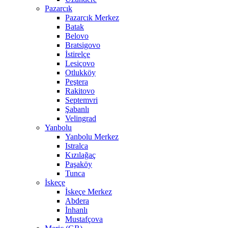
Pazarcık
Pazarcık Merkez
Batak
Belovo
Bratsigovo
İstirelçe
Lesiçovo
Otlukköy
Peştera
Rakitovo
Septemvri
Şabanlı
Velingrad
Yanbolu
Yanbolu Merkez
Istralca
Kızılağaç
Paşaköy
Tunca
İskeçe
İskeçe Merkez
Abdera
İnhanlı
Mustafçova