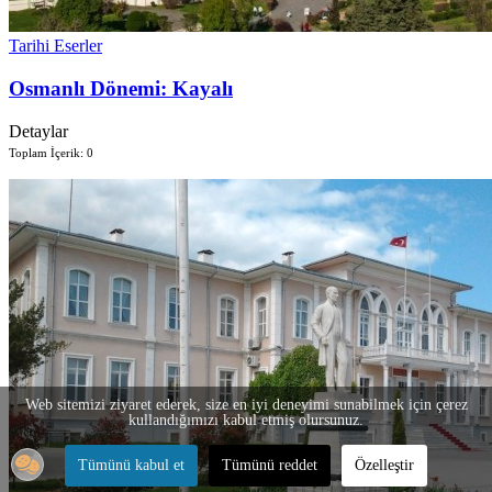
Tarihi Eserler
Osmanlı Dönemi: Kayalı
Detaylar
Toplam İçerik: 0
Web sitemizi ziyaret ederek, size en iyi deneyimi sunabilmek için çerez
kullandığımızı kabul etmiş olursunuz.
Tümünü kabul et
Tümünü reddet
Özelleştir