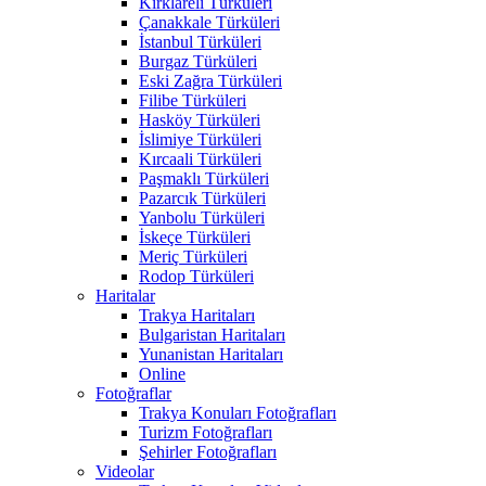
Kırklareli Türküleri
Çanakkale Türküleri
İstanbul Türküleri
Burgaz Türküleri
Eski Zağra Türküleri
Filibe Türküleri
Hasköy Türküleri
İslimiye Türküleri
Kırcaali Türküleri
Paşmaklı Türküleri
Pazarcık Türküleri
Yanbolu Türküleri
İskeçe Türküleri
Meriç Türküleri
Rodop Türküleri
Haritalar
Trakya Haritaları
Bulgaristan Haritaları
Yunanistan Haritaları
Online
Fotoğraflar
Trakya Konuları Fotoğrafları
Turizm Fotoğrafları
Şehirler Fotoğrafları
Videolar