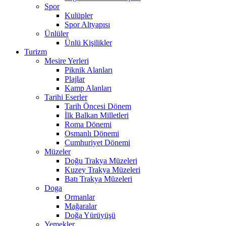
Spor
Kulüpler
Spor Altyapısı
Ünlüler
Ünlü Kişilikler
Turizm
Mesire Yerleri
Piknik Alanları
Plajlar
Kamp Alanları
Tarihi Eserler
Tarih Öncesi Dönem
İlk Balkan Milletleri
Roma Dönemi
Osmanlı Dönemi
Cumhuriyet Dönemi
Müzeler
Doğu Trakya Müzeleri
Kuzey Trakya Müzeleri
Batı Trakya Müzeleri
Doga
Ormanlar
Mağaralar
Doğa Yürüyüşü
Yemekler