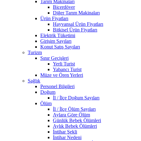
Tarım Makinaları
Biçerdöver
Diğer Tarım Makinaları
Ürün Fiyatları
Hayvansal Ürün Fiyatları
Bitkisel Ürün Fiyatları
Elektrik Tüketimi
Girişim Sayıları
Konut Satış Sayıları
Turizm
Sınır Geçişleri
Yerli Turist
Yabancı Turist
Müze ve Ören Yerleri
Sağlık
Personel Bilgileri
Doğum
İl / İlçe Doğum Sayıları
Ölüm
İl / İlçe Ölüm Sayıları
Aylara Göre Ölüm
Günlük Bebek Ölümleri
Aylık Bebek Ölümleri
İntihar Şekli
İntihar Nedeni