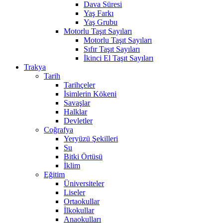
Dava Süresi
Yaş Farkı
Yaş Grubu
Motorlu Taşıt Sayıları
Motorlu Taşıt Sayıları
Sıfır Taşıt Sayıları
İkinci El Taşıt Sayıları
Trakya
Tarih
Tarihçeler
İsimlerin Kökeni
Savaşlar
Halklar
Devletler
Coğrafya
Yeryüzü Şekilleri
Su
Bitki Örtüsü
İklim
Eğitim
Üniversiteler
Liseler
Ortaokullar
İlkokullar
Anaokulları