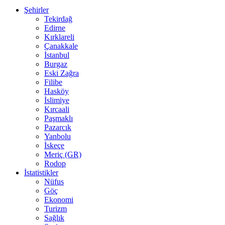
Şehirler
Tekirdağ
Edirne
Kırklareli
Çanakkale
İstanbul
Burgaz
Eski Zağra
Filibe
Hasköy
İslimiye
Kırcaali
Paşmaklı
Pazarcık
Yanbolu
İskeçe
Meriç (GR)
Rodop
İstatistikler
Nüfus
Göç
Ekonomi
Turizm
Sağlık