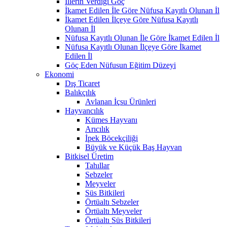
İllerin Verdiği Göç
İkamet Edilen İle Göre Nüfusa Kayıtlı Olunan İl
İkamet Edilen İlçeye Göre Nüfusa Kayıtlı
Olunan İl
Nüfusa Kayıtlı Olunan İle Göre İkamet Edilen İl
Nüfusa Kayıtlı Olunan İlçeye Göre İkamet
Edilen İl
Göç Eden Nüfusun Eğitim Düzeyi
Ekonomi
Dış Ticaret
Balıkçılık
Avlanan İçsu Ürünleri
Hayvancılık
Kümes Hayvanı
Arıcılık
İpek Böcekçiliği
Büyük ve Küçük Baş Hayvan
Bitkisel Üretim
Tahıllar
Sebzeler
Meyveler
Süs Bitkileri
Örtüaltı Sebzeler
Örtüaltı Meyveler
Örtüaltı Süs Bitkileri