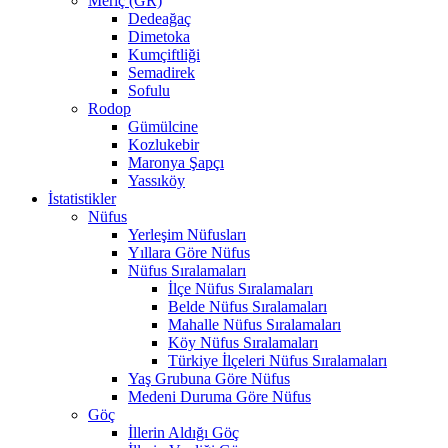
Meriç (GR)
Dedeağaç
Dimetoka
Kumçiftliği
Semadirek
Sofulu
Rodop
Gümülcine
Kozlukebir
Maronya Şapçı
Yassıköy
İstatistikler
Nüfus
Yerleşim Nüfusları
Yıllara Göre Nüfus
Nüfus Sıralamaları
İlçe Nüfus Sıralamaları
Belde Nüfus Sıralamaları
Mahalle Nüfus Sıralamaları
Köy Nüfus Sıralamaları
Türkiye İlçeleri Nüfus Sıralamaları
Yaş Grubuna Göre Nüfus
Medeni Duruma Göre Nüfus
Göç
İllerin Aldığı Göç