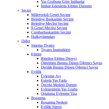
Yaş Grubuna Göre İntiharlar
İntihar Edenlerin Eğitim Durumu
Seçim
Milletvekili Genel Seçimi
Belediye Başkanlığı Seçimi
Belediye Meclisi Seçimi
İl Genel Meclisi Seçimi
Cumhurbaşkanlığı Seçimi
Halkoylamaları
Diğer
Sinema Tiyatro
Tiyatro İstatistikleri
Eğitim
Bitirilen Eğitim Düzeyi
Öğretmen Başına Düşen Öğrenci Sayısı
Derslik Başına Düşen Öğrenci Sayısı
Evlilik
Evlenme Ayı
Eşlerin Yaş Farkı
Önceki Medeni Durum
Evlenenlerin Yaş Grubu
Ortalama Evlenme Yaşı
Boşanma
Boşanma Nedeni
Evlilik Süresi