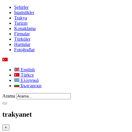
Şehirler
İstatistikler
Trakya
Turizm
Konaklama
Firmalar
Türküler
Haritalar
Fotoğraflar
English
Türkçe
Ελληνικά
Български
Arama
trakyanet
×