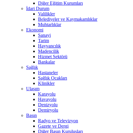
Diğer Eğitim Kurumları
İdari Durum
Valilikler
Belediyeler ve Kaymakamlıklar
Muhtarlıklar
Ekonomi
Sanayi
Tarim
Hayvancılık
Madencilik
Hizmet Sektörü
Bankalar
Sağlık
Hastaneler
Sağlık Ocakları
Klinikler
Ulaşım
Karayolu
Havayolu
Denizyolu
Demiryolu
Basın
Radyo ve Televizyon
Gazete ve Dergi
Diğer Basın Kuruluşları