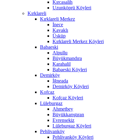
Kırcasalih
Uzunköprü Köyleri
Kırklareli
Kırklareli Merkez
İnece
Kavaklı
Üsküp
Kırklareli Merkez Köyleri
Babaeski
Alpullu
Büyükmandıra
Karahalil
Babaeski Köyleri
Demirköy
İğneada
Demirköy Köyleri
Kofçaz
Kofçaz Köyleri
Lüleburgaz
Ahmetbey
Büyükkarıştıran
Evrensekiz
Lüleburgaz Köyleri
Pehlivanköy
Pehlivanköy Köyleri