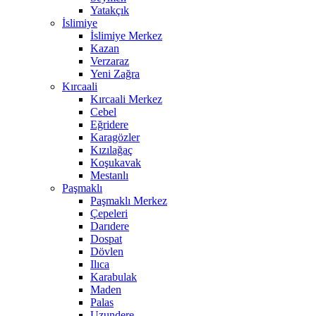
Yatakçık
İslimiye
İslimiye Merkez
Kazan
Verzaraz
Yeni Zağra
Kırcaali
Kırcaali Merkez
Cebel
Eğridere
Karagözler
Kızılağaç
Koşukavak
Mestanlı
Paşmaklı
Paşmaklı Merkez
Çepeleri
Darıdere
Dospat
Dövlen
Ilıca
Karabulak
Maden
Palas
Uzundere