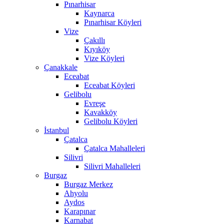
Pınarhisar
Kaynarca
Pınarhisar Köyleri
Vize
Çakıllı
Kıyıköy
Vize Köyleri
Çanakkale
Eceabat
Eceabat Köyleri
Gelibolu
Evreşe
Kavakköy
Gelibolu Köyleri
İstanbul
Çatalca
Çatalca Mahalleleri
Silivri
Silivri Mahalleleri
Burgaz
Burgaz Merkez
Ahyolu
Aydos
Karapınar
Karnabat