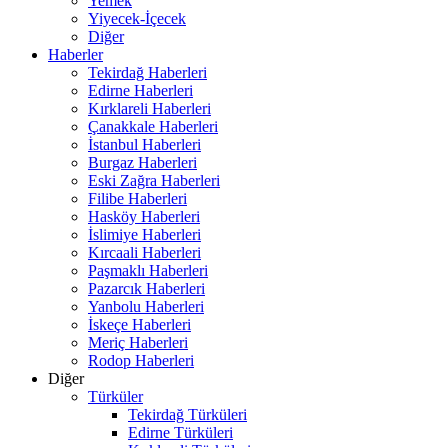
Yemek
Yiyecek-İçecek
Diğer
Haberler
Tekirdağ Haberleri
Edirne Haberleri
Kırklareli Haberleri
Çanakkale Haberleri
İstanbul Haberleri
Burgaz Haberleri
Eski Zağra Haberleri
Filibe Haberleri
Hasköy Haberleri
İslimiye Haberleri
Kırcaali Haberleri
Paşmaklı Haberleri
Pazarcık Haberleri
Yanbolu Haberleri
İskeçe Haberleri
Meriç Haberleri
Rodop Haberleri
Diğer
Türküler
Tekirdağ Türküleri
Edirne Türküleri