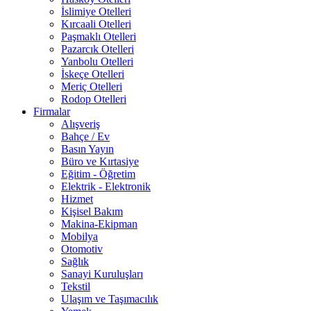
İslimiye Otelleri
Kırcaali Otelleri
Paşmaklı Otelleri
Pazarcık Otelleri
Yanbolu Otelleri
İskeçe Otelleri
Meriç Otelleri
Rodop Otelleri
Firmalar
Alışveriş
Bahçe / Ev
Basın Yayın
Büro ve Kırtasiye
Eğitim - Öğretim
Elektrik - Elektronik
Hizmet
Kişisel Bakım
Makina-Ekipman
Mobilya
Otomotiv
Sağlık
Sanayi Kuruluşları
Tekstil
Ulaşım ve Taşımacılık