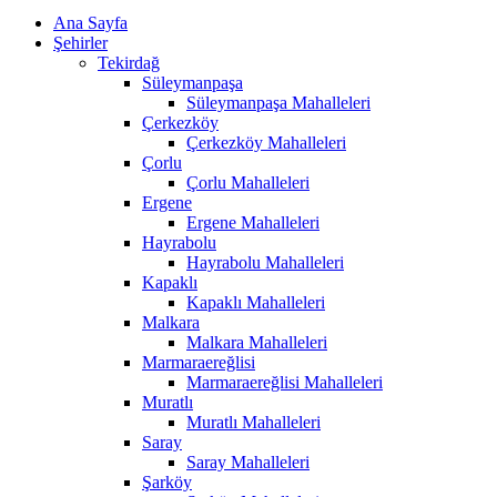
Ana Sayfa
Şehirler
Tekirdağ
Süleymanpaşa
Süleymanpaşa Mahalleleri
Çerkezköy
Çerkezköy Mahalleleri
Çorlu
Çorlu Mahalleleri
Ergene
Ergene Mahalleleri
Hayrabolu
Hayrabolu Mahalleleri
Kapaklı
Kapaklı Mahalleleri
Malkara
Malkara Mahalleleri
Marmaraereğlisi
Marmaraereğlisi Mahalleleri
Muratlı
Muratlı Mahalleleri
Saray
Saray Mahalleleri
Şarköy