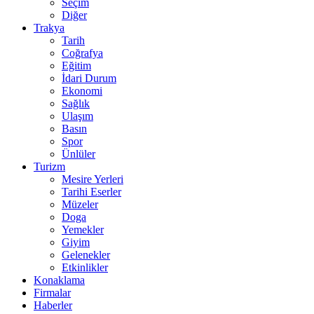
Seçim
Diğer
Trakya
Tarih
Coğrafya
Eğitim
İdari Durum
Ekonomi
Sağlık
Ulaşım
Basın
Spor
Ünlüler
Turizm
Mesire Yerleri
Tarihi Eserler
Müzeler
Doga
Yemekler
Giyim
Gelenekler
Etkinlikler
Konaklama
Firmalar
Haberler