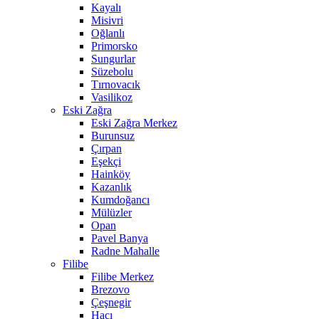
Kayalı
Misivri
Oğlanlı
Primorsko
Sungurlar
Süzebolu
Tırnovacık
Vasilikoz
Eski Zağra
Eski Zağra Merkez
Burunsuz
Çırpan
Eşekçi
Hainköy
Kazanlık
Kumdoğancı
Mülüzler
Opan
Pavel Banya
Radne Mahalle
Filibe
Filibe Merkez
Brezovo
Çeşnegir
Hacı