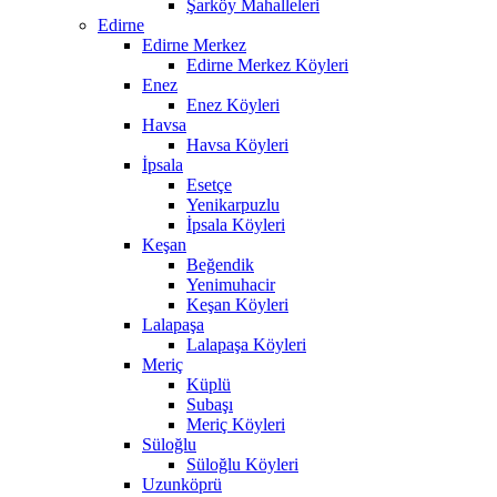
Şarköy Mahalleleri
Edirne
Edirne Merkez
Edirne Merkez Köyleri
Enez
Enez Köyleri
Havsa
Havsa Köyleri
İpsala
Esetçe
Yenikarpuzlu
İpsala Köyleri
Keşan
Beğendik
Yenimuhacir
Keşan Köyleri
Lalapaşa
Lalapaşa Köyleri
Meriç
Küplü
Subaşı
Meriç Köyleri
Süloğlu
Süloğlu Köyleri
Uzunköprü