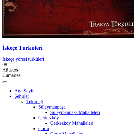
İskeçe Türküleri
İskeçe yöresi türküleri
08
Ağustos
Cumartesi
Ana Sayfa
Şehirler
Tekirdağ
Süleymanpaşa
Süleymanpaşa Mahalleleri
Çerkezköy
Çerkezköy Mahalleleri
Çorlu
Çorlu Mahalleleri