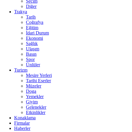
Seçim
Diğer
Trakya
Tarih
Coğrafya
Eğitim
İdari Durum
Ekonomi
Sağlık
Ulaşım
Basın
Spor
Ünlüler
Turizm
Mesire Yerleri
Tarihi Eserler
Müzeler
Doga
Yemekler
Giyim
Gelenekler
Etkinlikler
Konaklama
Firmalar
Haberler