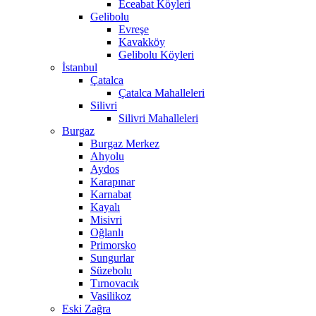
Eceabat Köyleri
Gelibolu
Evreşe
Kavakköy
Gelibolu Köyleri
İstanbul
Çatalca
Çatalca Mahalleleri
Silivri
Silivri Mahalleleri
Burgaz
Burgaz Merkez
Ahyolu
Aydos
Karapınar
Karnabat
Kayalı
Misivri
Oğlanlı
Primorsko
Sungurlar
Süzebolu
Tırnovacık
Vasilikoz
Eski Zağra