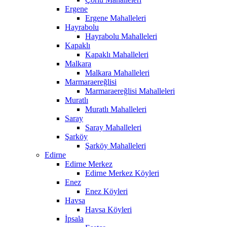
Ergene
Ergene Mahalleleri
Hayrabolu
Hayrabolu Mahalleleri
Kapaklı
Kapaklı Mahalleleri
Malkara
Malkara Mahalleleri
Marmaraereğlisi
Marmaraereğlisi Mahalleleri
Muratlı
Muratlı Mahalleleri
Saray
Saray Mahalleleri
Şarköy
Şarköy Mahalleleri
Edirne
Edirne Merkez
Edirne Merkez Köyleri
Enez
Enez Köyleri
Havsa
Havsa Köyleri
İpsala