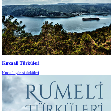
Kırcaali Türküleri
Kırcaali yöresi türküleri