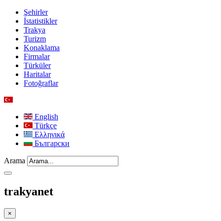
Şehirler
İstatistikler
Trakya
Turizm
Konaklama
Firmalar
Türküler
Haritalar
Fotoğraflar
English
Türkçe
Ελληνικά
Български
Arama
trakyanet
×