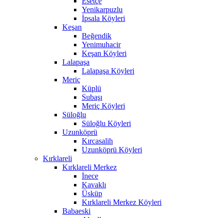
Esetçe
Yenikarpuzlu
İpsala Köyleri
Keşan
Beğendik
Yenimuhacir
Keşan Köyleri
Lalapaşa
Lalapaşa Köyleri
Meriç
Küplü
Subaşı
Meriç Köyleri
Süloğlu
Süloğlu Köyleri
Uzunköprü
Kırcasalih
Uzunköprü Köyleri
Kırklareli
Kırklareli Merkez
İnece
Kavaklı
Üsküp
Kırklareli Merkez Köyleri
Babaeski