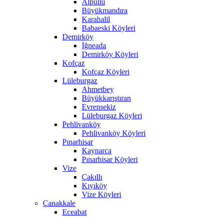
Alpullu
Büyükmandıra
Karahalil
Babaeski Köyleri
Demirköy
İğneada
Demirköy Köyleri
Kofçaz
Kofçaz Köyleri
Lüleburgaz
Ahmetbey
Büyükkarıştıran
Evrensekiz
Lüleburgaz Köyleri
Pehlivanköy
Pehlivanköy Köyleri
Pınarhisar
Kaynarca
Pınarhisar Köyleri
Vize
Çakıllı
Kıyıköy
Vize Köyleri
Çanakkale
Eceabat