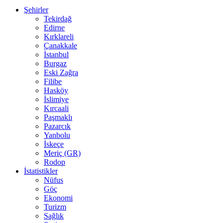
Şehirler
Tekirdağ
Edirne
Kırklareli
Çanakkale
İstanbul
Burgaz
Eski Zağra
Filibe
Hasköy
İslimiye
Kırcaali
Paşmaklı
Pazarcık
Yanbolu
İskeçe
Meriç (GR)
Rodop
İstatistikler
Nüfus
Göç
Ekonomi
Turizm
Sağlık