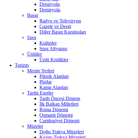
Denizyolu
Demiryolu
Basın
Radyo ve Televizyon
Gazete ve Dergi
Diğer Basın Kuruluşları
Spor
Kulüpler
Spor Altyapısı
Ünlüler
Ünlü Kişilikler
Turizm
Mesire Yerleri
Piknik Alanları
Plajlar
Kamp Alanları
Tarihi Eserler
Tarih Öncesi Dönem
İlk Balkan Milletleri
Roma Dönemi
Osmanlı Dönemi
Cumhuriyet Dönemi
Müzeler
Doğu Trakya Müzeleri
Kuzey Trakya Müzeleri