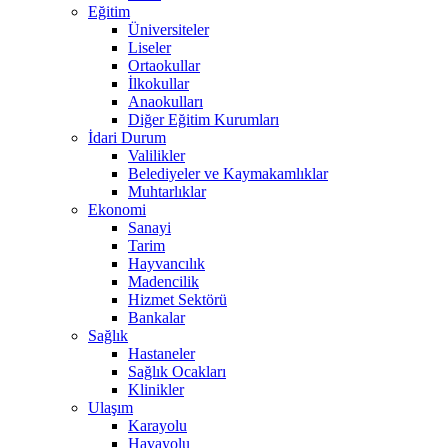
Eğitim
Üniversiteler
Liseler
Ortaokullar
İlkokullar
Anaokulları
Diğer Eğitim Kurumları
İdari Durum
Valilikler
Belediyeler ve Kaymakamlıklar
Muhtarlıklar
Ekonomi
Sanayi
Tarim
Hayvancılık
Madencilik
Hizmet Sektörü
Bankalar
Sağlık
Hastaneler
Sağlık Ocakları
Klinikler
Ulaşım
Karayolu
Havayolu