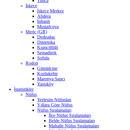
Tunca
İskeçe
İskeçe Merkez
Abdera
İnhanlı
Mustafçova
Meriç (GR)
Dedeağaç
Dimetoka
Kumçiftliği
Semadirek
Sofulu
Rodop
Gümülcine
Kozlukebir
Maronya Şapçı
Yassıköy
İstatistikler
Nüfus
Yerleşim Nüfusları
Yıllara Göre Nüfus
Nüfus Sıralamaları
İlçe Nüfus Sıralamaları
Belde Nüfus Sıralamaları
Mahalle Nüfus Sıralamaları