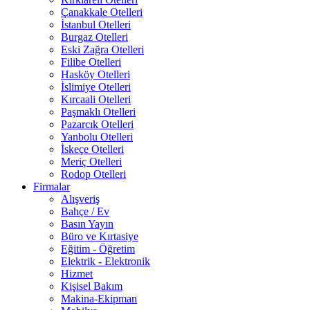
Çanakkale Otelleri
İstanbul Otelleri
Burgaz Otelleri
Eski Zağra Otelleri
Filibe Otelleri
Hasköy Otelleri
İslimiye Otelleri
Kırcaali Otelleri
Paşmaklı Otelleri
Pazarcık Otelleri
Yanbolu Otelleri
İskeçe Otelleri
Meriç Otelleri
Rodop Otelleri
Firmalar
Alışveriş
Bahçe / Ev
Basın Yayın
Büro ve Kırtasiye
Eğitim - Öğretim
Elektrik - Elektronik
Hizmet
Kişisel Bakım
Makina-Ekipman