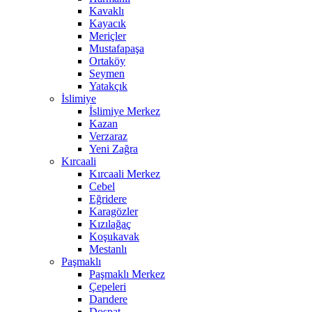
Kavaklı
Kayacık
Meriçler
Mustafapaşa
Ortaköy
Seymen
Yatakçık
İslimiye
İslimiye Merkez
Kazan
Verzaraz
Yeni Zağra
Kırcaali
Kırcaali Merkez
Cebel
Eğridere
Karagözler
Kızılağaç
Koşukavak
Mestanlı
Paşmaklı
Paşmaklı Merkez
Çepeleri
Darıdere
Dospat