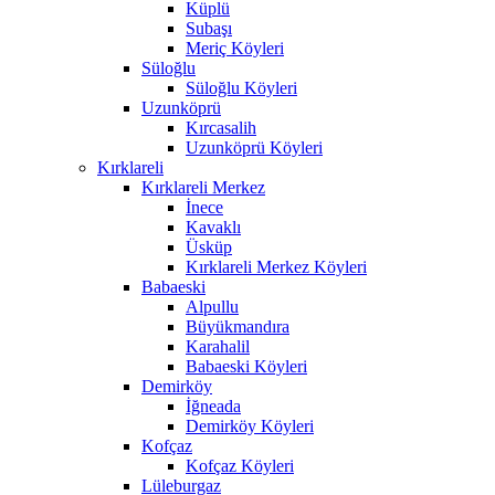
Küplü
Subaşı
Meriç Köyleri
Süloğlu
Süloğlu Köyleri
Uzunköprü
Kırcasalih
Uzunköprü Köyleri
Kırklareli
Kırklareli Merkez
İnece
Kavaklı
Üsküp
Kırklareli Merkez Köyleri
Babaeski
Alpullu
Büyükmandıra
Karahalil
Babaeski Köyleri
Demirköy
İğneada
Demirköy Köyleri
Kofçaz
Kofçaz Köyleri
Lüleburgaz