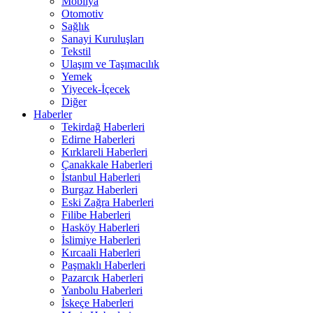
Mobilya
Otomotiv
Sağlık
Sanayi Kuruluşları
Tekstil
Ulaşım ve Taşımacılık
Yemek
Yiyecek-İçecek
Diğer
Haberler
Tekirdağ Haberleri
Edirne Haberleri
Kırklareli Haberleri
Çanakkale Haberleri
İstanbul Haberleri
Burgaz Haberleri
Eski Zağra Haberleri
Filibe Haberleri
Hasköy Haberleri
İslimiye Haberleri
Kırcaali Haberleri
Paşmaklı Haberleri
Pazarcık Haberleri
Yanbolu Haberleri
İskeçe Haberleri