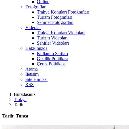
Online
Fotoğraflar
Trakya Konuları Fotoğrafları
Turizm Fotoğrafları
Şehirler Fotoğrafları
Videolar
Trakya Konuları Videoları
Turizm Videoları
Şehirler Videoları
Hakkımızda
Kullanım Şartları
Gizlilik Politikası
Çerez Politikası
Arama
İletişim
Site Haritası
RSS
Buradasınız:
Trakya
Tarih
Tarih: Tunca