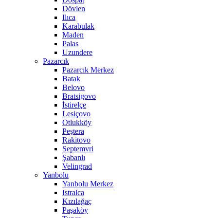
Dövlen
Ilıca
Karabulak
Maden
Palas
Uzundere
Pazarcık
Pazarcık Merkez
Batak
Belovo
Bratsigovo
İstirelçe
Lesiçovo
Otlukköy
Peştera
Rakitovo
Septemvri
Şabanlı
Velingrad
Yanbolu
Yanbolu Merkez
Istralca
Kızılağaç
Paşaköy