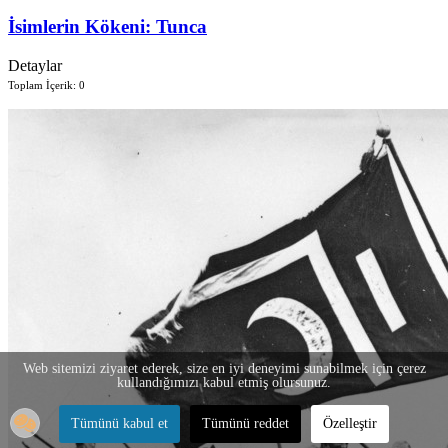
İsimlerin Kökeni: Tunca
Detaylar
Toplam İçerik: 0
Web sitemizi ziyaret ederek, size en iyi deneyimi sunabilmek için çerez
kullandığımızı kabul etmiş olursunuz.
Tümünü kabul et
Tümünü reddet
Özelleştir