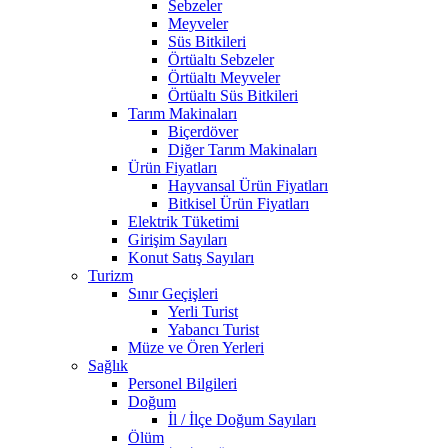
Sebzeler
Meyveler
Süs Bitkileri
Örtüaltı Sebzeler
Örtüaltı Meyveler
Örtüaltı Süs Bitkileri
Tarım Makinaları
Biçerdöver
Diğer Tarım Makinaları
Ürün Fiyatları
Hayvansal Ürün Fiyatları
Bitkisel Ürün Fiyatları
Elektrik Tüketimi
Girişim Sayıları
Konut Satış Sayıları
Turizm
Sınır Geçişleri
Yerli Turist
Yabancı Turist
Müze ve Ören Yerleri
Sağlık
Personel Bilgileri
Doğum
İl / İlçe Doğum Sayıları
Ölüm