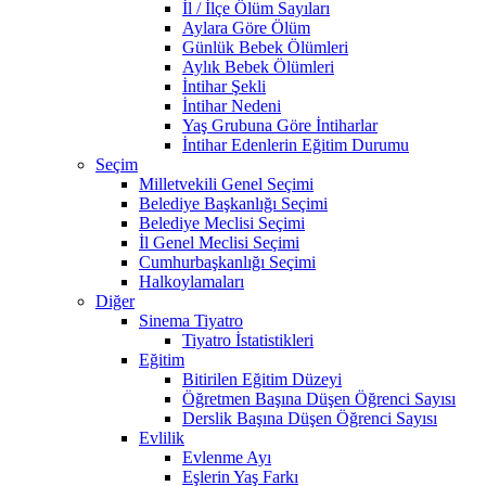
İl / İlçe Ölüm Sayıları
Aylara Göre Ölüm
Günlük Bebek Ölümleri
Aylık Bebek Ölümleri
İntihar Şekli
İntihar Nedeni
Yaş Grubuna Göre İntiharlar
İntihar Edenlerin Eğitim Durumu
Seçim
Milletvekili Genel Seçimi
Belediye Başkanlığı Seçimi
Belediye Meclisi Seçimi
İl Genel Meclisi Seçimi
Cumhurbaşkanlığı Seçimi
Halkoylamaları
Diğer
Sinema Tiyatro
Tiyatro İstatistikleri
Eğitim
Bitirilen Eğitim Düzeyi
Öğretmen Başına Düşen Öğrenci Sayısı
Derslik Başına Düşen Öğrenci Sayısı
Evlilik
Evlenme Ayı
Eşlerin Yaş Farkı