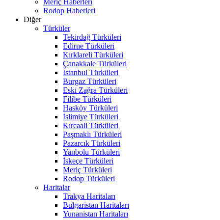
Meriç Haberleri
Rodop Haberleri
Diğer
Türküler
Tekirdağ Türküleri
Edirne Türküleri
Kırklareli Türküleri
Çanakkale Türküleri
İstanbul Türküleri
Burgaz Türküleri
Eski Zağra Türküleri
Filibe Türküleri
Hasköy Türküleri
İslimiye Türküleri
Kırcaali Türküleri
Paşmaklı Türküleri
Pazarcık Türküleri
Yanbolu Türküleri
İskeçe Türküleri
Meriç Türküleri
Rodop Türküleri
Haritalar
Trakya Haritaları
Bulgaristan Haritaları
Yunanistan Haritaları