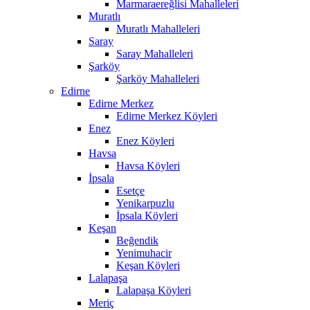
Marmaraereğlisi Mahalleleri
Muratlı
Muratlı Mahalleleri
Saray
Saray Mahalleleri
Şarköy
Şarköy Mahalleleri
Edirne
Edirne Merkez
Edirne Merkez Köyleri
Enez
Enez Köyleri
Havsa
Havsa Köyleri
İpsala
Esetçe
Yenikarpuzlu
İpsala Köyleri
Keşan
Beğendik
Yenimuhacir
Keşan Köyleri
Lalapaşa
Lalapaşa Köyleri
Meriç