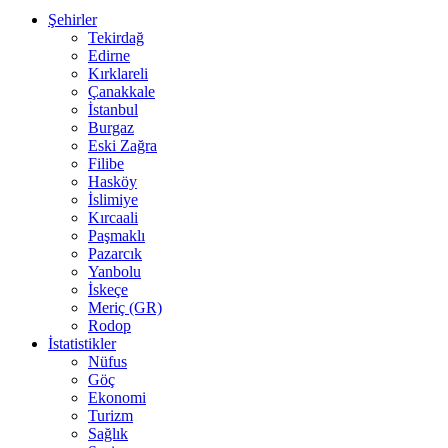
Şehirler
Tekirdağ
Edirne
Kırklareli
Çanakkale
İstanbul
Burgaz
Eski Zağra
Filibe
Hasköy
İslimiye
Kırcaali
Paşmaklı
Pazarcık
Yanbolu
İskeçe
Meriç (GR)
Rodop
İstatistikler
Nüfus
Göç
Ekonomi
Turizm
Sağlık