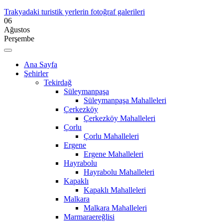
Trakyadaki turistik yerlerin fotoğraf galerileri
06
Ağustos
Perşembe
Ana Sayfa
Şehirler
Tekirdağ
Süleymanpaşa
Süleymanpaşa Mahalleleri
Çerkezköy
Çerkezköy Mahalleleri
Çorlu
Çorlu Mahalleleri
Ergene
Ergene Mahalleleri
Hayrabolu
Hayrabolu Mahalleleri
Kapaklı
Kapaklı Mahalleleri
Malkara
Malkara Mahalleleri
Marmaraereğlisi