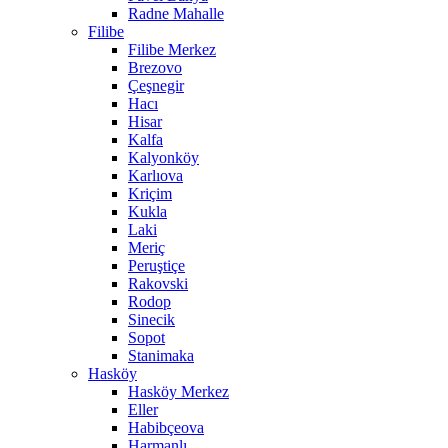
Radne Mahalle
Filibe
Filibe Merkez
Brezovo
Çeşnegir
Hacı
Hisar
Kalfa
Kalyonköy
Karlıova
Kriçim
Kukla
Laki
Meriç
Peruştiçe
Rakovski
Rodop
Sinecik
Sopot
Stanimaka
Hasköy
Hasköy Merkez
Eller
Habibçeova
Harmanlı