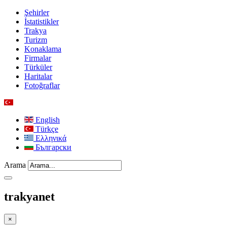
Şehirler
İstatistikler
Trakya
Turizm
Konaklama
Firmalar
Türküler
Haritalar
Fotoğraflar
English
Türkçe
Ελληνικά
Български
Arama
trakyanet
×