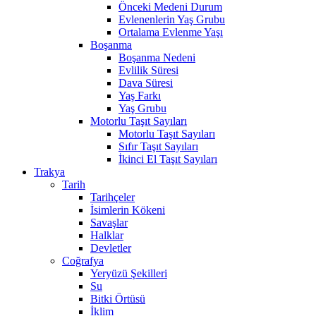
Önceki Medeni Durum
Evlenenlerin Yaş Grubu
Ortalama Evlenme Yaşı
Boşanma
Boşanma Nedeni
Evlilik Süresi
Dava Süresi
Yaş Farkı
Yaş Grubu
Motorlu Taşıt Sayıları
Motorlu Taşıt Sayıları
Sıfır Taşıt Sayıları
İkinci El Taşıt Sayıları
Trakya
Tarih
Tarihçeler
İsimlerin Kökeni
Savaşlar
Halklar
Devletler
Coğrafya
Yeryüzü Şekilleri
Su
Bitki Örtüsü
İklim