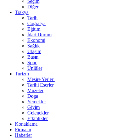
Seçim
Diğer
Trakya
Tarih
Coğrafya
Eğitim
İdari Durum
Ekonomi
Sağlık
Ulaşım
Basın
Spor
Ünlüler
Turizm
Mesire Yerleri
Tarihi Eserler
Müzeler
Doga
Yemekler
Giyim
Gelenekler
Etkinlikler
Konaklama
Firmalar
Haberler