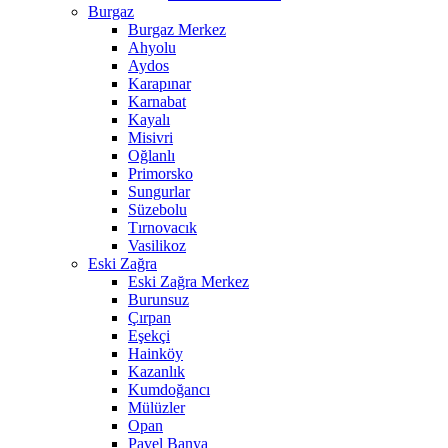
Burgaz
Burgaz Merkez
Ahyolu
Aydos
Karapınar
Karnabat
Kayalı
Misivri
Oğlanlı
Primorsko
Sungurlar
Süzebolu
Tırnovacık
Vasilikoz
Eski Zağra
Eski Zağra Merkez
Burunsuz
Çırpan
Eşekçi
Hainköy
Kazanlık
Kumdoğancı
Mülüzler
Opan
Pavel Banya