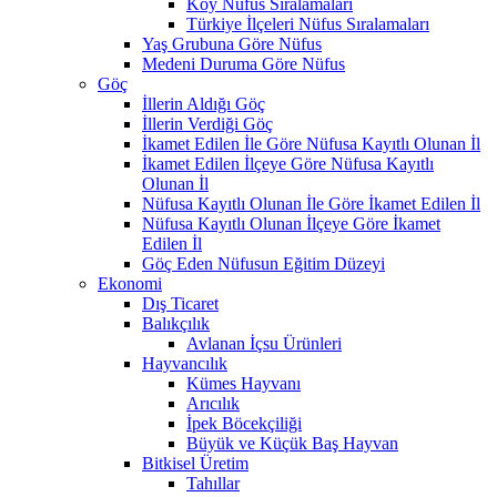
Köy Nüfus Sıralamaları
Türkiye İlçeleri Nüfus Sıralamaları
Yaş Grubuna Göre Nüfus
Medeni Duruma Göre Nüfus
Göç
İllerin Aldığı Göç
İllerin Verdiği Göç
İkamet Edilen İle Göre Nüfusa Kayıtlı Olunan İl
İkamet Edilen İlçeye Göre Nüfusa Kayıtlı
Olunan İl
Nüfusa Kayıtlı Olunan İle Göre İkamet Edilen İl
Nüfusa Kayıtlı Olunan İlçeye Göre İkamet
Edilen İl
Göç Eden Nüfusun Eğitim Düzeyi
Ekonomi
Dış Ticaret
Balıkçılık
Avlanan İçsu Ürünleri
Hayvancılık
Kümes Hayvanı
Arıcılık
İpek Böcekçiliği
Büyük ve Küçük Baş Hayvan
Bitkisel Üretim
Tahıllar