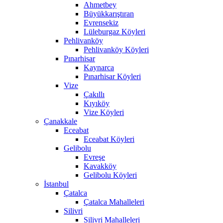
Ahmetbey
Büyükkarıştıran
Evrensekiz
Lüleburgaz Köyleri
Pehlivanköy
Pehlivanköy Köyleri
Pınarhisar
Kaynarca
Pınarhisar Köyleri
Vize
Çakıllı
Kıyıköy
Vize Köyleri
Çanakkale
Eceabat
Eceabat Köyleri
Gelibolu
Evreşe
Kavakköy
Gelibolu Köyleri
İstanbul
Çatalca
Çatalca Mahalleleri
Silivri
Silivri Mahalleleri