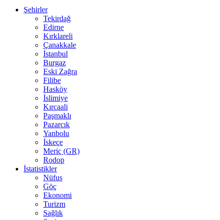
Şehirler
Tekirdağ
Edirne
Kırklareli
Çanakkale
İstanbul
Burgaz
Eski Zağra
Filibe
Hasköy
İslimiye
Kırcaali
Paşmaklı
Pazarcık
Yanbolu
İskeçe
Meriç (GR)
Rodop
İstatistikler
Nüfus
Göç
Ekonomi
Turizm
Sağlık