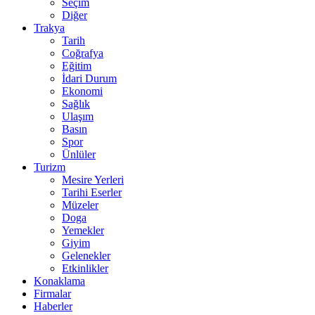
Seçim
Diğer
Trakya
Tarih
Coğrafya
Eğitim
İdari Durum
Ekonomi
Sağlık
Ulaşım
Basın
Spor
Ünlüler
Turizm
Mesire Yerleri
Tarihi Eserler
Müzeler
Doga
Yemekler
Giyim
Gelenekler
Etkinlikler
Konaklama
Firmalar
Haberler