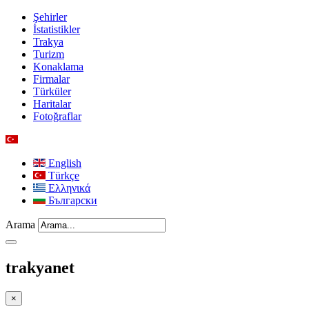
Şehirler
İstatistikler
Trakya
Turizm
Konaklama
Firmalar
Türküler
Haritalar
Fotoğraflar
English
Türkçe
Ελληνικά
Български
Arama
trakyanet
×