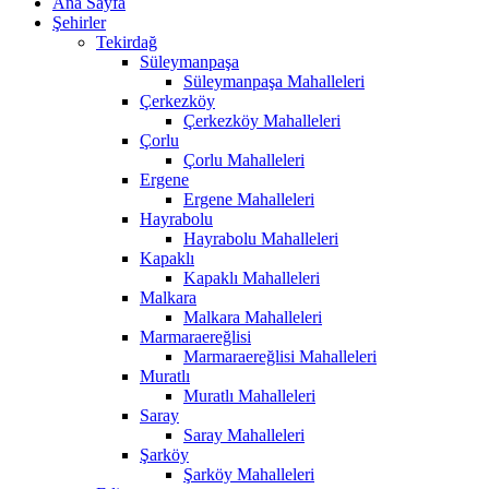
Ana Sayfa
Şehirler
Tekirdağ
Süleymanpaşa
Süleymanpaşa Mahalleleri
Çerkezköy
Çerkezköy Mahalleleri
Çorlu
Çorlu Mahalleleri
Ergene
Ergene Mahalleleri
Hayrabolu
Hayrabolu Mahalleleri
Kapaklı
Kapaklı Mahalleleri
Malkara
Malkara Mahalleleri
Marmaraereğlisi
Marmaraereğlisi Mahalleleri
Muratlı
Muratlı Mahalleleri
Saray
Saray Mahalleleri
Şarköy
Şarköy Mahalleleri