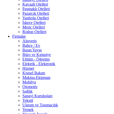
Kırcaali Otelleri
Paşmaklı Otelleri
Pazarcık Otelleri
Yanbolu Otelleri
İskeçe Otelleri
Meriç Otelleri
Rodop Otelleri
Firmalar
Alışveriş
Bahçe / Ev
Basın Yayın
Büro ve Kırtasiye
Eğitim - Öğretim
Elektrik - Elektronik
Hizmet
Kişisel Bakım
Makina-Ekipman
Mobilya
Otomotiv
Sağlık
Sanayi Kuruluşları
Tekstil
Ulaşım ve Taşımacılık
Yemek