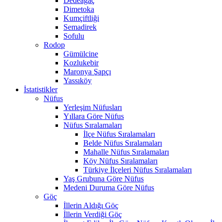
Dedeağaç
Dimetoka
Kumçiftliği
Semadirek
Sofulu
Rodop
Gümülcine
Kozlukebir
Maronya Şapçı
Yassıköy
İstatistikler
Nüfus
Yerleşim Nüfusları
Yıllara Göre Nüfus
Nüfus Sıralamaları
İlçe Nüfus Sıralamaları
Belde Nüfus Sıralamaları
Mahalle Nüfus Sıralamaları
Köy Nüfus Sıralamaları
Türkiye İlçeleri Nüfus Sıralamaları
Yaş Grubuna Göre Nüfus
Medeni Duruma Göre Nüfus
Göç
İllerin Aldığı Göç
İllerin Verdiği Göç