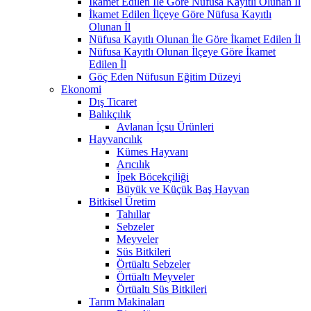
İkamet Edilen İle Göre Nüfusa Kayıtlı Olunan İl
İkamet Edilen İlçeye Göre Nüfusa Kayıtlı
Olunan İl
Nüfusa Kayıtlı Olunan İle Göre İkamet Edilen İl
Nüfusa Kayıtlı Olunan İlçeye Göre İkamet
Edilen İl
Göç Eden Nüfusun Eğitim Düzeyi
Ekonomi
Dış Ticaret
Balıkçılık
Avlanan İçsu Ürünleri
Hayvancılık
Kümes Hayvanı
Arıcılık
İpek Böcekçiliği
Büyük ve Küçük Baş Hayvan
Bitkisel Üretim
Tahıllar
Sebzeler
Meyveler
Süs Bitkileri
Örtüaltı Sebzeler
Örtüaltı Meyveler
Örtüaltı Süs Bitkileri
Tarım Makinaları