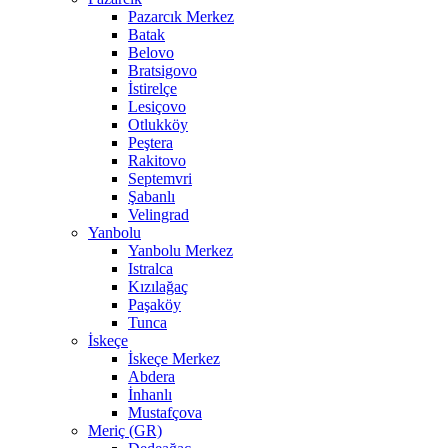
Pazarcık Merkez
Batak
Belovo
Bratsigovo
İstirelçe
Lesiçovo
Otlukköy
Peştera
Rakitovo
Septemvri
Şabanlı
Velingrad
Yanbolu
Yanbolu Merkez
Istralca
Kızılağaç
Paşaköy
Tunca
İskeçe
İskeçe Merkez
Abdera
İnhanlı
Mustafçova
Meriç (GR)