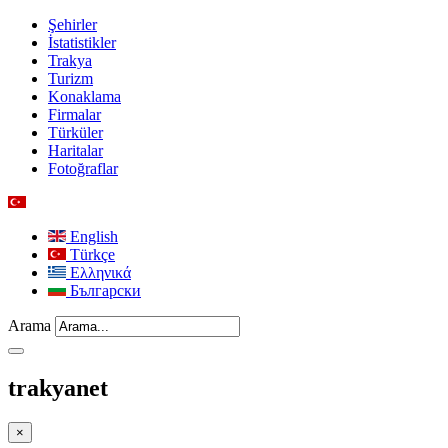
Şehirler
İstatistikler
Trakya
Turizm
Konaklama
Firmalar
Türküler
Haritalar
Fotoğraflar
English
Türkçe
Ελληνικά
Български
Arama
trakyanet
×