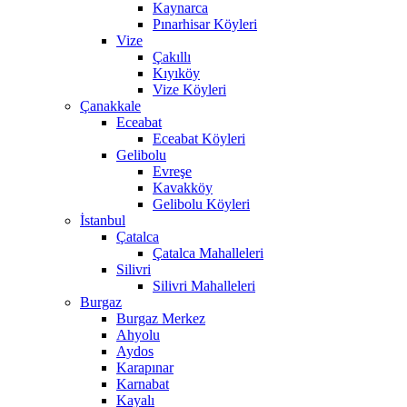
Kaynarca
Pınarhisar Köyleri
Vize
Çakıllı
Kıyıköy
Vize Köyleri
Çanakkale
Eceabat
Eceabat Köyleri
Gelibolu
Evreşe
Kavakköy
Gelibolu Köyleri
İstanbul
Çatalca
Çatalca Mahalleleri
Silivri
Silivri Mahalleleri
Burgaz
Burgaz Merkez
Ahyolu
Aydos
Karapınar
Karnabat
Kayalı