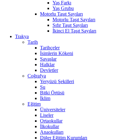
Yaş Farkı
Yaş Grubu
Motorlu Taşıt Sayıları
Motorlu Taşıt Sayıları
Sıfır Taşıt Sayıları
İkinci El Taşıt Sayıları
Trakya
Tarih
Tarihçeler
İsimlerin Kökeni
Savaşlar
Halklar
Devletler
Coğrafya
Yeryüzü Şekilleri
Su
Bitki Örtüsü
İklim
Eğitim
Üniversiteler
Liseler
Ortaokullar
İlkokullar
Anaokulları
Diğer Eğitim Kurumları