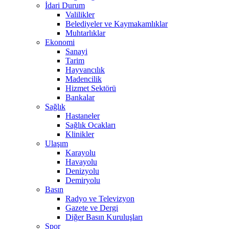
İdari Durum
Valilikler
Belediyeler ve Kaymakamlıklar
Muhtarlıklar
Ekonomi
Sanayi
Tarim
Hayvancılık
Madencilik
Hizmet Sektörü
Bankalar
Sağlık
Hastaneler
Sağlık Ocakları
Klinikler
Ulaşım
Karayolu
Havayolu
Denizyolu
Demiryolu
Basın
Radyo ve Televizyon
Gazete ve Dergi
Diğer Basın Kuruluşları
Spor