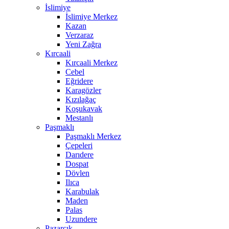
İslimiye
İslimiye Merkez
Kazan
Verzaraz
Yeni Zağra
Kırcaali
Kırcaali Merkez
Cebel
Eğridere
Karagözler
Kızılağaç
Koşukavak
Mestanlı
Paşmaklı
Paşmaklı Merkez
Çepeleri
Darıdere
Dospat
Dövlen
Ilıca
Karabulak
Maden
Palas
Uzundere
Pazarcık