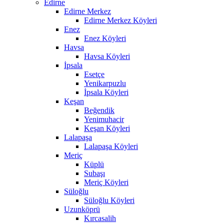
Edirne
Edirne Merkez
Edirne Merkez Köyleri
Enez
Enez Köyleri
Havsa
Havsa Köyleri
İpsala
Esetçe
Yenikarpuzlu
İpsala Köyleri
Keşan
Beğendik
Yenimuhacir
Keşan Köyleri
Lalapaşa
Lalapaşa Köyleri
Meriç
Küplü
Subaşı
Meriç Köyleri
Süloğlu
Süloğlu Köyleri
Uzunköprü
Kırcasalih