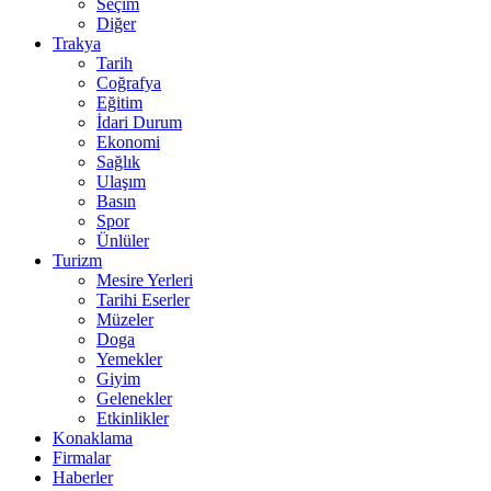
Seçim
Diğer
Trakya
Tarih
Coğrafya
Eğitim
İdari Durum
Ekonomi
Sağlık
Ulaşım
Basın
Spor
Ünlüler
Turizm
Mesire Yerleri
Tarihi Eserler
Müzeler
Doga
Yemekler
Giyim
Gelenekler
Etkinlikler
Konaklama
Firmalar
Haberler