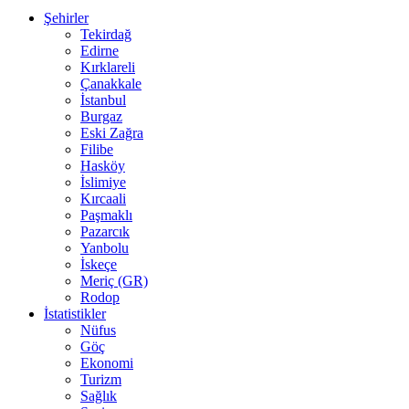
Şehirler
Tekirdağ
Edirne
Kırklareli
Çanakkale
İstanbul
Burgaz
Eski Zağra
Filibe
Hasköy
İslimiye
Kırcaali
Paşmaklı
Pazarcık
Yanbolu
İskeçe
Meriç (GR)
Rodop
İstatistikler
Nüfus
Göç
Ekonomi
Turizm
Sağlık