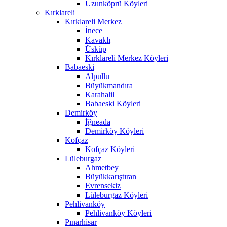
Uzunköprü Köyleri
Kırklareli
Kırklareli Merkez
İnece
Kavaklı
Üsküp
Kırklareli Merkez Köyleri
Babaeski
Alpullu
Büyükmandıra
Karahalil
Babaeski Köyleri
Demirköy
İğneada
Demirköy Köyleri
Kofçaz
Kofçaz Köyleri
Lüleburgaz
Ahmetbey
Büyükkarıştıran
Evrensekiz
Lüleburgaz Köyleri
Pehlivanköy
Pehlivanköy Köyleri
Pınarhisar