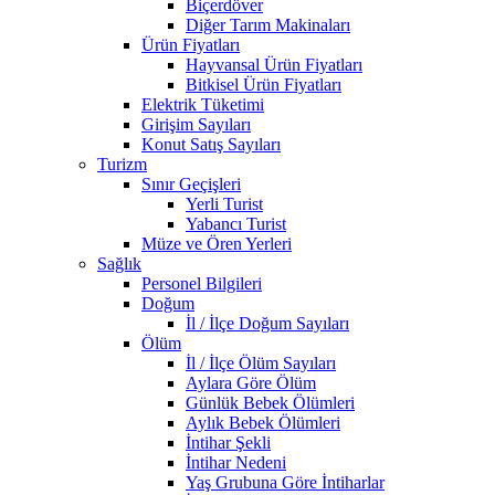
Biçerdöver
Diğer Tarım Makinaları
Ürün Fiyatları
Hayvansal Ürün Fiyatları
Bitkisel Ürün Fiyatları
Elektrik Tüketimi
Girişim Sayıları
Konut Satış Sayıları
Turizm
Sınır Geçişleri
Yerli Turist
Yabancı Turist
Müze ve Ören Yerleri
Sağlık
Personel Bilgileri
Doğum
İl / İlçe Doğum Sayıları
Ölüm
İl / İlçe Ölüm Sayıları
Aylara Göre Ölüm
Günlük Bebek Ölümleri
Aylık Bebek Ölümleri
İntihar Şekli
İntihar Nedeni
Yaş Grubuna Göre İntiharlar