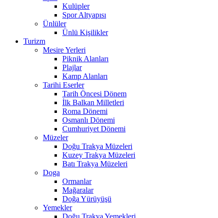
Kulüpler
Spor Altyapısı
Ünlüler
Ünlü Kişilikler
Turizm
Mesire Yerleri
Piknik Alanları
Plajlar
Kamp Alanları
Tarihi Eserler
Tarih Öncesi Dönem
İlk Balkan Milletleri
Roma Dönemi
Osmanlı Dönemi
Cumhuriyet Dönemi
Müzeler
Doğu Trakya Müzeleri
Kuzey Trakya Müzeleri
Batı Trakya Müzeleri
Doga
Ormanlar
Mağaralar
Doğa Yürüyüşü
Yemekler
Doğu Trakya Yemekleri