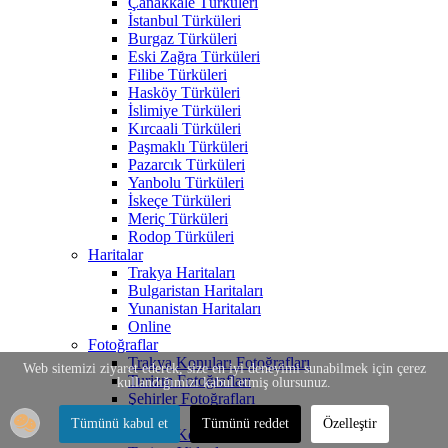
Çanakkale Türküleri
İstanbul Türküleri
Burgaz Türküleri
Eski Zağra Türküleri
Filibe Türküleri
Hasköy Türküleri
İslimiye Türküleri
Kırcaali Türküleri
Paşmaklı Türküleri
Pazarcık Türküleri
Yanbolu Türküleri
İskeçe Türküleri
Meriç Türküleri
Rodop Türküleri
Haritalar
Trakya Haritaları
Bulgaristan Haritaları
Yunanistan Haritaları
Online
Fotoğraflar
Trakya Konuları Fotoğrafları
Web sitemizi ziyaret ederek, size en iyi deneyimi sunabilmek için çerez
Turizm Fotoğrafları
kullandığımızı kabul etmiş olursunuz.
Şehirler Fotoğrafları
Videolar
Tümünü kabul et
Tümünü reddet
Özelleştir
Trakya Konuları Videoları