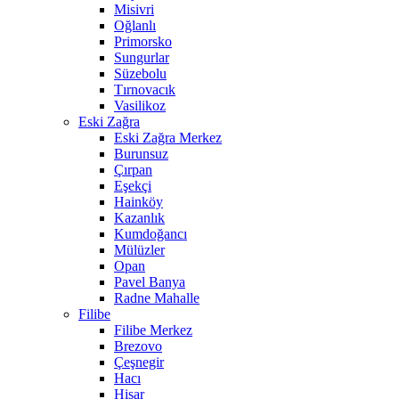
Misivri
Oğlanlı
Primorsko
Sungurlar
Süzebolu
Tırnovacık
Vasilikoz
Eski Zağra
Eski Zağra Merkez
Burunsuz
Çırpan
Eşekçi
Hainköy
Kazanlık
Kumdoğancı
Mülüzler
Opan
Pavel Banya
Radne Mahalle
Filibe
Filibe Merkez
Brezovo
Çeşnegir
Hacı
Hisar