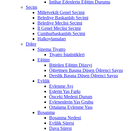
İntihar Edenlerin Eğitim Durumu
Seçim
Milletvekili Genel Seçimi
Belediye Başkanlığı Seçimi
Belediye Meclisi Seçimi
İl Genel Meclisi Seçimi
Cumhurbaşkanlığı Seçimi
Halkoylamaları
Diğer
Sinema Tiyatro
Tiyatro İstatistikleri
Eğitim
Bitirilen Eğitim Düzeyi
Öğretmen Başına Düşen Öğrenci Sayısı
Derslik Başına Düşen Öğrenci Sayısı
Evlilik
Evlenme Ayı
Eşlerin Yaş Farkı
Önceki Medeni Durum
Evlenenlerin Yaş Grubu
Ortalama Evlenme Yaşı
Boşanma
Boşanma Nedeni
Evlilik Süresi
Dava Süresi