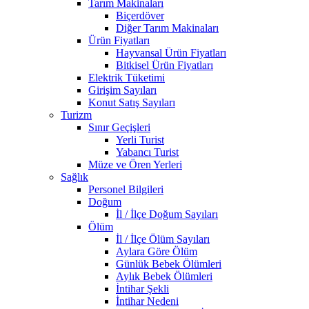
Tarım Makinaları
Biçerdöver
Diğer Tarım Makinaları
Ürün Fiyatları
Hayvansal Ürün Fiyatları
Bitkisel Ürün Fiyatları
Elektrik Tüketimi
Girişim Sayıları
Konut Satış Sayıları
Turizm
Sınır Geçişleri
Yerli Turist
Yabancı Turist
Müze ve Ören Yerleri
Sağlık
Personel Bilgileri
Doğum
İl / İlçe Doğum Sayıları
Ölüm
İl / İlçe Ölüm Sayıları
Aylara Göre Ölüm
Günlük Bebek Ölümleri
Aylık Bebek Ölümleri
İntihar Şekli
İntihar Nedeni