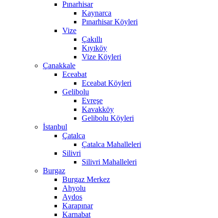
Pınarhisar
Kaynarca
Pınarhisar Köyleri
Vize
Çakıllı
Kıyıköy
Vize Köyleri
Çanakkale
Eceabat
Eceabat Köyleri
Gelibolu
Evreşe
Kavakköy
Gelibolu Köyleri
İstanbul
Çatalca
Çatalca Mahalleleri
Silivri
Silivri Mahalleleri
Burgaz
Burgaz Merkez
Ahyolu
Aydos
Karapınar
Karnabat