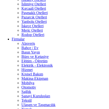
İslimiye Otelleri
Kırcaali Otelleri
Paşmaklı Otelleri
Pazarcık Otelleri
Yanbolu Otelleri
İskeçe Otelleri
Meriç Otelleri
Rodop Otelleri
Firmalar
Alışveriş
Bahçe / Ev
Basın Yayın
Büro ve Kırtasiye
Eğitim - Öğretim
Elektrik - Elektronik
Hizmet
Kişisel Bakım
Makina-Ekipman
Mobilya
Otomotiv
Sağlık
Sanayi Kuruluşları
Tekstil
Ulaşım ve Taşımacılık