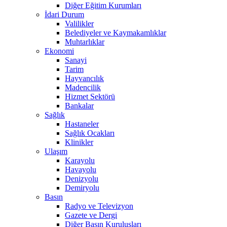
Diğer Eğitim Kurumları
İdari Durum
Valilikler
Belediyeler ve Kaymakamlıklar
Muhtarlıklar
Ekonomi
Sanayi
Tarim
Hayvancılık
Madencilik
Hizmet Sektörü
Bankalar
Sağlık
Hastaneler
Sağlık Ocakları
Klinikler
Ulaşım
Karayolu
Havayolu
Denizyolu
Demiryolu
Basın
Radyo ve Televizyon
Gazete ve Dergi
Diğer Basın Kuruluşları