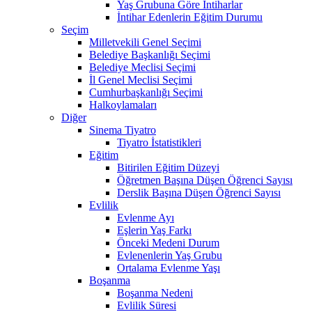
Yaş Grubuna Göre İntiharlar
İntihar Edenlerin Eğitim Durumu
Seçim
Milletvekili Genel Seçimi
Belediye Başkanlığı Seçimi
Belediye Meclisi Seçimi
İl Genel Meclisi Seçimi
Cumhurbaşkanlığı Seçimi
Halkoylamaları
Diğer
Sinema Tiyatro
Tiyatro İstatistikleri
Eğitim
Bitirilen Eğitim Düzeyi
Öğretmen Başına Düşen Öğrenci Sayısı
Derslik Başına Düşen Öğrenci Sayısı
Evlilik
Evlenme Ayı
Eşlerin Yaş Farkı
Önceki Medeni Durum
Evlenenlerin Yaş Grubu
Ortalama Evlenme Yaşı
Boşanma
Boşanma Nedeni
Evlilik Süresi