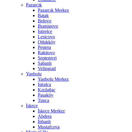
Pazarcık
Pazarcık Merkez
Batak
Belovo
Bratsigovo
İstirelçe
Lesiçovo
Otlukköy
Peştera
Rakitovo
Septemvri
Şabanlı
Velingrad
Yanbolu
Yanbolu Merkez
Istralca
Kızılağaç
Paşaköy
Tunca
İskeçe
İskeçe Merkez
Abdera
İnhanlı
Mustafçova