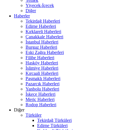
Yemek
Yiyecek-İçecek
Diğer
Haberler
Tekirdağ Haberleri
Edirne Haberleri
Kırklareli Haberleri
Çanakkale Haberleri
İstanbul Haberleri
Burgaz Haberleri
Eski Zağra Haberleri
Filibe Haberleri
Hasköy Haberleri
İslimiye Haberleri
Kırcaali Haberleri
Paşmaklı Haberleri
Pazarcık Haberleri
Yanbolu Haberleri
İskeçe Haberleri
Meriç Haberleri
Rodop Haberleri
Diğer
Türküler
Tekirdağ Türküleri
Edirne Türküleri