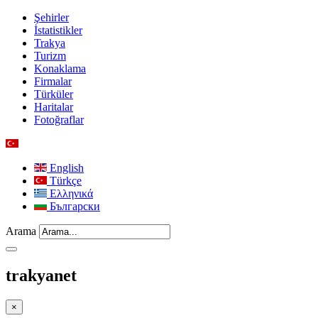
Şehirler
İstatistikler
Trakya
Turizm
Konaklama
Firmalar
Türküler
Haritalar
Fotoğraflar
English
Türkçe
Ελληνικά
Български
Arama
trakyanet
×