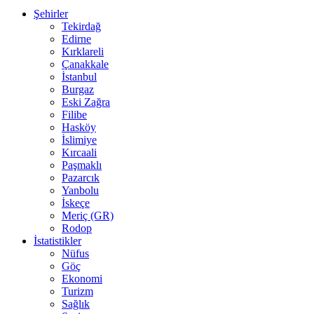
Şehirler
Tekirdağ
Edirne
Kırklareli
Çanakkale
İstanbul
Burgaz
Eski Zağra
Filibe
Hasköy
İslimiye
Kırcaali
Paşmaklı
Pazarcık
Yanbolu
İskeçe
Meriç (GR)
Rodop
İstatistikler
Nüfus
Göç
Ekonomi
Turizm
Sağlık