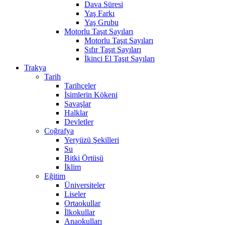
Dava Süresi
Yaş Farkı
Yaş Grubu
Motorlu Taşıt Sayıları
Motorlu Taşıt Sayıları
Sıfır Taşıt Sayıları
İkinci El Taşıt Sayıları
Trakya
Tarih
Tarihçeler
İsimlerin Kökeni
Savaşlar
Halklar
Devletler
Coğrafya
Yeryüzü Şekilleri
Su
Bitki Örtüsü
İklim
Eğitim
Üniversiteler
Liseler
Ortaokullar
İlkokullar
Anaokulları