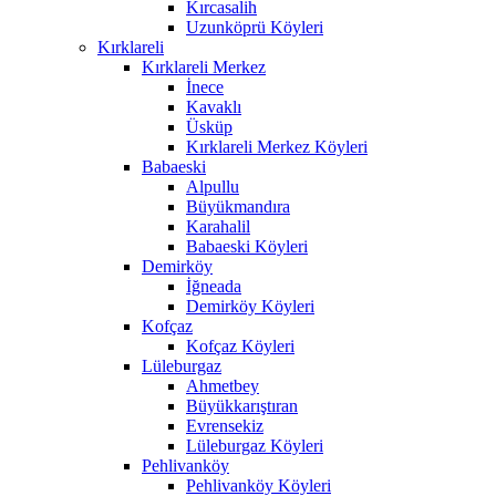
Kırcasalih
Uzunköprü Köyleri
Kırklareli
Kırklareli Merkez
İnece
Kavaklı
Üsküp
Kırklareli Merkez Köyleri
Babaeski
Alpullu
Büyükmandıra
Karahalil
Babaeski Köyleri
Demirköy
İğneada
Demirköy Köyleri
Kofçaz
Kofçaz Köyleri
Lüleburgaz
Ahmetbey
Büyükkarıştıran
Evrensekiz
Lüleburgaz Köyleri
Pehlivanköy
Pehlivanköy Köyleri