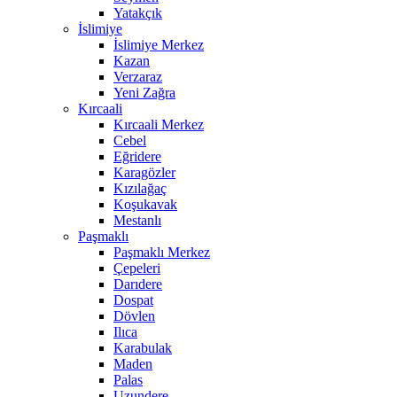
Yatakçık
İslimiye
İslimiye Merkez
Kazan
Verzaraz
Yeni Zağra
Kırcaali
Kırcaali Merkez
Cebel
Eğridere
Karagözler
Kızılağaç
Koşukavak
Mestanlı
Paşmaklı
Paşmaklı Merkez
Çepeleri
Darıdere
Dospat
Dövlen
Ilıca
Karabulak
Maden
Palas
Uzundere