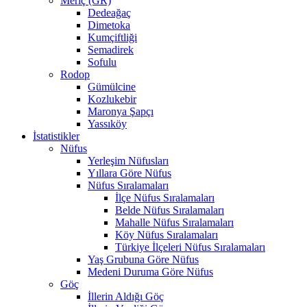
Meriç (GR)
Dedeağaç
Dimetoka
Kumçiftliği
Semadirek
Sofulu
Rodop
Gümülcine
Kozlukebir
Maronya Şapçı
Yassıköy
İstatistikler
Nüfus
Yerleşim Nüfusları
Yıllara Göre Nüfus
Nüfus Sıralamaları
İlçe Nüfus Sıralamaları
Belde Nüfus Sıralamaları
Mahalle Nüfus Sıralamaları
Köy Nüfus Sıralamaları
Türkiye İlçeleri Nüfus Sıralamaları
Yaş Grubuna Göre Nüfus
Medeni Duruma Göre Nüfus
Göç
İllerin Aldığı Göç