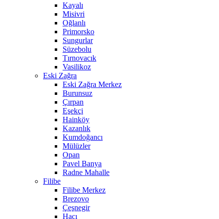
Kayalı
Misivri
Oğlanlı
Primorsko
Sungurlar
Süzebolu
Tırnovacık
Vasilikoz
Eski Zağra
Eski Zağra Merkez
Burunsuz
Çırpan
Eşekçi
Hainköy
Kazanlık
Kumdoğancı
Mülüzler
Opan
Pavel Banya
Radne Mahalle
Filibe
Filibe Merkez
Brezovo
Çeşnegir
Hacı