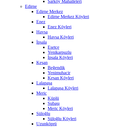
Şarköy Mahalleleri
Edirne
Edirne Merkez
Edirne Merkez Köyleri
Enez
Enez Köyleri
Havsa
Havsa Köyleri
İpsala
Esetçe
Yenikarpuzlu
İpsala Köyleri
Keşan
Beğendik
Yenimuhacir
Keşan Köyleri
Lalapaşa
Lalapaşa Köyleri
Meriç
Küplü
Subaşı
Meriç Köyleri
Süloğlu
Süloğlu Köyleri
Uzunköprü