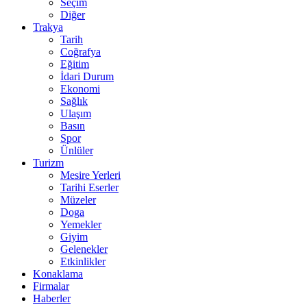
Seçim
Diğer
Trakya
Tarih
Coğrafya
Eğitim
İdari Durum
Ekonomi
Sağlık
Ulaşım
Basın
Spor
Ünlüler
Turizm
Mesire Yerleri
Tarihi Eserler
Müzeler
Doga
Yemekler
Giyim
Gelenekler
Etkinlikler
Konaklama
Firmalar
Haberler