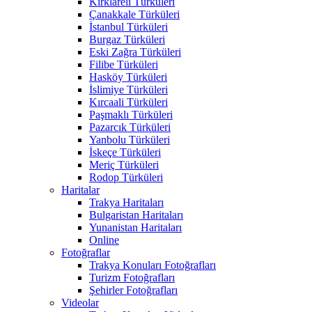
Kırklareli Türküleri
Çanakkale Türküleri
İstanbul Türküleri
Burgaz Türküleri
Eski Zağra Türküleri
Filibe Türküleri
Hasköy Türküleri
İslimiye Türküleri
Kırcaali Türküleri
Paşmaklı Türküleri
Pazarcık Türküleri
Yanbolu Türküleri
İskeçe Türküleri
Meriç Türküleri
Rodop Türküleri
Haritalar
Trakya Haritaları
Bulgaristan Haritaları
Yunanistan Haritaları
Online
Fotoğraflar
Trakya Konuları Fotoğrafları
Turizm Fotoğrafları
Şehirler Fotoğrafları
Videolar