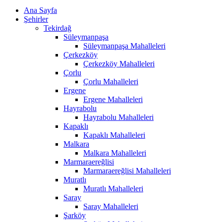
Ana Sayfa
Şehirler
Tekirdağ
Süleymanpaşa
Süleymanpaşa Mahalleleri
Çerkezköy
Çerkezköy Mahalleleri
Çorlu
Çorlu Mahalleleri
Ergene
Ergene Mahalleleri
Hayrabolu
Hayrabolu Mahalleleri
Kapaklı
Kapaklı Mahalleleri
Malkara
Malkara Mahalleleri
Marmaraereğlisi
Marmaraereğlisi Mahalleleri
Muratlı
Muratlı Mahalleleri
Saray
Saray Mahalleleri
Şarköy