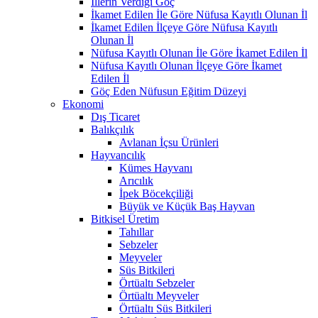
İllerin Verdiği Göç
İkamet Edilen İle Göre Nüfusa Kayıtlı Olunan İl
İkamet Edilen İlçeye Göre Nüfusa Kayıtlı
Olunan İl
Nüfusa Kayıtlı Olunan İle Göre İkamet Edilen İl
Nüfusa Kayıtlı Olunan İlçeye Göre İkamet
Edilen İl
Göç Eden Nüfusun Eğitim Düzeyi
Ekonomi
Dış Ticaret
Balıkçılık
Avlanan İçsu Ürünleri
Hayvancılık
Kümes Hayvanı
Arıcılık
İpek Böcekçiliği
Büyük ve Küçük Baş Hayvan
Bitkisel Üretim
Tahıllar
Sebzeler
Meyveler
Süs Bitkileri
Örtüaltı Sebzeler
Örtüaltı Meyveler
Örtüaltı Süs Bitkileri