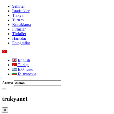
Şehirler
İstatistikler
Trakya
Turizm
Konaklama
Firmalar
Türküler
Haritalar
Fotoğraflar
English
Türkçe
Ελληνικά
Български
Arama
trakyanet
×