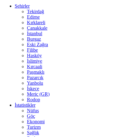
Şehirler
Tekirdağ
Edirne
Kırklareli
Çanakkale
İstanbul
Burgaz
Eski Zağra
Filibe
Hasköy
İslimiye
Kırcaali
Paşmaklı
Pazarcık
Yanbolu
İskeçe
Meriç (GR)
Rodop
İstatistikler
Nüfus
Göç
Ekonomi
Turizm
Sağlık