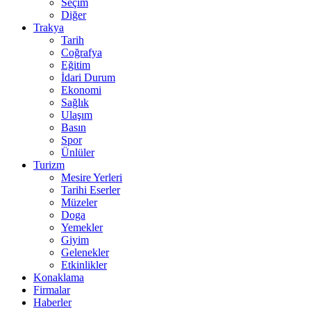
Seçim
Diğer
Trakya
Tarih
Coğrafya
Eğitim
İdari Durum
Ekonomi
Sağlık
Ulaşım
Basın
Spor
Ünlüler
Turizm
Mesire Yerleri
Tarihi Eserler
Müzeler
Doga
Yemekler
Giyim
Gelenekler
Etkinlikler
Konaklama
Firmalar
Haberler