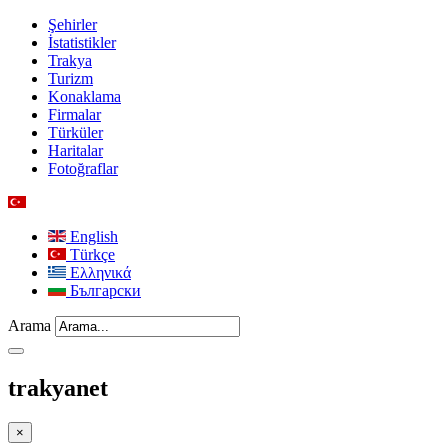
Şehirler
İstatistikler
Trakya
Turizm
Konaklama
Firmalar
Türküler
Haritalar
Fotoğraflar
English
Türkçe
Ελληνικά
Български
Arama
trakyanet
×