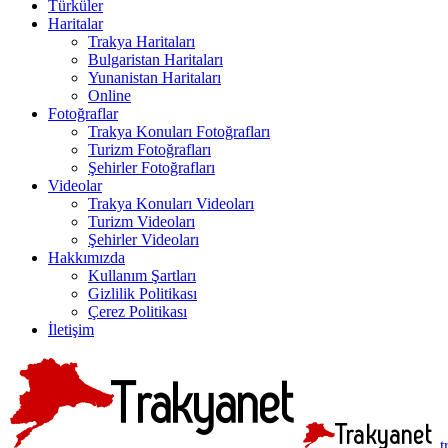
Türküler
Haritalar
Trakya Haritaları
Bulgaristan Haritaları
Yunanistan Haritaları
Online
Fotoğraflar
Trakya Konuları Fotoğrafları
Turizm Fotoğrafları
Şehirler Fotoğrafları
Videolar
Trakya Konuları Videoları
Turizm Videoları
Şehirler Videoları
Hakkımızda
Kullanım Şartları
Gizlilik Politikası
Çerez Politikası
İletişim
t