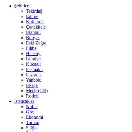
Şehirler
Tekirdağ
Edirne
Kırklareli
Çanakkale
İstanbul
Burgaz
Eski Zağra
Filibe
Hasköy
İslimiye
Kırcaali
Paşmaklı
Pazarcık
Yanbolu
İskeçe
Meriç (GR)
Rodop
İstatistikler
Nüfus
Göç
Ekonomi
Turizm
Sağlık