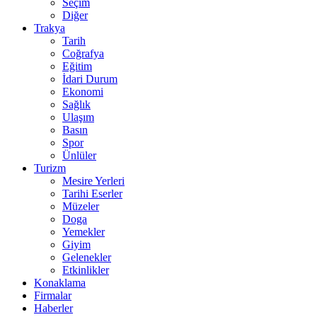
Seçim
Diğer
Trakya
Tarih
Coğrafya
Eğitim
İdari Durum
Ekonomi
Sağlık
Ulaşım
Basın
Spor
Ünlüler
Turizm
Mesire Yerleri
Tarihi Eserler
Müzeler
Doga
Yemekler
Giyim
Gelenekler
Etkinlikler
Konaklama
Firmalar
Haberler