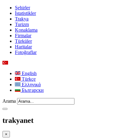
Şehirler
İstatistikler
Trakya
Turizm
Konaklama
Firmalar
Türküler
Haritalar
Fotoğraflar
English
Türkçe
Ελληνικά
Български
Arama
trakyanet
×