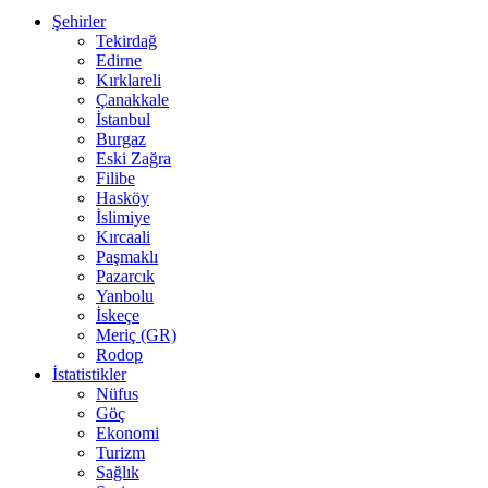
Şehirler
Tekirdağ
Edirne
Kırklareli
Çanakkale
İstanbul
Burgaz
Eski Zağra
Filibe
Hasköy
İslimiye
Kırcaali
Paşmaklı
Pazarcık
Yanbolu
İskeçe
Meriç (GR)
Rodop
İstatistikler
Nüfus
Göç
Ekonomi
Turizm
Sağlık