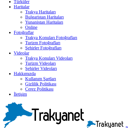
Türküler
Haritalar
Trakya Haritaları
Bulgaristan Haritaları
Yunanistan Haritaları
Online
Fotoğraflar
Trakya Konuları Fotoğrafları
Turizm Fotoğrafları
Şehirler Fotoğrafları
Videolar
Trakya Konuları Videoları
Turizm Videoları
Şehirler Videoları
Hakkımızda
Kullanım Şartları
Gizlilik Politikası
Çerez Politikası
İletişim
t