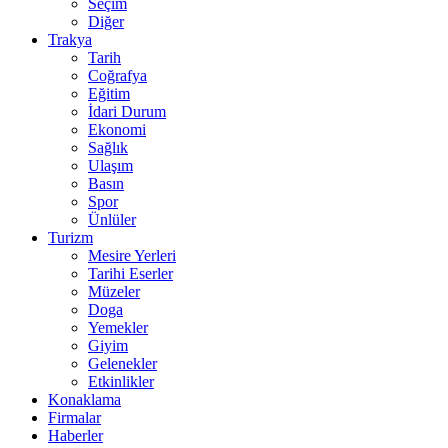
Seçim
Diğer
Trakya
Tarih
Coğrafya
Eğitim
İdari Durum
Ekonomi
Sağlık
Ulaşım
Basın
Spor
Ünlüler
Turizm
Mesire Yerleri
Tarihi Eserler
Müzeler
Doga
Yemekler
Giyim
Gelenekler
Etkinlikler
Konaklama
Firmalar
Haberler