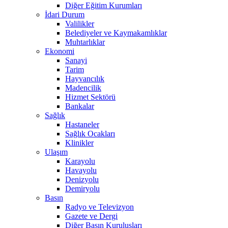
Diğer Eğitim Kurumları
İdari Durum
Valilikler
Belediyeler ve Kaymakamlıklar
Muhtarlıklar
Ekonomi
Sanayi
Tarim
Hayvancılık
Madencilik
Hizmet Sektörü
Bankalar
Sağlık
Hastaneler
Sağlık Ocakları
Klinikler
Ulaşım
Karayolu
Havayolu
Denizyolu
Demiryolu
Basın
Radyo ve Televizyon
Gazete ve Dergi
Diğer Basın Kuruluşları