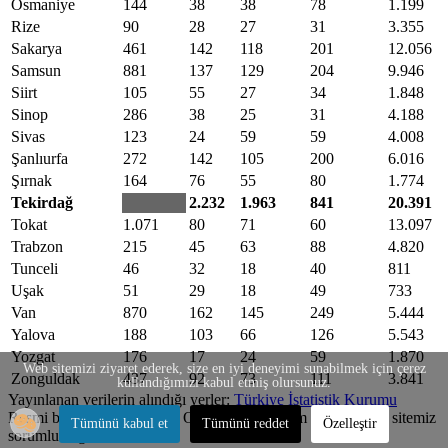
Osmaniye
144
38
38
78
1.199
Rize
90
28
27
31
3.355
Sakarya
461
142
118
201
12.056
Samsun
881
137
129
204
9.946
Siirt
105
55
27
34
1.848
Sinop
286
38
25
31
4.188
Sivas
123
24
59
59
4.008
Şanlıurfa
272
142
105
200
6.016
Şırnak
164
76
55
80
1.774
Tekirdağ
2.232
1.963
841
20.391
Tokat
1.071
80
71
60
13.097
Trabzon
215
45
63
88
4.820
Tunceli
46
32
18
40
811
Uşak
51
29
18
49
733
Van
870
162
145
249
5.444
Yalova
188
103
66
126
5.543
Yozgat
176
17
24
59
1.870
Web sitemizi ziyaret ederek, size en iyi deneyimi sunabilmek için çerez
Zonguldak
437
92
73
111
3.841
kullandığımızı kabul etmiş olursunuz.
Yayınlanan verilerin alındığı yerler:
Türkiye İstatistik Kurumu
Resmi bilgi yerine geçmez. Oluşabilecek yazım hatalarından sitemiz
Tümünü kabul et
Tümünü reddet
Özelleştir
sorumlu değildir.