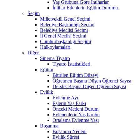
Yaş Grubuna Göre İntiharlar
İntihar Edenlerin Eğitim Durumu
Seçim
Milletvekili Genel Seçimi
Belediye Başkanlığı Seçimi
Belediye Meclisi Seçimi
İl Genel Meclisi Seçimi
Cumhurbaşkanlığı Seçimi
Halkoylamaları
Diğer
Sinema Tiyatro
Tiyatro İstatistikleri
Eğitim
Bitirilen Eğitim Düzeyi
Öğretmen Başına Düşen Öğrenci Sayısı
Derslik Başına Düşen Öğrenci Sayısı
Evlilik
Evlenme Ayı
Eşlerin Yaş Farkı
Önceki Medeni Durum
Evlenenlerin Yaş Grubu
Ortalama Evlenme Yaşı
Boşanma
Boşanma Nedeni
Evlilik Süresi