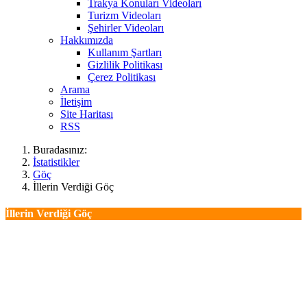
Trakya Konuları Videoları
Turizm Videoları
Şehirler Videoları
Hakkımızda
Kullanım Şartları
Gizlilik Politikası
Çerez Politikası
Arama
İletişim
Site Haritası
RSS
Buradasınız:
İstatistikler
Göç
İllerin Verdiği Göç
İllerin Verdiği Göç