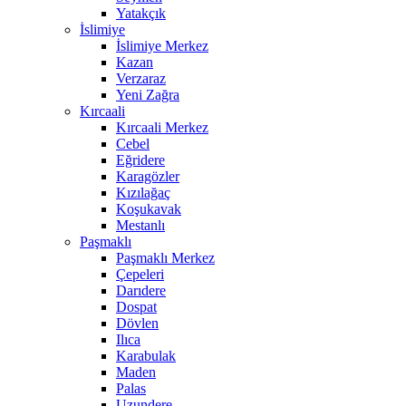
Yatakçık
İslimiye
İslimiye Merkez
Kazan
Verzaraz
Yeni Zağra
Kırcaali
Kırcaali Merkez
Cebel
Eğridere
Karagözler
Kızılağaç
Koşukavak
Mestanlı
Paşmaklı
Paşmaklı Merkez
Çepeleri
Darıdere
Dospat
Dövlen
Ilıca
Karabulak
Maden
Palas
Uzundere