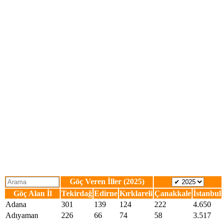
Göç Veren İller (2025)
Göç Alan İl
Tekirdağ
Edirne
Kırklareli
Çanakkale
İstanbul
Adana
301
139
124
222
4.650
Adıyaman
226
66
74
58
3.517