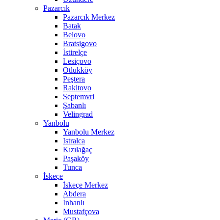
Pazarcık
Pazarcık Merkez
Batak
Belovo
Bratsigovo
İstirelçe
Lesiçovo
Otlukköy
Peştera
Rakitovo
Septemvri
Şabanlı
Velingrad
Yanbolu
Yanbolu Merkez
Istralca
Kızılağaç
Paşaköy
Tunca
İskeçe
İskeçe Merkez
Abdera
İnhanlı
Mustafçova