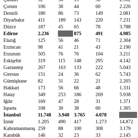
Çorum
106
38
44
60
2.226
Denizli
180
86
73
149
2.081
Diyarbakır
411
189
143
220
7.231
Düzce
187
45
65
78
3.788
Edirne
2.236
875
491
4.985
Elazığ
125
56
46
71
2.304
Erzincan
98
41
21
43
2.190
Erzurum
505
76
76
104
3.211
Eskişehir
319
115
148
295
4.142
Gaziantep
267
163
133
222
5.043
Giresun
151
24
36
62
5.743
Gümüşhane
82
31
22
21
2.205
Hakkari
173
56
66
48
1.331
Hatay
349
253
186
269
5.938
Iğdır
169
47
28
31
1.371
Isparta
108
30
38
60
1.305
İstanbul
11.748
3.940
3.765
4.078
İzmir
1.205
490
417
1.273
14.872
Kahramanmaraş
259
88
100
308
3.179
Karabük
146
32
23
33
2.145