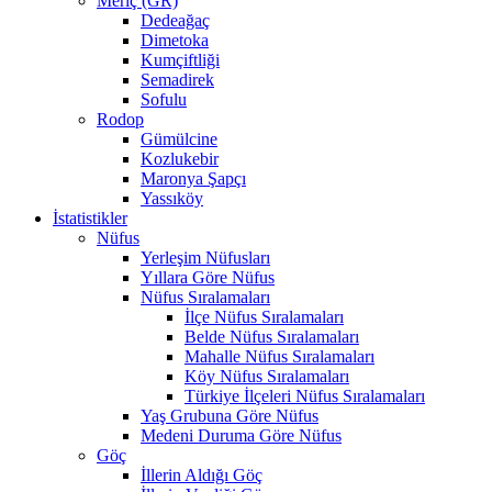
Meriç (GR)
Dedeağaç
Dimetoka
Kumçiftliği
Semadirek
Sofulu
Rodop
Gümülcine
Kozlukebir
Maronya Şapçı
Yassıköy
İstatistikler
Nüfus
Yerleşim Nüfusları
Yıllara Göre Nüfus
Nüfus Sıralamaları
İlçe Nüfus Sıralamaları
Belde Nüfus Sıralamaları
Mahalle Nüfus Sıralamaları
Köy Nüfus Sıralamaları
Türkiye İlçeleri Nüfus Sıralamaları
Yaş Grubuna Göre Nüfus
Medeni Duruma Göre Nüfus
Göç
İllerin Aldığı Göç