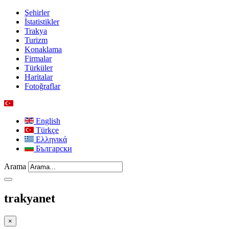
Şehirler
İstatistikler
Trakya
Turizm
Konaklama
Firmalar
Türküler
Haritalar
Fotoğraflar
English
Türkçe
Ελληνικά
Български
Arama
trakyanet
×