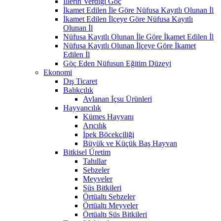
İllerin Verdiği Göç
İkamet Edilen İle Göre Nüfusa Kayıtlı Olunan İl
İkamet Edilen İlçeye Göre Nüfusa Kayıtlı
Olunan İl
Nüfusa Kayıtlı Olunan İle Göre İkamet Edilen İl
Nüfusa Kayıtlı Olunan İlçeye Göre İkamet
Edilen İl
Göç Eden Nüfusun Eğitim Düzeyi
Ekonomi
Dış Ticaret
Balıkçılık
Avlanan İçsu Ürünleri
Hayvancılık
Kümes Hayvanı
Arıcılık
İpek Böcekçiliği
Büyük ve Küçük Baş Hayvan
Bitkisel Üretim
Tahıllar
Sebzeler
Meyveler
Süs Bitkileri
Örtüaltı Sebzeler
Örtüaltı Meyveler
Örtüaltı Süs Bitkileri