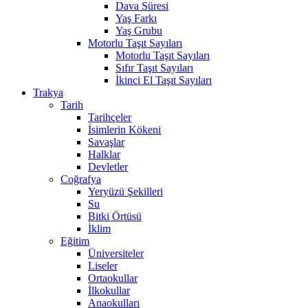
Dava Süresi
Yaş Farkı
Yaş Grubu
Motorlu Taşıt Sayıları
Motorlu Taşıt Sayıları
Sıfır Taşıt Sayıları
İkinci El Taşıt Sayıları
Trakya
Tarih
Tarihçeler
İsimlerin Kökeni
Savaşlar
Halklar
Devletler
Coğrafya
Yeryüzü Şekilleri
Su
Bitki Örtüsü
İklim
Eğitim
Üniversiteler
Liseler
Ortaokullar
İlkokullar
Anaokulları