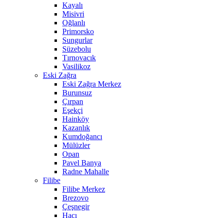
Kayalı
Misivri
Oğlanlı
Primorsko
Sungurlar
Süzebolu
Tırnovacık
Vasilikoz
Eski Zağra
Eski Zağra Merkez
Burunsuz
Çırpan
Eşekçi
Hainköy
Kazanlık
Kumdoğancı
Mülüzler
Opan
Pavel Banya
Radne Mahalle
Filibe
Filibe Merkez
Brezovo
Çeşnegir
Hacı