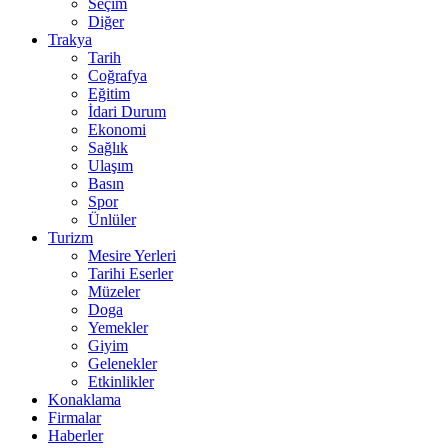
Seçim
Diğer
Trakya
Tarih
Coğrafya
Eğitim
İdari Durum
Ekonomi
Sağlık
Ulaşım
Basın
Spor
Ünlüler
Turizm
Mesire Yerleri
Tarihi Eserler
Müzeler
Doga
Yemekler
Giyim
Gelenekler
Etkinlikler
Konaklama
Firmalar
Haberler