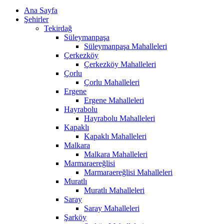
Ana Sayfa
Şehirler
Tekirdağ
Süleymanpaşa
Süleymanpaşa Mahalleleri
Çerkezköy
Çerkezköy Mahalleleri
Çorlu
Çorlu Mahalleleri
Ergene
Ergene Mahalleleri
Hayrabolu
Hayrabolu Mahalleleri
Kapaklı
Kapaklı Mahalleleri
Malkara
Malkara Mahalleleri
Marmaraereğlisi
Marmaraereğlisi Mahalleleri
Muratlı
Muratlı Mahalleleri
Saray
Saray Mahalleleri
Şarköy