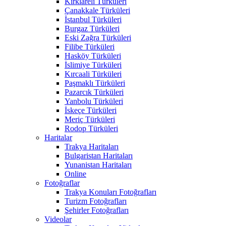
Kırklareli Türküleri
Çanakkale Türküleri
İstanbul Türküleri
Burgaz Türküleri
Eski Zağra Türküleri
Filibe Türküleri
Hasköy Türküleri
İslimiye Türküleri
Kırcaali Türküleri
Paşmaklı Türküleri
Pazarcık Türküleri
Yanbolu Türküleri
İskeçe Türküleri
Meriç Türküleri
Rodop Türküleri
Haritalar
Trakya Haritaları
Bulgaristan Haritaları
Yunanistan Haritaları
Online
Fotoğraflar
Trakya Konuları Fotoğrafları
Turizm Fotoğrafları
Şehirler Fotoğrafları
Videolar