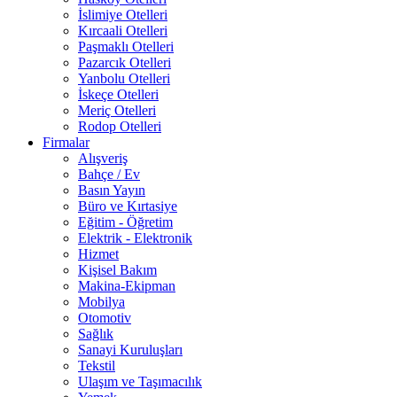
İslimiye Otelleri
Kırcaali Otelleri
Paşmaklı Otelleri
Pazarcık Otelleri
Yanbolu Otelleri
İskeçe Otelleri
Meriç Otelleri
Rodop Otelleri
Firmalar
Alışveriş
Bahçe / Ev
Basın Yayın
Büro ve Kırtasiye
Eğitim - Öğretim
Elektrik - Elektronik
Hizmet
Kişisel Bakım
Makina-Ekipman
Mobilya
Otomotiv
Sağlık
Sanayi Kuruluşları
Tekstil
Ulaşım ve Taşımacılık