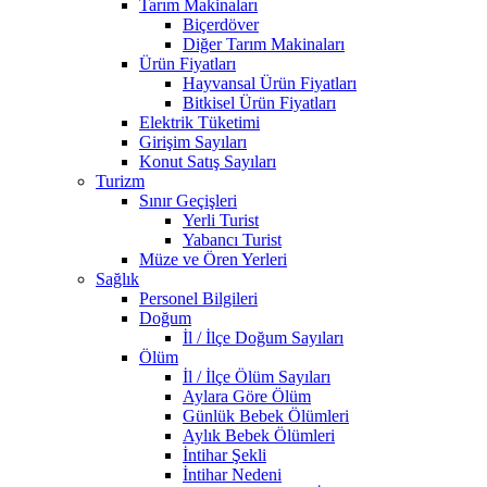
Tarım Makinaları
Biçerdöver
Diğer Tarım Makinaları
Ürün Fiyatları
Hayvansal Ürün Fiyatları
Bitkisel Ürün Fiyatları
Elektrik Tüketimi
Girişim Sayıları
Konut Satış Sayıları
Turizm
Sınır Geçişleri
Yerli Turist
Yabancı Turist
Müze ve Ören Yerleri
Sağlık
Personel Bilgileri
Doğum
İl / İlçe Doğum Sayıları
Ölüm
İl / İlçe Ölüm Sayıları
Aylara Göre Ölüm
Günlük Bebek Ölümleri
Aylık Bebek Ölümleri
İntihar Şekli
İntihar Nedeni