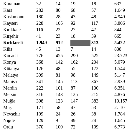
Karaman
32
14
19
18
632
Kars
282
80
68
57
1.649
Kastamonu
180
28
43
48
4.949
Kayseri
228
105
92
117
3.806
Kırıkkale
116
22
27
47
844
Kırşehir
41
23
18
39
665
Kırklareli
1.949
912
313
5.422
Kilis
45
13
7
14
838
Kocaeli
776
455
290
525
23.723
Konya
368
142
162
204
5.079
Kütahya
126
48
55
172
1.544
Malatya
309
81
98
149
5.147
Manisa
341
145
113
367
2.939
Mardin
222
101
87
130
6.351
Mersin
316
143
125
215
4.876
Muğla
398
123
147
383
10.157
Muş
171
58
47
53
2.110
Nevşehir
109
24
26
38
1.784
Niğde
129
9
49
24
1.645
Ordu
370
100
72
109
6.773