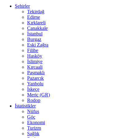
Şehirler
Tekirdağ
Edirne
Kırklareli
Çanakkale
İstanbul
Burgaz
Eski Zağra
Filibe
Hasköy
İslimiye
Kırcaali
Paşmaklı
Pazarcık
Yanbolu
İskeçe
Meriç (GR)
Rodop
İstatistikler
Nüfus
Göç
Ekonomi
Turizm
Sağlık