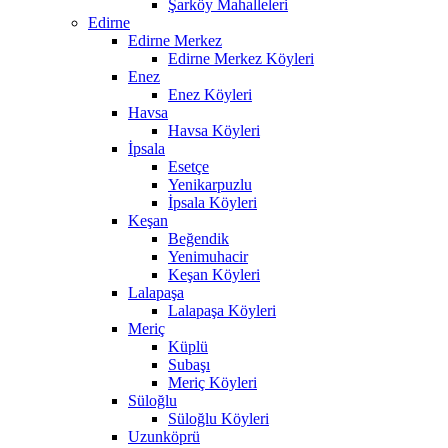
Şarköy Mahalleleri
Edirne
Edirne Merkez
Edirne Merkez Köyleri
Enez
Enez Köyleri
Havsa
Havsa Köyleri
İpsala
Esetçe
Yenikarpuzlu
İpsala Köyleri
Keşan
Beğendik
Yenimuhacir
Keşan Köyleri
Lalapaşa
Lalapaşa Köyleri
Meriç
Küplü
Subaşı
Meriç Köyleri
Süloğlu
Süloğlu Köyleri
Uzunköprü