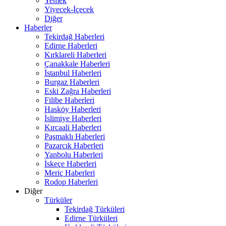
Yemek
Yiyecek-İçecek
Diğer
Haberler
Tekirdağ Haberleri
Edirne Haberleri
Kırklareli Haberleri
Çanakkale Haberleri
İstanbul Haberleri
Burgaz Haberleri
Eski Zağra Haberleri
Filibe Haberleri
Hasköy Haberleri
İslimiye Haberleri
Kırcaali Haberleri
Paşmaklı Haberleri
Pazarcık Haberleri
Yanbolu Haberleri
İskeçe Haberleri
Meriç Haberleri
Rodop Haberleri
Diğer
Türküler
Tekirdağ Türküleri
Edirne Türküleri