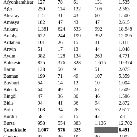
Afyonkarahisar
127
78
61
131
1.535
Ağrı
250
114
132
105
2.563
Aksaray
115
31
43
60
1.500
Amasya
182
47
43
47
2.615
Ankara
1.381
624
533
992
18.548
Antalya
622
244
199
392
12.095
Ardahan
101
26
15
31
1.111
Artvin
51
17
13
44
1.048
Aydın
382
128
134
263
4.771
Balıkesir
825
376
328
1.615
10.374
Bartın
138
50
9
51
2.075
Batman
199
71
49
107
5.359
Bayburt
54
14
13
10
1.004
Bilecik
64
49
23
67
1.609
Bingöl
47
36
30
46
1.586
Bitlis
94
41
36
94
2.872
Bolu
108
34
26
53
2.617
Burdur
58
12
15
42
551
Bursa
958
554
383
1.136
12.702
Çanakkale
1.007
576
325
6.491
Çankırı
92
36
19
30
2.902