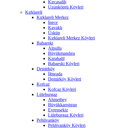
Kırcasalih
Uzunköprü Köyleri
Kırklareli
Kırklareli Merkez
İnece
Kavaklı
Üsküp
Kırklareli Merkez Köyleri
Babaeski
Alpullu
Büyükmandıra
Karahalil
Babaeski Köyleri
Demirköy
İğneada
Demirköy Köyleri
Kofçaz
Kofçaz Köyleri
Lüleburgaz
Ahmetbey
Büyükkarıştıran
Evrensekiz
Lüleburgaz Köyleri
Pehlivanköy
Pehlivanköy Köyleri