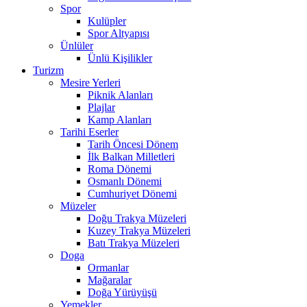
Spor
Kulüpler
Spor Altyapısı
Ünlüler
Ünlü Kişilikler
Turizm
Mesire Yerleri
Piknik Alanları
Plajlar
Kamp Alanları
Tarihi Eserler
Tarih Öncesi Dönem
İlk Balkan Milletleri
Roma Dönemi
Osmanlı Dönemi
Cumhuriyet Dönemi
Müzeler
Doğu Trakya Müzeleri
Kuzey Trakya Müzeleri
Batı Trakya Müzeleri
Doga
Ormanlar
Mağaralar
Doğa Yürüyüşü
Yemekler