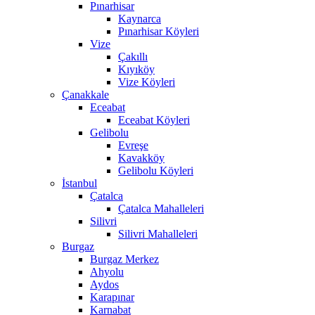
Pınarhisar
Kaynarca
Pınarhisar Köyleri
Vize
Çakıllı
Kıyıköy
Vize Köyleri
Çanakkale
Eceabat
Eceabat Köyleri
Gelibolu
Evreşe
Kavakköy
Gelibolu Köyleri
İstanbul
Çatalca
Çatalca Mahalleleri
Silivri
Silivri Mahalleleri
Burgaz
Burgaz Merkez
Ahyolu
Aydos
Karapınar
Karnabat