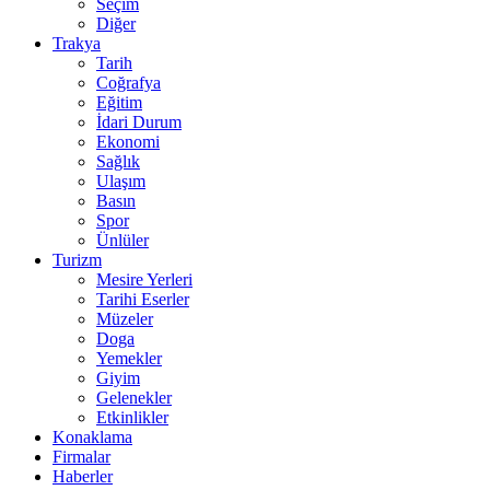
Seçim
Diğer
Trakya
Tarih
Coğrafya
Eğitim
İdari Durum
Ekonomi
Sağlık
Ulaşım
Basın
Spor
Ünlüler
Turizm
Mesire Yerleri
Tarihi Eserler
Müzeler
Doga
Yemekler
Giyim
Gelenekler
Etkinlikler
Konaklama
Firmalar
Haberler