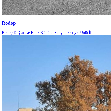
Rodop
Rodop Dağları ve Etnik Kültürel Zenginlikleriyle Ünlü İl