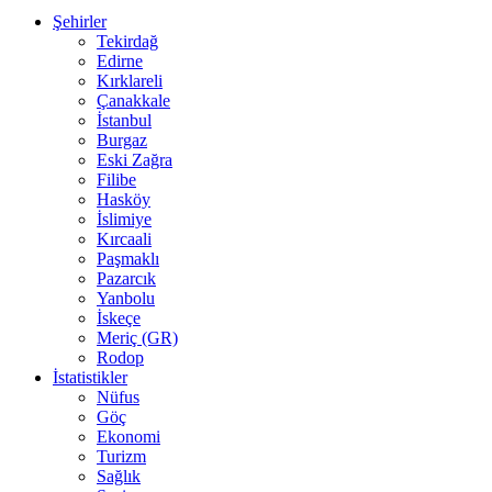
Şehirler
Tekirdağ
Edirne
Kırklareli
Çanakkale
İstanbul
Burgaz
Eski Zağra
Filibe
Hasköy
İslimiye
Kırcaali
Paşmaklı
Pazarcık
Yanbolu
İskeçe
Meriç (GR)
Rodop
İstatistikler
Nüfus
Göç
Ekonomi
Turizm
Sağlık