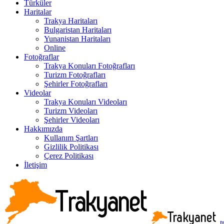
Türküler
Haritalar
Trakya Haritaları
Bulgaristan Haritaları
Yunanistan Haritaları
Online
Fotoğraflar
Trakya Konuları Fotoğrafları
Turizm Fotoğrafları
Şehirler Fotoğrafları
Videolar
Trakya Konuları Videoları
Turizm Videoları
Şehirler Videoları
Hakkımızda
Kullanım Şartları
Gizlilik Politikası
Çerez Politikası
İletişim
t