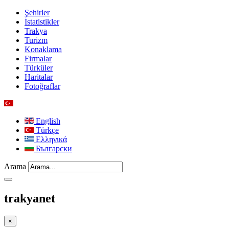
Şehirler
İstatistikler
Trakya
Turizm
Konaklama
Firmalar
Türküler
Haritalar
Fotoğraflar
English
Türkçe
Ελληνικά
Български
Arama
trakyanet
×