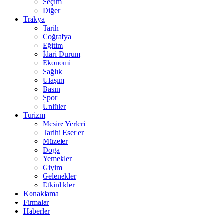
Seçim
Diğer
Trakya
Tarih
Coğrafya
Eğitim
İdari Durum
Ekonomi
Sağlık
Ulaşım
Basın
Spor
Ünlüler
Turizm
Mesire Yerleri
Tarihi Eserler
Müzeler
Doga
Yemekler
Giyim
Gelenekler
Etkinlikler
Konaklama
Firmalar
Haberler