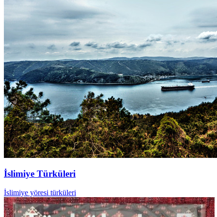
İslimiye Türküleri
İslimiye yöresi türküleri