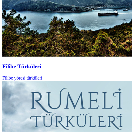
Filibe Türküleri
Filibe yöresi türküleri