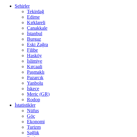
Şehirler
Tekirdağ
Edirne
Kırklareli
Çanakkale
İstanbul
Burgaz
Eski Zağra
Filibe
Hasköy
İslimiye
Kırcaali
Paşmaklı
Pazarcık
Yanbolu
İskeçe
Meriç (GR)
Rodop
İstatistikler
Nüfus
Göç
Ekonomi
Turizm
Sağlık