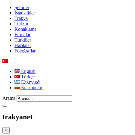
Şehirler
İstatistikler
Trakya
Turizm
Konaklama
Firmalar
Türküler
Haritalar
Fotoğraflar
English
Türkçe
Ελληνικά
Български
Arama
trakyanet
×