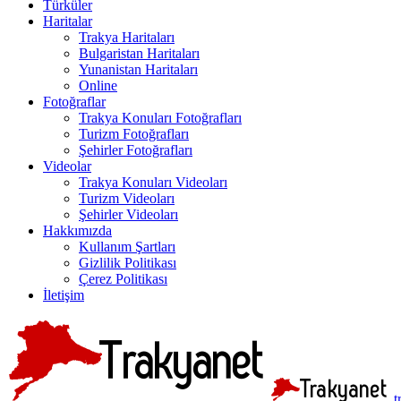
Türküler
Haritalar
Trakya Haritaları
Bulgaristan Haritaları
Yunanistan Haritaları
Online
Fotoğraflar
Trakya Konuları Fotoğrafları
Turizm Fotoğrafları
Şehirler Fotoğrafları
Videolar
Trakya Konuları Videoları
Turizm Videoları
Şehirler Videoları
Hakkımızda
Kullanım Şartları
Gizlilik Politikası
Çerez Politikası
İletişim
t