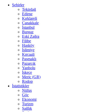
Şehirler
Tekirdağ
Edirne
Kırklareli
Çanakkale
İstanbul
Burgaz
Eski Zağra
Filibe
Hasköy
İslimiye
Kırcaali
Paşmaklı
Pazarcık
Yanbolu
İskeçe
Meriç (GR)
Rodop
İstatistikler
Nüfus
Göç
Ekonomi
Turizm
Sağlık