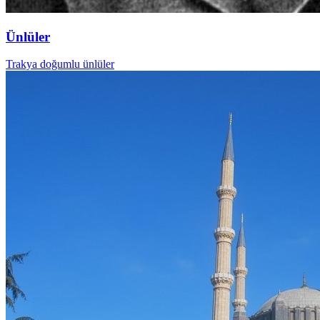
Ünlüler
Trakya doğumlu ünlüler