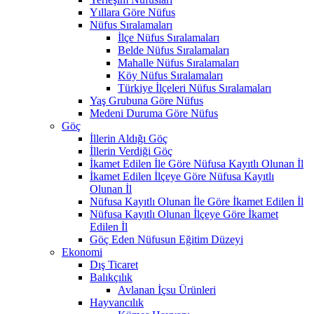
Yıllara Göre Nüfus
Nüfus Sıralamaları
İlçe Nüfus Sıralamaları
Belde Nüfus Sıralamaları
Mahalle Nüfus Sıralamaları
Köy Nüfus Sıralamaları
Türkiye İlçeleri Nüfus Sıralamaları
Yaş Grubuna Göre Nüfus
Medeni Duruma Göre Nüfus
Göç
İllerin Aldığı Göç
İllerin Verdiği Göç
İkamet Edilen İle Göre Nüfusa Kayıtlı Olunan İl
İkamet Edilen İlçeye Göre Nüfusa Kayıtlı
Olunan İl
Nüfusa Kayıtlı Olunan İle Göre İkamet Edilen İl
Nüfusa Kayıtlı Olunan İlçeye Göre İkamet
Edilen İl
Göç Eden Nüfusun Eğitim Düzeyi
Ekonomi
Dış Ticaret
Balıkçılık
Avlanan İçsu Ürünleri
Hayvancılık