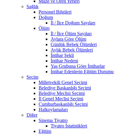
Müze ve Ören Yerleri
Sağlık
Personel Bilgileri
Doğum
İl / İlçe Doğum Sayıları
Ölüm
İl / İlçe Ölüm Sayıları
Aylara Göre Ölüm
Günlük Bebek Ölümleri
Aylık Bebek Ölümleri
İntihar Şekli
İntihar Nedeni
Yaş Grubuna Göre İntiharlar
İntihar Edenlerin Eğitim Durumu
Seçim
Milletvekili Genel Seçimi
Belediye Başkanlığı Seçimi
Belediye Meclisi Seçimi
İl Genel Meclisi Seçimi
Cumhurbaşkanlığı Seçimi
Halkoylamaları
Diğer
Sinema Tiyatro
Tiyatro İstatistikleri
Eğitim