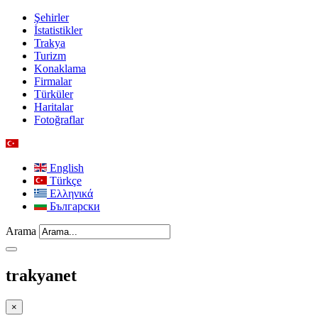
Şehirler
İstatistikler
Trakya
Turizm
Konaklama
Firmalar
Türküler
Haritalar
Fotoğraflar
English
Türkçe
Ελληνικά
Български
Arama
trakyanet
×