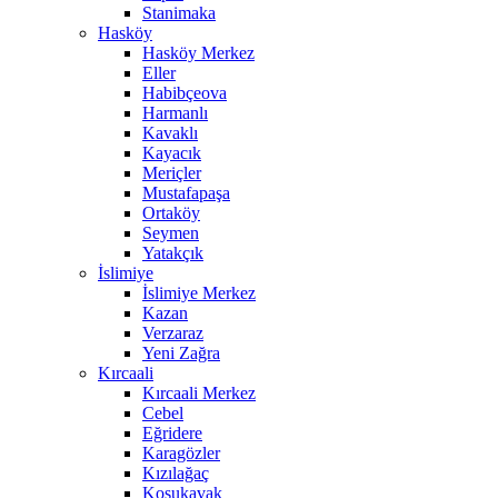
Stanimaka
Hasköy
Hasköy Merkez
Eller
Habibçeova
Harmanlı
Kavaklı
Kayacık
Meriçler
Mustafapaşa
Ortaköy
Seymen
Yatakçık
İslimiye
İslimiye Merkez
Kazan
Verzaraz
Yeni Zağra
Kırcaali
Kırcaali Merkez
Cebel
Eğridere
Karagözler
Kızılağaç
Koşukavak