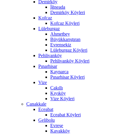
Demirköy
İğneada
Demirköy Köyleri
Kofçaz
Kofçaz Köyleri
Lüleburgaz
Ahmetbey
Büyükkarıştıran
Evrensekiz
Lüleburgaz Köyleri
Pehlivanköy
Pehlivanköy Köyleri
Pınarhisar
Kaynarca
Pınarhisar Köyleri
Vize
Çakıllı
Kıyıköy
Vize Köyleri
Çanakkale
Eceabat
Eceabat Köyleri
Gelibolu
Evreşe
Kavakköy