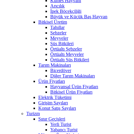
Kümes Hayvanı
Arıcılık
İpek Böcekçiliği
Büyük ve Küçük Baş Hayvan
Bitkisel Üretim
Tahıllar
Sebzeler
Meyveler
Süs Bitkileri
Örtüaltı Sebzeler
Örtüaltı Meyveler
Örtüaltı Süs Bitkileri
Tarım Makinaları
Biçerdöver
Diğer Tarım Makinaları
Ürün Fiyatları
Hayvansal Ürün Fiyatları
Bitkisel Ürün Fiyatları
Elektrik Tüketimi
Girişim Sayıları
Konut Satış Sayıları
Turizm
Sınır Geçişleri
Yerli Turist
Yabancı Turist