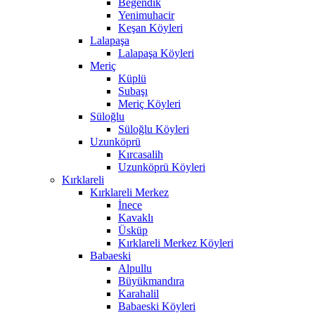
Beğendik
Yenimuhacir
Keşan Köyleri
Lalapaşa
Lalapaşa Köyleri
Meriç
Küplü
Subaşı
Meriç Köyleri
Süloğlu
Süloğlu Köyleri
Uzunköprü
Kırcasalih
Uzunköprü Köyleri
Kırklareli
Kırklareli Merkez
İnece
Kavaklı
Üsküp
Kırklareli Merkez Köyleri
Babaeski
Alpullu
Büyükmandıra
Karahalil
Babaeski Köyleri