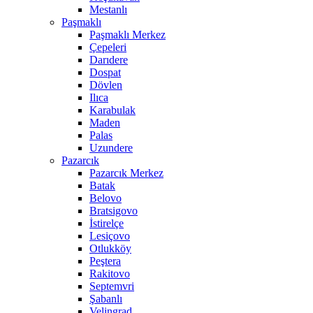
Mestanlı
Paşmaklı
Paşmaklı Merkez
Çepeleri
Darıdere
Dospat
Dövlen
Ilıca
Karabulak
Maden
Palas
Uzundere
Pazarcık
Pazarcık Merkez
Batak
Belovo
Bratsigovo
İstirelçe
Lesiçovo
Otlukköy
Peştera
Rakitovo
Septemvri
Şabanlı
Velingrad