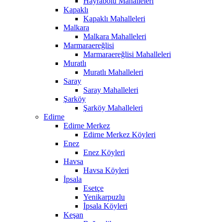
Hayrabolu Mahalleleri
Kapaklı
Kapaklı Mahalleleri
Malkara
Malkara Mahalleleri
Marmaraereğlisi
Marmaraereğlisi Mahalleleri
Muratlı
Muratlı Mahalleleri
Saray
Saray Mahalleleri
Şarköy
Şarköy Mahalleleri
Edirne
Edirne Merkez
Edirne Merkez Köyleri
Enez
Enez Köyleri
Havsa
Havsa Köyleri
İpsala
Esetçe
Yenikarpuzlu
İpsala Köyleri
Keşan