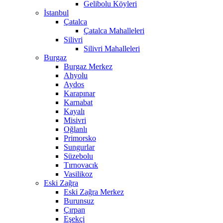
Gelibolu Köyleri
İstanbul
Çatalca
Çatalca Mahalleleri
Silivri
Silivri Mahalleleri
Burgaz
Burgaz Merkez
Ahyolu
Aydos
Karapınar
Karnabat
Kayalı
Misivri
Oğlanlı
Primorsko
Sungurlar
Süzebolu
Tırnovacık
Vasilikoz
Eski Zağra
Eski Zağra Merkez
Burunsuz
Çırpan
Eşekçi