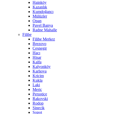
Hainköy
Kazanlık
Kumdoğancı
Mülüzler
Opan
Pavel Banya
Radne Mahalle
Filibe
Filibe Merkez
Brezovo
Çeşnegir
Hacı
Hisar
Kalfa
Kalyonköy
Karlıova
Kriçim
Kukla
Laki
Meriç
Peruştiçe
Rakovski
Rodop
Sinecik
Sopot