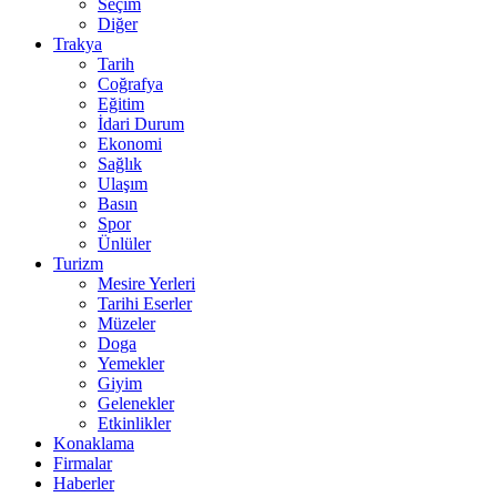
Seçim
Diğer
Trakya
Tarih
Coğrafya
Eğitim
İdari Durum
Ekonomi
Sağlık
Ulaşım
Basın
Spor
Ünlüler
Turizm
Mesire Yerleri
Tarihi Eserler
Müzeler
Doga
Yemekler
Giyim
Gelenekler
Etkinlikler
Konaklama
Firmalar
Haberler