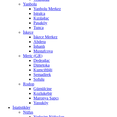
Yanbolu
Yanbolu Merkez
Istralca
Kızılağaç
Paşaköy
Tunca
İskeçe
İskeçe Merkez
Abdera
İnhanlı
Mustafçova
Meriç (GR)
Dedeağaç
Dimetoka
Kumçiftliği
Semadirek
Sofulu
Rodop
Gümülcine
Kozlukebir
Maronya Şapçı
Yassıköy
İstatistikler
Nüfus
Yerleşim Nüfusları