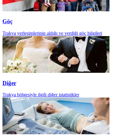
Göç
Trakya yerleşimlerinin aldığı ve verdiği göç bilgileri
Diğer
Trakya bölgesiyle ilgili diğer istatistikler