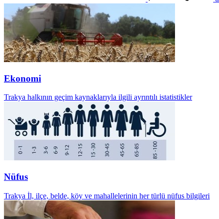
Ekonomi
Trakya halkının geçim kaynaklarıyla ilgili ayrıntılı istatistikler
Nüfus
Trakya İl, ilçe, belde, köy ve mahallelerinin her türlü nüfus bilgileri