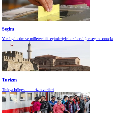
Seçim
Yerel yönetim ve milletvekili seçimleriyle beraber diğer seçim sonuçla
Turizm
Trakya bölgesinin turizm verileri