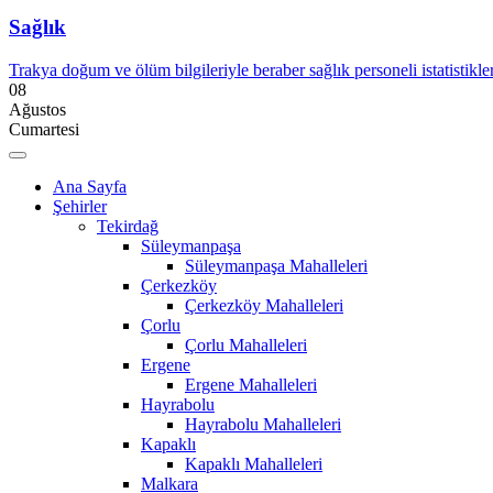
Sağlık
Trakya doğum ve ölüm bilgileriyle beraber sağlık personeli istatistikler
08
Ağustos
Cumartesi
Ana Sayfa
Şehirler
Tekirdağ
Süleymanpaşa
Süleymanpaşa Mahalleleri
Çerkezköy
Çerkezköy Mahalleleri
Çorlu
Çorlu Mahalleleri
Ergene
Ergene Mahalleleri
Hayrabolu
Hayrabolu Mahalleleri
Kapaklı
Kapaklı Mahalleleri
Malkara