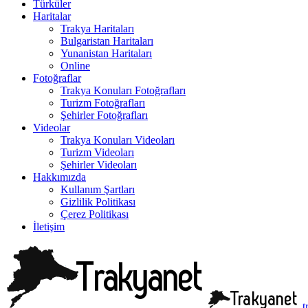
Türküler
Haritalar
Trakya Haritaları
Bulgaristan Haritaları
Yunanistan Haritaları
Online
Fotoğraflar
Trakya Konuları Fotoğrafları
Turizm Fotoğrafları
Şehirler Fotoğrafları
Videolar
Trakya Konuları Videoları
Turizm Videoları
Şehirler Videoları
Hakkımızda
Kullanım Şartları
Gizlilik Politikası
Çerez Politikası
İletişim
t