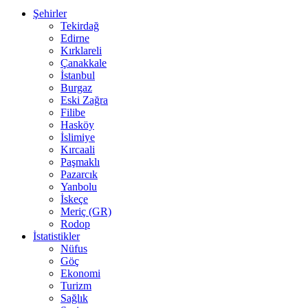
Şehirler
Tekirdağ
Edirne
Kırklareli
Çanakkale
İstanbul
Burgaz
Eski Zağra
Filibe
Hasköy
İslimiye
Kırcaali
Paşmaklı
Pazarcık
Yanbolu
İskeçe
Meriç (GR)
Rodop
İstatistikler
Nüfus
Göç
Ekonomi
Turizm
Sağlık