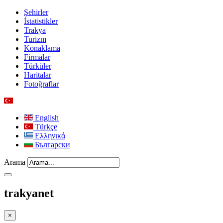
Şehirler
İstatistikler
Trakya
Turizm
Konaklama
Firmalar
Türküler
Haritalar
Fotoğraflar
English
Türkçe
Ελληνικά
Български
Arama
trakyanet
×