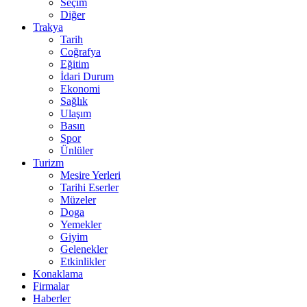
Seçim
Diğer
Trakya
Tarih
Coğrafya
Eğitim
İdari Durum
Ekonomi
Sağlık
Ulaşım
Basın
Spor
Ünlüler
Turizm
Mesire Yerleri
Tarihi Eserler
Müzeler
Doga
Yemekler
Giyim
Gelenekler
Etkinlikler
Konaklama
Firmalar
Haberler