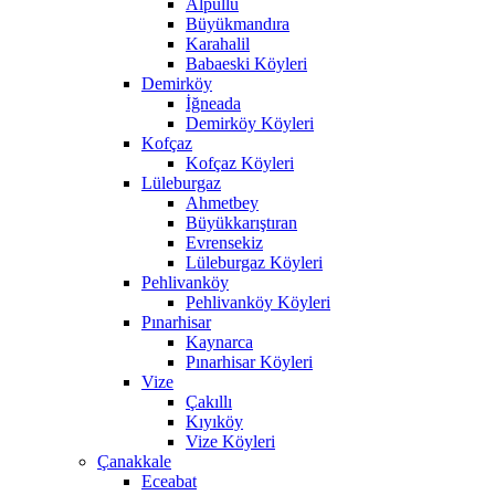
Alpullu
Büyükmandıra
Karahalil
Babaeski Köyleri
Demirköy
İğneada
Demirköy Köyleri
Kofçaz
Kofçaz Köyleri
Lüleburgaz
Ahmetbey
Büyükkarıştıran
Evrensekiz
Lüleburgaz Köyleri
Pehlivanköy
Pehlivanköy Köyleri
Pınarhisar
Kaynarca
Pınarhisar Köyleri
Vize
Çakıllı
Kıyıköy
Vize Köyleri
Çanakkale
Eceabat