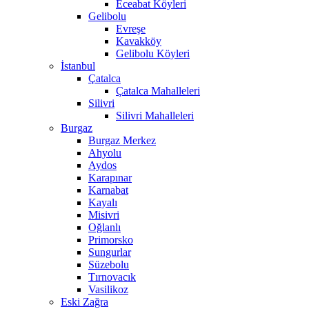
Eceabat Köyleri
Gelibolu
Evreşe
Kavakköy
Gelibolu Köyleri
İstanbul
Çatalca
Çatalca Mahalleleri
Silivri
Silivri Mahalleleri
Burgaz
Burgaz Merkez
Ahyolu
Aydos
Karapınar
Karnabat
Kayalı
Misivri
Oğlanlı
Primorsko
Sungurlar
Süzebolu
Tırnovacık
Vasilikoz
Eski Zağra