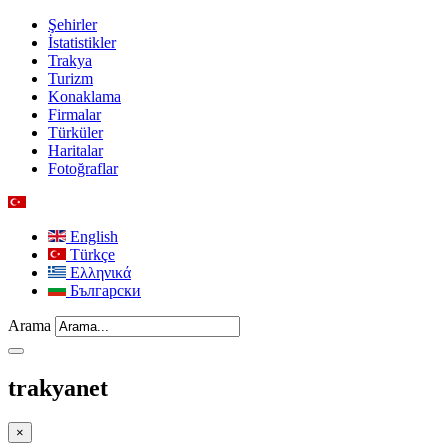
Şehirler
İstatistikler
Trakya
Turizm
Konaklama
Firmalar
Türküler
Haritalar
Fotoğraflar
English
Türkçe
Ελληνικά
Български
Arama
trakyanet
×