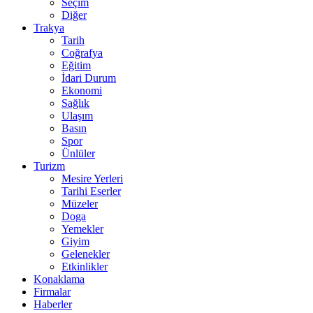
Seçim
Diğer
Trakya
Tarih
Coğrafya
Eğitim
İdari Durum
Ekonomi
Sağlık
Ulaşım
Basın
Spor
Ünlüler
Turizm
Mesire Yerleri
Tarihi Eserler
Müzeler
Doga
Yemekler
Giyim
Gelenekler
Etkinlikler
Konaklama
Firmalar
Haberler