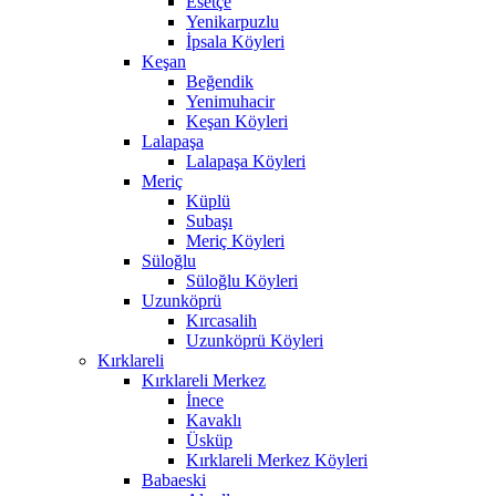
Esetçe
Yenikarpuzlu
İpsala Köyleri
Keşan
Beğendik
Yenimuhacir
Keşan Köyleri
Lalapaşa
Lalapaşa Köyleri
Meriç
Küplü
Subaşı
Meriç Köyleri
Süloğlu
Süloğlu Köyleri
Uzunköprü
Kırcasalih
Uzunköprü Köyleri
Kırklareli
Kırklareli Merkez
İnece
Kavaklı
Üsküp
Kırklareli Merkez Köyleri
Babaeski