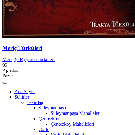
Meriç Türküleri
Meriç (GR) yöresi türküleri
09
Ağustos
Pazar
Ana Sayfa
Şehirler
Tekirdağ
Süleymanpaşa
Süleymanpaşa Mahalleleri
Çerkezköy
Çerkezköy Mahalleleri
Çorlu
Çorlu Mahalleleri