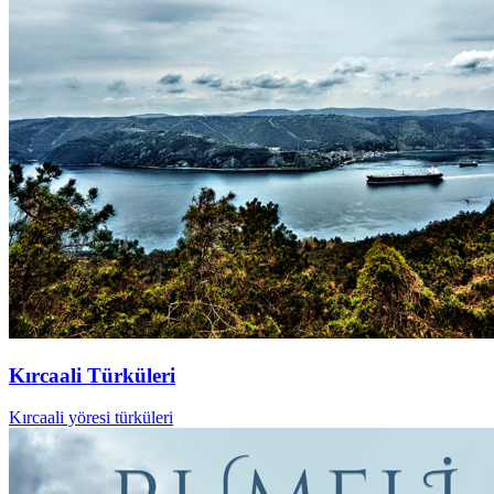
Kırcaali Türküleri
Kırcaali yöresi türküleri