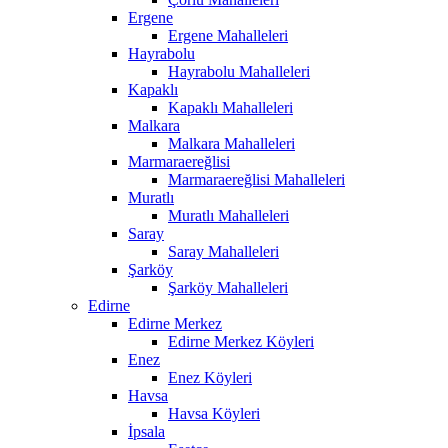
Ergene
Ergene Mahalleleri
Hayrabolu
Hayrabolu Mahalleleri
Kapaklı
Kapaklı Mahalleleri
Malkara
Malkara Mahalleleri
Marmaraereğlisi
Marmaraereğlisi Mahalleleri
Muratlı
Muratlı Mahalleleri
Saray
Saray Mahalleleri
Şarköy
Şarköy Mahalleleri
Edirne
Edirne Merkez
Edirne Merkez Köyleri
Enez
Enez Köyleri
Havsa
Havsa Köyleri
İpsala