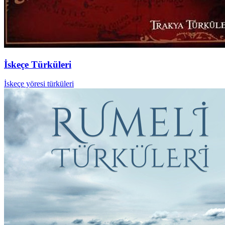
İskeçe Türküleri
İskeçe yöresi türküleri