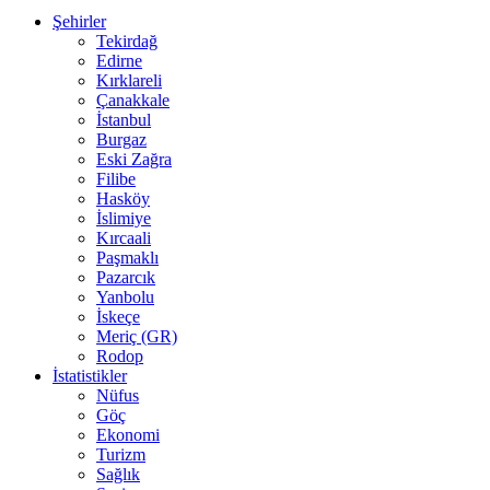
Şehirler
Tekirdağ
Edirne
Kırklareli
Çanakkale
İstanbul
Burgaz
Eski Zağra
Filibe
Hasköy
İslimiye
Kırcaali
Paşmaklı
Pazarcık
Yanbolu
İskeçe
Meriç (GR)
Rodop
İstatistikler
Nüfus
Göç
Ekonomi
Turizm
Sağlık