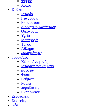
Ψήφος
Αλλος
Θράκη
Ιστορία
Γεωγραφία
Εκπαίδευση
Διοικητική Κατάσταση
Οικονομία
Υγεία
Μεταφορά
Τύπος
Αθλημα
διασημότητες
Τουρισμός
Χώροι Αναψυχής
Ιστορικά αντικείμενα
μουσεία
Φύση
Γεύματα
Ρούχα
παραδόσεις
Εκδηλώσεις
Ξενοδοχεία
Εταιρείες
Νέα