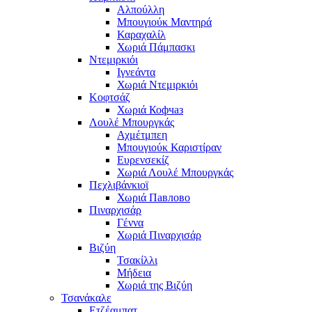
Αλπούλλη
Μπουγιούκ Μαντηρά
Καραχαλίλ
Χωριά Πάμπασκι
Ντεμιρκιόι
Ιγνεάντα
Χωριά Ντεμιρκιόι
Κοφτσάζ
Χωριά Кофчаз
Λουλέ Μπουργκάς
Αχμέτμπεη
Μπουγιούκ Καριστίραν
Ευρενσεκίζ
Χωριά Λουλέ Μπουργκάς
Πεχλιβάνκιοϊ
Χωριά Павлово
Πιναρχισάρ
Γέννα
Χωριά Πιναρχισάρ
Βιζύη
Τσακίλλι
Μήδεια
Χωριά της Βιζύη
Τσανάκαλε
Ετζέαμπατ