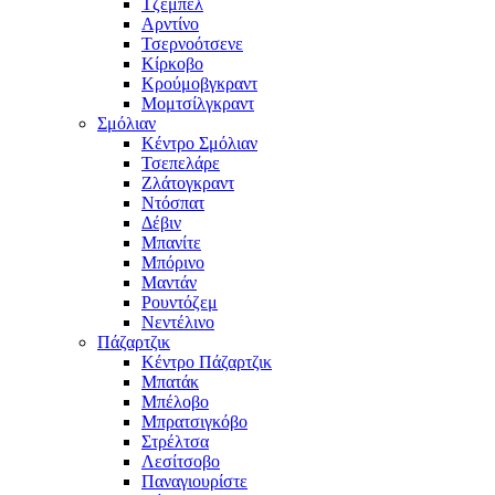
Τζέμπελ
Αρντίνο
Τσερνοότσενε
Κίρκοβο
Κρούμοβγκραντ
Μομτσίλγκραντ
Σμόλιαν
Κέντρο Σμόλιαν
Τσεπελάρε
Ζλάτογκραντ
Ντόσπατ
Δέβιν
Μπανίτε
Μπόρινο
Μαντάν
Ρουντόζεμ
Νεντέλινο
Πάζαρτζικ
Κέντρο Πάζαρτζικ
Μπατάκ
Μπέλοβο
Μπρατσιγκόβο
Στρέλτσα
Λεσίτσοβο
Παναγιουρίστε