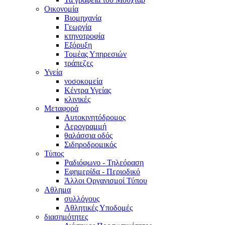
Οικονομία
Βιομηχανία
Γεωργία
κτηνοτροφία
Εξόρυξη
Τομέας Υπηρεσιών
τράπεζες
Υγεία
νοσοκομεία
Κέντρα Υγείας
κλινικές
Μεταφορά
Αυτοκινητόδρομος
Αερογραμμή
θαλάσσια οδός
Σιδηροδρομικός
Τύπος
Ραδιόφωνο - Τηλεόραση
Εφημερίδα - Περιοδικό
Άλλοι Οργανισμοί Τύπου
Αθλημα
συλλόγους
Αθλητικές Υποδομές
διασημότητες