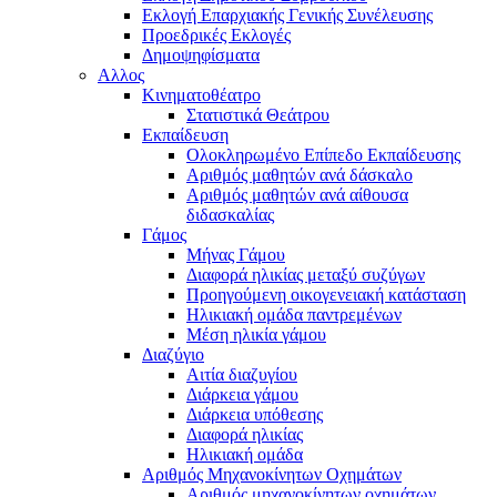
Εκλογή Επαρχιακής Γενικής Συνέλευσης
Προεδρικές Εκλογές
Δημοψηφίσματα
Αλλος
Κινηματοθέατρο
Στατιστικά Θεάτρου
Εκπαίδευση
Ολοκληρωμένο Επίπεδο Εκπαίδευσης
Αριθμός μαθητών ανά δάσκαλο
Αριθμός μαθητών ανά αίθουσα
διδασκαλίας
Γάμος
Μήνας Γάμου
Διαφορά ηλικίας μεταξύ συζύγων
Προηγούμενη οικογενειακή κατάσταση
Ηλικιακή ομάδα παντρεμένων
Μέση ηλικία γάμου
Διαζύγιο
Αιτία διαζυγίου
Διάρκεια γάμου
Διάρκεια υπόθεσης
Διαφορά ηλικίας
Ηλικιακή ομάδα
Αριθμός Μηχανοκίνητων Οχημάτων
Αριθμός μηχανοκίνητων οχημάτων