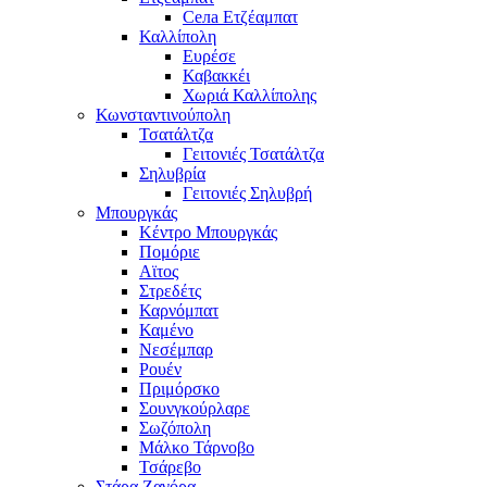
Села Ετζέαμπατ
Καλλίπολη
Ευρέσε
Καβακκέι
Χωριά Καλλίπολης
Κωνσταντινούπολη
Τσατάλτζα
Γειτονιές Τσατάλτζα
Σηλυβρία
Γειτονιές Σηλυβρή
Μπουργκάς
Κέντρο Μπουργκάς
Πομόριε
Αϊτος
Στρεδέτς
Καρνόμπατ
Καμένο
Νεσέμπαρ
Ρουέν
Πριμόρσκο
Σουνγκούρλαρε
Σωζόπολη
Μάλκο Τάρνοβο
Τσάρεβο
Στάρα Ζαγόρα