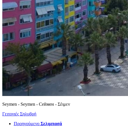
Seymen - Seymen - Сеймен - Σέιμεν
Γειτονιές Σηλυβρή
Προηγούμενο
Σελιμπασά