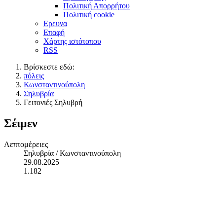
Πολιτική Απορρήτου
Πολιτική cookie
Ερευνα
Επαφή
Χάρτης ιστότοπου
RSS
Βρίσκεστε εδώ:
πόλεις
Κωνσταντινούπολη
Σηλυβρία
Γειτονιές Σηλυβρή
Σέιμεν
Λεπτομέρειες
Σηλυβρία / Κωνσταντινούπολη
29.08.2025
1.182