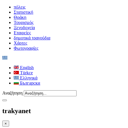
πόλεις
Στατιστική
Θράκη
Τουρισμός
Ξενοδοχεία
Εταιρείες
δημοτικά τραγούδια
Χάρτες
Φωτογραφίες
English
Türkçe
Ελληνικά
Български
Αναζήτηση
trakyanet
×