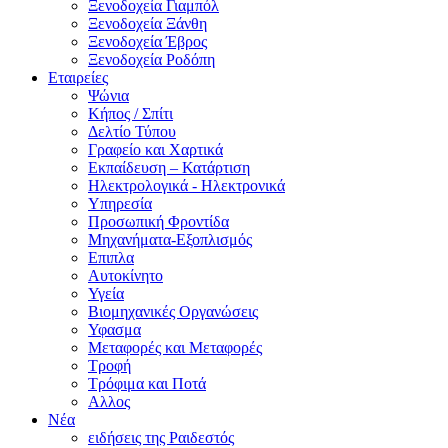
Ξενοδοχεία Γιαμπόλ
Ξενοδοχεία Ξάνθη
Ξενοδοχεία Έβρος
Ξενοδοχεία Ροδόπη
Εταιρείες
Ψώνια
Κήπος / Σπίτι
Δελτίο Τύπου
Γραφείο και Χαρτικά
Εκπαίδευση – Κατάρτιση
Ηλεκτρολογικά - Ηλεκτρονικά
Υπηρεσία
Προσωπική Φροντίδα
Μηχανήματα-Εξοπλισμός
Επιπλα
Αυτοκίνητο
Υγεία
Βιομηχανικές Οργανώσεις
Υφασμα
Μεταφορές και Μεταφορές
Τροφή
Τρόφιμα και Ποτά
Αλλος
Νέα
ειδήσεις της Ραιδεστός