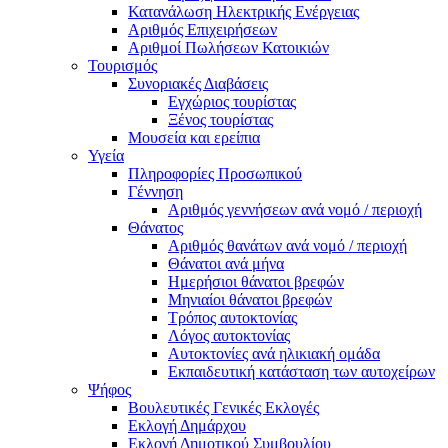
Κατανάλωση Ηλεκτρικής Ενέργειας
Αριθμός Επιχειρήσεων
Αριθμοί Πωλήσεων Κατοικιών
Τουρισμός
Συνοριακές Διαβάσεις
Εγχώριος τουρίστας
Ξένος τουρίστας
Μουσεία και ερείπια
Υγεία
Πληροφορίες Προσωπικού
Γέννηση
Αριθμός γεννήσεων ανά νομό / περιοχή
Θάνατος
Αριθμός θανάτων ανά νομό / περιοχή
Θάνατοι ανά μήνα
Ημερήσιοι θάνατοι βρεφών
Μηνιαίοι θάνατοι βρεφών
Τρόπος αυτοκτονίας
Λόγος αυτοκτονίας
Αυτοκτονίες ανά ηλικιακή ομάδα
Εκπαιδευτική κατάσταση των αυτοχείρων
Ψήφος
Βουλευτικές Γενικές Εκλογές
Εκλογή Δημάρχου
Εκλογή Δημοτικού Συμβουλίου