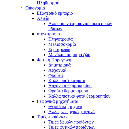
Πληθυσμού
Οικονομία
Εξωτερικό εμπόριο
Αλιεία
Αλιευόμενα προϊόντα εσωτερικών
υδάτων
κτηνοτροφία
Πτηνοτροφία
Μελισσοκομία
Σηροτροφία
Μεγάλα και μικρά ζώα
Φυτική Παραγωγή
Δημητριακά
Λαχανικά
Φρούτα
Καλλωπιστικά φυτά
Λαχανικά θερμοκηπίου
Φρούτα θερμοκηπίου
Καλλωπιστικά φυτά θερμοκηπίου
Γεωργικά μηχανήματα
Θεριστική μηχανή
Άλλες γεωργικές μηχανές
Τιμές προϊόντων
Τιμές ζωικών προϊόντων
Τιμές φυτικών προϊόντων