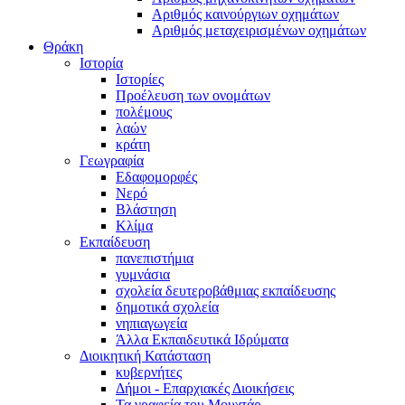
Αριθμός καινούργιων οχημάτων
Αριθμός μεταχειρισμένων οχημάτων
Θράκη
Ιστορία
Ιστορίες
Προέλευση των ονομάτων
πολέμους
λαών
κράτη
Γεωγραφία
Εδαφομορφές
Νερό
Βλάστηση
Κλίμα
Εκπαίδευση
πανεπιστήμια
γυμνάσια
σχολεία δευτεροβάθμιας εκπαίδευσης
δημοτικά σχολεία
νηπιαγωγεία
Άλλα Εκπαιδευτικά Ιδρύματα
Διοικητική Κατάσταση
κυβερνήτες
Δήμοι - Επαρχιακές Διοικήσεις
Τα γραφεία του Μουχτάρ