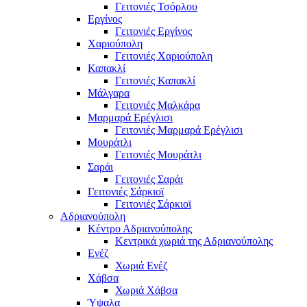
Γειτονιές Τσόρλου
Εργίνος
Γειτονιές Εργίνος
Χαριούπολη
Γειτονιές Χαριούπολη
Καπακλί
Γειτονιές Καπακλί
Μάλγαρα
Γειτονιές Μαλκάρα
Μαρμαρά Ερέγλισι
Γειτονιές Μαρμαρά Ερέγλισι
Μουράτλι
Γειτονιές Μουράτλι
Σαράι
Γειτονιές Σαράι
Γειτονιές Σάρκιοϊ
Γειτονιές Σάρκιοϊ
Αδριανούπολη
Κέντρο Αδριανούπολης
Κεντρικά χωριά της Αδριανούπολης
Ενέζ
Χωριά Ενέζ
Χάβσα
Χωριά Χάβσα
Ύψαλα