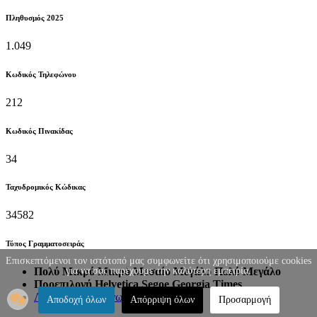
Πληθυσμός 2025
1.049
Κωδικός Τηλεφώνου
212
Κωδικός Πινακίδας
34
Ταχυδρομικός Κώδικας
34582
Τύπος Γραμματοσειράς
Επισκεπτόμενοι τον ιστότοπό μας συμφωνείτε ότι χρησιμοποιούμε cookies
για να σας παρέχουμε την καλύτερη εμπειρία.
Πολύ Μικρό
Μικρό
Μεσαίο
Μεγάλο
Πολύ Μεγάλο
Προεπιλογή
Helvetica
Segoe
Georgia
Times
Λειτουργία Ανάγνωσης
Αποδοχή όλων
Απόρριψη όλων
Προσαρμογή