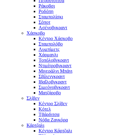
Περούτσιτσα
Ράκοβσι
Ροδόπη
Σταμπολίσκι
Σόποτ
Ασένοβγκραντ
Χάσκοβο
Κέντρο Χάσκοβο
Σταμπολόβο
Λυμπίμετς
Χάρμανλι
Τοπόλοβγκραντ
Ντιμίτροβγκραντ
Μινεράλνι Μπάνι
Σβίλενγκραντ
Ιβαΐλοβγκραντ
Σιμεόνοβγκραντ
Ματζάροβο
Σλίβεν
Κέντρο Σλίβεν
Κότελ
Τβάρδιτσα
Νόβα Ζαγκόρα
Κάρτζαλι
Κέντρο Κάρτζαλι