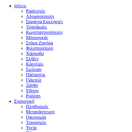
πόλεις
Ραιδεστός
Αδριανούπολη
Σαράντα Εκκλησιές
Τσανάκαλε
Κωνσταντινούπολη
Μπουργκάς
Στάρα Ζαγόρα
Φιλιππούπολη
Χάσκοβο
Σλίβεν
Κάρτζαλι
Σμόλιαν
Πάζαρτζικ
Γιάμπολ
Ξάνθη
Έβρου
Ροδόπη
Στατιστική
Πληθυσμός
Μετανάστευση
Οικονομία
Τουρισμός
Υγεία