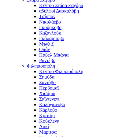
Κέντρο Στάρα Ζαγόρα
αδελφοί Δασκαλόβη
Τσίρπαν
Νικολάεβο
Γκούρκοβο
Καζανλούκ
Γκάλαμποβο
Μъγλιζ
Οπάν
Πάβελ Μπάνια
Ραντέβο
Φιλιππούπολη
Κέντρο Φιλιππούπολη
Σημύδα
Σαντόβο
Πέρβομαϊ
Χισάρια
Σαϊντενένι
Καλόγιανοβο
Κάρλοβο
Κρίτσιμ
Κούκλενα
Λακί
Μαρίτσα