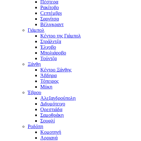
Πέστερα
Ρακίτοβο
Сεπτέμβρι
Σαρνίτσα
Βέλιγκραντ
Γιάμπολ
Κέντρο της Γιάμπολ
Στράλντζα
Έλχοβο
Μπολιάροβο
Τούντζα
Ξάνθη
Κέντρο Ξάνθης
Άβδηρα
Τόπειρος
Μύκη
Έβρου
Αλεξανδρούπολη
Διδυμότειχο
Ορεστιάδα
Σαμοθράκη
Σουφλί
Ροδόπη
Κομοτηνή
Αρριανά