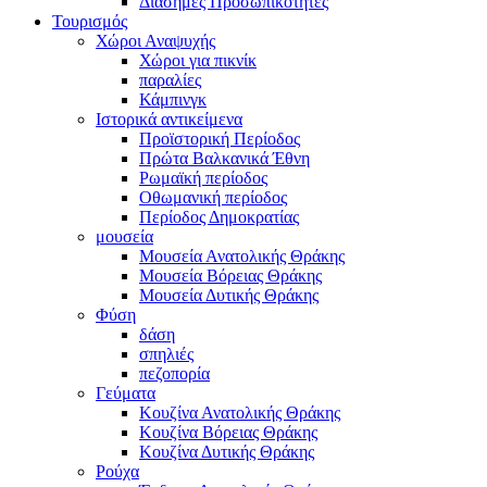
Διάσημες Προσωπικότητες
Τουρισμός
Χώροι Αναψυχής
Χώροι για πικνίκ
παραλίες
Κάμπινγκ
Ιστορικά αντικείμενα
Προϊστορική Περίοδος
Πρώτα Βαλκανικά Έθνη
Ρωμαϊκή περίοδος
Οθωμανική περίοδος
Περίοδος Δημοκρατίας
μουσεία
Μουσεία Ανατολικής Θράκης
Μουσεία Βόρειας Θράκης
Μουσεία Δυτικής Θράκης
Φύση
δάση
σπηλιές
πεζοπορία
Γεύματα
Κουζίνα Ανατολικής Θράκης
Κουζίνα Βόρειας Θράκης
Κουζίνα Δυτικής Θράκης
Ρούχα