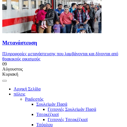
Μετανάστευση
Πληροφορίες μετανάστευσης που λαμβάνονται και δίνονται από
θρακικούς οικισμούς
09
Αύγουστος
Κυριακή
Αρχική Σελίδα
πόλεις
Ραιδεστός
Σουλεϊμάν Πασά
Γειτονιές Σουλεϊμάν Πασά
Τσερκέζκιοϊ
Γειτονιές Τσερκέζκιοϊ
Τσόρλου