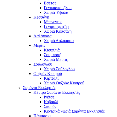
Εσέτσε
Γενικάρπουζλου
Χωριά Ύψαλα
Κεσσάνη
Μπεγεντίκ
Γενιμουχατζήρ
Χωριά Κεσσάνη
Λαλάπασα
Χωριά Λαλάπασα
Μερίτς
Κιουπλιά
Σουμπασή
Χωριά Μερίτς
Σούλογλου
Χωριά Σούλογλου
Ουζούν Κιοπρού
Κιρτζαλί
Χωριά Ουζούν Κιοπρού
Σαράντα Εκκλησιές
Κέντρο Σαράντα Εκκλησιές
Ινέτσε
Καβακλί
Σκοπός
Κεντρικά χωριά Σαράντα Εκκλησιές
Πάμπασκι