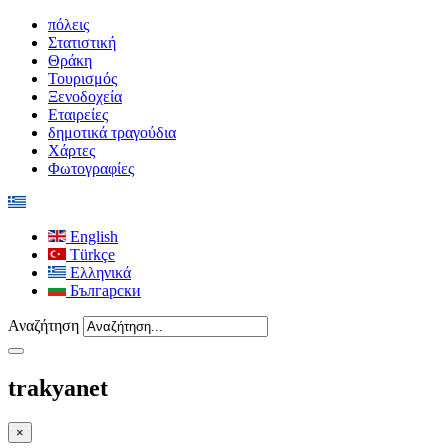
πόλεις
Στατιστική
Θράκη
Τουρισμός
Ξενοδοχεία
Εταιρείες
δημοτικά τραγούδια
Χάρτες
Φωτογραφίες
English
Türkçe
Ελληνικά
Български
Αναζήτηση
trakyanet
×