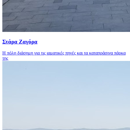
Στάρα Ζαγόρα
Η πόλη διάσημη για τις ιαματικές πηγές και τα καταπράσινα πάρκα
της