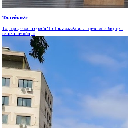
Τσανάκαλε
Το μέρος όπου η φράση 'Το Τσανάκκαλε δεν περνιέται' διδάχτηκε
σε όλο τον κόσμο