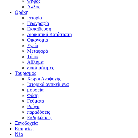
Ψήφος
Αλλος
Θράκη
Ιστορία
Γεωγραφία
Εκπαίδευση
Διοικητική Κατάσταση
Οικονομία
Υγεία
Μεταφορά
Τύπος
Αθλημα
διασημότητες
Τουρισμός
Χώροι Αναψυχής
Ιστορικά αντικείμενα
μουσεία
Φύση
Γεύματα
Ρούχα
παραδόσεις
Εκδηλώσεις
Ξενοδοχεία
Εταιρείες
Νέα