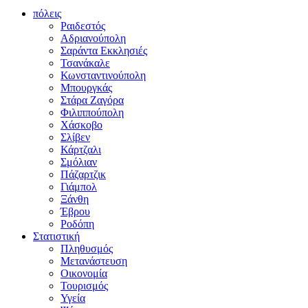
πόλεις
Ραιδεστός
Αδριανούπολη
Σαράντα Εκκλησιές
Τσανάκαλε
Κωνσταντινούπολη
Μπουργκάς
Στάρα Ζαγόρα
Φιλιππούπολη
Χάσκοβο
Σλίβεν
Κάρτζαλι
Σμόλιαν
Πάζαρτζικ
Γιάμπολ
Ξάνθη
Έβρου
Ροδόπη
Στατιστική
Πληθυσμός
Μετανάστευση
Οικονομία
Τουρισμός
Υγεία