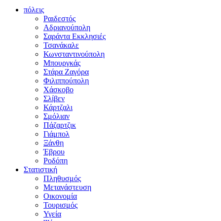
πόλεις
Ραιδεστός
Αδριανούπολη
Σαράντα Εκκλησιές
Τσανάκαλε
Κωνσταντινούπολη
Μπουργκάς
Στάρα Ζαγόρα
Φιλιππούπολη
Χάσκοβο
Σλίβεν
Κάρτζαλι
Σμόλιαν
Πάζαρτζικ
Γιάμπολ
Ξάνθη
Έβρου
Ροδόπη
Στατιστική
Πληθυσμός
Μετανάστευση
Οικονομία
Τουρισμός
Υγεία