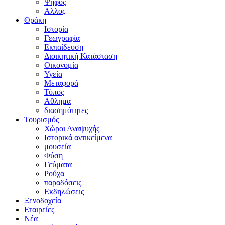
Ψήφος
Αλλος
Θράκη
Ιστορία
Γεωγραφία
Εκπαίδευση
Διοικητική Κατάσταση
Οικονομία
Υγεία
Μεταφορά
Τύπος
Αθλημα
διασημότητες
Τουρισμός
Χώροι Αναψυχής
Ιστορικά αντικείμενα
μουσεία
Φύση
Γεύματα
Ρούχα
παραδόσεις
Εκδηλώσεις
Ξενοδοχεία
Εταιρείες
Νέα