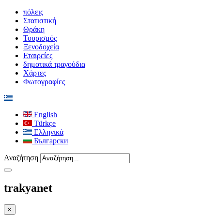
πόλεις
Στατιστική
Θράκη
Τουρισμός
Ξενοδοχεία
Εταιρείες
δημοτικά τραγούδια
Χάρτες
Φωτογραφίες
English
Türkçe
Ελληνικά
Български
Αναζήτηση
trakyanet
×