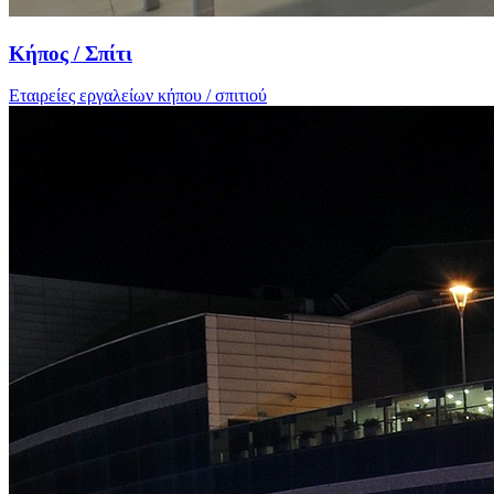
Κήπος / Σπίτι
Εταιρείες εργαλείων κήπου / σπιτιού