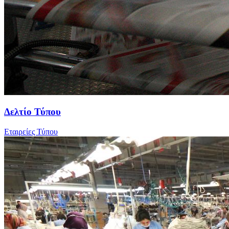
Δελτίο Τύπου
Εταιρείες Τύπου