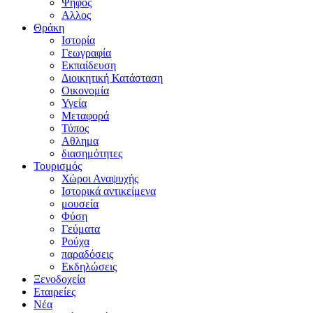
Ψήφος
Αλλος
Θράκη
Ιστορία
Γεωγραφία
Εκπαίδευση
Διοικητική Κατάσταση
Οικονομία
Υγεία
Μεταφορά
Τύπος
Αθλημα
διασημότητες
Τουρισμός
Χώροι Αναψυχής
Ιστορικά αντικείμενα
μουσεία
Φύση
Γεύματα
Ρούχα
παραδόσεις
Εκδηλώσεις
Ξενοδοχεία
Εταιρείες
Νέα