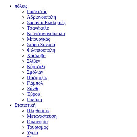
πόλεις
Ραιδεστός
Αδριανούπολη
Σαράντα Εκκλησιές
Τσανάκαλε
Κωνσταντινούπολη
Μπουργκάς
Στάρα Ζαγόρα
Φιλιππούπολη
Χάσκοβο
Σλίβεν
Κάρτζαλι
Σμόλιαν
Πάζαρτζικ
Γιάμπολ
Ξάνθη
Έβρου
Ροδόπη
Στατιστική
Πληθυσμός
Μετανάστευση
Οικονομία
Τουρισμός
Υγεία