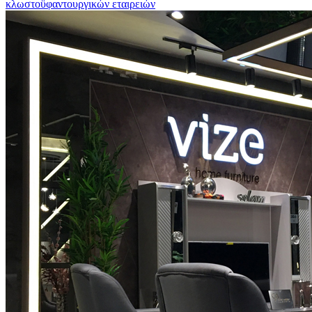
κλωστοϋφαντουργικών εταιρειών