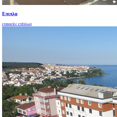
Επιπλα
εταιρείες επίπλων