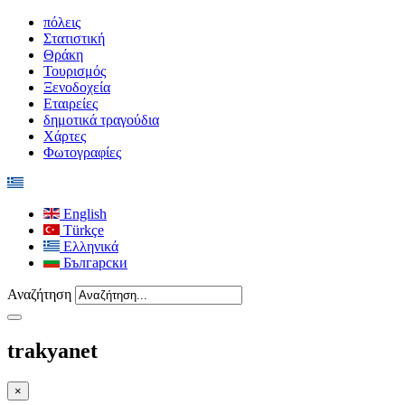
πόλεις
Στατιστική
Θράκη
Τουρισμός
Ξενοδοχεία
Εταιρείες
δημοτικά τραγούδια
Χάρτες
Φωτογραφίες
English
Türkçe
Ελληνικά
Български
Αναζήτηση
trakyanet
×