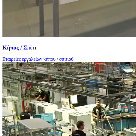
Κήπος / Σπίτι
Εταιρείες εργαλείων κήπου / σπιτιού