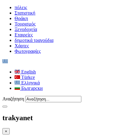
πόλεις
Στατιστική
Θράκη
Τουρισμός
Ξενοδοχεία
Εταιρείες
δημοτικά τραγούδια
Χάρτες
Φωτογραφίες
English
Türkçe
Ελληνικά
Български
Αναζήτηση
trakyanet
×