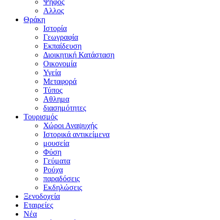
Ψήφος
Αλλος
Θράκη
Ιστορία
Γεωγραφία
Εκπαίδευση
Διοικητική Κατάσταση
Οικονομία
Υγεία
Μεταφορά
Τύπος
Αθλημα
διασημότητες
Τουρισμός
Χώροι Αναψυχής
Ιστορικά αντικείμενα
μουσεία
Φύση
Γεύματα
Ρούχα
παραδόσεις
Εκδηλώσεις
Ξενοδοχεία
Εταιρείες
Νέα