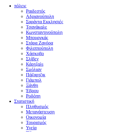
πόλεις
Ραιδεστός
Αδριανούπολη
Σαράντα Εκκλησιές
Τσανάκαλε
Κωνσταντινούπολη
Μπουργκάς
Στάρα Ζαγόρα
Φιλιππούπολη
Χάσκοβο
Σλίβεν
Κάρτζαλι
Σμόλιαν
Πάζαρτζικ
Γιάμπολ
Ξάνθη
Έβρου
Ροδόπη
Στατιστική
Πληθυσμός
Μετανάστευση
Οικονομία
Τουρισμός
Υγεία