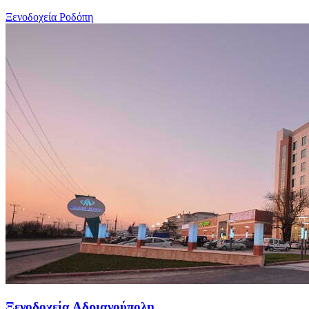
Ξενοδοχεία Ροδόπη
Ξενοδοχεία Αδριανούπολη