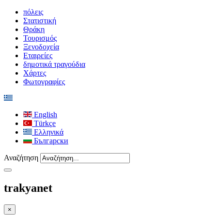
πόλεις
Στατιστική
Θράκη
Τουρισμός
Ξενοδοχεία
Εταιρείες
δημοτικά τραγούδια
Χάρτες
Φωτογραφίες
English
Türkçe
Ελληνικά
Български
Αναζήτηση
trakyanet
×