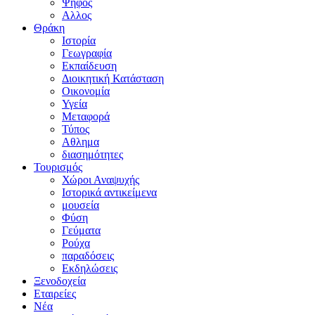
Ψήφος
Αλλος
Θράκη
Ιστορία
Γεωγραφία
Εκπαίδευση
Διοικητική Κατάσταση
Οικονομία
Υγεία
Μεταφορά
Τύπος
Αθλημα
διασημότητες
Τουρισμός
Χώροι Αναψυχής
Ιστορικά αντικείμενα
μουσεία
Φύση
Γεύματα
Ρούχα
παραδόσεις
Εκδηλώσεις
Ξενοδοχεία
Εταιρείες
Νέα