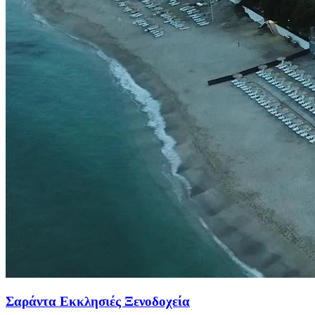
Σαράντα Εκκλησιές Ξενοδοχεία