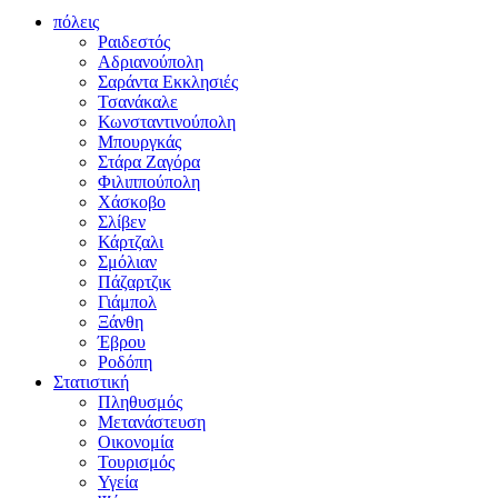
πόλεις
Ραιδεστός
Αδριανούπολη
Σαράντα Εκκλησιές
Τσανάκαλε
Κωνσταντινούπολη
Μπουργκάς
Στάρα Ζαγόρα
Φιλιππούπολη
Χάσκοβο
Σλίβεν
Κάρτζαλι
Σμόλιαν
Πάζαρτζικ
Γιάμπολ
Ξάνθη
Έβρου
Ροδόπη
Στατιστική
Πληθυσμός
Μετανάστευση
Οικονομία
Τουρισμός
Υγεία