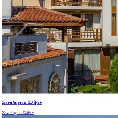
Ξενοδοχεία Σλίβεν
Ξενοδοχεία Σλίβεν