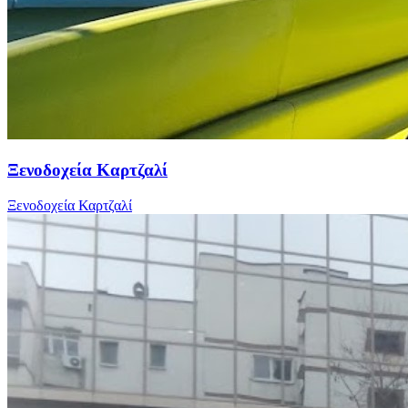
Ξενοδοχεία Καρτζαλί
Ξενοδοχεία Καρτζαλί