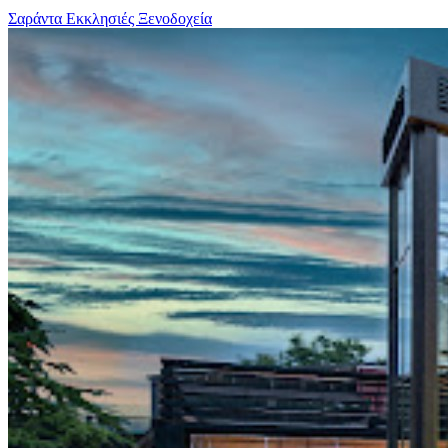
Σαράντα Εκκλησιές Ξενοδοχεία