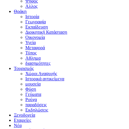
Ψήφος
Αλλος
Θράκη
Ιστορία
Γεωγραφία
Εκπαίδευση
Διοικητική Κατάσταση
Οικονομία
Υγεία
Μεταφορά
Τύπος
Αθλημα
διασημότητες
Τουρισμός
Χώροι Αναψυχής
Ιστορικά αντικείμενα
μουσεία
Φύση
Γεύματα
Ρούχα
παραδόσεις
Εκδηλώσεις
Ξενοδοχεία
Εταιρείες
Νέα