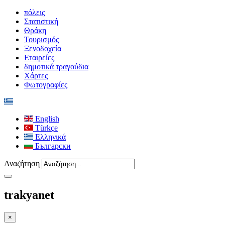
πόλεις
Στατιστική
Θράκη
Τουρισμός
Ξενοδοχεία
Εταιρείες
δημοτικά τραγούδια
Χάρτες
Φωτογραφίες
English
Türkçe
Ελληνικά
Български
Αναζήτηση
trakyanet
×