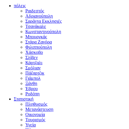
πόλεις
Ραιδεστός
Αδριανούπολη
Σαράντα Εκκλησιές
Τσανάκαλε
Κωνσταντινούπολη
Μπουργκάς
Στάρα Ζαγόρα
Φιλιππούπολη
Χάσκοβο
Σλίβεν
Κάρτζαλι
Σμόλιαν
Πάζαρτζικ
Γιάμπολ
Ξάνθη
Έβρου
Ροδόπη
Στατιστική
Πληθυσμός
Μετανάστευση
Οικονομία
Τουρισμός
Υγεία