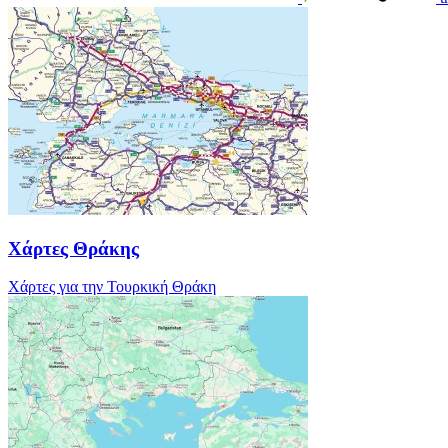
Χάρτες Θράκης
Χάρτες για την Τουρκική Θράκη