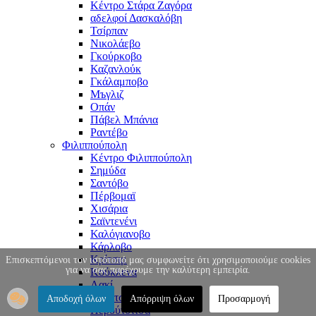
Κέντρο Στάρα Ζαγόρα
αδελφοί Δασκαλόβη
Τσίρπαν
Νικολάεβο
Γκούρκοβο
Καζανλούκ
Γκάλαμποβο
Μъγλιζ
Οπάν
Πάβελ Μπάνια
Ραντέβο
Φιλιππούπολη
Κέντρο Φιλιππούπολη
Σημύδα
Σαντόβο
Πέρβομαϊ
Χισάρια
Σαϊντενένι
Καλόγιανοβο
Κάρλοβο
Κρίτσιμ
Επισκεπτόμενοι τον ιστότοπό μας συμφωνείτε ότι χρησιμοποιούμε cookies
για να σας παρέχουμε την καλύτερη εμπειρία.
Κούκλενα
Λακί
Μαρίτσα
Αποδοχή όλων
Απόρριψη όλων
Προσαρμογή
Περούτσιτσα