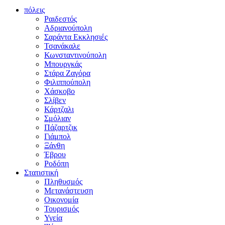
πόλεις
Ραιδεστός
Αδριανούπολη
Σαράντα Εκκλησιές
Τσανάκαλε
Κωνσταντινούπολη
Μπουργκάς
Στάρα Ζαγόρα
Φιλιππούπολη
Χάσκοβο
Σλίβεν
Κάρτζαλι
Σμόλιαν
Πάζαρτζικ
Γιάμπολ
Ξάνθη
Έβρου
Ροδόπη
Στατιστική
Πληθυσμός
Μετανάστευση
Οικονομία
Τουρισμός
Υγεία