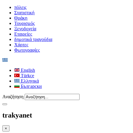
πόλεις
Στατιστική
Θράκη
Τουρισμός
Ξενοδοχεία
Εταιρείες
δημοτικά τραγούδια
Χάρτες
Φωτογραφίες
English
Türkçe
Ελληνικά
Български
Αναζήτηση
trakyanet
×