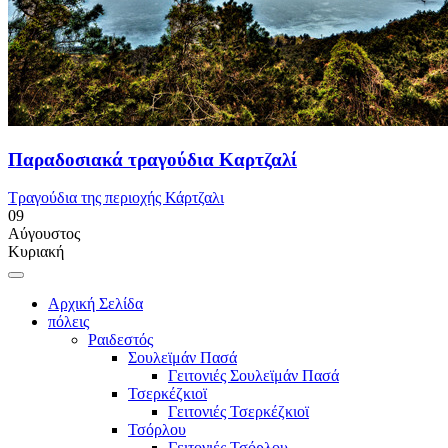
Παραδοσιακά τραγούδια Καρτζαλί
Τραγούδια της περιοχής Κάρτζαλι
09
Αύγουστος
Κυριακή
Αρχική Σελίδα
πόλεις
Ραιδεστός
Σουλεϊμάν Πασά
Γειτονιές Σουλεϊμάν Πασά
Τσερκέζκιοϊ
Γειτονιές Τσερκέζκιοϊ
Τσόρλου
Γειτονιές Τσόρλου