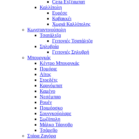
Села Ετζέαμπατ
Καλλίπολη
Ευρέσε
Καβακκέι
Χωριά Καλλίπολης
Κωνσταντινούπολη
Τσατάλτζα
Γειτονιές Τσατάλτζα
Σηλυβρία
Γειτονιές Σηλυβρή
Μπουργκάς
Κέντρο Μπουργκάς
Πομόριε
Αϊτος
Στρεδέτς
Καρνόμπατ
Καμένο
Νεσέμπαρ
Ρουέν
Πριμόρσκο
Σουνγκούρλαρε
Σωζόπολη
Μάλκο Τάρνοβο
Τσάρεβο
Στάρα Ζαγόρα