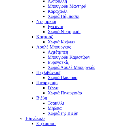
Αλπούλλη
Μπουγιούκ Μαντηρά
Καραχαλίλ
Χωριά Πάμπασκι
Ντεμιρκιόι
Ιγνεάντα
Χωριά Ντεμιρκιόι
Κοφτσάζ
Χωριά Кофчаз
Λουλέ Μπουργκάς
Αχμέτμπεη
Μπουγιούκ Καριστίραν
Ευρενσεκίζ
Χωριά Λουλέ Μπουργκάς
Πεχλιβάνκιοϊ
Χωριά Павлово
Πιναρχισάρ
Γέννα
Χωριά Πιναρχισάρ
Βιζύη
Τσακίλλι
Μήδεια
Χωριά της Βιζύη
Τσανάκαλε
Ετζέαμπατ