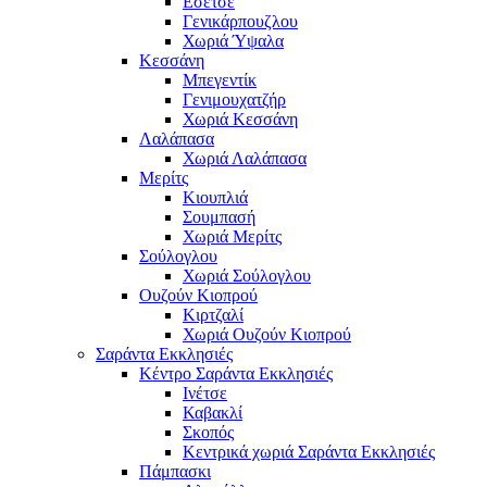
Εσέτσε
Γενικάρπουζλου
Χωριά Ύψαλα
Κεσσάνη
Μπεγεντίκ
Γενιμουχατζήρ
Χωριά Κεσσάνη
Λαλάπασα
Χωριά Λαλάπασα
Μερίτς
Κιουπλιά
Σουμπασή
Χωριά Μερίτς
Σούλογλου
Χωριά Σούλογλου
Ουζούν Κιοπρού
Κιρτζαλί
Χωριά Ουζούν Κιοπρού
Σαράντα Εκκλησιές
Κέντρο Σαράντα Εκκλησιές
Ινέτσε
Καβακλί
Σκοπός
Κεντρικά χωριά Σαράντα Εκκλησιές
Πάμπασκι