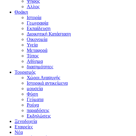
Ψήφος
Αλλος
Θράκη
Ιστορία
Γεωγραφία
Εκπαίδευση
Διοικητική Κατάσταση
Οικονομία
Υγεία
Μεταφορά
Τύπος
Αθλημα
διασημότητες
Τουρισμός
Χώροι Αναψυχής
Ιστορικά αντικείμενα
μουσεία
Φύση
Γεύματα
Ρούχα
παραδόσεις
Εκδηλώσεις
Ξενοδοχεία
Εταιρείες
Νέα