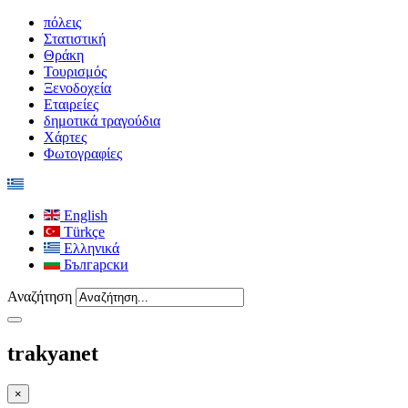
πόλεις
Στατιστική
Θράκη
Τουρισμός
Ξενοδοχεία
Εταιρείες
δημοτικά τραγούδια
Χάρτες
Φωτογραφίες
English
Türkçe
Ελληνικά
Български
Αναζήτηση
trakyanet
×