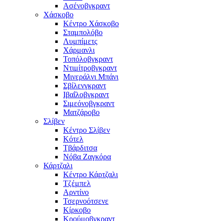
Ασένοβγκραντ
Χάσκοβο
Κέντρο Χάσκοβο
Σταμπολόβο
Λυμπίμετς
Χάρμανλι
Τοπόλοβγκραντ
Ντιμίτροβγκραντ
Μινεράλνι Μπάνι
Σβίλενγκραντ
Ιβαΐλοβγκραντ
Σιμεόνοβγκραντ
Ματζάροβο
Σλίβεν
Κέντρο Σλίβεν
Κότελ
Τβάρδιτσα
Νόβα Ζαγκόρα
Κάρτζαλι
Κέντρο Κάρτζαλι
Τζέμπελ
Αρντίνο
Τσερνοότσενε
Κίρκοβο
Κρούμοβγκραντ