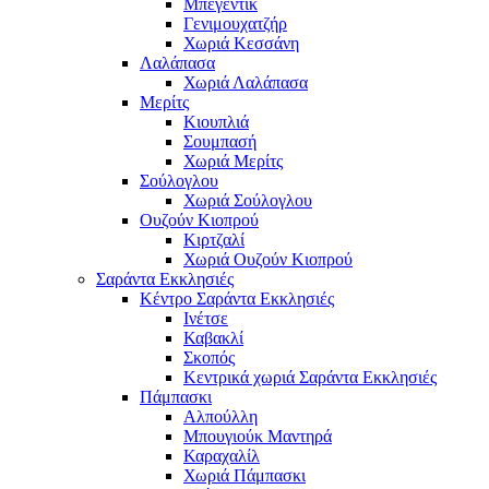
Μπεγεντίκ
Γενιμουχατζήρ
Χωριά Κεσσάνη
Λαλάπασα
Χωριά Λαλάπασα
Μερίτς
Κιουπλιά
Σουμπασή
Χωριά Μερίτς
Σούλογλου
Χωριά Σούλογλου
Ουζούν Κιοπρού
Κιρτζαλί
Χωριά Ουζούν Κιοπρού
Σαράντα Εκκλησιές
Κέντρο Σαράντα Εκκλησιές
Ινέτσε
Καβακλί
Σκοπός
Κεντρικά χωριά Σαράντα Εκκλησιές
Πάμπασκι
Αλπούλλη
Μπουγιούκ Μαντηρά
Καραχαλίλ
Χωριά Πάμπασκι