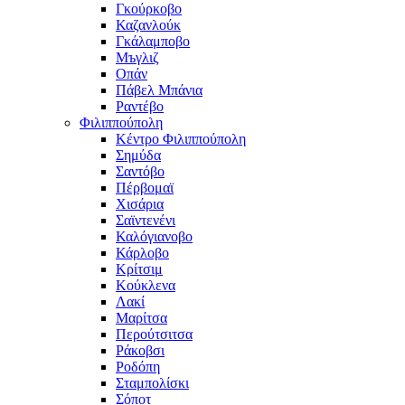
Γκούρκοβο
Καζανλούκ
Γκάλαμποβο
Μъγλιζ
Οπάν
Πάβελ Μπάνια
Ραντέβο
Φιλιππούπολη
Κέντρο Φιλιππούπολη
Σημύδα
Σαντόβο
Πέρβομαϊ
Χισάρια
Σαϊντενένι
Καλόγιανοβο
Κάρλοβο
Κρίτσιμ
Κούκλενα
Λακί
Μαρίτσα
Περούτσιτσα
Ράκοβσι
Ροδόπη
Σταμπολίσκι
Σόποτ