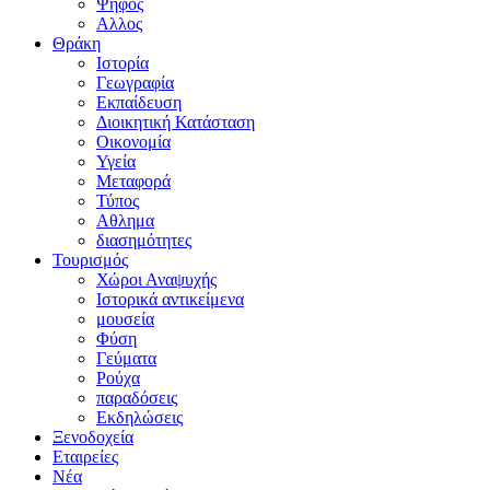
Ψήφος
Αλλος
Θράκη
Ιστορία
Γεωγραφία
Εκπαίδευση
Διοικητική Κατάσταση
Οικονομία
Υγεία
Μεταφορά
Τύπος
Αθλημα
διασημότητες
Τουρισμός
Χώροι Αναψυχής
Ιστορικά αντικείμενα
μουσεία
Φύση
Γεύματα
Ρούχα
παραδόσεις
Εκδηλώσεις
Ξενοδοχεία
Εταιρείες
Νέα