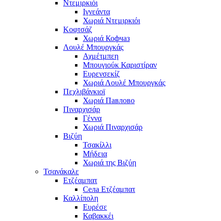
Ντεμιρκιόι
Ιγνεάντα
Χωριά Ντεμιρκιόι
Κοφτσάζ
Χωριά Кофчаз
Λουλέ Μπουργκάς
Αχμέτμπεη
Μπουγιούκ Καριστίραν
Ευρενσεκίζ
Χωριά Λουλέ Μπουργκάς
Πεχλιβάνκιοϊ
Χωριά Павлово
Πιναρχισάρ
Γέννα
Χωριά Πιναρχισάρ
Βιζύη
Τσακίλλι
Μήδεια
Χωριά της Βιζύη
Τσανάκαλε
Ετζέαμπατ
Села Ετζέαμπατ
Καλλίπολη
Ευρέσε
Καβακκέι