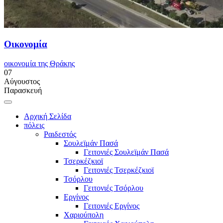
Οικονομία
οικονομία της Θράκης
07
Αύγουστος
Παρασκευή
Αρχική Σελίδα
πόλεις
Ραιδεστός
Σουλεϊμάν Πασά
Γειτονιές Σουλεϊμάν Πασά
Τσερκέζκιοϊ
Γειτονιές Τσερκέζκιοϊ
Τσόρλου
Γειτονιές Τσόρλου
Εργίνος
Γειτονιές Εργίνος
Χαριούπολη