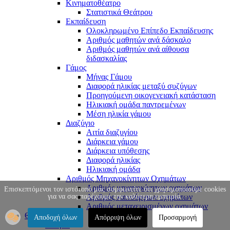
Κινηματοθέατρο
Στατιστικά Θεάτρου
Εκπαίδευση
Ολοκληρωμένο Επίπεδο Εκπαίδευσης
Αριθμός μαθητών ανά δάσκαλο
Αριθμός μαθητών ανά αίθουσα
διδασκαλίας
Γάμος
Μήνας Γάμου
Διαφορά ηλικίας μεταξύ συζύγων
Προηγούμενη οικογενειακή κατάσταση
Ηλικιακή ομάδα παντρεμένων
Μέση ηλικία γάμου
Διαζύγιο
Αιτία διαζυγίου
Διάρκεια γάμου
Διάρκεια υπόθεσης
Διαφορά ηλικίας
Ηλικιακή ομάδα
Αριθμός Μηχανοκίνητων Οχημάτων
Αριθμός μηχανοκίνητων οχημάτων
Επισκεπτόμενοι τον ιστότοπό μας συμφωνείτε ότι χρησιμοποιούμε cookies
για να σας παρέχουμε την καλύτερη εμπειρία.
Αριθμός καινούργιων οχημάτων
Αριθμός μεταχειρισμένων οχημάτων
Θράκη
Αποδοχή όλων
Απόρριψη όλων
Προσαρμογή
Ιστορία