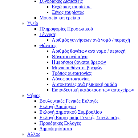
Συνοριακές Διαβάσεις
Εγχώριος τουρίστας
Ξένος τουρίστας
Μουσεία και ερείπια
Υγεία
Πληροφορίες Προσωπικού
Γέννηση
Αριθμός γεννήσεων ανά νομό / περιοχή
Θάνατος
Αριθμός θανάτων ανά νομό / περιοχή
Θάνατοι ανά μήνα
Ημερήσιοι θάνατοι βρεφών
Μηνιαίοι θάνατοι βρεφών
Τρόπος αυτοκτονίας
Λόγος αυτοκτονίας
Αυτοκτονίες ανά ηλικιακή ομάδα
Εκπαιδευτική κατάσταση των αυτοχείρων
Ψήφος
Βουλευτικές Γενικές Εκλογές
Εκλογή Δημάρχου
Εκλογή Δημοτικού Συμβουλίου
Εκλογή Επαρχιακής Γενικής Συνέλευσης
Προεδρικές Εκλογές
Δημοψηφίσματα
Αλλος