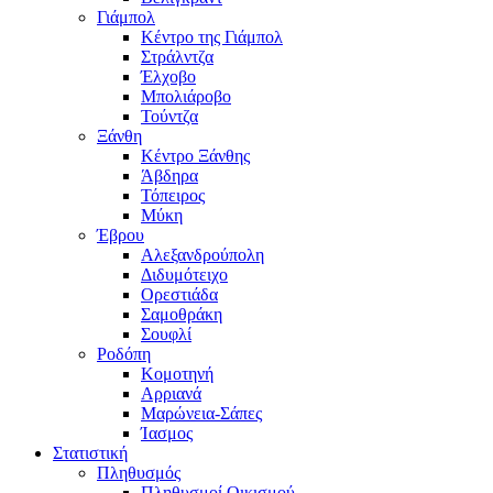
Γιάμπολ
Κέντρο της Γιάμπολ
Στράλντζα
Έλχοβο
Μπολιάροβο
Τούντζα
Ξάνθη
Κέντρο Ξάνθης
Άβδηρα
Τόπειρος
Μύκη
Έβρου
Αλεξανδρούπολη
Διδυμότειχο
Ορεστιάδα
Σαμοθράκη
Σουφλί
Ροδόπη
Κομοτηνή
Αρριανά
Μαρώνεια-Σάπες
Ίασμος
Στατιστική
Πληθυσμός
Πληθυσμοί Οικισμού