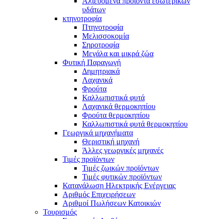
Αλιευόμενα προϊόντα εσωτερικών
υδάτων
κτηνοτροφία
Πτηνοτροφία
Μελισσοκομία
Σηροτροφία
Μεγάλα και μικρά ζώα
Φυτική Παραγωγή
Δημητριακά
Λαχανικά
Φρούτα
Καλλωπιστικά φυτά
Λαχανικά θερμοκηπίου
Φρούτα θερμοκηπίου
Καλλωπιστικά φυτά θερμοκηπίου
Γεωργικά μηχανήματα
Θεριστική μηχανή
Άλλες γεωργικές μηχανές
Τιμές προϊόντων
Τιμές ζωικών προϊόντων
Τιμές φυτικών προϊόντων
Κατανάλωση Ηλεκτρικής Ενέργειας
Αριθμός Επιχειρήσεων
Αριθμοί Πωλήσεων Κατοικιών
Τουρισμός