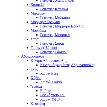
Γειτονιές Χαριούπολη
Καπακλί
Γειτονιές Καπακλί
Μάλγαρα
Γειτονιές Μαλκάρα
Μαρμαρά Ερέγλισι
Γειτονιές Μαρμαρά Ερέγλισι
Μουράτλι
Γειτονιές Μουράτλι
Σαράι
Γειτονιές Σαράι
Γειτονιές Σάρκιοϊ
Γειτονιές Σάρκιοϊ
Αδριανούπολη
Κέντρο Αδριανούπολης
Κεντρικά χωριά της Αδριανούπολης
Ενέζ
Χωριά Ενέζ
Χάβσα
Χωριά Χάβσα
Ύψαλα
Εσέτσε
Γενικάρπουζλου
Χωριά Ύψαλα
Κεσσάνη