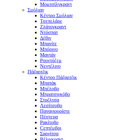
Μομτσίλγκραντ
Σμόλιαν
Κέντρο Σμόλιαν
Τσεπελάρε
Ζλάτογκραντ
Ντόσπατ
Δέβιν
Μπανίτε
Μπόρινο
Μαντάν
Ρουντόζεμ
Νεντέλινο
Πάζαρτζικ
Κέντρο Πάζαρτζικ
Μπατάκ
Μπέλοβο
Μπρατσιγκόβο
Στρέλτσα
Λεσίτσοβο
Παναγιουρίστε
Πέστερα
Ρακίτοβο
Сεπτέμβρι
Σαρνίτσα
Βέλιγκραντ