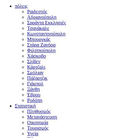
πόλεις
Ραιδεστός
Αδριανούπολη
Σαράντα Εκκλησιές
Τσανάκαλε
Κωνσταντινούπολη
Μπουργκάς
Στάρα Ζαγόρα
Φιλιππούπολη
Χάσκοβο
Σλίβεν
Κάρτζαλι
Σμόλιαν
Πάζαρτζικ
Γιάμπολ
Ξάνθη
Έβρου
Ροδόπη
Στατιστική
Πληθυσμός
Μετανάστευση
Οικονομία
Τουρισμός
Υγεία