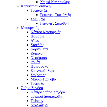
Χωριά Καλλίπολης
Κωνσταντινούπολη
Τσατάλτζα
Γειτονιές Τσατάλτζα
Σηλυβρία
Γειτονιές Σηλυβρή
Μπουργκάς
Κέντρο Μπουργκάς
Πομόριε
Αϊτος
Στρεδέτς
Καρνόμπατ
Καμένο
Νεσέμπαρ
Ρουέν
Πριμόρσκο
Σουνγκούρλαρε
Σωζόπολη
Μάλκο Τάρνοβο
Τσάρεβο
Στάρα Ζαγόρα
Κέντρο Στάρα Ζαγόρα
αδελφοί Δασκαλόβη
Τσίρπαν
Νικολάεβο