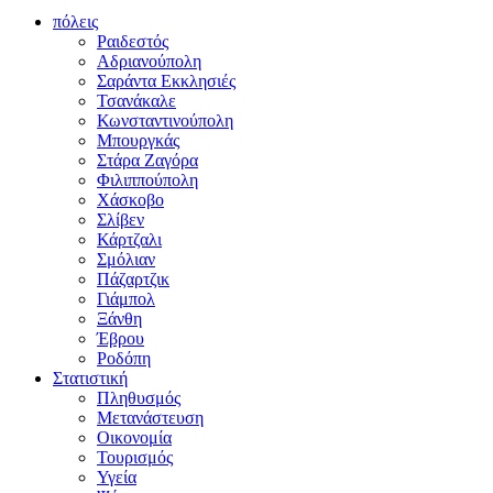
πόλεις
Ραιδεστός
Αδριανούπολη
Σαράντα Εκκλησιές
Τσανάκαλε
Κωνσταντινούπολη
Μπουργκάς
Στάρα Ζαγόρα
Φιλιππούπολη
Χάσκοβο
Σλίβεν
Κάρτζαλι
Σμόλιαν
Πάζαρτζικ
Γιάμπολ
Ξάνθη
Έβρου
Ροδόπη
Στατιστική
Πληθυσμός
Μετανάστευση
Οικονομία
Τουρισμός
Υγεία