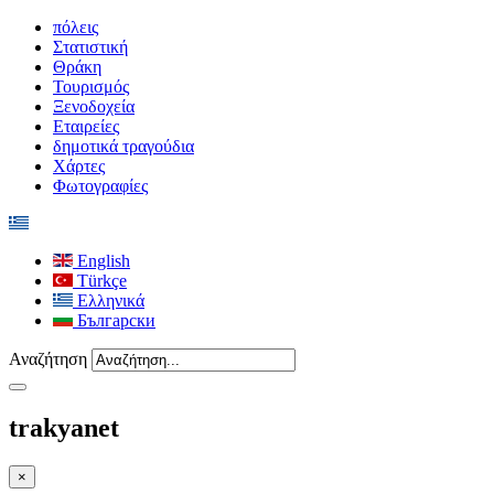
πόλεις
Στατιστική
Θράκη
Τουρισμός
Ξενοδοχεία
Εταιρείες
δημοτικά τραγούδια
Χάρτες
Φωτογραφίες
English
Türkçe
Ελληνικά
Български
Αναζήτηση
trakyanet
×