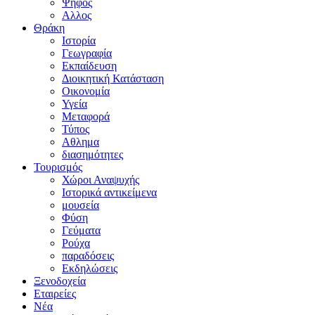
Ψήφος
Αλλος
Θράκη
Ιστορία
Γεωγραφία
Εκπαίδευση
Διοικητική Κατάσταση
Οικονομία
Υγεία
Μεταφορά
Τύπος
Αθλημα
διασημότητες
Τουρισμός
Χώροι Αναψυχής
Ιστορικά αντικείμενα
μουσεία
Φύση
Γεύματα
Ρούχα
παραδόσεις
Εκδηλώσεις
Ξενοδοχεία
Εταιρείες
Νέα