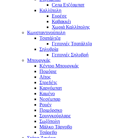
Села Ετζέαμπατ
Καλλίπολη
Ευρέσε
Καβακκέι
Χωριά Καλλίπολης
Κωνσταντινούπολη
Τσατάλτζα
Γειτονιές Τσατάλτζα
Σηλυβρία
Γειτονιές Σηλυβρή
Μπουργκάς
Κέντρο Μπουργκάς
Πομόριε
Αϊτος
Στρεδέτς
Καρνόμπατ
Καμένο
Νεσέμπαρ
Ρουέν
Πριμόρσκο
Σουνγκούρλαρε
Σωζόπολη
Μάλκο Τάρνοβο
Τσάρεβο
Στάρα Ζαγόρα