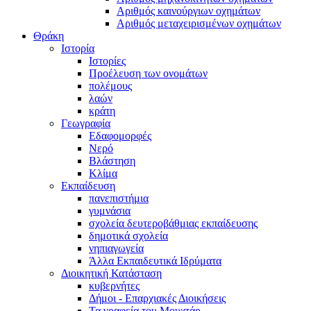
Αριθμός καινούργιων οχημάτων
Αριθμός μεταχειρισμένων οχημάτων
Θράκη
Ιστορία
Ιστορίες
Προέλευση των ονομάτων
πολέμους
λαών
κράτη
Γεωγραφία
Εδαφομορφές
Νερό
Βλάστηση
Κλίμα
Εκπαίδευση
πανεπιστήμια
γυμνάσια
σχολεία δευτεροβάθμιας εκπαίδευσης
δημοτικά σχολεία
νηπιαγωγεία
Άλλα Εκπαιδευτικά Ιδρύματα
Διοικητική Κατάσταση
κυβερνήτες
Δήμοι - Επαρχιακές Διοικήσεις
Τα γραφεία του Μουχτάρ