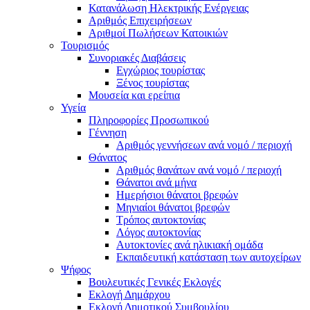
Κατανάλωση Ηλεκτρικής Ενέργειας
Αριθμός Επιχειρήσεων
Αριθμοί Πωλήσεων Κατοικιών
Τουρισμός
Συνοριακές Διαβάσεις
Εγχώριος τουρίστας
Ξένος τουρίστας
Μουσεία και ερείπια
Υγεία
Πληροφορίες Προσωπικού
Γέννηση
Αριθμός γεννήσεων ανά νομό / περιοχή
Θάνατος
Αριθμός θανάτων ανά νομό / περιοχή
Θάνατοι ανά μήνα
Ημερήσιοι θάνατοι βρεφών
Μηνιαίοι θάνατοι βρεφών
Τρόπος αυτοκτονίας
Λόγος αυτοκτονίας
Αυτοκτονίες ανά ηλικιακή ομάδα
Εκπαιδευτική κατάσταση των αυτοχείρων
Ψήφος
Βουλευτικές Γενικές Εκλογές
Εκλογή Δημάρχου
Εκλογή Δημοτικού Συμβουλίου