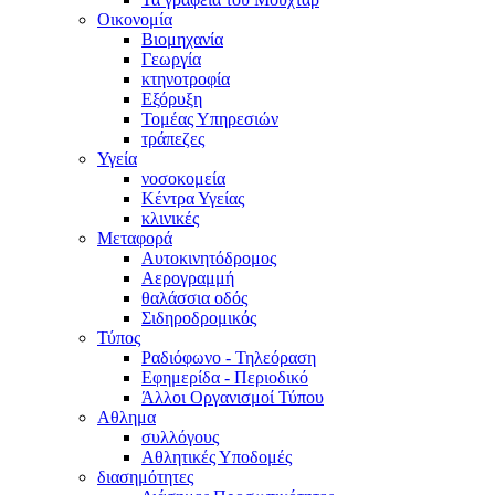
Οικονομία
Βιομηχανία
Γεωργία
κτηνοτροφία
Εξόρυξη
Τομέας Υπηρεσιών
τράπεζες
Υγεία
νοσοκομεία
Κέντρα Υγείας
κλινικές
Μεταφορά
Αυτοκινητόδρομος
Αερογραμμή
θαλάσσια οδός
Σιδηροδρομικός
Τύπος
Ραδιόφωνο - Τηλεόραση
Εφημερίδα - Περιοδικό
Άλλοι Οργανισμοί Τύπου
Αθλημα
συλλόγους
Αθλητικές Υποδομές
διασημότητες