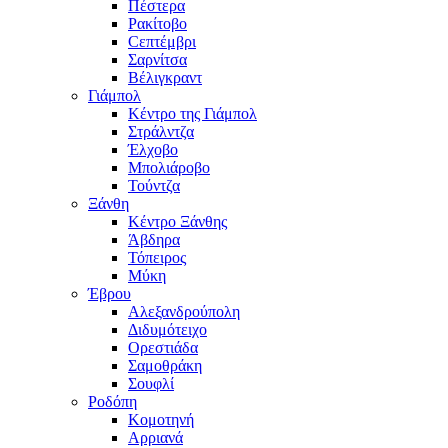
Πέστερα
Ρακίτοβο
Сεπτέμβρι
Σαρνίτσα
Βέλιγκραντ
Γιάμπολ
Κέντρο της Γιάμπολ
Στράλντζα
Έλχοβο
Μπολιάροβο
Τούντζα
Ξάνθη
Κέντρο Ξάνθης
Άβδηρα
Τόπειρος
Μύκη
Έβρου
Αλεξανδρούπολη
Διδυμότειχο
Ορεστιάδα
Σαμοθράκη
Σουφλί
Ροδόπη
Κομοτηνή
Αρριανά