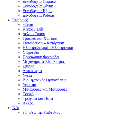
Ξενοδοχεία Γιαμπόλ
Ξενοδοχεία Ξάνθη
Ξενοδοχεία Έβρος
Ξενοδοχεία Ροδόπη
Εταιρείες
Ψώνια
Κήπος / Σπίτι
Δελτίο Τύπου
Γραφείο και Χαρτικά
Εκπαίδευση – Κατάρτιση
Ηλεκτρολογικά - Ηλεκτρονικά
Υπηρεσία
Προσωπική Φροντίδα
Μηχανήματα-Εξοπλισμός
Επιπλα
Αυτοκίνητο
Υγεία
Βιομηχανικές Οργανώσεις
Υφασμα
Μεταφορές και Μεταφορές
Τροφή
Τρόφιμα και Ποτά
Αλλος
Νέα
ειδήσεις της Ραιδεστός