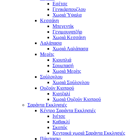
Εσέτσε
Γενικάρπουζλου
Χωριά Ύψαλα
Κεσσάνη
Μπεγεντίκ
Γενιμουχατζήρ
Χωριά Κεσσάνη
Λαλάπασα
Χωριά Λαλάπασα
Μερίτς
Κιουπλιά
Σουμπασή
Χωριά Μερίτς
Σούλογλου
Χωριά Σούλογλου
Ουζούν Κιοπρού
Κιρτζαλί
Χωριά Ουζούν Κιοπρού
Σαράντα Εκκλησιές
Κέντρο Σαράντα Εκκλησιές
Ινέτσε
Καβακλί
Σκοπός
Κεντρικά χωριά Σαράντα Εκκλησιές
Πάμπασκι