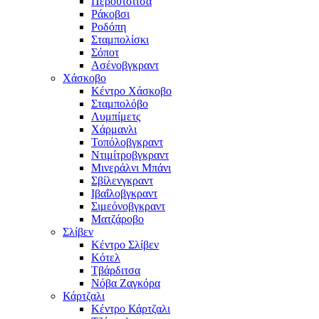
Περούτσιτσα
Ράκοβσι
Ροδόπη
Σταμπολίσκι
Σόποτ
Ασένοβγκραντ
Χάσκοβο
Κέντρο Χάσκοβο
Σταμπολόβο
Λυμπίμετς
Χάρμανλι
Τοπόλοβγκραντ
Ντιμίτροβγκραντ
Μινεράλνι Μπάνι
Σβίλενγκραντ
Ιβαΐλοβγκραντ
Σιμεόνοβγκραντ
Ματζάροβο
Σλίβεν
Κέντρο Σλίβεν
Κότελ
Τβάρδιτσα
Νόβα Ζαγκόρα
Κάρτζαλι
Κέντρο Κάρτζαλι