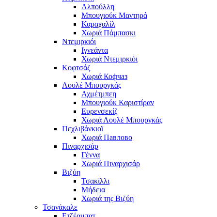
Αλπούλλη
Μπουγιούκ Μαντηρά
Καραχαλίλ
Χωριά Πάμπασκι
Ντεμιρκιόι
Ιγνεάντα
Χωριά Ντεμιρκιόι
Κοφτσάζ
Χωριά Кофчаз
Λουλέ Μπουργκάς
Αχμέτμπεη
Μπουγιούκ Καριστίραν
Ευρενσεκίζ
Χωριά Λουλέ Μπουργκάς
Πεχλιβάνκιοϊ
Χωριά Павлово
Πιναρχισάρ
Γέννα
Χωριά Πιναρχισάρ
Βιζύη
Τσακίλλι
Μήδεια
Χωριά της Βιζύη
Τσανάκαλε
Ετζέαμπατ