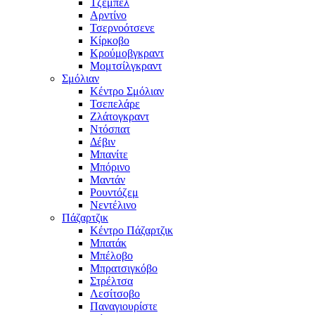
Τζέμπελ
Αρντίνο
Τσερνοότσενε
Κίρκοβο
Κρούμοβγκραντ
Μομτσίλγκραντ
Σμόλιαν
Κέντρο Σμόλιαν
Τσεπελάρε
Ζλάτογκραντ
Ντόσπατ
Δέβιν
Μπανίτε
Μπόρινο
Μαντάν
Ρουντόζεμ
Νεντέλινο
Πάζαρτζικ
Κέντρο Πάζαρτζικ
Μπατάκ
Μπέλοβο
Μπρατσιγκόβο
Στρέλτσα
Λεσίτσοβο
Παναγιουρίστε