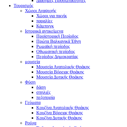
Διάσημες Προσωπικότητες
Τουρισμός
Χώροι Αναψυχής
Χώροι για πικνίκ
παραλίες
Κάμπινγκ
Ιστορικά αντικείμενα
Προϊστορική Περίοδος
Πρώτα Βαλκανικά Έθνη
Ρωμαϊκή περίοδος
Οθωμανική περίοδος
Περίοδος Δημοκρατίας
μουσεία
Μουσεία Ανατολικής Θράκης
Μουσεία Βόρειας Θράκης
Μουσεία Δυτικής Θράκης
Φύση
δάση
σπηλιές
πεζοπορία
Γεύματα
Κουζίνα Ανατολικής Θράκης
Κουζίνα Βόρειας Θράκης
Κουζίνα Δυτικής Θράκης
Ρούχα