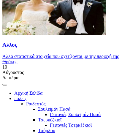
Αλλος
Άλλα στατιστικά στοιχεία που σχετίζονται με την περιοχή της
Θράκης
10
Αύγουστος
Δευτέρα
Αρχική Σελίδα
πόλεις
Ραιδεστός
Σουλεϊμάν Πασά
Γειτονιές Σουλεϊμάν Πασά
Τσερκέζκιοϊ
Γειτονιές Τσερκέζκιοϊ
Τσόρλου