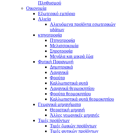
Πληθυσμού
Οικονομία
Εξωτερικό εμπόριο
Αλιεία
Αλιευόμενα προϊόντα εσωτερικών
υδάτων
κτηνοτροφία
Πτηνοτροφία
Μελισσοκομία
Σηροτροφία
Μεγάλα και μικρά ζώα
Φυτική Παραγωγή
Δημητριακά
Λαχανικά
Φρούτα
Καλλωπιστικά φυτά
Λαχανικά θερμοκηπίου
Φρούτα θερμοκηπίου
Καλλωπιστικά φυτά θερμοκηπίου
Γεωργικά μηχανήματα
Θεριστική μηχανή
Άλλες γεωργικές μηχανές
Τιμές προϊόντων
Τιμές ζωικών προϊόντων
Τιμές φυτικών προϊόντων