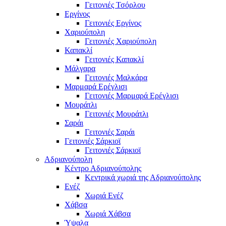
Γειτονιές Τσόρλου
Εργίνος
Γειτονιές Εργίνος
Χαριούπολη
Γειτονιές Χαριούπολη
Καπακλί
Γειτονιές Καπακλί
Μάλγαρα
Γειτονιές Μαλκάρα
Μαρμαρά Ερέγλισι
Γειτονιές Μαρμαρά Ερέγλισι
Μουράτλι
Γειτονιές Μουράτλι
Σαράι
Γειτονιές Σαράι
Γειτονιές Σάρκιοϊ
Γειτονιές Σάρκιοϊ
Αδριανούπολη
Κέντρο Αδριανούπολης
Κεντρικά χωριά της Αδριανούπολης
Ενέζ
Χωριά Ενέζ
Χάβσα
Χωριά Χάβσα
Ύψαλα