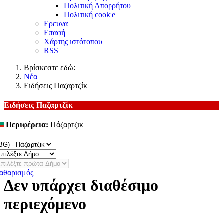
Πολιτική Απορρήτου
Πολιτική cookie
Ερευνα
Επαφή
Χάρτης ιστότοπου
RSS
Βρίσκεστε εδώ:
Νέα
Ειδήσεις Παζαρτζίκ
Ειδήσεις Παζαρτζίκ
Περιφέρεια
:
Πάζαρτζικ
λλαγή
αθαρισμός
Δεν υπάρχει διαθέσιμο
περιεχόμενο