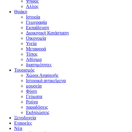
Ψήφος
Αλλος
Θράκη
Ιστορία
Γεωγραφία
Εκπαίδευση
Διοικητική Κατάσταση
Οικονομία
Υγεία
Μεταφορά
Τύπος
Αθλημα
διασημότητες
Τουρισμός
Χώροι Αναψυχής
Ιστορικά αντικείμενα
μουσεία
Φύση
Γεύματα
Ρούχα
παραδόσεις
Εκδηλώσεις
Ξενοδοχεία
Εταιρείες
Νέα