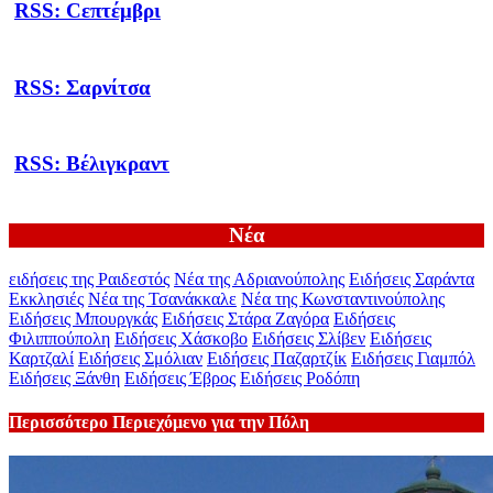
RSS: Сεπτέμβρι
RSS: Σαρνίτσα
RSS: Βέλιγκραντ
Νέα
ειδήσεις της Ραιδεστός
Νέα της Αδριανούπολης
Ειδήσεις Σαράντα
Εκκλησιές
Νέα της Τσανάκκαλε
Νέα της Κωνσταντινούπολης
Ειδήσεις Μπουργκάς
Ειδήσεις Στάρα Ζαγόρα
Ειδήσεις
Φιλιππούπολη
Ειδήσεις Χάσκοβο
Ειδήσεις Σλίβεν
Ειδήσεις
Καρτζαλί
Ειδήσεις Σμόλιαν
Ειδήσεις Παζαρτζίκ
Ειδήσεις Γιαμπόλ
Ειδήσεις Ξάνθη
Ειδήσεις Έβρος
Ειδήσεις Ροδόπη
Περισσότερο Περιεχόμενο για την Πόλη