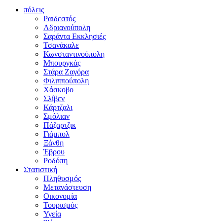
πόλεις
Ραιδεστός
Αδριανούπολη
Σαράντα Εκκλησιές
Τσανάκαλε
Κωνσταντινούπολη
Μπουργκάς
Στάρα Ζαγόρα
Φιλιππούπολη
Χάσκοβο
Σλίβεν
Κάρτζαλι
Σμόλιαν
Πάζαρτζικ
Γιάμπολ
Ξάνθη
Έβρου
Ροδόπη
Στατιστική
Πληθυσμός
Μετανάστευση
Οικονομία
Τουρισμός
Υγεία