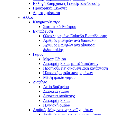
Εκλογή Επαρχιακής Γενικής Συνέλευσης
Προεδρικές Εκλογές
Δημοψηφίσματα
Αλλος
Κινηματοθέατρο
Στατιστικά Θεάτρου
Εκπαίδευση
Ολοκληρωμένο Επίπεδο Εκπαίδευσης
Αριθμός μαθητών ανά δάσκαλο
Αριθμός μαθητών ανά αίθουσα
διδασκαλίας
Γάμος
Μήνας Γάμου
Διαφορά ηλικίας μεταξύ συζύγων
Προηγούμενη οικογενειακή κατάσταση
Ηλικιακή ομάδα παντρεμένων
Μέση ηλικία γάμου
Διαζύγιο
Αιτία διαζυγίου
Διάρκεια γάμου
Διάρκεια υπόθεσης
Διαφορά ηλικίας
Ηλικιακή ομάδα
Αριθμός Μηχανοκίνητων Οχημάτων
Αριθμός μηχανοκίνητων οχημάτων