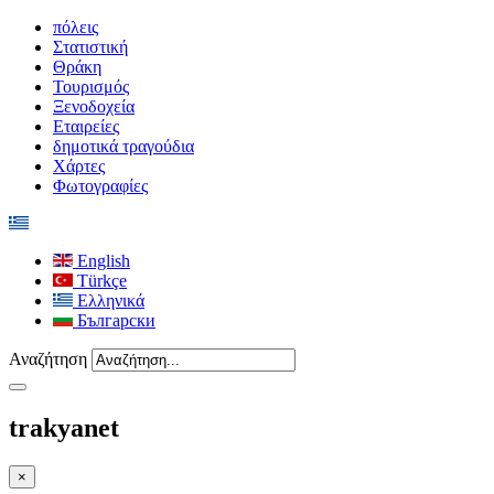
πόλεις
Στατιστική
Θράκη
Τουρισμός
Ξενοδοχεία
Εταιρείες
δημοτικά τραγούδια
Χάρτες
Φωτογραφίες
English
Türkçe
Ελληνικά
Български
Αναζήτηση
trakyanet
×