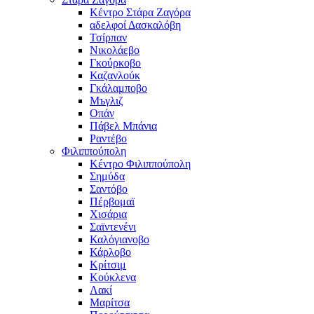
Κέντρο Στάρα Ζαγόρα
αδελφοί Δασκαλόβη
Τσίρπαν
Νικολάεβο
Γκούρκοβο
Καζανλούκ
Γκάλαμποβο
Μъγλιζ
Οπάν
Πάβελ Μπάνια
Ραντέβο
Φιλιππούπολη
Κέντρο Φιλιππούπολη
Σημύδα
Σαντόβο
Πέρβομαϊ
Χισάρια
Σαϊντενένι
Καλόγιανοβο
Κάρλοβο
Κρίτσιμ
Κούκλενα
Λακί
Μαρίτσα