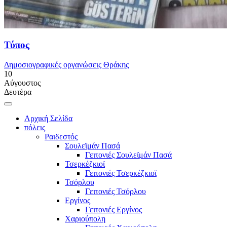
Τύπος
Δημοσιογραφικές οργανώσεις Θράκης
10
Αύγουστος
Δευτέρα
Αρχική Σελίδα
πόλεις
Ραιδεστός
Σουλεϊμάν Πασά
Γειτονιές Σουλεϊμάν Πασά
Τσερκέζκιοϊ
Γειτονιές Τσερκέζκιοϊ
Τσόρλου
Γειτονιές Τσόρλου
Εργίνος
Γειτονιές Εργίνος
Χαριούπολη