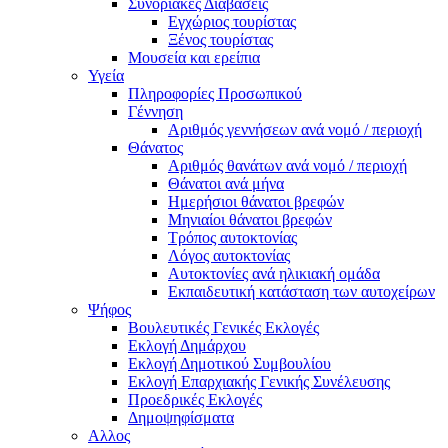
Συνοριακές Διαβάσεις
Εγχώριος τουρίστας
Ξένος τουρίστας
Μουσεία και ερείπια
Υγεία
Πληροφορίες Προσωπικού
Γέννηση
Αριθμός γεννήσεων ανά νομό / περιοχή
Θάνατος
Αριθμός θανάτων ανά νομό / περιοχή
Θάνατοι ανά μήνα
Ημερήσιοι θάνατοι βρεφών
Μηνιαίοι θάνατοι βρεφών
Τρόπος αυτοκτονίας
Λόγος αυτοκτονίας
Αυτοκτονίες ανά ηλικιακή ομάδα
Εκπαιδευτική κατάσταση των αυτοχείρων
Ψήφος
Βουλευτικές Γενικές Εκλογές
Εκλογή Δημάρχου
Εκλογή Δημοτικού Συμβουλίου
Εκλογή Επαρχιακής Γενικής Συνέλευσης
Προεδρικές Εκλογές
Δημοψηφίσματα
Αλλος