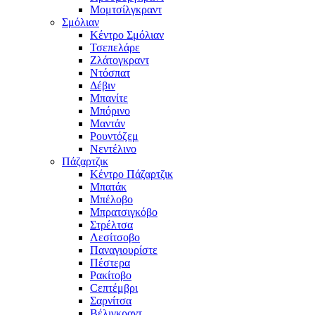
Μομτσίλγκραντ
Σμόλιαν
Κέντρο Σμόλιαν
Τσεπελάρε
Ζλάτογκραντ
Ντόσπατ
Δέβιν
Μπανίτε
Μπόρινο
Μαντάν
Ρουντόζεμ
Νεντέλινο
Πάζαρτζικ
Κέντρο Πάζαρτζικ
Μπατάκ
Μπέλοβο
Μπρατσιγκόβο
Στρέλτσα
Λεσίτσοβο
Παναγιουρίστε
Πέστερα
Ρακίτοβο
Сεπτέμβρι
Σαρνίτσα
Βέλιγκραντ