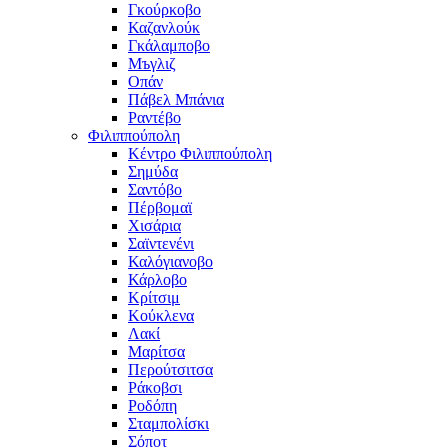
Γκούρκοβο
Καζανλούκ
Γκάλαμποβο
Μъγλιζ
Οπάν
Πάβελ Μπάνια
Ραντέβο
Φιλιππούπολη
Κέντρο Φιλιππούπολη
Σημύδα
Σαντόβο
Πέρβομαϊ
Χισάρια
Σαϊντενένι
Καλόγιανοβο
Κάρλοβο
Κρίτσιμ
Κούκλενα
Λακί
Μαρίτσα
Περούτσιτσα
Ράκοβσι
Ροδόπη
Σταμπολίσκι
Σόποτ