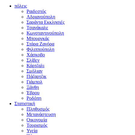
πόλεις
Ραιδεστός
Αδριανούπολη
Σαράντα Εκκλησιές
Τσανάκαλε
Κωνσταντινούπολη
Μπουργκάς
Στάρα Ζαγόρα
Φιλιππούπολη
Χάσκοβο
Σλίβεν
Κάρτζαλι
Σμόλιαν
Πάζαρτζικ
Γιάμπολ
Ξάνθη
Έβρου
Ροδόπη
Στατιστική
Πληθυσμός
Μετανάστευση
Οικονομία
Τουρισμός
Υγεία