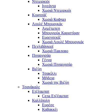
Ντεμιρκιόι
Ιγνεάντα
Χωριά Ντεμιρκιόι
Κοφτσάζ
Χωριά Кофчаз
Λουλέ Μπουργκάς
Αχμέτμπεη
Μπουγιούκ Καριστίραν
Ευρενσεκίζ
Χωριά Λουλέ Μπουργκάς
Πεχλιβάνκιοϊ
Χωριά Павлово
Πιναρχισάρ
Γέννα
Χωριά Πιναρχισάρ
Βιζύη
Τσακίλλι
Μήδεια
Χωριά της Βιζύη
Τσανάκαλε
Ετζέαμπατ
Села Ετζέαμπατ
Καλλίπολη
Ευρέσε
Καβακκέι