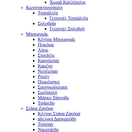
Χωριά Καλλίπολης
Κωνσταντινούπολη
Τσατάλτζα
Γειτονιές Τσατάλτζα
Σηλυβρία
Γειτονιές Σηλυβρή
Μπουργκάς
Κέντρο Μπουργκάς
Πομόριε
Αϊτος
Στρεδέτς
Καρνόμπατ
Καμένο
Νεσέμπαρ
Ρουέν
Πριμόρσκο
Σουνγκούρλαρε
Σωζόπολη
Μάλκο Τάρνοβο
Τσάρεβο
Στάρα Ζαγόρα
Κέντρο Στάρα Ζαγόρα
αδελφοί Δασκαλόβη
Τσίρπαν
Νικολάεβο