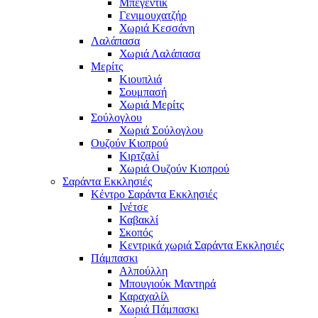
Μπεγεντίκ
Γενιμουχατζήρ
Χωριά Κεσσάνη
Λαλάπασα
Χωριά Λαλάπασα
Μερίτς
Κιουπλιά
Σουμπασή
Χωριά Μερίτς
Σούλογλου
Χωριά Σούλογλου
Ουζούν Κιοπρού
Κιρτζαλί
Χωριά Ουζούν Κιοπρού
Σαράντα Εκκλησιές
Κέντρο Σαράντα Εκκλησιές
Ινέτσε
Καβακλί
Σκοπός
Κεντρικά χωριά Σαράντα Εκκλησιές
Πάμπασκι
Αλπούλλη
Μπουγιούκ Μαντηρά
Καραχαλίλ
Χωριά Πάμπασκι