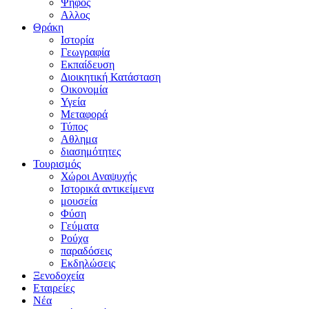
Ψήφος
Αλλος
Θράκη
Ιστορία
Γεωγραφία
Εκπαίδευση
Διοικητική Κατάσταση
Οικονομία
Υγεία
Μεταφορά
Τύπος
Αθλημα
διασημότητες
Τουρισμός
Χώροι Αναψυχής
Ιστορικά αντικείμενα
μουσεία
Φύση
Γεύματα
Ρούχα
παραδόσεις
Εκδηλώσεις
Ξενοδοχεία
Εταιρείες
Νέα