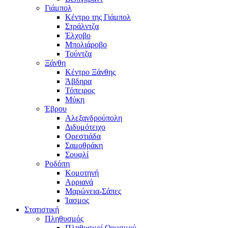
Γιάμπολ
Κέντρο της Γιάμπολ
Στράλντζα
Έλχοβο
Μπολιάροβο
Τούντζα
Ξάνθη
Κέντρο Ξάνθης
Άβδηρα
Τόπειρος
Μύκη
Έβρου
Αλεξανδρούπολη
Διδυμότειχο
Ορεστιάδα
Σαμοθράκη
Σουφλί
Ροδόπη
Κομοτηνή
Αρριανά
Μαρώνεια-Σάπες
Ίασμος
Στατιστική
Πληθυσμός
Πληθυσμοί Οικισμού