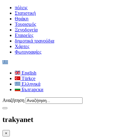
πόλεις
Στατιστική
Θράκη
Τουρισμός
Ξενοδοχεία
Εταιρείες
δημοτικά τραγούδια
Χάρτες
Φωτογραφίες
English
Türkçe
Ελληνικά
Български
Αναζήτηση
trakyanet
×