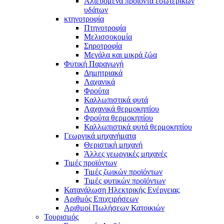
Αλιευόμενα προϊόντα εσωτερικών
υδάτων
κτηνοτροφία
Πτηνοτροφία
Μελισσοκομία
Σηροτροφία
Μεγάλα και μικρά ζώα
Φυτική Παραγωγή
Δημητριακά
Λαχανικά
Φρούτα
Καλλωπιστικά φυτά
Λαχανικά θερμοκηπίου
Φρούτα θερμοκηπίου
Καλλωπιστικά φυτά θερμοκηπίου
Γεωργικά μηχανήματα
Θεριστική μηχανή
Άλλες γεωργικές μηχανές
Τιμές προϊόντων
Τιμές ζωικών προϊόντων
Τιμές φυτικών προϊόντων
Κατανάλωση Ηλεκτρικής Ενέργειας
Αριθμός Επιχειρήσεων
Αριθμοί Πωλήσεων Κατοικιών
Τουρισμός