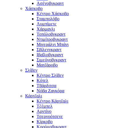
Ασένοβγκραντ
Χάσκοβο
Κέντρο Χάσκοβο
Σταμπολόβο
Λυμπίμετς
Χάρμανλι
Τοπόλοβγκραντ
Ντιμίτροβγκραντ
Μινεράλνι Μπάνι
Σβίλενγκραντ
Ιβαΐλοβγκραντ
Σιμεόνοβγκραντ
Ματζάροβο
Σλίβεν
Κέντρο Σλίβεν
Κότελ
Τβάρδιτσα
Νόβα Ζαγκόρα
Κάρτζαλι
Κέντρο Κάρτζαλι
Τζέμπελ
Αρντίνο
Τσερνοότσενε
Κίρκοβο
Κρούμοβγκραντ