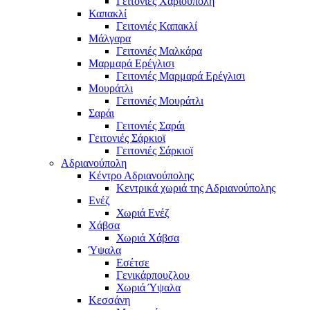
Γειτονιές Χαριούπολη
Καπακλί
Γειτονιές Καπακλί
Μάλγαρα
Γειτονιές Μαλκάρα
Μαρμαρά Ερέγλισι
Γειτονιές Μαρμαρά Ερέγλισι
Μουράτλι
Γειτονιές Μουράτλι
Σαράι
Γειτονιές Σαράι
Γειτονιές Σάρκιοϊ
Γειτονιές Σάρκιοϊ
Αδριανούπολη
Κέντρο Αδριανούπολης
Κεντρικά χωριά της Αδριανούπολης
Ενέζ
Χωριά Ενέζ
Χάβσα
Χωριά Χάβσα
Ύψαλα
Εσέτσε
Γενικάρπουζλου
Χωριά Ύψαλα
Κεσσάνη