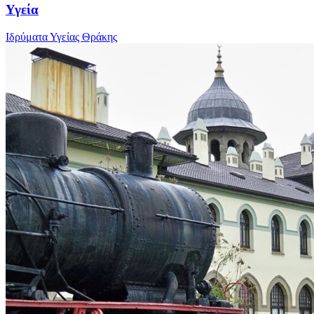
Υγεία
Ιδρύματα Υγείας Θράκης