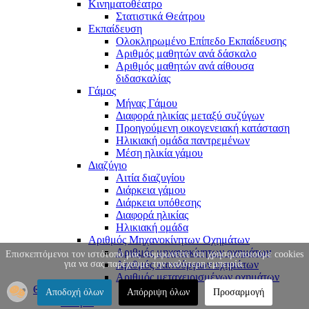
Κινηματοθέατρο
Στατιστικά Θεάτρου
Εκπαίδευση
Ολοκληρωμένο Επίπεδο Εκπαίδευσης
Αριθμός μαθητών ανά δάσκαλο
Αριθμός μαθητών ανά αίθουσα
διδασκαλίας
Γάμος
Μήνας Γάμου
Διαφορά ηλικίας μεταξύ συζύγων
Προηγούμενη οικογενειακή κατάσταση
Ηλικιακή ομάδα παντρεμένων
Μέση ηλικία γάμου
Διαζύγιο
Αιτία διαζυγίου
Διάρκεια γάμου
Διάρκεια υπόθεσης
Διαφορά ηλικίας
Ηλικιακή ομάδα
Αριθμός Μηχανοκίνητων Οχημάτων
Αριθμός μηχανοκίνητων οχημάτων
Επισκεπτόμενοι τον ιστότοπό μας συμφωνείτε ότι χρησιμοποιούμε cookies
για να σας παρέχουμε την καλύτερη εμπειρία.
Αριθμός καινούργιων οχημάτων
Αριθμός μεταχειρισμένων οχημάτων
Θράκη
Αποδοχή όλων
Απόρριψη όλων
Προσαρμογή
Ιστορία