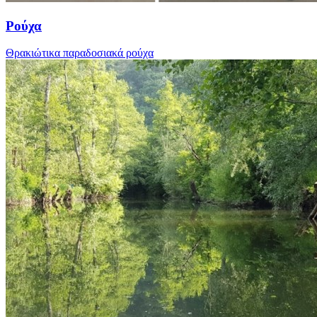
Ρούχα
Θρακιώτικα παραδοσιακά ρούχα