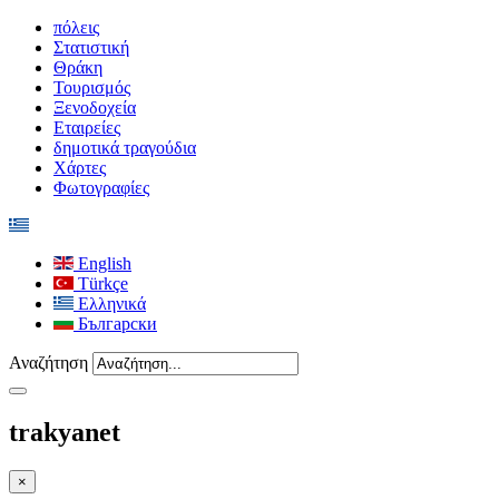
πόλεις
Στατιστική
Θράκη
Τουρισμός
Ξενοδοχεία
Εταιρείες
δημοτικά τραγούδια
Χάρτες
Φωτογραφίες
English
Türkçe
Ελληνικά
Български
Αναζήτηση
trakyanet
×