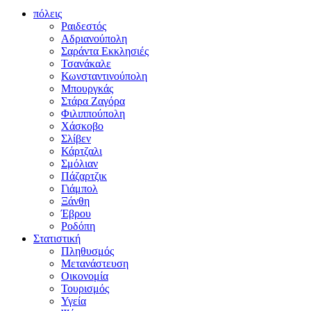
πόλεις
Ραιδεστός
Αδριανούπολη
Σαράντα Εκκλησιές
Τσανάκαλε
Κωνσταντινούπολη
Μπουργκάς
Στάρα Ζαγόρα
Φιλιππούπολη
Χάσκοβο
Σλίβεν
Κάρτζαλι
Σμόλιαν
Πάζαρτζικ
Γιάμπολ
Ξάνθη
Έβρου
Ροδόπη
Στατιστική
Πληθυσμός
Μετανάστευση
Οικονομία
Τουρισμός
Υγεία