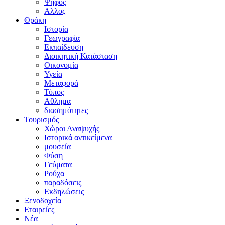
Ψήφος
Αλλος
Θράκη
Ιστορία
Γεωγραφία
Εκπαίδευση
Διοικητική Κατάσταση
Οικονομία
Υγεία
Μεταφορά
Τύπος
Αθλημα
διασημότητες
Τουρισμός
Χώροι Αναψυχής
Ιστορικά αντικείμενα
μουσεία
Φύση
Γεύματα
Ρούχα
παραδόσεις
Εκδηλώσεις
Ξενοδοχεία
Εταιρείες
Νέα