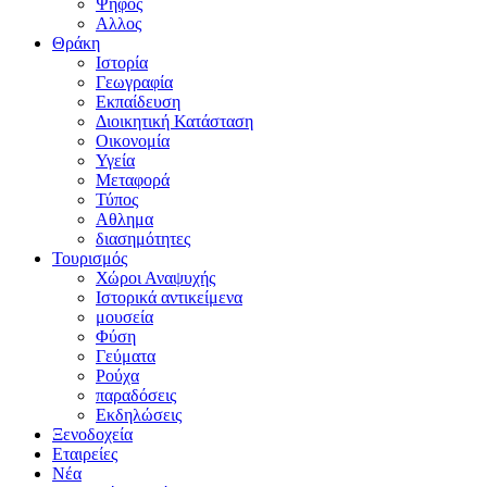
Ψήφος
Αλλος
Θράκη
Ιστορία
Γεωγραφία
Εκπαίδευση
Διοικητική Κατάσταση
Οικονομία
Υγεία
Μεταφορά
Τύπος
Αθλημα
διασημότητες
Τουρισμός
Χώροι Αναψυχής
Ιστορικά αντικείμενα
μουσεία
Φύση
Γεύματα
Ρούχα
παραδόσεις
Εκδηλώσεις
Ξενοδοχεία
Εταιρείες
Νέα