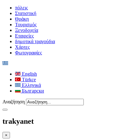
πόλεις
Στατιστική
Θράκη
Τουρισμός
Ξενοδοχεία
Εταιρείες
δημοτικά τραγούδια
Χάρτες
Φωτογραφίες
English
Türkçe
Ελληνικά
Български
Αναζήτηση
trakyanet
×