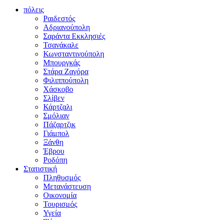
πόλεις
Ραιδεστός
Αδριανούπολη
Σαράντα Εκκλησιές
Τσανάκαλε
Κωνσταντινούπολη
Μπουργκάς
Στάρα Ζαγόρα
Φιλιππούπολη
Χάσκοβο
Σλίβεν
Κάρτζαλι
Σμόλιαν
Πάζαρτζικ
Γιάμπολ
Ξάνθη
Έβρου
Ροδόπη
Στατιστική
Πληθυσμός
Μετανάστευση
Οικονομία
Τουρισμός
Υγεία