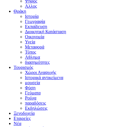
Ψήφος
Αλλος
Θράκη
Ιστορία
Γεωγραφία
Εκπαίδευση
Διοικητική Κατάσταση
Οικονομία
Υγεία
Μεταφορά
Τύπος
Αθλημα
διασημότητες
Τουρισμός
Χώροι Αναψυχής
Ιστορικά αντικείμενα
μουσεία
Φύση
Γεύματα
Ρούχα
παραδόσεις
Εκδηλώσεις
Ξενοδοχεία
Εταιρείες
Νέα