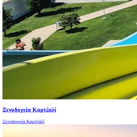
Ξενοδοχεία Καρτζαλί
Ξενοδοχεία Καρτζαλί