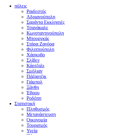
πόλεις
Ραιδεστός
Αδριανούπολη
Σαράντα Εκκλησιές
Τσανάκαλε
Κωνσταντινούπολη
Μπουργκάς
Στάρα Ζαγόρα
Φιλιππούπολη
Χάσκοβο
Σλίβεν
Κάρτζαλι
Σμόλιαν
Πάζαρτζικ
Γιάμπολ
Ξάνθη
Έβρου
Ροδόπη
Στατιστική
Πληθυσμός
Μετανάστευση
Οικονομία
Τουρισμός
Υγεία