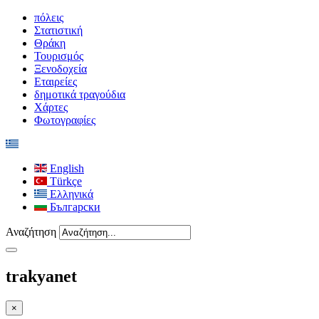
πόλεις
Στατιστική
Θράκη
Τουρισμός
Ξενοδοχεία
Εταιρείες
δημοτικά τραγούδια
Χάρτες
Φωτογραφίες
English
Türkçe
Ελληνικά
Български
Αναζήτηση
trakyanet
×