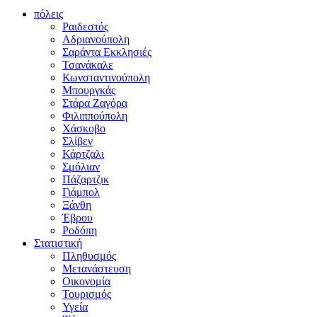
πόλεις
Ραιδεστός
Αδριανούπολη
Σαράντα Εκκλησιές
Τσανάκαλε
Κωνσταντινούπολη
Μπουργκάς
Στάρα Ζαγόρα
Φιλιππούπολη
Χάσκοβο
Σλίβεν
Κάρτζαλι
Σμόλιαν
Πάζαρτζικ
Γιάμπολ
Ξάνθη
Έβρου
Ροδόπη
Στατιστική
Πληθυσμός
Μετανάστευση
Οικονομία
Τουρισμός
Υγεία