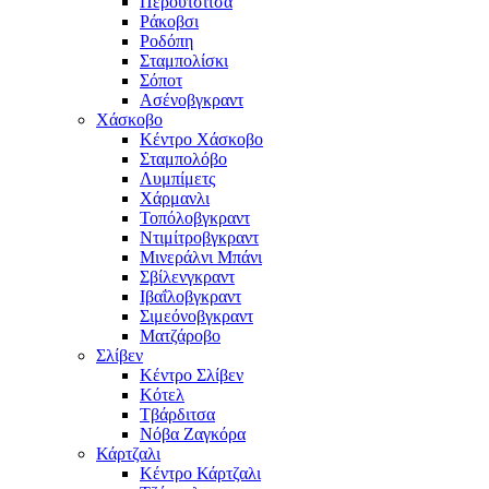
Περούτσιτσα
Ράκοβσι
Ροδόπη
Σταμπολίσκι
Σόποτ
Ασένοβγκραντ
Χάσκοβο
Κέντρο Χάσκοβο
Σταμπολόβο
Λυμπίμετς
Χάρμανλι
Τοπόλοβγκραντ
Ντιμίτροβγκραντ
Μινεράλνι Μπάνι
Σβίλενγκραντ
Ιβαΐλοβγκραντ
Σιμεόνοβγκραντ
Ματζάροβο
Σλίβεν
Κέντρο Σλίβεν
Κότελ
Τβάρδιτσα
Νόβα Ζαγκόρα
Κάρτζαλι
Κέντρο Κάρτζαλι