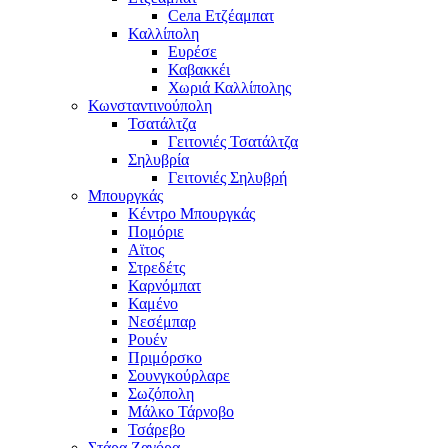
Села Ετζέαμπατ
Καλλίπολη
Ευρέσε
Καβακκέι
Χωριά Καλλίπολης
Κωνσταντινούπολη
Τσατάλτζα
Γειτονιές Τσατάλτζα
Σηλυβρία
Γειτονιές Σηλυβρή
Μπουργκάς
Κέντρο Μπουργκάς
Πομόριε
Αϊτος
Στρεδέτς
Καρνόμπατ
Καμένο
Νεσέμπαρ
Ρουέν
Πριμόρσκο
Σουνγκούρλαρε
Σωζόπολη
Μάλκο Τάρνοβο
Τσάρεβο
Στάρα Ζαγόρα