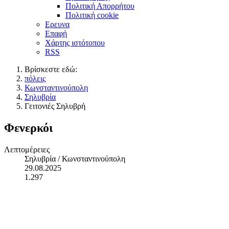
Πολιτική Απορρήτου
Πολιτική cookie
Ερευνα
Επαφή
Χάρτης ιστότοπου
RSS
Βρίσκεστε εδώ:
πόλεις
Κωνσταντινούπολη
Σηλυβρία
Γειτονιές Σηλυβρή
Φενερκόι
Λεπτομέρειες
Σηλυβρία / Κωνσταντινούπολη
29.08.2025
1.297