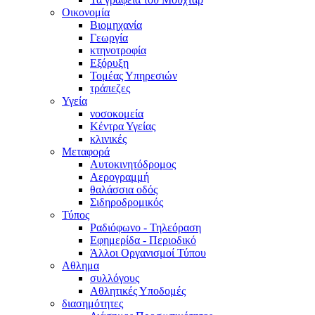
Οικονομία
Βιομηχανία
Γεωργία
κτηνοτροφία
Εξόρυξη
Τομέας Υπηρεσιών
τράπεζες
Υγεία
νοσοκομεία
Κέντρα Υγείας
κλινικές
Μεταφορά
Αυτοκινητόδρομος
Αερογραμμή
θαλάσσια οδός
Σιδηροδρομικός
Τύπος
Ραδιόφωνο - Τηλεόραση
Εφημερίδα - Περιοδικό
Άλλοι Οργανισμοί Τύπου
Αθλημα
συλλόγους
Αθλητικές Υποδομές
διασημότητες