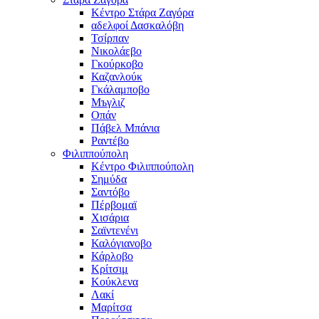
Κέντρο Στάρα Ζαγόρα
αδελφοί Δασκαλόβη
Τσίρπαν
Νικολάεβο
Γκούρκοβο
Καζανλούκ
Γκάλαμποβο
Μъγλιζ
Οπάν
Πάβελ Μπάνια
Ραντέβο
Φιλιππούπολη
Κέντρο Φιλιππούπολη
Σημύδα
Σαντόβο
Πέρβομαϊ
Χισάρια
Σαϊντενένι
Καλόγιανοβο
Κάρλοβο
Κρίτσιμ
Κούκλενα
Λακί
Μαρίτσα