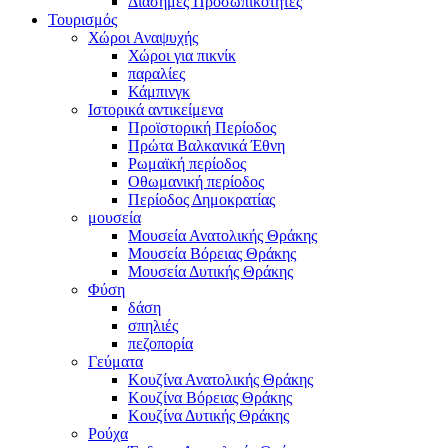
Διάσημες Προσωπικότητες
Τουρισμός
Χώροι Αναψυχής
Χώροι για πικνίκ
παραλίες
Κάμπινγκ
Ιστορικά αντικείμενα
Προϊστορική Περίοδος
Πρώτα Βαλκανικά Έθνη
Ρωμαϊκή περίοδος
Οθωμανική περίοδος
Περίοδος Δημοκρατίας
μουσεία
Μουσεία Ανατολικής Θράκης
Μουσεία Βόρειας Θράκης
Μουσεία Δυτικής Θράκης
Φύση
δάση
σπηλιές
πεζοπορία
Γεύματα
Κουζίνα Ανατολικής Θράκης
Κουζίνα Βόρειας Θράκης
Κουζίνα Δυτικής Θράκης
Ρούχα