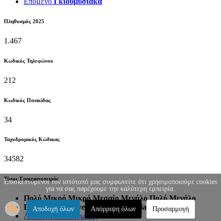
Επόμενο
Γκιουμυσιάκα
Πληθυσμός 2025
1.467
Κωδικός Τηλεφώνου
212
Κωδικός Πινακίδας
34
Ταχυδρομικός Κώδικας
34582
Τύπος Γραμματοσειράς
Επισκεπτόμενοι τον ιστότοπό μας συμφωνείτε ότι χρησιμοποιούμε cookies
για να σας παρέχουμε την καλύτερη εμπειρία.
Πολύ Μικρό
Μικρό
Μεσαίο
Μεγάλο
Πολύ Μεγάλο
Προεπιλογή
Helvetica
Segoe
Georgia
Times
Αποδοχή όλων
Απόρριψη όλων
Προσαρμογή
Λειτουργία Ανάγνωσης