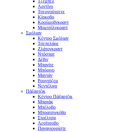
Τζέμπελ
Αρντίνο
Τσερνοότσενε
Κίρκοβο
Κρούμοβγκραντ
Μομτσίλγκραντ
Σμόλιαν
Κέντρο Σμόλιαν
Τσεπελάρε
Ζλάτογκραντ
Ντόσπατ
Δέβιν
Μπανίτε
Μπόρινο
Μαντάν
Ρουντόζεμ
Νεντέλινο
Πάζαρτζικ
Κέντρο Πάζαρτζικ
Μπατάκ
Μπέλοβο
Μπρατσιγκόβο
Στρέλτσα
Λεσίτσοβο
Παναγιουρίστε