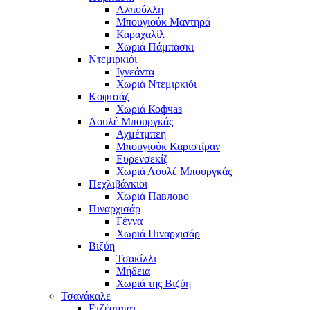
Αλπούλλη
Μπουγιούκ Μαντηρά
Καραχαλίλ
Χωριά Πάμπασκι
Ντεμιρκιόι
Ιγνεάντα
Χωριά Ντεμιρκιόι
Κοφτσάζ
Χωριά Кофчаз
Λουλέ Μπουργκάς
Αχμέτμπεη
Μπουγιούκ Καριστίραν
Ευρενσεκίζ
Χωριά Λουλέ Μπουργκάς
Πεχλιβάνκιοϊ
Χωριά Павлово
Πιναρχισάρ
Γέννα
Χωριά Πιναρχισάρ
Βιζύη
Τσακίλλι
Μήδεια
Χωριά της Βιζύη
Τσανάκαλε
Ετζέαμπατ