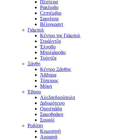
Πέστερα
Ρακίτοβο
Сεπτέμβρι
Σαρνίτσα
Βέλιγκραντ
Γιάμπολ
Κέντρο της Γιάμπολ
Στράλντζα
Έλχοβο
Μπολιάροβο
Τούντζα
Ξάνθη
Κέντρο Ξάνθης
Άβδηρα
Τόπειρος
Μύκη
Έβρου
Αλεξανδρούπολη
Διδυμότειχο
Ορεστιάδα
Σαμοθράκη
Σουφλί
Ροδόπη
Κομοτηνή
Αρριανά