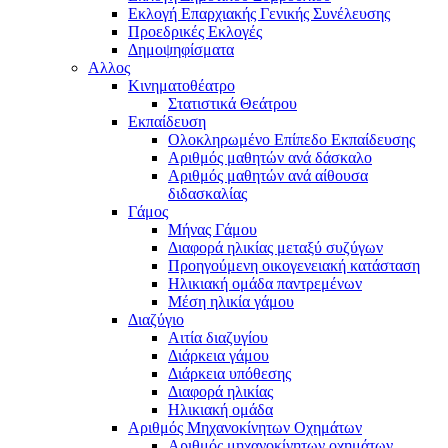
Εκλογή Επαρχιακής Γενικής Συνέλευσης
Προεδρικές Εκλογές
Δημοψηφίσματα
Αλλος
Κινηματοθέατρο
Στατιστικά Θεάτρου
Εκπαίδευση
Ολοκληρωμένο Επίπεδο Εκπαίδευσης
Αριθμός μαθητών ανά δάσκαλο
Αριθμός μαθητών ανά αίθουσα
διδασκαλίας
Γάμος
Μήνας Γάμου
Διαφορά ηλικίας μεταξύ συζύγων
Προηγούμενη οικογενειακή κατάσταση
Ηλικιακή ομάδα παντρεμένων
Μέση ηλικία γάμου
Διαζύγιο
Αιτία διαζυγίου
Διάρκεια γάμου
Διάρκεια υπόθεσης
Διαφορά ηλικίας
Ηλικιακή ομάδα
Αριθμός Μηχανοκίνητων Οχημάτων
Αριθμός μηχανοκίνητων οχημάτων