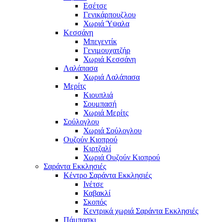
Εσέτσε
Γενικάρπουζλου
Χωριά Ύψαλα
Κεσσάνη
Μπεγεντίκ
Γενιμουχατζήρ
Χωριά Κεσσάνη
Λαλάπασα
Χωριά Λαλάπασα
Μερίτς
Κιουπλιά
Σουμπασή
Χωριά Μερίτς
Σούλογλου
Χωριά Σούλογλου
Ουζούν Κιοπρού
Κιρτζαλί
Χωριά Ουζούν Κιοπρού
Σαράντα Εκκλησιές
Κέντρο Σαράντα Εκκλησιές
Ινέτσε
Καβακλί
Σκοπός
Κεντρικά χωριά Σαράντα Εκκλησιές
Πάμπασκι