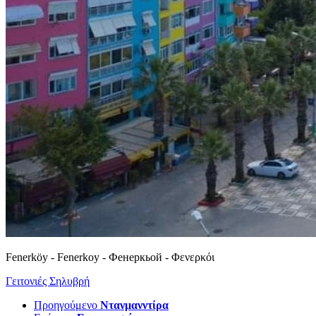
Fenerköy - Fenerkoy - Фенеркьой - Φενερκόι
Γειτονιές Σηλυβρή
Προηγούμενο
Ντανμανντίρα