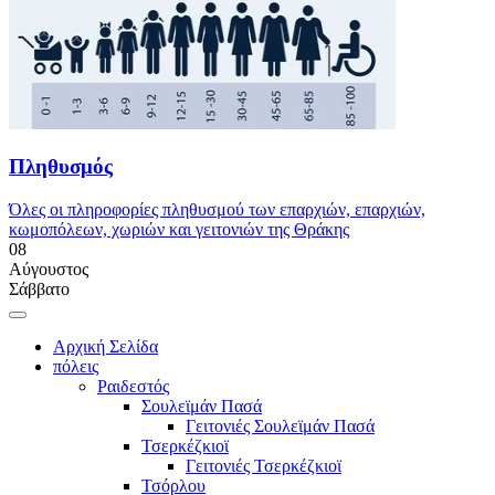
Πληθυσμός
Όλες οι πληροφορίες πληθυσμού των επαρχιών, επαρχιών,
κωμοπόλεων, χωριών και γειτονιών της Θράκης
08
Αύγουστος
Σάββατο
Αρχική Σελίδα
πόλεις
Ραιδεστός
Σουλεϊμάν Πασά
Γειτονιές Σουλεϊμάν Πασά
Τσερκέζκιοϊ
Γειτονιές Τσερκέζκιοϊ
Τσόρλου