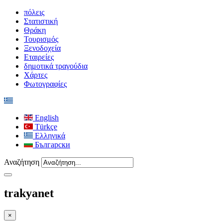
πόλεις
Στατιστική
Θράκη
Τουρισμός
Ξενοδοχεία
Εταιρείες
δημοτικά τραγούδια
Χάρτες
Φωτογραφίες
English
Türkçe
Ελληνικά
Български
Αναζήτηση
trakyanet
×