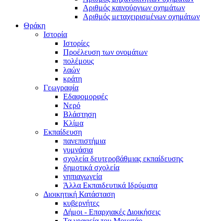
Αριθμός καινούργιων οχημάτων
Αριθμός μεταχειρισμένων οχημάτων
Θράκη
Ιστορία
Ιστορίες
Προέλευση των ονομάτων
πολέμους
λαών
κράτη
Γεωγραφία
Εδαφομορφές
Νερό
Βλάστηση
Κλίμα
Εκπαίδευση
πανεπιστήμια
γυμνάσια
σχολεία δευτεροβάθμιας εκπαίδευσης
δημοτικά σχολεία
νηπιαγωγεία
Άλλα Εκπαιδευτικά Ιδρύματα
Διοικητική Κατάσταση
κυβερνήτες
Δήμοι - Επαρχιακές Διοικήσεις
Τα γραφεία του Μουχτάρ