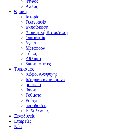
Ψήφος
Αλλος
Θράκη
Ιστορία
Γεωγραφία
Εκπαίδευση
Διοικητική Κατάσταση
Οικονομία
Υγεία
Μεταφορά
Τύπος
Αθλημα
διασημότητες
Τουρισμός
Χώροι Αναψυχής
Ιστορικά αντικείμενα
μουσεία
Φύση
Γεύματα
Ρούχα
παραδόσεις
Εκδηλώσεις
Ξενοδοχεία
Εταιρείες
Νέα