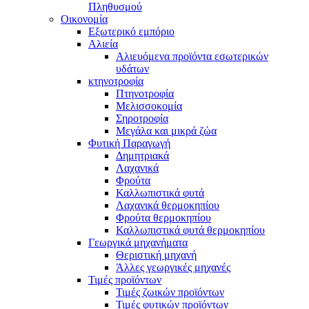
Πληθυσμού
Οικονομία
Εξωτερικό εμπόριο
Αλιεία
Αλιευόμενα προϊόντα εσωτερικών
υδάτων
κτηνοτροφία
Πτηνοτροφία
Μελισσοκομία
Σηροτροφία
Μεγάλα και μικρά ζώα
Φυτική Παραγωγή
Δημητριακά
Λαχανικά
Φρούτα
Καλλωπιστικά φυτά
Λαχανικά θερμοκηπίου
Φρούτα θερμοκηπίου
Καλλωπιστικά φυτά θερμοκηπίου
Γεωργικά μηχανήματα
Θεριστική μηχανή
Άλλες γεωργικές μηχανές
Τιμές προϊόντων
Τιμές ζωικών προϊόντων
Τιμές φυτικών προϊόντων