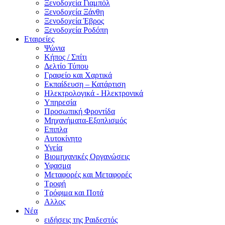
Ξενοδοχεία Γιαμπόλ
Ξενοδοχεία Ξάνθη
Ξενοδοχεία Έβρος
Ξενοδοχεία Ροδόπη
Εταιρείες
Ψώνια
Κήπος / Σπίτι
Δελτίο Τύπου
Γραφείο και Χαρτικά
Εκπαίδευση – Κατάρτιση
Ηλεκτρολογικά - Ηλεκτρονικά
Υπηρεσία
Προσωπική Φροντίδα
Μηχανήματα-Εξοπλισμός
Επιπλα
Αυτοκίνητο
Υγεία
Βιομηχανικές Οργανώσεις
Υφασμα
Μεταφορές και Μεταφορές
Τροφή
Τρόφιμα και Ποτά
Αλλος
Νέα
ειδήσεις της Ραιδεστός