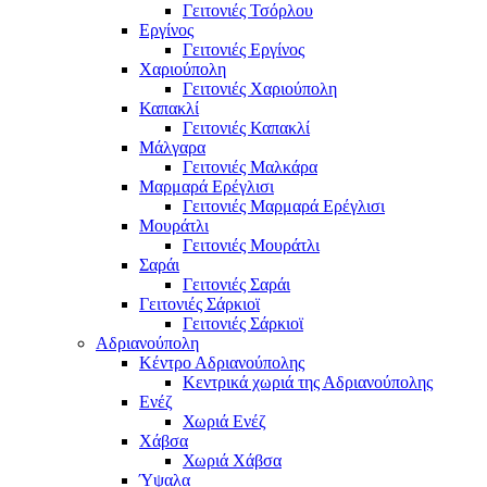
Γειτονιές Τσόρλου
Εργίνος
Γειτονιές Εργίνος
Χαριούπολη
Γειτονιές Χαριούπολη
Καπακλί
Γειτονιές Καπακλί
Μάλγαρα
Γειτονιές Μαλκάρα
Μαρμαρά Ερέγλισι
Γειτονιές Μαρμαρά Ερέγλισι
Μουράτλι
Γειτονιές Μουράτλι
Σαράι
Γειτονιές Σαράι
Γειτονιές Σάρκιοϊ
Γειτονιές Σάρκιοϊ
Αδριανούπολη
Κέντρο Αδριανούπολης
Κεντρικά χωριά της Αδριανούπολης
Ενέζ
Χωριά Ενέζ
Χάβσα
Χωριά Χάβσα
Ύψαλα