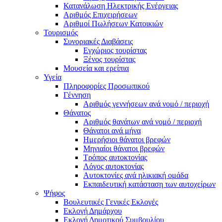
Κατανάλωση Ηλεκτρικής Ενέργειας
Αριθμός Επιχειρήσεων
Αριθμοί Πωλήσεων Κατοικιών
Τουρισμός
Συνοριακές Διαβάσεις
Εγχώριος τουρίστας
Ξένος τουρίστας
Μουσεία και ερείπια
Υγεία
Πληροφορίες Προσωπικού
Γέννηση
Αριθμός γεννήσεων ανά νομό / περιοχή
Θάνατος
Αριθμός θανάτων ανά νομό / περιοχή
Θάνατοι ανά μήνα
Ημερήσιοι θάνατοι βρεφών
Μηνιαίοι θάνατοι βρεφών
Τρόπος αυτοκτονίας
Λόγος αυτοκτονίας
Αυτοκτονίες ανά ηλικιακή ομάδα
Εκπαιδευτική κατάσταση των αυτοχείρων
Ψήφος
Βουλευτικές Γενικές Εκλογές
Εκλογή Δημάρχου
Εκλογή Δημοτικού Συμβουλίου