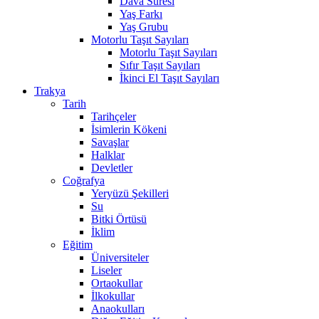
Dava Süresi
Yaş Farkı
Yaş Grubu
Motorlu Taşıt Sayıları
Motorlu Taşıt Sayıları
Sıfır Taşıt Sayıları
İkinci El Taşıt Sayıları
Trakya
Tarih
Tarihçeler
İsimlerin Kökeni
Savaşlar
Halklar
Devletler
Coğrafya
Yeryüzü Şekilleri
Su
Bitki Örtüsü
İklim
Eğitim
Üniversiteler
Liseler
Ortaokullar
İlkokullar
Anaokulları