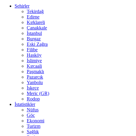
Şehirler
Tekirdağ
Edirne
Kırklareli
Çanakkale
İstanbul
Burgaz
Eski Zağra
Filibe
Hasköy
İslimiye
Kırcaali
Paşmaklı
Pazarcık
Yanbolu
İskeçe
Meriç (GR)
Rodop
İstatistikler
Nüfus
Göç
Ekonomi
Turizm
Sağlık