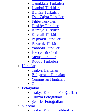
Çanakkale Türküleri
İstanbul Türküleri
Burgaz Türküleri
Eski Zağra Türküleri
Filibe Türküleri
Hasköy Türküleri
İslimiye Türküleri
Kırcaali Türküleri
Paşmaklı Türküleri
Pazarcık Türküleri
Yanbolu Türküleri
İskeçe Türküleri
Meriç Türküleri
Rodop Türküleri
Haritalar
Trakya Haritaları
Bulgaristan Haritaları
Yunanistan Haritaları
Online
Fotoğraflar
Trakya Konuları Fotoğrafları
Turizm Fotoğrafları
Şehirler Fotoğrafları
Videolar
Trakya Konuları Videoları