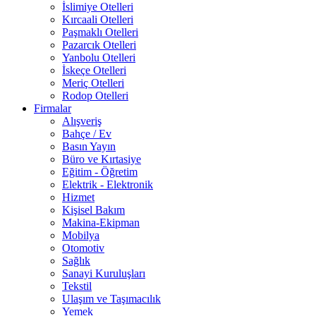
İslimiye Otelleri
Kırcaali Otelleri
Paşmaklı Otelleri
Pazarcık Otelleri
Yanbolu Otelleri
İskeçe Otelleri
Meriç Otelleri
Rodop Otelleri
Firmalar
Alışveriş
Bahçe / Ev
Basın Yayın
Büro ve Kırtasiye
Eğitim - Öğretim
Elektrik - Elektronik
Hizmet
Kişisel Bakım
Makina-Ekipman
Mobilya
Otomotiv
Sağlık
Sanayi Kuruluşları
Tekstil
Ulaşım ve Taşımacılık
Yemek