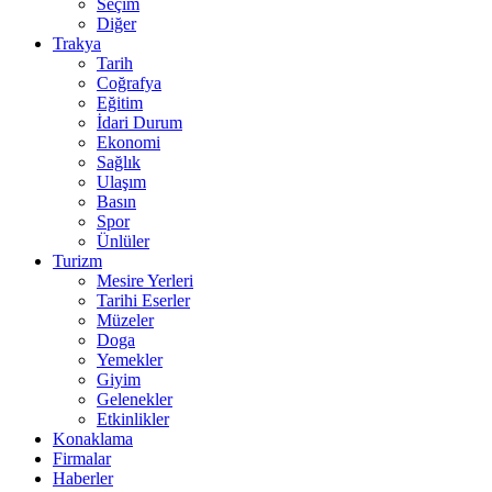
Seçim
Diğer
Trakya
Tarih
Coğrafya
Eğitim
İdari Durum
Ekonomi
Sağlık
Ulaşım
Basın
Spor
Ünlüler
Turizm
Mesire Yerleri
Tarihi Eserler
Müzeler
Doga
Yemekler
Giyim
Gelenekler
Etkinlikler
Konaklama
Firmalar
Haberler