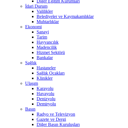
Diğer Eğitim Kurumları
İdari Durum
Valilikler
Belediyeler ve Kaymakamlıklar
Muhtarlıklar
Ekonomi
Sanayi
Tarim
Hayvancılık
Madencilik
Hizmet Sektörü
Bankalar
Sağlık
Hastaneler
Sağlık Ocakları
Klinikler
Ulaşım
Karayolu
Havayolu
Denizyolu
Demiryolu
Basın
Radyo ve Televizyon
Gazete ve Dergi
Diğer Basın Kuruluşları