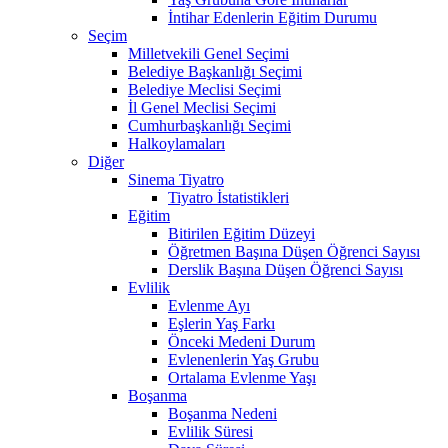
İntihar Edenlerin Eğitim Durumu
Seçim
Milletvekili Genel Seçimi
Belediye Başkanlığı Seçimi
Belediye Meclisi Seçimi
İl Genel Meclisi Seçimi
Cumhurbaşkanlığı Seçimi
Halkoylamaları
Diğer
Sinema Tiyatro
Tiyatro İstatistikleri
Eğitim
Bitirilen Eğitim Düzeyi
Öğretmen Başına Düşen Öğrenci Sayısı
Derslik Başına Düşen Öğrenci Sayısı
Evlilik
Evlenme Ayı
Eşlerin Yaş Farkı
Önceki Medeni Durum
Evlenenlerin Yaş Grubu
Ortalama Evlenme Yaşı
Boşanma
Boşanma Nedeni
Evlilik Süresi