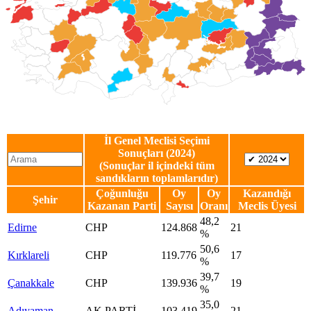
İl Genel Meclisi Seçimi
Sonuçları (2024)
(Sonuçlar il içindeki tüm
sandıkların toplamlarıdır)
Çoğunluğu
Oy
Oy
Kazandığı
Şehir
Kazanan Parti
Sayısı
Oranı
Meclis Üyesi
48,2
Edirne
CHP
124.868
21
%
50,6
Kırklareli
CHP
119.776
17
%
39,7
Çanakkale
CHP
139.936
19
%
35,0
Adıyaman
AK PARTİ
103.419
21