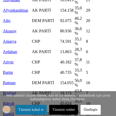
%
35,0
Afyonkarahisar
AK PARTİ
154.158
29
%
46,2
Ağrı
DEM PARTİ
92.075
20
%
36,6
Aksaray
AK PARTİ
80.936
12
%
35,1
Amasya
CHP
74.591
8
%
28,3
Ardahan
AK PARTİ
13.863
6
%
37,8
Artvin
CHP
40.182
11
%
33,3
Bartın
CHP
40.735
5
%
56,0
Batman
DEM PARTİ
154.055
16
%
43,9
Bayburt
AK PARTİ
18.173
7
%
Web sitemizi ziyaret ederek, size en iyi deneyimi sunabilmek için çerez
kullandığımızı kabul etmiş olursunuz.
33,5
Bilecik
CHP
45.624
10
%
Tümünü kabul et
Tümünü reddet
Özelleştir
33,1
Bingöl
AK PARTİ
40.220
11