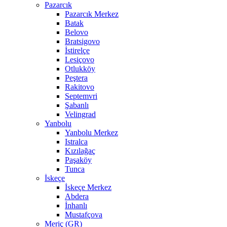
Pazarcık
Pazarcık Merkez
Batak
Belovo
Bratsigovo
İstirelçe
Lesiçovo
Otlukköy
Peştera
Rakitovo
Septemvri
Şabanlı
Velingrad
Yanbolu
Yanbolu Merkez
Istralca
Kızılağaç
Paşaköy
Tunca
İskeçe
İskeçe Merkez
Abdera
İnhanlı
Mustafçova
Meriç (GR)