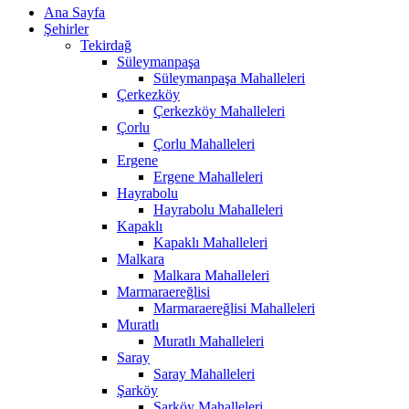
Ana Sayfa
Şehirler
Tekirdağ
Süleymanpaşa
Süleymanpaşa Mahalleleri
Çerkezköy
Çerkezköy Mahalleleri
Çorlu
Çorlu Mahalleleri
Ergene
Ergene Mahalleleri
Hayrabolu
Hayrabolu Mahalleleri
Kapaklı
Kapaklı Mahalleleri
Malkara
Malkara Mahalleleri
Marmaraereğlisi
Marmaraereğlisi Mahalleleri
Muratlı
Muratlı Mahalleleri
Saray
Saray Mahalleleri
Şarköy
Şarköy Mahalleleri