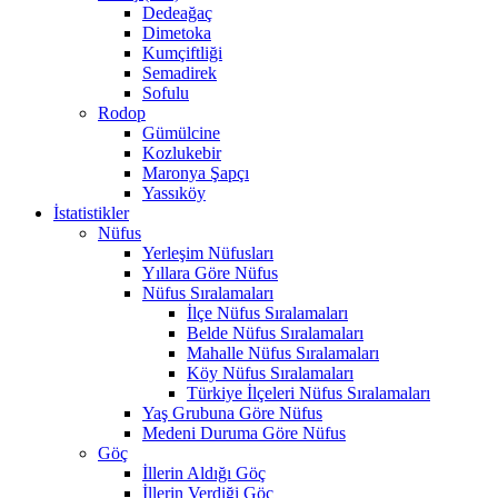
Dedeağaç
Dimetoka
Kumçiftliği
Semadirek
Sofulu
Rodop
Gümülcine
Kozlukebir
Maronya Şapçı
Yassıköy
İstatistikler
Nüfus
Yerleşim Nüfusları
Yıllara Göre Nüfus
Nüfus Sıralamaları
İlçe Nüfus Sıralamaları
Belde Nüfus Sıralamaları
Mahalle Nüfus Sıralamaları
Köy Nüfus Sıralamaları
Türkiye İlçeleri Nüfus Sıralamaları
Yaş Grubuna Göre Nüfus
Medeni Duruma Göre Nüfus
Göç
İllerin Aldığı Göç
İllerin Verdiği Göç