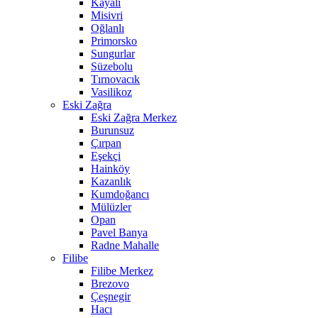
Kayalı
Misivri
Oğlanlı
Primorsko
Sungurlar
Süzebolu
Tırnovacık
Vasilikoz
Eski Zağra
Eski Zağra Merkez
Burunsuz
Çırpan
Eşekçi
Hainköy
Kazanlık
Kumdoğancı
Mülüzler
Opan
Pavel Banya
Radne Mahalle
Filibe
Filibe Merkez
Brezovo
Çeşnegir
Hacı