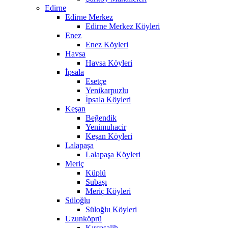
Edirne
Edirne Merkez
Edirne Merkez Köyleri
Enez
Enez Köyleri
Havsa
Havsa Köyleri
İpsala
Esetçe
Yenikarpuzlu
İpsala Köyleri
Keşan
Beğendik
Yenimuhacir
Keşan Köyleri
Lalapaşa
Lalapaşa Köyleri
Meriç
Küplü
Subaşı
Meriç Köyleri
Süloğlu
Süloğlu Köyleri
Uzunköprü
Kırcasalih