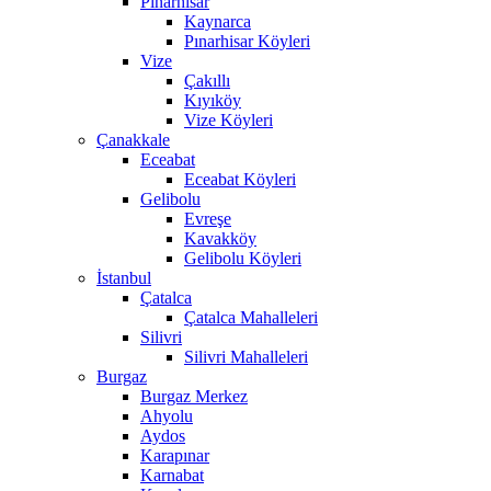
Pınarhisar
Kaynarca
Pınarhisar Köyleri
Vize
Çakıllı
Kıyıköy
Vize Köyleri
Çanakkale
Eceabat
Eceabat Köyleri
Gelibolu
Evreşe
Kavakköy
Gelibolu Köyleri
İstanbul
Çatalca
Çatalca Mahalleleri
Silivri
Silivri Mahalleleri
Burgaz
Burgaz Merkez
Ahyolu
Aydos
Karapınar
Karnabat