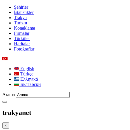
Şehirler
İstatistikler
Trakya
Turizm
Konaklama
Firmalar
Türküler
Haritalar
Fotoğraflar
English
Türkçe
Ελληνικά
Български
Arama
trakyanet
×