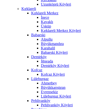
Uzunköprü Köyleri
Kırklareli
Kırklareli Merkez
İnece
Kavaklı
Üsküp
Kırklareli Merkez Köyleri
Babaeski
Alpullu
Büyükmandıra
Karahalil
Babaeski Köyleri
Demirköy
İğneada
Demirköy Köyleri
Kofçaz
Kofçaz Köyleri
Lüleburgaz
Ahmetbey
Büyükkarıştıran
Evrensekiz
Lüleburgaz Köyleri
Pehlivanköy
Pehlivanköy Köyleri