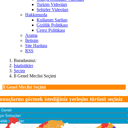
Turizm Videoları
Şehirler Videoları
Hakkımızda
Kullanım Şartları
Gizlilik Politikası
Çerez Politikası
Arama
İletişim
Site Haritası
RSS
Buradasınız:
İstatistikler
Seçim
İl Genel Meclisi Seçimi
İl Genel Meclisi Seçimi
onuçlarını görmek istediğiniz yerleşim türünü seçiniz