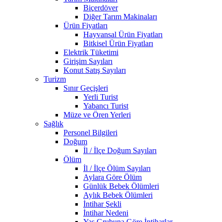
Biçerdöver
Diğer Tarım Makinaları
Ürün Fiyatları
Hayvansal Ürün Fiyatları
Bitkisel Ürün Fiyatları
Elektrik Tüketimi
Girişim Sayıları
Konut Satış Sayıları
Turizm
Sınır Geçişleri
Yerli Turist
Yabancı Turist
Müze ve Ören Yerleri
Sağlık
Personel Bilgileri
Doğum
İl / İlçe Doğum Sayıları
Ölüm
İl / İlçe Ölüm Sayıları
Aylara Göre Ölüm
Günlük Bebek Ölümleri
Aylık Bebek Ölümleri
İntihar Şekli
İntihar Nedeni
Yaş Grubuna Göre İntiharlar