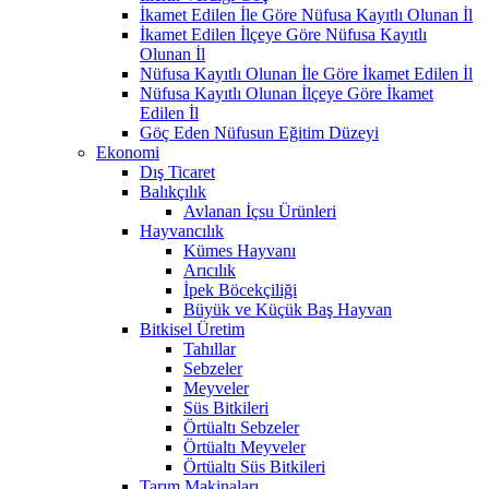
İkamet Edilen İle Göre Nüfusa Kayıtlı Olunan İl
İkamet Edilen İlçeye Göre Nüfusa Kayıtlı
Olunan İl
Nüfusa Kayıtlı Olunan İle Göre İkamet Edilen İl
Nüfusa Kayıtlı Olunan İlçeye Göre İkamet
Edilen İl
Göç Eden Nüfusun Eğitim Düzeyi
Ekonomi
Dış Ticaret
Balıkçılık
Avlanan İçsu Ürünleri
Hayvancılık
Kümes Hayvanı
Arıcılık
İpek Böcekçiliği
Büyük ve Küçük Baş Hayvan
Bitkisel Üretim
Tahıllar
Sebzeler
Meyveler
Süs Bitkileri
Örtüaltı Sebzeler
Örtüaltı Meyveler
Örtüaltı Süs Bitkileri
Tarım Makinaları