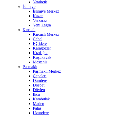
Yatakçık
İslimiye
İslimiye Merkez
Kazan
Verzaraz
Yeni Zağra
Kırcaali
Kırcaali Merkez
Cebel
Eğridere
Karagözler
Kızılağaç
Koşukavak
Mestanlı
Paşmaklı
Paşmaklı Merkez
Çepeleri
Darıdere
Dospat
Dövlen
Ilıca
Karabulak
Maden
Palas
Uzundere