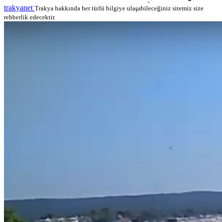
trakyanet
Trakya hakkında her türlü bilgiye ulaşabileceğiniz sitemiz size
rehberlik edecektir.