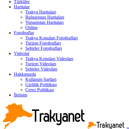
Türküler
Haritalar
Trakya Haritaları
Bulgaristan Haritaları
Yunanistan Haritaları
Online
Fotoğraflar
Trakya Konuları Fotoğrafları
Turizm Fotoğrafları
Şehirler Fotoğrafları
Videolar
Trakya Konuları Videoları
Turizm Videoları
Şehirler Videoları
Hakkımızda
Kullanım Şartları
Gizlilik Politikası
Çerez Politikası
İletişim
t