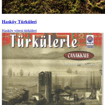
Hasköy Türküleri
Hasköy yöresi türküleri