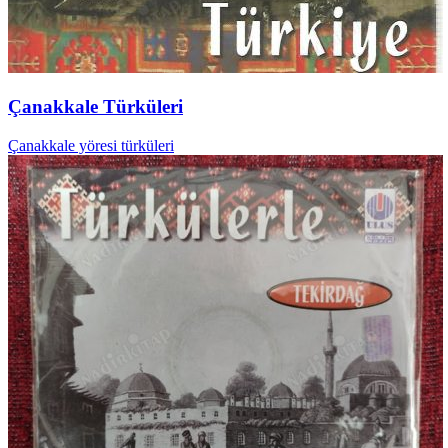
Çanakkale Türküleri
Çanakkale yöresi türküleri