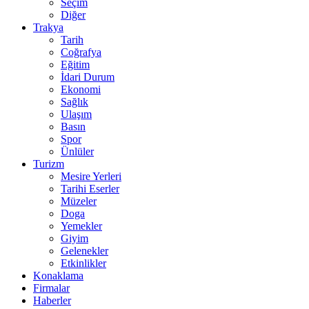
Seçim
Diğer
Trakya
Tarih
Coğrafya
Eğitim
İdari Durum
Ekonomi
Sağlık
Ulaşım
Basın
Spor
Ünlüler
Turizm
Mesire Yerleri
Tarihi Eserler
Müzeler
Doga
Yemekler
Giyim
Gelenekler
Etkinlikler
Konaklama
Firmalar
Haberler