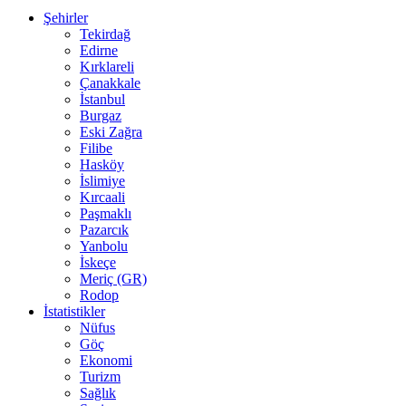
Şehirler
Tekirdağ
Edirne
Kırklareli
Çanakkale
İstanbul
Burgaz
Eski Zağra
Filibe
Hasköy
İslimiye
Kırcaali
Paşmaklı
Pazarcık
Yanbolu
İskeçe
Meriç (GR)
Rodop
İstatistikler
Nüfus
Göç
Ekonomi
Turizm
Sağlık