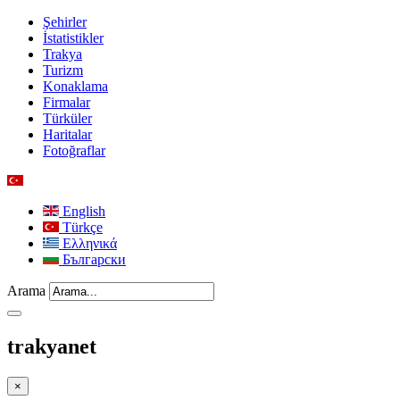
Şehirler
İstatistikler
Trakya
Turizm
Konaklama
Firmalar
Türküler
Haritalar
Fotoğraflar
English
Türkçe
Ελληνικά
Български
Arama
trakyanet
×