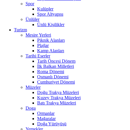
Spor
Kulüpler
Spor Altyapısı
Ünlüler
Ünlü Kişilikler
Turizm
Mesire Yerleri
Piknik Alanları
Plajlar
Kamp Alanları
Tarihi Eserler
Tarih Öncesi Dönem
İlk Balkan Milletleri
Roma Dönemi
Osmanlı Dönemi
Cumhuriyet Dönemi
Müzeler
Doğu Trakya Müzeleri
Kuzey Trakya Müzeleri
Batı Trakya Müzeleri
Doga
Ormanlar
Mağaralar
Doğa Yürüyüşü
Yemekler