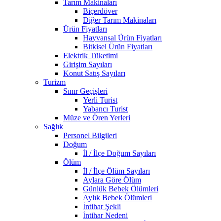
Tarım Makinaları
Biçerdöver
Diğer Tarım Makinaları
Ürün Fiyatları
Hayvansal Ürün Fiyatları
Bitkisel Ürün Fiyatları
Elektrik Tüketimi
Girişim Sayıları
Konut Satış Sayıları
Turizm
Sınır Geçişleri
Yerli Turist
Yabancı Turist
Müze ve Ören Yerleri
Sağlık
Personel Bilgileri
Doğum
İl / İlçe Doğum Sayıları
Ölüm
İl / İlçe Ölüm Sayıları
Aylara Göre Ölüm
Günlük Bebek Ölümleri
Aylık Bebek Ölümleri
İntihar Şekli
İntihar Nedeni