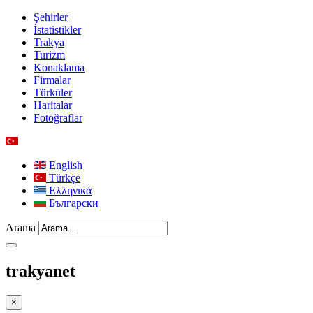
Şehirler
İstatistikler
Trakya
Turizm
Konaklama
Firmalar
Türküler
Haritalar
Fotoğraflar
English
Türkçe
Ελληνικά
Български
Arama
trakyanet
×