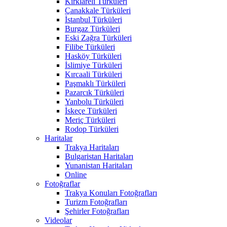
Kırklareli Türküleri
Çanakkale Türküleri
İstanbul Türküleri
Burgaz Türküleri
Eski Zağra Türküleri
Filibe Türküleri
Hasköy Türküleri
İslimiye Türküleri
Kırcaali Türküleri
Paşmaklı Türküleri
Pazarcık Türküleri
Yanbolu Türküleri
İskeçe Türküleri
Meriç Türküleri
Rodop Türküleri
Haritalar
Trakya Haritaları
Bulgaristan Haritaları
Yunanistan Haritaları
Online
Fotoğraflar
Trakya Konuları Fotoğrafları
Turizm Fotoğrafları
Şehirler Fotoğrafları
Videolar