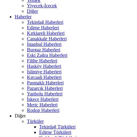
Yemek
Yiyecek-İçecek
Diğer
Haberler
Tekirdağ Haberleri
Edirne Haberleri
Kırklareli Haberleri
Çanakkale Haberleri
İstanbul Haberleri
Burgaz Haberleri
Eski Zağra Haberleri
Filibe Haberleri
Hasköy Haberleri
İslimiye Haberleri
Kırcaali Haberleri
Paşmaklı Haberleri
Pazarcık Haberleri
Yanbolu Haberleri
İskeçe Haberleri
Meriç Haberleri
Rodop Haberleri
Diğer
Türküler
Tekirdağ Türküleri
Edirne Türküleri