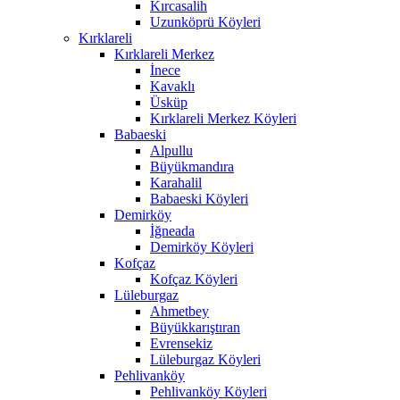
Kırcasalih
Uzunköprü Köyleri
Kırklareli
Kırklareli Merkez
İnece
Kavaklı
Üsküp
Kırklareli Merkez Köyleri
Babaeski
Alpullu
Büyükmandıra
Karahalil
Babaeski Köyleri
Demirköy
İğneada
Demirköy Köyleri
Kofçaz
Kofçaz Köyleri
Lüleburgaz
Ahmetbey
Büyükkarıştıran
Evrensekiz
Lüleburgaz Köyleri
Pehlivanköy
Pehlivanköy Köyleri