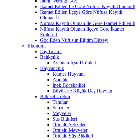
İllerin Verdiği Göç
İkamet Edilen İle Göre Nüfusa Kayıtlı Olunan İl
İkamet Edilen İlçeye Göre Nüfusa Kayıtlı
Olunan İl
Nüfusa Kayıtlı Olunan İle Göre İkamet Edilen İl
Nüfusa Kayıtlı Olunan İlçeye Göre İkamet
Edilen İl
Göç Eden Nüfusun Eğitim Düzeyi
Ekonomi
Dış Ticaret
Balıkçılık
Avlanan İçsu Ürünleri
Hayvancılık
Kümes Hayvanı
Arıcılık
İpek Böcekçiliği
Büyük ve Küçük Baş Hayvan
Bitkisel Üretim
Tahıllar
Sebzeler
Meyveler
Süs Bitkileri
Örtüaltı Sebzeler
Örtüaltı Meyveler
Örtüaltı Süs Bitkileri