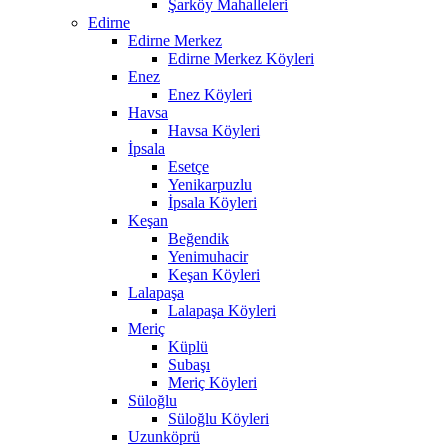
Şarköy Mahalleleri
Edirne
Edirne Merkez
Edirne Merkez Köyleri
Enez
Enez Köyleri
Havsa
Havsa Köyleri
İpsala
Esetçe
Yenikarpuzlu
İpsala Köyleri
Keşan
Beğendik
Yenimuhacir
Keşan Köyleri
Lalapaşa
Lalapaşa Köyleri
Meriç
Küplü
Subaşı
Meriç Köyleri
Süloğlu
Süloğlu Köyleri
Uzunköprü