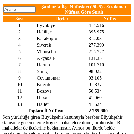
Şanlıurfa İlçe Nüfusları (2025) - Sıralama:
Nüfusa Göre Sıralı
Sıra
İlçeler
Nüfus
1
Eyyübiye
414.516
2
Haliliye
395.975
3
Karaköprü
312.031
4
Siverek
277.399
5
Viranşehir
215.727
6
Akçakale
131.351
7
Harran
101.710
8
Suruç
98.022
9
Ceylanpınar
93.105
10
Birecik
91.837
11
Bozova
50.534
12
Hilvan
41.969
13
Halfeti
41.624
Toplam İl Nüfusu
2.265.800
Son yürürlüğe giren Büyükşehir kanunuyla beraber Büyükşehir
statüsüne geçen illerde köyler mahallelere dönüştürülmüştür. Bu
mahalleler de ilçelerine bağlanmıştır. Ayrıca bu illerde belde
teşkilatları da kaldırılmıştır. Tüm bu yerleşimler tek bir ilçe nüfusu