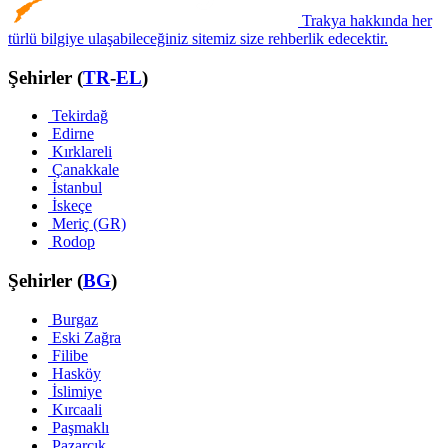
Trakya hakkında her
türlü bilgiye ulaşabileceğiniz sitemiz size rehberlik edecektir.
Şehirler (
TR
-
EL
)
Tekirdağ
Edirne
Kırklareli
Çanakkale
İstanbul
İskeçe
Meriç (GR)
Rodop
Şehirler (
BG
)
Burgaz
Eski Zağra
Filibe
Hasköy
İslimiye
Kırcaali
Paşmaklı
Pazarcık