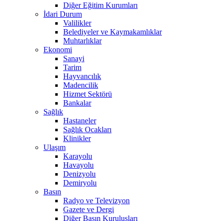
Diğer Eğitim Kurumları
İdari Durum
Valilikler
Belediyeler ve Kaymakamlıklar
Muhtarlıklar
Ekonomi
Sanayi
Tarim
Hayvancılık
Madencilik
Hizmet Sektörü
Bankalar
Sağlık
Hastaneler
Sağlık Ocakları
Klinikler
Ulaşım
Karayolu
Havayolu
Denizyolu
Demiryolu
Basın
Radyo ve Televizyon
Gazete ve Dergi
Diğer Basın Kuruluşları