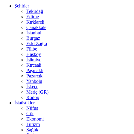
Şehirler
Tekirdağ
Edirne
Kırklareli
Çanakkale
İstanbul
Burgaz
Eski Zağra
Filibe
Hasköy
İslimiye
Kırcaali
Paşmaklı
Pazarcık
Yanbolu
İskeçe
Meriç (GR)
Rodop
İstatistikler
Nüfus
Göç
Ekonomi
Turizm
Sağlık