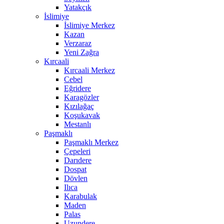
Yatakçık
İslimiye
İslimiye Merkez
Kazan
Verzaraz
Yeni Zağra
Kırcaali
Kırcaali Merkez
Cebel
Eğridere
Karagözler
Kızılağaç
Koşukavak
Mestanlı
Paşmaklı
Paşmaklı Merkez
Çepeleri
Darıdere
Dospat
Dövlen
Ilıca
Karabulak
Maden
Palas
Uzundere