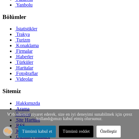
Yanbolu
Bölümler
İstatistikler
Trakya
Turizm
Konaklama
Firmalar
Haberler
Türküler
Haritalar
Fotoğraflar
Videolar
Sitemiz
Hakkımızda
Arama
İletişim
Web sitemizi ziyaret ederek, size en iyi deneyimi sunabilmek için çerez
kullandığımızı kabul etmiş olursunuz.
Site Haritası
RSS
Kullanım Şartları
Tümünü kabul et
Tümünü reddet
Özelleştir
Gizlilik Politikası