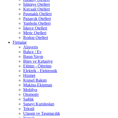
İslimiye Otelleri
Kırcaali Otelleri
Paşmaklı Otelleri
Pazarcık Otelleri
Yanbolu Otelleri
İskeçe Otelleri
Meriç Otelleri
Rodop Otelleri
Firmalar
Alışveriş
Bahçe / Ev
Basın Yayın
Büro ve Kırtasiye
Eğitim - Öğretim
Elektrik - Elektronik
Hizmet
Kişisel Bakım
Makina-Ekipman
Mobilya
Otomotiv
Sağlık
Sanayi Kuruluşları
Tekstil
Ulaşım ve Taşımacılık