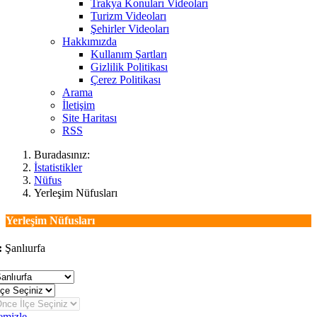
Trakya Konuları Videoları
Turizm Videoları
Şehirler Videoları
Hakkımızda
Kullanım Şartları
Gizlilik Politikası
Çerez Politikası
Arama
İletişim
Site Haritası
RSS
Buradasınız:
İstatistikler
Nüfus
Yerleşim Nüfusları
Yerleşim Nüfusları
:
Şanlıurfa
eğiştir
emizle