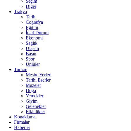
Seçim
Diğer
Trakya
Tarih
Coğrafya
Eğitim
İdari Durum
Ekonomi
Sağlık
Ulaşım
Basın
Spor
Ünlüler
Turizm
Mesire Yerleri
Tarihi Eserler
Müzeler
Doga
Yemekler
Giyim
Gelenekler
Etkinlikler
Konaklama
Firmalar
Haberler