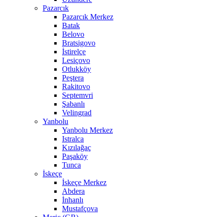
Pazarcık
Pazarcık Merkez
Batak
Belovo
Bratsigovo
İstirelçe
Lesiçovo
Otlukköy
Peştera
Rakitovo
Septemvri
Şabanlı
Velingrad
Yanbolu
Yanbolu Merkez
Istralca
Kızılağaç
Paşaköy
Tunca
İskeçe
İskeçe Merkez
Abdera
İnhanlı
Mustafçova