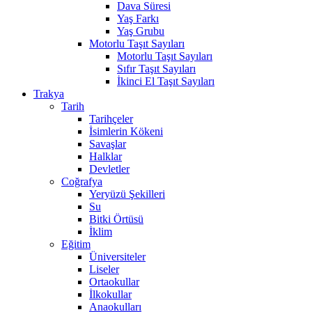
Dava Süresi
Yaş Farkı
Yaş Grubu
Motorlu Taşıt Sayıları
Motorlu Taşıt Sayıları
Sıfır Taşıt Sayıları
İkinci El Taşıt Sayıları
Trakya
Tarih
Tarihçeler
İsimlerin Kökeni
Savaşlar
Halklar
Devletler
Coğrafya
Yeryüzü Şekilleri
Su
Bitki Örtüsü
İklim
Eğitim
Üniversiteler
Liseler
Ortaokullar
İlkokullar
Anaokulları