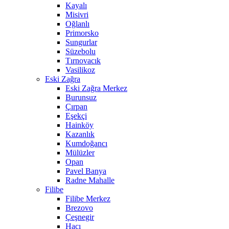
Kayalı
Misivri
Oğlanlı
Primorsko
Sungurlar
Süzebolu
Tırnovacık
Vasilikoz
Eski Zağra
Eski Zağra Merkez
Burunsuz
Çırpan
Eşekçi
Hainköy
Kazanlık
Kumdoğancı
Mülüzler
Opan
Pavel Banya
Radne Mahalle
Filibe
Filibe Merkez
Brezovo
Çeşnegir
Hacı