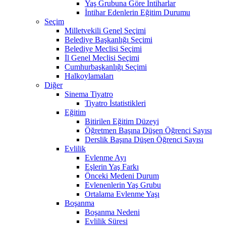
Yaş Grubuna Göre İntiharlar
İntihar Edenlerin Eğitim Durumu
Seçim
Milletvekili Genel Seçimi
Belediye Başkanlığı Seçimi
Belediye Meclisi Seçimi
İl Genel Meclisi Seçimi
Cumhurbaşkanlığı Seçimi
Halkoylamaları
Diğer
Sinema Tiyatro
Tiyatro İstatistikleri
Eğitim
Bitirilen Eğitim Düzeyi
Öğretmen Başına Düşen Öğrenci Sayısı
Derslik Başına Düşen Öğrenci Sayısı
Evlilik
Evlenme Ayı
Eşlerin Yaş Farkı
Önceki Medeni Durum
Evlenenlerin Yaş Grubu
Ortalama Evlenme Yaşı
Boşanma
Boşanma Nedeni
Evlilik Süresi