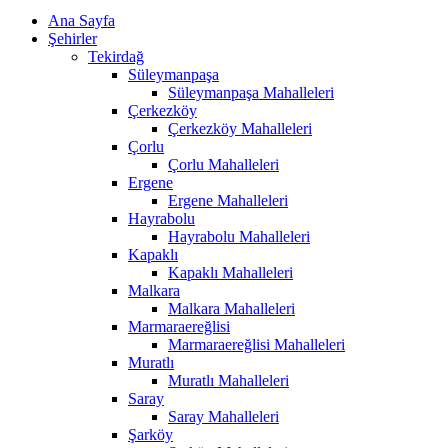
Ana Sayfa
Şehirler
Tekirdağ
Süleymanpaşa
Süleymanpaşa Mahalleleri
Çerkezköy
Çerkezköy Mahalleleri
Çorlu
Çorlu Mahalleleri
Ergene
Ergene Mahalleleri
Hayrabolu
Hayrabolu Mahalleleri
Kapaklı
Kapaklı Mahalleleri
Malkara
Malkara Mahalleleri
Marmaraereğlisi
Marmaraereğlisi Mahalleleri
Muratlı
Muratlı Mahalleleri
Saray
Saray Mahalleleri
Şarköy