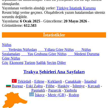
olmuşlardır.
Yayınlanan verilerin alındığı yerler:
Türkiye İstatistik Kurumu
Resmi bilgi yerine geçmez. Oluşabilecek yazım hatalarından sitemiz
sorumlu değildir.
Yayınlama:
6 Ocak 2025
- Güncelleme:
20 Mayıs 2026
-
Görüntüleme:
612.583
İstatistikler
Nüfus
Yerleşim Nüfusları
Yıllara Göre Nüfus
Nüfus
Sıralamaları
Yaş Grubuna Göre Nüfus
Medeni Duruma
Göre Nüfus
Göç
Ekonomi
Turizm
Sağlık
Seçim
Diğer
Trakya Şehirleri Ana Sayfaları
Tekirdağ
-
Edirne
-
Kırklareli
-
Çanakkale
-
İstanbul
Burgaz
-
Eski Zağra
-
Filibe
-
Hasköy
-
İslimiye
-
Kırcaali
-
Paşmaklı
-
Pazarcık
-
Yanbolu
İskeçe
-
Meriç (GR)
-
Rodop