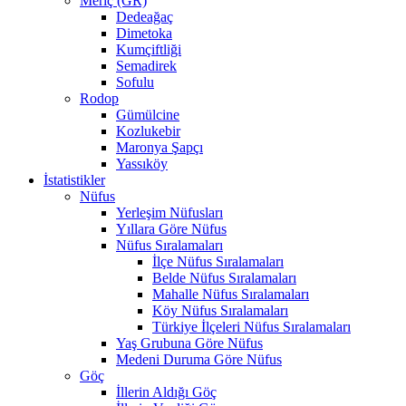
Meriç (GR)
Dedeağaç
Dimetoka
Kumçiftliği
Semadirek
Sofulu
Rodop
Gümülcine
Kozlukebir
Maronya Şapçı
Yassıköy
İstatistikler
Nüfus
Yerleşim Nüfusları
Yıllara Göre Nüfus
Nüfus Sıralamaları
İlçe Nüfus Sıralamaları
Belde Nüfus Sıralamaları
Mahalle Nüfus Sıralamaları
Köy Nüfus Sıralamaları
Türkiye İlçeleri Nüfus Sıralamaları
Yaş Grubuna Göre Nüfus
Medeni Duruma Göre Nüfus
Göç
İllerin Aldığı Göç