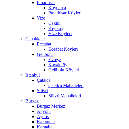
Pınarhisar
Kaynarca
Pınarhisar Köyleri
Vize
Çakıllı
Kıyıköy
Vize Köyleri
Çanakkale
Eceabat
Eceabat Köyleri
Gelibolu
Evreşe
Kavakköy
Gelibolu Köyleri
İstanbul
Çatalca
Çatalca Mahalleleri
Silivri
Silivri Mahalleleri
Burgaz
Burgaz Merkez
Ahyolu
Aydos
Karapınar
Karnabat