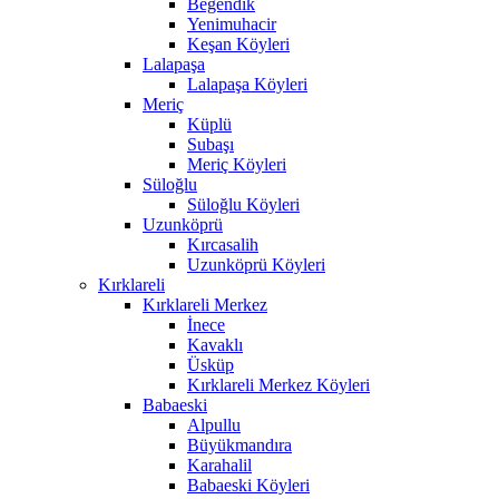
Beğendik
Yenimuhacir
Keşan Köyleri
Lalapaşa
Lalapaşa Köyleri
Meriç
Küplü
Subaşı
Meriç Köyleri
Süloğlu
Süloğlu Köyleri
Uzunköprü
Kırcasalih
Uzunköprü Köyleri
Kırklareli
Kırklareli Merkez
İnece
Kavaklı
Üsküp
Kırklareli Merkez Köyleri
Babaeski
Alpullu
Büyükmandıra
Karahalil
Babaeski Köyleri