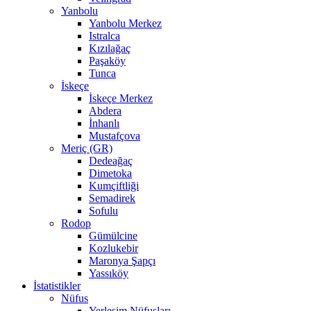
Yanbolu
Yanbolu Merkez
Istralca
Kızılağaç
Paşaköy
Tunca
İskeçe
İskeçe Merkez
Abdera
İnhanlı
Mustafçova
Meriç (GR)
Dedeağaç
Dimetoka
Kumçiftliği
Semadirek
Sofulu
Rodop
Gümülcine
Kozlukebir
Maronya Şapçı
Yassıköy
İstatistikler
Nüfus
Yerleşim Nüfusları