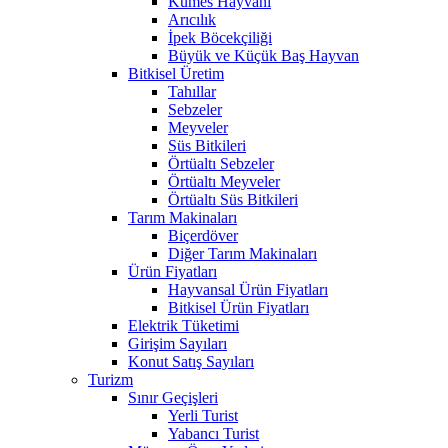
Kümes Hayvanı
Arıcılık
İpek Böcekçiliği
Büyük ve Küçük Baş Hayvan
Bitkisel Üretim
Tahıllar
Sebzeler
Meyveler
Süs Bitkileri
Örtüaltı Sebzeler
Örtüaltı Meyveler
Örtüaltı Süs Bitkileri
Tarım Makinaları
Biçerdöver
Diğer Tarım Makinaları
Ürün Fiyatları
Hayvansal Ürün Fiyatları
Bitkisel Ürün Fiyatları
Elektrik Tüketimi
Girişim Sayıları
Konut Satış Sayıları
Turizm
Sınır Geçişleri
Yerli Turist
Yabancı Turist