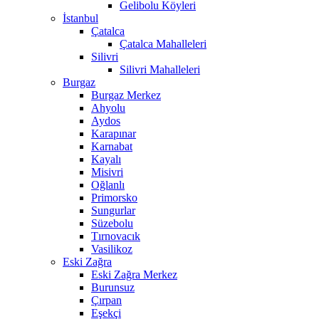
Gelibolu Köyleri
İstanbul
Çatalca
Çatalca Mahalleleri
Silivri
Silivri Mahalleleri
Burgaz
Burgaz Merkez
Ahyolu
Aydos
Karapınar
Karnabat
Kayalı
Misivri
Oğlanlı
Primorsko
Sungurlar
Süzebolu
Tırnovacık
Vasilikoz
Eski Zağra
Eski Zağra Merkez
Burunsuz
Çırpan
Eşekçi