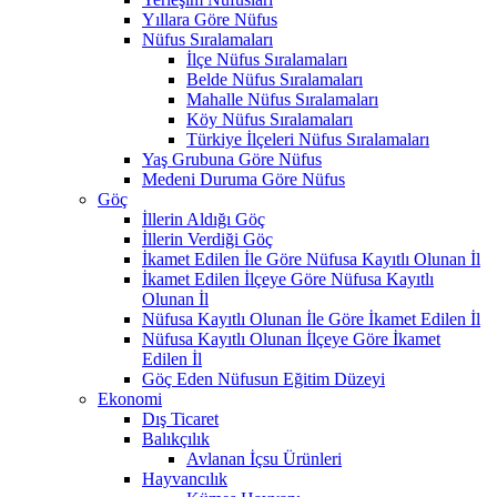
Yıllara Göre Nüfus
Nüfus Sıralamaları
İlçe Nüfus Sıralamaları
Belde Nüfus Sıralamaları
Mahalle Nüfus Sıralamaları
Köy Nüfus Sıralamaları
Türkiye İlçeleri Nüfus Sıralamaları
Yaş Grubuna Göre Nüfus
Medeni Duruma Göre Nüfus
Göç
İllerin Aldığı Göç
İllerin Verdiği Göç
İkamet Edilen İle Göre Nüfusa Kayıtlı Olunan İl
İkamet Edilen İlçeye Göre Nüfusa Kayıtlı
Olunan İl
Nüfusa Kayıtlı Olunan İle Göre İkamet Edilen İl
Nüfusa Kayıtlı Olunan İlçeye Göre İkamet
Edilen İl
Göç Eden Nüfusun Eğitim Düzeyi
Ekonomi
Dış Ticaret
Balıkçılık
Avlanan İçsu Ürünleri
Hayvancılık