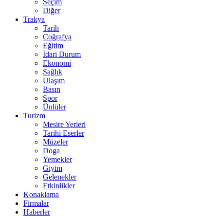
Seçim
Diğer
Trakya
Tarih
Coğrafya
Eğitim
İdari Durum
Ekonomi
Sağlık
Ulaşım
Basın
Spor
Ünlüler
Turizm
Mesire Yerleri
Tarihi Eserler
Müzeler
Doga
Yemekler
Giyim
Gelenekler
Etkinlikler
Konaklama
Firmalar
Haberler