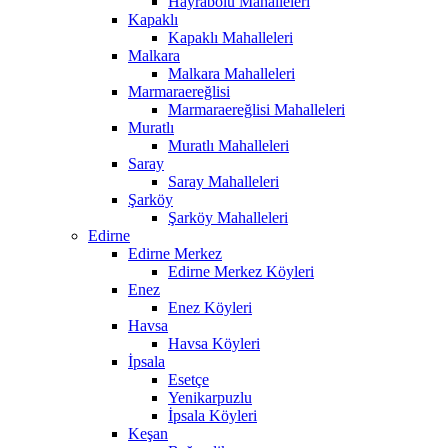
Hayrabolu Mahalleleri
Kapaklı
Kapaklı Mahalleleri
Malkara
Malkara Mahalleleri
Marmaraereğlisi
Marmaraereğlisi Mahalleleri
Muratlı
Muratlı Mahalleleri
Saray
Saray Mahalleleri
Şarköy
Şarköy Mahalleleri
Edirne
Edirne Merkez
Edirne Merkez Köyleri
Enez
Enez Köyleri
Havsa
Havsa Köyleri
İpsala
Esetçe
Yenikarpuzlu
İpsala Köyleri
Keşan