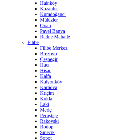
Hainköy
Kazanlık
Kumdoğancı
Mülüzler
Opan
Pavel Banya
Radne Mahalle
Filibe
Filibe Merkez
Brezovo
Çeşnegir
Hacı
Hisar
Kalfa
Kalyonköy
Karlıova
Kriçim
Kukla
Laki
Meriç
Peruştiçe
Rakovski
Rodop
Sinecik
Sopot