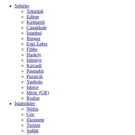
Şehirler
Tekirdağ
Edirne
Kırklareli
Çanakkale
İstanbul
Burgaz
Eski Zağra
Filibe
Hasköy
İslimiye
Kırcaali
Paşmaklı
Pazarcık
Yanbolu
İskeçe
Meriç (GR)
Rodop
İstatistikler
Nüfus
Göç
Ekonomi
Turizm
Sağlık