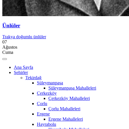
Ünlüler
Trakya doğumlu ünlüler
07
Ağustos
Cuma
Ana Sayfa
Şehirler
Tekirdağ
Süleymanpaşa
Süleymanpaşa Mahalleleri
Çerkezköy
Çerkezköy Mahalleleri
Çorlu
Çorlu Mahalleleri
Ergene
Ergene Mahalleleri
Hayrabolu