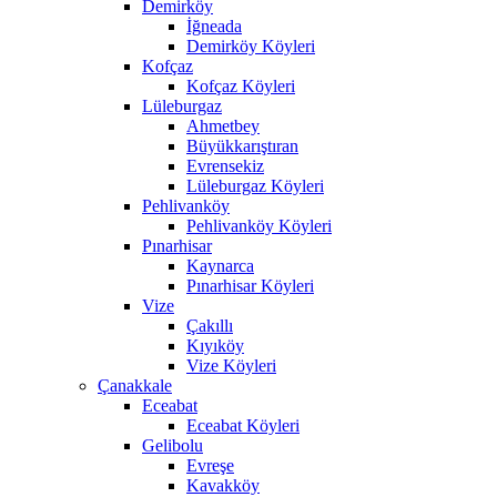
Demirköy
İğneada
Demirköy Köyleri
Kofçaz
Kofçaz Köyleri
Lüleburgaz
Ahmetbey
Büyükkarıştıran
Evrensekiz
Lüleburgaz Köyleri
Pehlivanköy
Pehlivanköy Köyleri
Pınarhisar
Kaynarca
Pınarhisar Köyleri
Vize
Çakıllı
Kıyıköy
Vize Köyleri
Çanakkale
Eceabat
Eceabat Köyleri
Gelibolu
Evreşe
Kavakköy