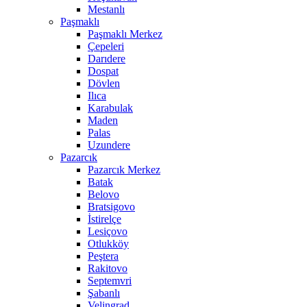
Mestanlı
Paşmaklı
Paşmaklı Merkez
Çepeleri
Darıdere
Dospat
Dövlen
Ilıca
Karabulak
Maden
Palas
Uzundere
Pazarcık
Pazarcık Merkez
Batak
Belovo
Bratsigovo
İstirelçe
Lesiçovo
Otlukköy
Peştera
Rakitovo
Septemvri
Şabanlı
Velingrad