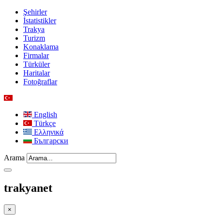
Şehirler
İstatistikler
Trakya
Turizm
Konaklama
Firmalar
Türküler
Haritalar
Fotoğraflar
English
Türkçe
Ελληνικά
Български
Arama
trakyanet
×