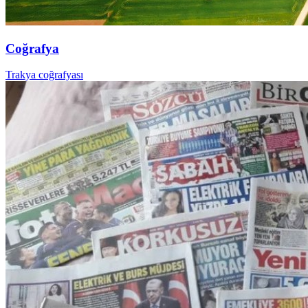
Coğrafya
Trakya coğrafyası