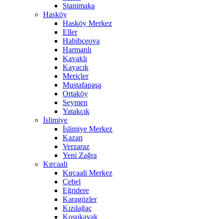
Stanimaka
Hasköy
Hasköy Merkez
Eller
Habibçeova
Harmanlı
Kavaklı
Kayacık
Meriçler
Mustafapaşa
Ortaköy
Seymen
Yatakçık
İslimiye
İslimiye Merkez
Kazan
Verzaraz
Yeni Zağra
Kırcaali
Kırcaali Merkez
Cebel
Eğridere
Karagözler
Kızılağaç
Koşukavak