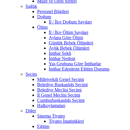
Müze ve Ören Yerleri
Sağlık
Personel Bilgileri
Doğum
İl / İlçe Doğum Sayıları
Ölüm
İl / İlçe Ölüm Sayıları
Aylara Göre Ölüm
Günlük Bebek Ölümleri
Aylık Bebek Ölümleri
İntihar Şekli
İntihar Nedeni
Yaş Grubuna Göre İntiharlar
İntihar Edenlerin Eğitim Durumu
Seçim
Milletvekili Genel Seçimi
Belediye Başkanlığı Seçimi
Belediye Meclisi Seçimi
İl Genel Meclisi Seçimi
Cumhurbaşkanlığı Seçimi
Halkoylamaları
Diğer
Sinema Tiyatro
Tiyatro İstatistikleri
Eğitim