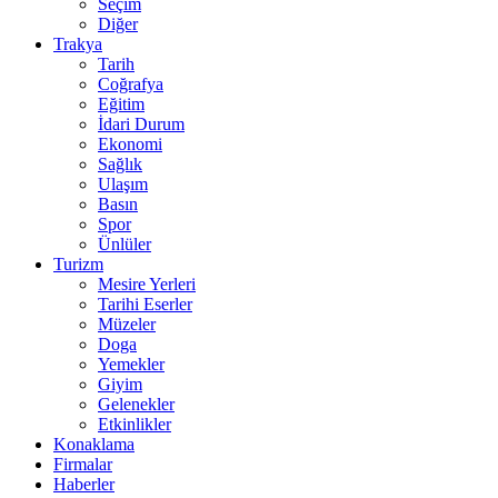
Seçim
Diğer
Trakya
Tarih
Coğrafya
Eğitim
İdari Durum
Ekonomi
Sağlık
Ulaşım
Basın
Spor
Ünlüler
Turizm
Mesire Yerleri
Tarihi Eserler
Müzeler
Doga
Yemekler
Giyim
Gelenekler
Etkinlikler
Konaklama
Firmalar
Haberler