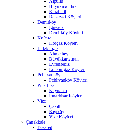
Alpullu
Büyükmandıra
Karahalil
Babaeski Köyleri
Demirköy
İğneada
Demirköy Köyleri
Kofçaz
Kofçaz Köyleri
Lüleburgaz
Ahmetbey
Büyükkarıştıran
Evrensekiz
Lüleburgaz Köyleri
Pehlivanköy
Pehlivanköy Köyleri
Pınarhisar
Kaynarca
Pınarhisar Köyleri
Vize
Çakıllı
Kıyıköy
Vize Köyleri
Çanakkale
Eceabat