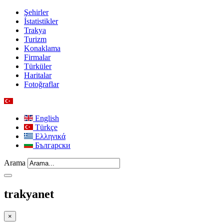
Şehirler
İstatistikler
Trakya
Turizm
Konaklama
Firmalar
Türküler
Haritalar
Fotoğraflar
English
Türkçe
Ελληνικά
Български
Arama
trakyanet
×