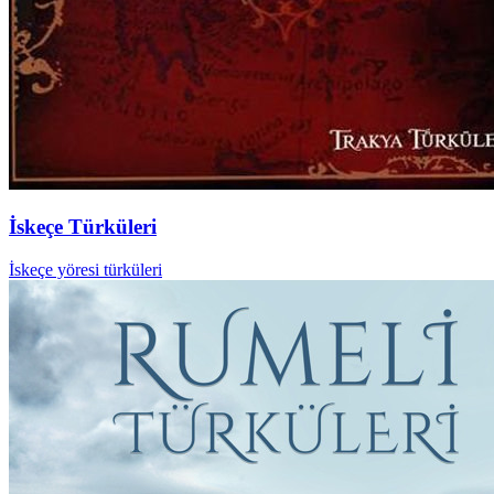
İskeçe Türküleri
İskeçe yöresi türküleri