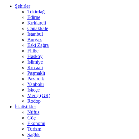
Şehirler
Tekirdağ
Edirne
Kırklareli
Çanakkale
İstanbul
Burgaz
Eski Zağra
Filibe
Hasköy
İslimiye
Kırcaali
Paşmaklı
Pazarcık
Yanbolu
İskeçe
Meriç (GR)
Rodop
İstatistikler
Nüfus
Göç
Ekonomi
Turizm
Sağlık