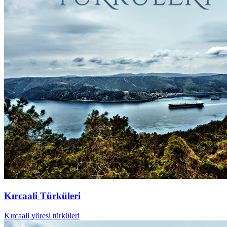
Kırcaali Türküleri
Kırcaali yöresi türküleri