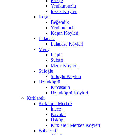
Esetçe
Yenikarpuzlu
İpsala Köyleri
Keşan
Beğendik
Yenimuhacir
Keşan Köyleri
Lalapaşa
Lalapaşa Köyleri
Meriç
Küplü
Subaşı
Meriç Köyleri
Süloğlu
Süloğlu Köyleri
Uzunköprü
Kırcasalih
Uzunköprü Köyleri
Kırklareli
Kırklareli Merkez
İnece
Kavaklı
Üsküp
Kırklareli Merkez Köyleri
Babaeski