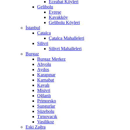
Eceabat Köyleri
Gelibolu
Evreşe
Kavakköy
Gelibolu Köyleri
İstanbul
Çatalca
Çatalca Mahalleleri
Silivri
Silivri Mahalleleri
Burgaz
Burgaz Merkez
Ahyolu
Aydos
Karapınar
Karnabat
Kayalı
Misivri
Oğlanlı
Primorsko
Sungurlar
Süzebolu
Tırnovacık
Vasilikoz
Eski Zağra