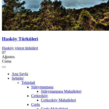
Hasköy Türküleri
Hasköy yöresi türküleri
07
Ağustos
Cuma
Ana Sayfa
Şehirler
Tekirdağ
Süleymanpaşa
Süleymanpaşa Mahalleleri
Çerkezköy
Çerkezköy Mahalleleri
Çorlu
Çorlu Mahalleleri