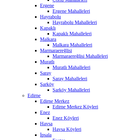
Ergene
Ergene Mahalleleri
Hayrabolu
Hayrabolu Mahalleleri
Kapaklı
Kapaklı Mahalleleri
Malkara
Malkara Mahalleleri
Marmaraereğlisi
Marmaraereğlisi Mahalleleri
Muratlı
Muratlı Mahalleleri
Saray
Saray Mahalleleri
Şarköy
Şarköy Mahalleleri
Edirne
Edirne Merkez
Edirne Merkez Köyleri
Enez
Enez Köyleri
Havsa
Havsa Köyleri
İpsala