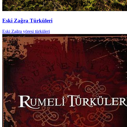
Eski Zağra Türküleri
Eski Zağra yöresi türküleri