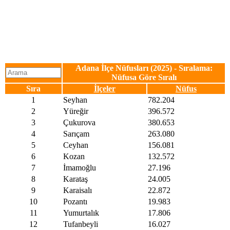
Adana İlçe Nüfusları (2025) - Sıralama:
Nüfusa Göre Sıralı
Sıra
İlçeler
Nüfus
1
Seyhan
782.204
2
Yüreğir
396.572
3
Çukurova
380.653
4
Sarıçam
263.080
5
Ceyhan
156.081
6
Kozan
132.572
7
İmamoğlu
27.196
8
Karataş
24.005
9
Karaisalı
22.872
10
Pozantı
19.983
11
Yumurtalık
17.806
12
Tufanbeyli
16.027