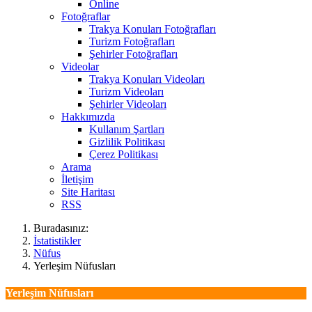
Online
Fotoğraflar
Trakya Konuları Fotoğrafları
Turizm Fotoğrafları
Şehirler Fotoğrafları
Videolar
Trakya Konuları Videoları
Turizm Videoları
Şehirler Videoları
Hakkımızda
Kullanım Şartları
Gizlilik Politikası
Çerez Politikası
Arama
İletişim
Site Haritası
RSS
Buradasınız:
İstatistikler
Nüfus
Yerleşim Nüfusları
Yerleşim Nüfusları