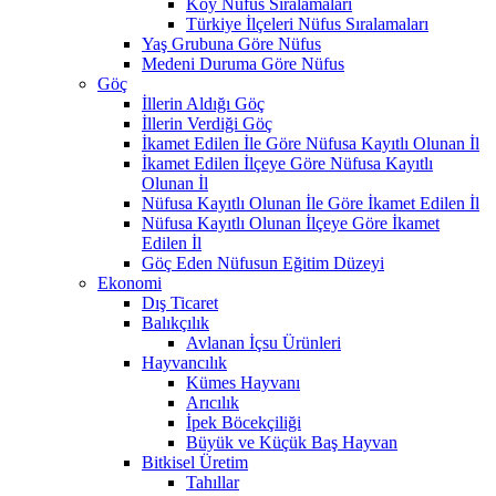
Köy Nüfus Sıralamaları
Türkiye İlçeleri Nüfus Sıralamaları
Yaş Grubuna Göre Nüfus
Medeni Duruma Göre Nüfus
Göç
İllerin Aldığı Göç
İllerin Verdiği Göç
İkamet Edilen İle Göre Nüfusa Kayıtlı Olunan İl
İkamet Edilen İlçeye Göre Nüfusa Kayıtlı
Olunan İl
Nüfusa Kayıtlı Olunan İle Göre İkamet Edilen İl
Nüfusa Kayıtlı Olunan İlçeye Göre İkamet
Edilen İl
Göç Eden Nüfusun Eğitim Düzeyi
Ekonomi
Dış Ticaret
Balıkçılık
Avlanan İçsu Ürünleri
Hayvancılık
Kümes Hayvanı
Arıcılık
İpek Böcekçiliği
Büyük ve Küçük Baş Hayvan
Bitkisel Üretim
Tahıllar