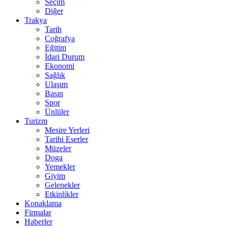
Seçim
Diğer
Trakya
Tarih
Coğrafya
Eğitim
İdari Durum
Ekonomi
Sağlık
Ulaşım
Basın
Spor
Ünlüler
Turizm
Mesire Yerleri
Tarihi Eserler
Müzeler
Doga
Yemekler
Giyim
Gelenekler
Etkinlikler
Konaklama
Firmalar
Haberler