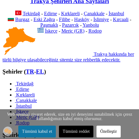
Trakya Şehirleri Ana Sayfaları
Tekirdağ
-
Edirne
-
Kırklareli
-
Çanakkale
-
İstanbul
Burgaz
-
Eski Zağra
-
Filibe
-
Hasköy
-
İslimiye
-
Kırcaali
-
Paşmaklı
-
Pazarcık
-
Yanbolu
İskeçe
-
Meriç (GR)
-
Rodop
Trakya hakkında her
türlü bilgiye ulaşabileceğiniz sitemiz size rehberlik edecektir.
Şehirler (
TR
-
EL
)
Tekirdağ
Edirne
Kırklareli
Çanakkale
İstanbul
İskeçe
Web sitemizi ziyaret ederek, size en iyi deneyimi sunabilmek için çerez
Meriç (GR)
kullandığımızı kabul etmiş olursunuz.
Rodop
Tümünü kabul et
Tümünü reddet
Özelleştir
Şehirler (
BG
)