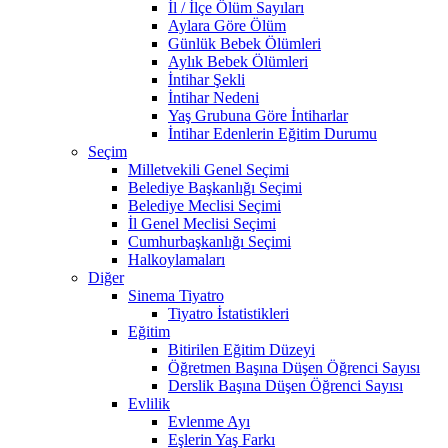
İl / İlçe Ölüm Sayıları
Aylara Göre Ölüm
Günlük Bebek Ölümleri
Aylık Bebek Ölümleri
İntihar Şekli
İntihar Nedeni
Yaş Grubuna Göre İntiharlar
İntihar Edenlerin Eğitim Durumu
Seçim
Milletvekili Genel Seçimi
Belediye Başkanlığı Seçimi
Belediye Meclisi Seçimi
İl Genel Meclisi Seçimi
Cumhurbaşkanlığı Seçimi
Halkoylamaları
Diğer
Sinema Tiyatro
Tiyatro İstatistikleri
Eğitim
Bitirilen Eğitim Düzeyi
Öğretmen Başına Düşen Öğrenci Sayısı
Derslik Başına Düşen Öğrenci Sayısı
Evlilik
Evlenme Ayı
Eşlerin Yaş Farkı