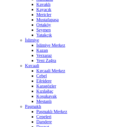
Kavaklı
Kayacık
Meriçler
Mustafapaşa
Ortaköy
Seymen
Yatakçık
İslimiye
İslimiye Merkez
Kazan
Verzaraz
Yeni Zağra
Kırcaali
Kırcaali Merkez
Cebel
Eğridere
Karagözler
Kızılağaç
Koşukavak
Mestanlı
Paşmaklı
Paşmaklı Merkez
Çepeleri
Darıdere
Dospat