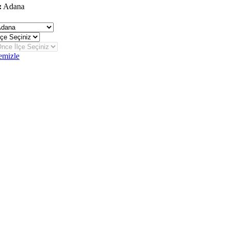
:
Adana
eğiştir
emizle