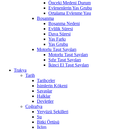
Önceki Medeni Durum
Evlenenlerin Yaş Grubu
Ortalama Evlenme Yaşı
Boşanma
Boşanma Nedeni
Evlilik Süresi
Dava Süresi
Yaş Farkı
Yaş Grubu
Motorlu Taşıt Sayıları
Motorlu Taşıt Sayıları
Sıfır Taşıt Sayıları
İkinci El Taşıt Sayıları
Trakya
Tarih
Tarihçeler
İsimlerin Kökeni
Savaşlar
Halklar
Devletler
Coğrafya
Yeryüzü Şekilleri
Su
Bitki Örtüsü
İklim