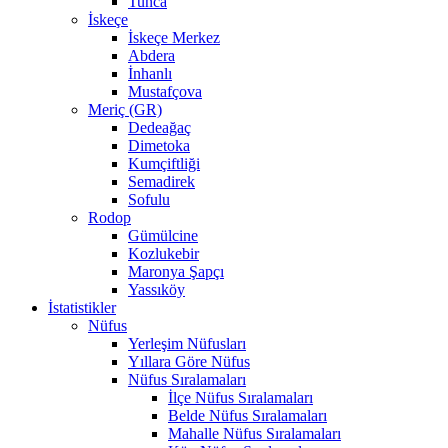
Tunca
İskeçe
İskeçe Merkez
Abdera
İnhanlı
Mustafçova
Meriç (GR)
Dedeağaç
Dimetoka
Kumçiftliği
Semadirek
Sofulu
Rodop
Gümülcine
Kozlukebir
Maronya Şapçı
Yassıköy
İstatistikler
Nüfus
Yerleşim Nüfusları
Yıllara Göre Nüfus
Nüfus Sıralamaları
İlçe Nüfus Sıralamaları
Belde Nüfus Sıralamaları
Mahalle Nüfus Sıralamaları