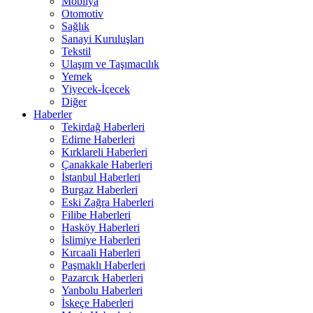
Mobilya
Otomotiv
Sağlık
Sanayi Kuruluşları
Tekstil
Ulaşım ve Taşımacılık
Yemek
Yiyecek-İçecek
Diğer
Haberler
Tekirdağ Haberleri
Edirne Haberleri
Kırklareli Haberleri
Çanakkale Haberleri
İstanbul Haberleri
Burgaz Haberleri
Eski Zağra Haberleri
Filibe Haberleri
Hasköy Haberleri
İslimiye Haberleri
Kırcaali Haberleri
Paşmaklı Haberleri
Pazarcık Haberleri
Yanbolu Haberleri
İskeçe Haberleri