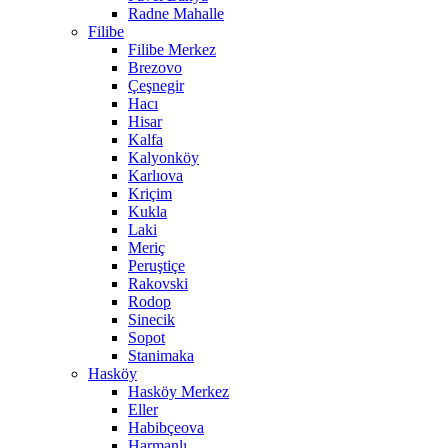
Radne Mahalle
Filibe
Filibe Merkez
Brezovo
Çeşnegir
Hacı
Hisar
Kalfa
Kalyonköy
Karlıova
Kriçim
Kukla
Laki
Meriç
Peruştiçe
Rakovski
Rodop
Sinecik
Sopot
Stanimaka
Hasköy
Hasköy Merkez
Eller
Habibçeova
Harmanlı