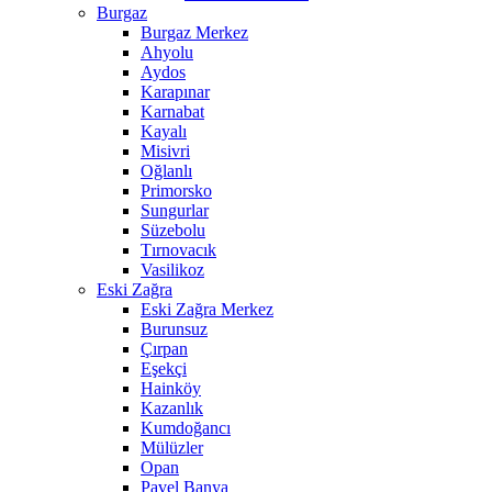
Burgaz
Burgaz Merkez
Ahyolu
Aydos
Karapınar
Karnabat
Kayalı
Misivri
Oğlanlı
Primorsko
Sungurlar
Süzebolu
Tırnovacık
Vasilikoz
Eski Zağra
Eski Zağra Merkez
Burunsuz
Çırpan
Eşekçi
Hainköy
Kazanlık
Kumdoğancı
Mülüzler
Opan
Pavel Banya