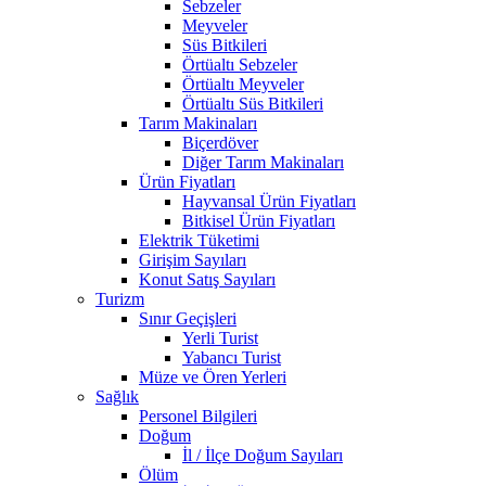
Sebzeler
Meyveler
Süs Bitkileri
Örtüaltı Sebzeler
Örtüaltı Meyveler
Örtüaltı Süs Bitkileri
Tarım Makinaları
Biçerdöver
Diğer Tarım Makinaları
Ürün Fiyatları
Hayvansal Ürün Fiyatları
Bitkisel Ürün Fiyatları
Elektrik Tüketimi
Girişim Sayıları
Konut Satış Sayıları
Turizm
Sınır Geçişleri
Yerli Turist
Yabancı Turist
Müze ve Ören Yerleri
Sağlık
Personel Bilgileri
Doğum
İl / İlçe Doğum Sayıları
Ölüm