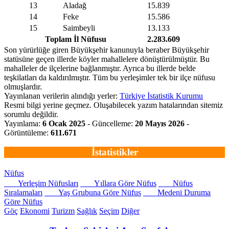
13
Aladağ
15.839
14
Feke
15.586
15
Saimbeyli
13.133
Toplam İl Nüfusu
2.283.609
Son yürürlüğe giren Büyükşehir kanunuyla beraber Büyükşehir
statüsüne geçen illerde köyler mahallelere dönüştürülmüştür. Bu
mahalleler de ilçelerine bağlanmıştır. Ayrıca bu illerde belde
teşkilatları da kaldırılmıştır. Tüm bu yerleşimler tek bir ilçe nüfusu
olmuşlardır.
Yayınlanan verilerin alındığı yerler:
Türkiye İstatistik Kurumu
Resmi bilgi yerine geçmez. Oluşabilecek yazım hatalarından sitemiz
sorumlu değildir.
Yayınlama:
6 Ocak 2025
- Güncelleme:
20 Mayıs 2026
-
Görüntüleme:
611.671
İstatistikler
Nüfus
Yerleşim Nüfusları
Yıllara Göre Nüfus
Nüfus
Sıralamaları
Yaş Grubuna Göre Nüfus
Medeni Duruma
Göre Nüfus
Göç
Ekonomi
Turizm
Sağlık
Seçim
Diğer