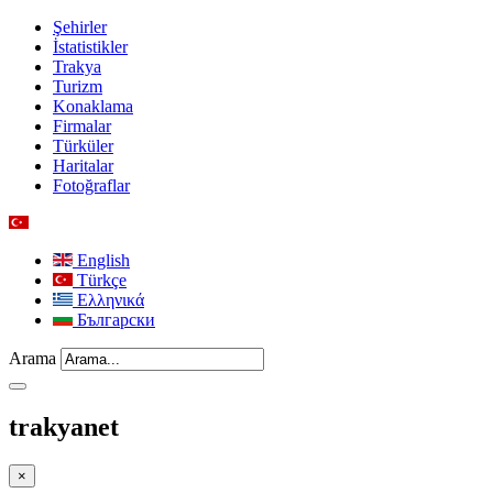
Şehirler
İstatistikler
Trakya
Turizm
Konaklama
Firmalar
Türküler
Haritalar
Fotoğraflar
English
Türkçe
Ελληνικά
Български
Arama
trakyanet
×