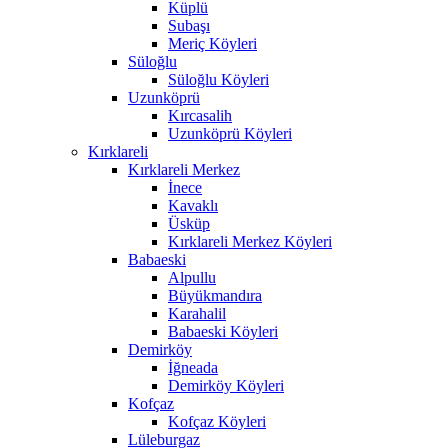
Küplü
Subaşı
Meriç Köyleri
Süloğlu
Süloğlu Köyleri
Uzunköprü
Kırcasalih
Uzunköprü Köyleri
Kırklareli
Kırklareli Merkez
İnece
Kavaklı
Üsküp
Kırklareli Merkez Köyleri
Babaeski
Alpullu
Büyükmandıra
Karahalil
Babaeski Köyleri
Demirköy
İğneada
Demirköy Köyleri
Kofçaz
Kofçaz Köyleri
Lüleburgaz