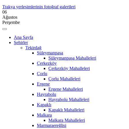
Trakya yerleşimlerinin fotoğraf galerileri
06
Ağustos
Perşembe
Ana Sayfa
Şehirler
Tekirdağ
Süleymanpaşa
Süleymanpaşa Mahalleleri
Çerkezköy
Çerkezköy Mahalleleri
Çorlu
Çorlu Mahalleleri
Ergene
Ergene Mahalleleri
Hayrabolu
Hayrabolu Mahalleleri
Kapaklı
Kapaklı Mahalleleri
Malkara
Malkara Mahalleleri
Marmaraereğlisi