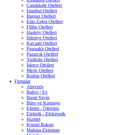
Çanakkale Otelleri
İstanbul Otelleri
Burgaz Otelleri
Eski Zağra Otelleri
Filibe Otelleri
Hasköy Otelleri
İslimiye Otelleri
Kırcaali Otelleri
Paşmaklı Otelleri
Pazarcık Otelleri
Yanbolu Otelleri
İskeçe Otelleri
Meriç Otelleri
Rodop Otelleri
Firmalar
Alışveriş
Bahçe / Ev
Basın Yayın
Büro ve Kırtasiye
Eğitim - Öğretim
Elektrik - Elektronik
Hizmet
Kişisel Bakım
Makina-Ekipman