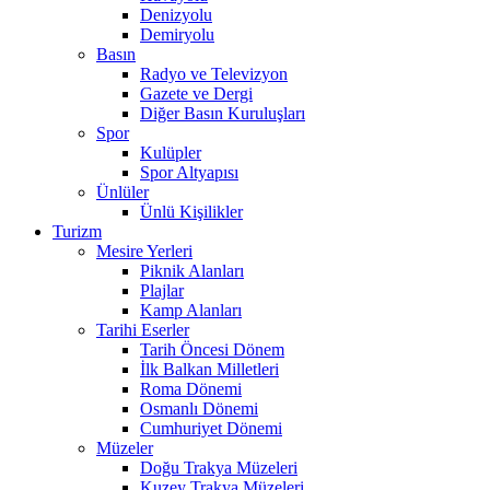
Denizyolu
Demiryolu
Basın
Radyo ve Televizyon
Gazete ve Dergi
Diğer Basın Kuruluşları
Spor
Kulüpler
Spor Altyapısı
Ünlüler
Ünlü Kişilikler
Turizm
Mesire Yerleri
Piknik Alanları
Plajlar
Kamp Alanları
Tarihi Eserler
Tarih Öncesi Dönem
İlk Balkan Milletleri
Roma Dönemi
Osmanlı Dönemi
Cumhuriyet Dönemi
Müzeler
Doğu Trakya Müzeleri
Kuzey Trakya Müzeleri