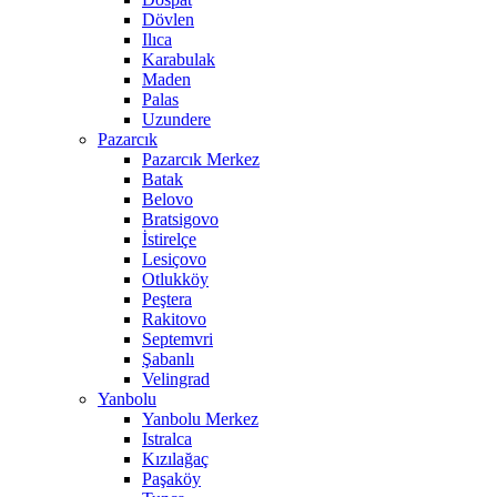
Dövlen
Ilıca
Karabulak
Maden
Palas
Uzundere
Pazarcık
Pazarcık Merkez
Batak
Belovo
Bratsigovo
İstirelçe
Lesiçovo
Otlukköy
Peştera
Rakitovo
Septemvri
Şabanlı
Velingrad
Yanbolu
Yanbolu Merkez
Istralca
Kızılağaç
Paşaköy