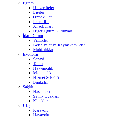
Eğitim
Üniversiteler
Liseler
Ortaokullar
İlkokullar
Anaokulları
Diğer Eğitim Kurumları
İdari Durum
Valilikler
Belediyeler ve Kaymakamlıklar
Muhtarlıklar
Ekonomi
Sanayi
Tarim
Hayvancılık
Madencilik
Hizmet Sektörü
Bankalar
Sağlık
Hastaneler
Sağlık Ocakları
Klinikler
Ulaşım
Karayolu
Havayolu