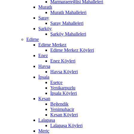
Marmaraereğlisi Mahalleleri
Muratlı
Muratlı Mahalleleri
Saray
Saray Mahalleleri
Şarköy
Şarköy Mahalleleri
Edirne
Edirne Merkez
Edirne Merkez Köyleri
Enez
Enez Köyleri
Havsa
Havsa Köyleri
İpsala
Esetçe
Yenikarpuzlu
İpsala Köyleri
Keşan
Beğendik
Yenimuhacir
Keşan Köyleri
Lalapaşa
Lalapaşa Köyleri
Meriç