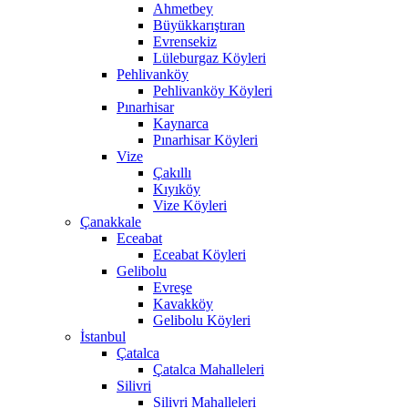
Ahmetbey
Büyükkarıştıran
Evrensekiz
Lüleburgaz Köyleri
Pehlivanköy
Pehlivanköy Köyleri
Pınarhisar
Kaynarca
Pınarhisar Köyleri
Vize
Çakıllı
Kıyıköy
Vize Köyleri
Çanakkale
Eceabat
Eceabat Köyleri
Gelibolu
Evreşe
Kavakköy
Gelibolu Köyleri
İstanbul
Çatalca
Çatalca Mahalleleri
Silivri
Silivri Mahalleleri