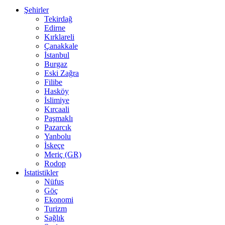
Şehirler
Tekirdağ
Edirne
Kırklareli
Çanakkale
İstanbul
Burgaz
Eski Zağra
Filibe
Hasköy
İslimiye
Kırcaali
Paşmaklı
Pazarcık
Yanbolu
İskeçe
Meriç (GR)
Rodop
İstatistikler
Nüfus
Göç
Ekonomi
Turizm
Sağlık