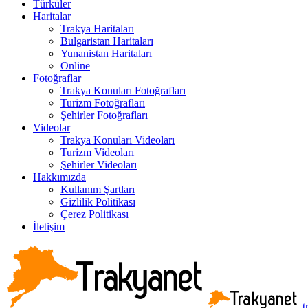
Türküler
Haritalar
Trakya Haritaları
Bulgaristan Haritaları
Yunanistan Haritaları
Online
Fotoğraflar
Trakya Konuları Fotoğrafları
Turizm Fotoğrafları
Şehirler Fotoğrafları
Videolar
Trakya Konuları Videoları
Turizm Videoları
Şehirler Videoları
Hakkımızda
Kullanım Şartları
Gizlilik Politikası
Çerez Politikası
İletişim
t