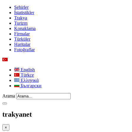
Şehirler
İstatistikler
Trakya
Turizm
Konaklama
Firmalar
Türküler
Haritalar
Fotoğraflar
English
Türkçe
Ελληνικά
Български
Arama
trakyanet
×