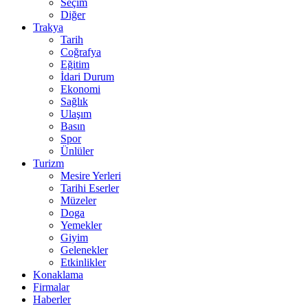
Seçim
Diğer
Trakya
Tarih
Coğrafya
Eğitim
İdari Durum
Ekonomi
Sağlık
Ulaşım
Basın
Spor
Ünlüler
Turizm
Mesire Yerleri
Tarihi Eserler
Müzeler
Doga
Yemekler
Giyim
Gelenekler
Etkinlikler
Konaklama
Firmalar
Haberler