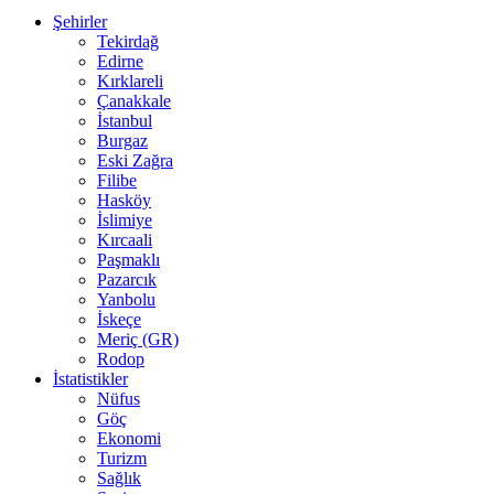
Şehirler
Tekirdağ
Edirne
Kırklareli
Çanakkale
İstanbul
Burgaz
Eski Zağra
Filibe
Hasköy
İslimiye
Kırcaali
Paşmaklı
Pazarcık
Yanbolu
İskeçe
Meriç (GR)
Rodop
İstatistikler
Nüfus
Göç
Ekonomi
Turizm
Sağlık