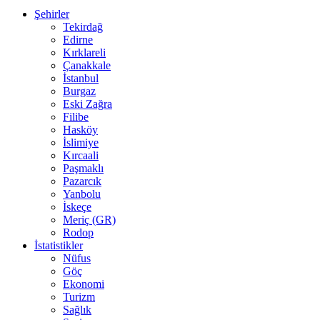
Şehirler
Tekirdağ
Edirne
Kırklareli
Çanakkale
İstanbul
Burgaz
Eski Zağra
Filibe
Hasköy
İslimiye
Kırcaali
Paşmaklı
Pazarcık
Yanbolu
İskeçe
Meriç (GR)
Rodop
İstatistikler
Nüfus
Göç
Ekonomi
Turizm
Sağlık