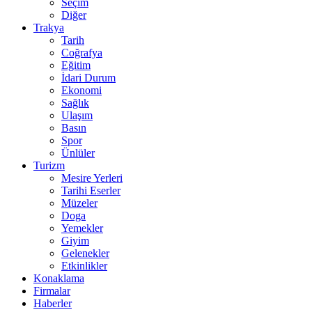
Seçim
Diğer
Trakya
Tarih
Coğrafya
Eğitim
İdari Durum
Ekonomi
Sağlık
Ulaşım
Basın
Spor
Ünlüler
Turizm
Mesire Yerleri
Tarihi Eserler
Müzeler
Doga
Yemekler
Giyim
Gelenekler
Etkinlikler
Konaklama
Firmalar
Haberler