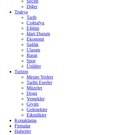
Seçim
Diğer
Trakya
Tarih
Coğrafya
Eğitim
İdari Durum
Ekonomi
Sağlık
Ulaşım
Basın
Spor
Ünlüler
Turizm
Mesire Yerleri
Tarihi Eserler
Müzeler
Doga
Yemekler
Giyim
Gelenekler
Etkinlikler
Konaklama
Firmalar
Haberler