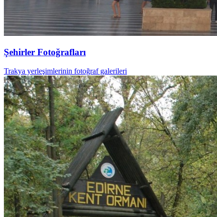
Şehirler Fotoğrafları
Trakya yerleşimlerinin fotoğraf galerileri