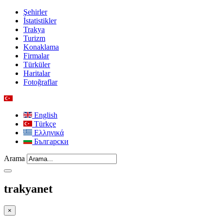
Şehirler
İstatistikler
Trakya
Turizm
Konaklama
Firmalar
Türküler
Haritalar
Fotoğraflar
English
Türkçe
Ελληνικά
Български
Arama
trakyanet
×