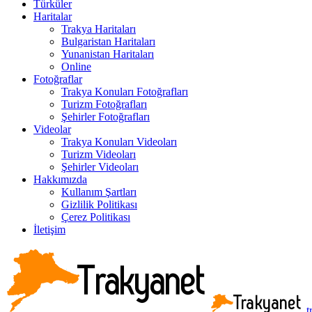
Türküler
Haritalar
Trakya Haritaları
Bulgaristan Haritaları
Yunanistan Haritaları
Online
Fotoğraflar
Trakya Konuları Fotoğrafları
Turizm Fotoğrafları
Şehirler Fotoğrafları
Videolar
Trakya Konuları Videoları
Turizm Videoları
Şehirler Videoları
Hakkımızda
Kullanım Şartları
Gizlilik Politikası
Çerez Politikası
İletişim
t