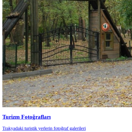
Turizm Fotoğrafları
Trakyadaki turistik yerlerin fotoğraf galerileri