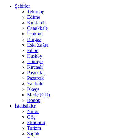
Şehirler
Tekirdağ
Edirne
Kırklareli
Çanakkale
İstanbul
Burgaz
Eski Zağra
Filibe
Hasköy
İslimiye
Kırcaali
Paşmaklı
Pazarcık
Yanbolu
İskeçe
Meriç (GR)
Rodop
İstatistikler
Nüfus
Göç
Ekonomi
Turizm
Sağlık