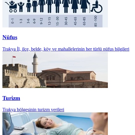
Nüfus
Trakya İl, ilçe, belde, köy ve mahallelerinin her türlü nüfus bilgileri
Turizm
Trakya bölgesinin turizm verileri