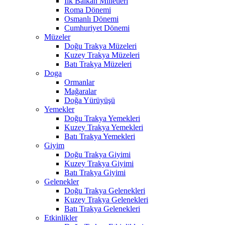
İlk Balkan Milletleri
Roma Dönemi
Osmanlı Dönemi
Cumhuriyet Dönemi
Müzeler
Doğu Trakya Müzeleri
Kuzey Trakya Müzeleri
Batı Trakya Müzeleri
Doga
Ormanlar
Mağaralar
Doğa Yürüyüşü
Yemekler
Doğu Trakya Yemekleri
Kuzey Trakya Yemekleri
Batı Trakya Yemekleri
Giyim
Doğu Trakya Giyimi
Kuzey Trakya Giyimi
Batı Trakya Giyimi
Gelenekler
Doğu Trakya Gelenekleri
Kuzey Trakya Gelenekleri
Batı Trakya Gelenekleri
Etkinlikler