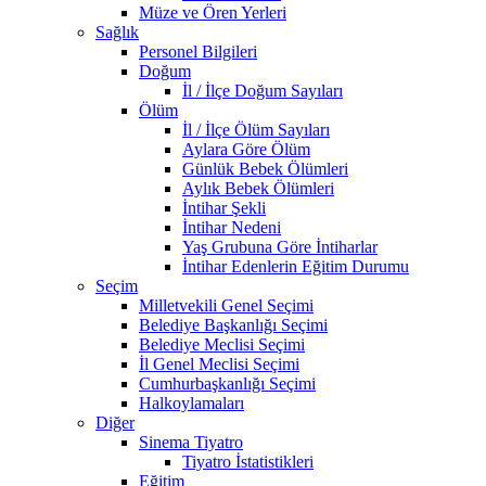
Müze ve Ören Yerleri
Sağlık
Personel Bilgileri
Doğum
İl / İlçe Doğum Sayıları
Ölüm
İl / İlçe Ölüm Sayıları
Aylara Göre Ölüm
Günlük Bebek Ölümleri
Aylık Bebek Ölümleri
İntihar Şekli
İntihar Nedeni
Yaş Grubuna Göre İntiharlar
İntihar Edenlerin Eğitim Durumu
Seçim
Milletvekili Genel Seçimi
Belediye Başkanlığı Seçimi
Belediye Meclisi Seçimi
İl Genel Meclisi Seçimi
Cumhurbaşkanlığı Seçimi
Halkoylamaları
Diğer
Sinema Tiyatro
Tiyatro İstatistikleri
Eğitim