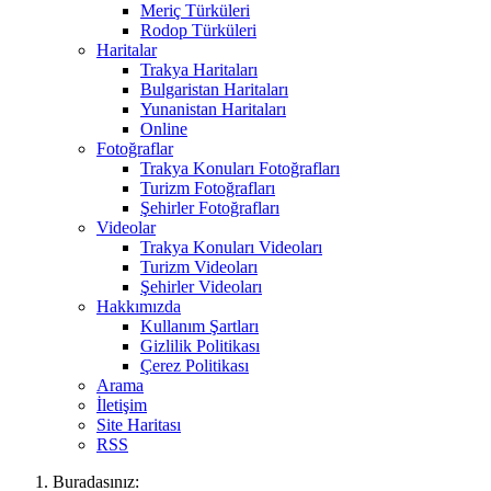
Meriç Türküleri
Rodop Türküleri
Haritalar
Trakya Haritaları
Bulgaristan Haritaları
Yunanistan Haritaları
Online
Fotoğraflar
Trakya Konuları Fotoğrafları
Turizm Fotoğrafları
Şehirler Fotoğrafları
Videolar
Trakya Konuları Videoları
Turizm Videoları
Şehirler Videoları
Hakkımızda
Kullanım Şartları
Gizlilik Politikası
Çerez Politikası
Arama
İletişim
Site Haritası
RSS
Buradasınız: