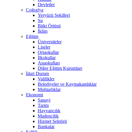
Devletler
Coğrafya
Yeryüzü Şekilleri
Su
Bitki Örtüsü
İklim
Eğitim
Üniversiteler
Liseler
Ortaokullar
İlkokullar
Anaokulları
Diğer Eğitim Kurumları
İdari Durum
Valilikler
Belediyeler ve Kaymakamlıklar
Muhtarlıklar
Ekonomi
Sanayi
Tarim
Hayvancılık
Madencilik
Hizmet Sektörü
Bankalar
Sağlık