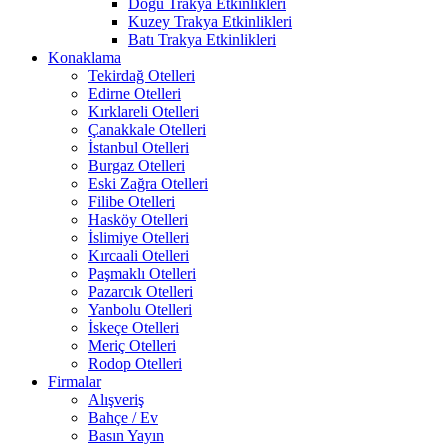
Doğu Trakya Etkinlikleri
Kuzey Trakya Etkinlikleri
Batı Trakya Etkinlikleri
Konaklama
Tekirdağ Otelleri
Edirne Otelleri
Kırklareli Otelleri
Çanakkale Otelleri
İstanbul Otelleri
Burgaz Otelleri
Eski Zağra Otelleri
Filibe Otelleri
Hasköy Otelleri
İslimiye Otelleri
Kırcaali Otelleri
Paşmaklı Otelleri
Pazarcık Otelleri
Yanbolu Otelleri
İskeçe Otelleri
Meriç Otelleri
Rodop Otelleri
Firmalar
Alışveriş
Bahçe / Ev
Basın Yayın