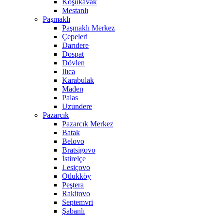
Koşukavak
Mestanlı
Paşmaklı
Paşmaklı Merkez
Çepeleri
Darıdere
Dospat
Dövlen
Ilıca
Karabulak
Maden
Palas
Uzundere
Pazarcık
Pazarcık Merkez
Batak
Belovo
Bratsigovo
İstirelçe
Lesiçovo
Otlukköy
Peştera
Rakitovo
Septemvri
Şabanlı