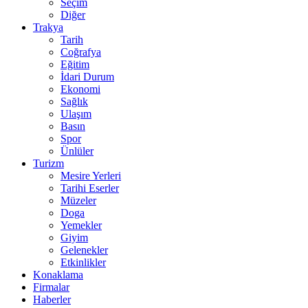
Seçim
Diğer
Trakya
Tarih
Coğrafya
Eğitim
İdari Durum
Ekonomi
Sağlık
Ulaşım
Basın
Spor
Ünlüler
Turizm
Mesire Yerleri
Tarihi Eserler
Müzeler
Doga
Yemekler
Giyim
Gelenekler
Etkinlikler
Konaklama
Firmalar
Haberler