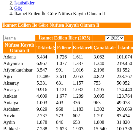
İstatistikler
Göç
İkamet Edilen İle Göre Nüfusa Kayıtlı Olunan İl
İkamet Edilen İle Göre Nüfusa Kayıtlı Olunan İl
İkamet Edilen İller (2025)
Nüfusa Kayıtlı
Tekirdağ
Edirne
Kırklareli
Çanakkale
İstanbu
Olunan İl
Adana
5.484
1.726
1.611
3.062
101.074
Adıyaman
6.967
1.077
1.337
1.340
219.450
Afyonkarahisar
3.547
991
1.016
2.196
61.552
Ağrı
17.489
3.611
2.053
4.822
238.767
Aksaray
5.331
631
1.157
753
50.052
Amasya
9.916
1.121
1.032
1.595
174.440
Ankara
4.609
1.677
1.209
3.695
123.764
Antalya
1.003
403
336
963
49.078
Ardahan
9.629
968
1.183
1.302
260.669
Artvin
2.737
573
602
1.291
83.434
Aydın
1.878
846
653
1.808
31.820
Balıkesir
7.288
2.623
1.903
15.540
100.336