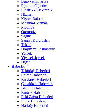
Büro ve Kırtasiye
Eğitim - Öğretim
Elektrik - Elektronik
Hizmet
Kişisel Bakım
Makina-Ekipman
Mobilya
Otomotiv
Sağlık
Sanayi Kuruluşları
Tekstil
Ulaşım ve Taşımacılık
Yemek
Yiyecek-İçecek
Diğer
Haberler
Tekirdağ Haberleri
Edirne Haberleri
Kırklareli Haberleri
Çanakkale Haberleri
İstanbul Haberleri
Burgaz Haberleri
Eski Zağra Haberleri
Filibe Haberleri
Hasköy Haberleri