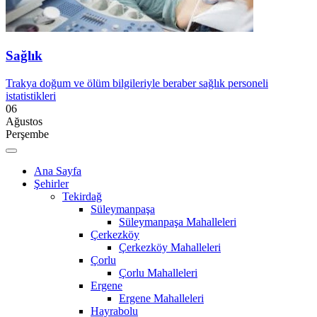
Sağlık
Trakya doğum ve ölüm bilgileriyle beraber sağlık personeli
istatistikleri
06
Ağustos
Perşembe
Ana Sayfa
Şehirler
Tekirdağ
Süleymanpaşa
Süleymanpaşa Mahalleleri
Çerkezköy
Çerkezköy Mahalleleri
Çorlu
Çorlu Mahalleleri
Ergene
Ergene Mahalleleri
Hayrabolu