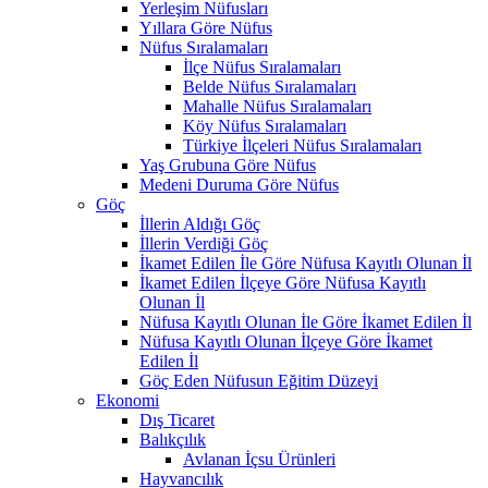
Yerleşim Nüfusları
Yıllara Göre Nüfus
Nüfus Sıralamaları
İlçe Nüfus Sıralamaları
Belde Nüfus Sıralamaları
Mahalle Nüfus Sıralamaları
Köy Nüfus Sıralamaları
Türkiye İlçeleri Nüfus Sıralamaları
Yaş Grubuna Göre Nüfus
Medeni Duruma Göre Nüfus
Göç
İllerin Aldığı Göç
İllerin Verdiği Göç
İkamet Edilen İle Göre Nüfusa Kayıtlı Olunan İl
İkamet Edilen İlçeye Göre Nüfusa Kayıtlı
Olunan İl
Nüfusa Kayıtlı Olunan İle Göre İkamet Edilen İl
Nüfusa Kayıtlı Olunan İlçeye Göre İkamet
Edilen İl
Göç Eden Nüfusun Eğitim Düzeyi
Ekonomi
Dış Ticaret
Balıkçılık
Avlanan İçsu Ürünleri
Hayvancılık