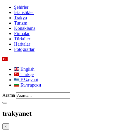
Şehirler
İstatistikler
Trakya
Turizm
Konaklama
Firmalar
Türküler
Haritalar
Fotoğraflar
English
Türkçe
Ελληνικά
Български
Arama
trakyanet
×