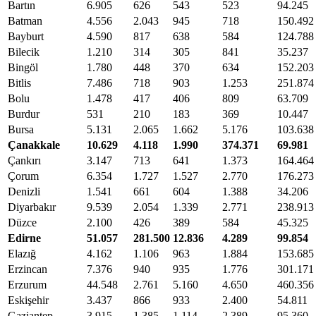
Bartın
6.905
626
543
523
94.245
Batman
4.556
2.043
945
718
150.492
Bayburt
4.590
817
638
584
124.788
Bilecik
1.210
314
305
841
35.237
Bingöl
1.780
448
370
634
152.203
Bitlis
7.486
718
903
1.253
251.874
Bolu
1.478
417
406
809
63.709
Burdur
531
210
183
369
10.447
Bursa
5.131
2.065
1.662
5.176
103.638
Çanakkale
10.629
4.118
1.990
374.371
69.981
Çankırı
3.147
713
641
1.373
164.464
Çorum
6.354
1.727
1.527
2.770
176.273
Denizli
1.541
661
604
1.388
34.206
Diyarbakır
9.539
2.054
1.339
2.771
238.913
Düzce
2.100
426
389
584
45.325
Edirne
51.057
281.500
12.836
4.289
99.854
Elazığ
4.162
1.106
963
1.884
153.685
Erzincan
7.376
940
935
1.776
301.171
Erzurum
44.548
2.761
5.160
4.650
460.356
Eskişehir
3.437
866
933
2.400
54.811
Gaziantep
3.915
1.385
1.114
2.389
95.360