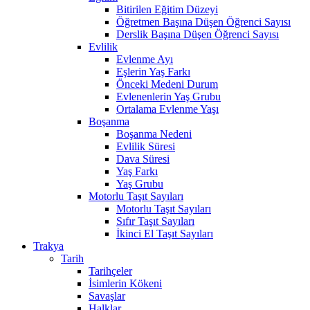
Bitirilen Eğitim Düzeyi
Öğretmen Başına Düşen Öğrenci Sayısı
Derslik Başına Düşen Öğrenci Sayısı
Evlilik
Evlenme Ayı
Eşlerin Yaş Farkı
Önceki Medeni Durum
Evlenenlerin Yaş Grubu
Ortalama Evlenme Yaşı
Boşanma
Boşanma Nedeni
Evlilik Süresi
Dava Süresi
Yaş Farkı
Yaş Grubu
Motorlu Taşıt Sayıları
Motorlu Taşıt Sayıları
Sıfır Taşıt Sayıları
İkinci El Taşıt Sayıları
Trakya
Tarih
Tarihçeler
İsimlerin Kökeni
Savaşlar
Halklar