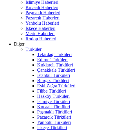
İslimiye Haberleri
Kırcaali Haberleri
Paşmaklı Haberleri
Pazarcık Haberleri
Yanbolu Haberleri
İskeçe Haberleri
Meriç Haberleri
Rodop Haberleri
Diğer
Türküler
Tekirdağ Türküleri
Edirne Türküleri
Kırklareli Türküleri
Çanakkale Türküleri
İstanbul Türküleri
Burgaz Türküleri
Eski Zağra Türküleri
Filibe Türküleri
Hasköy Türküleri
İslimiye Türküleri
Kırcaali Türküleri
Paşmaklı Türküleri
Pazarcık Türküleri
Yanbolu Türküleri
İskeçe Türküleri