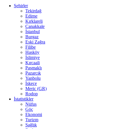
Şehirler
Tekirdağ
Edirne
Kırklareli
Çanakkale
İstanbul
Burgaz
Eski Zağra
Filibe
Hasköy
İslimiye
Kırcaali
Paşmaklı
Pazarcık
Yanbolu
İskeçe
Meriç (GR)
Rodop
İstatistikler
Nüfus
Göç
Ekonomi
Turizm
Sağlık