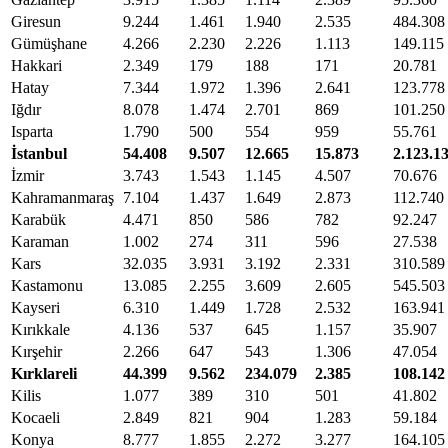
Giresun
9.244
1.461
1.940
2.535
484.308
Gümüşhane
4.266
2.230
2.226
1.113
149.115
Hakkari
2.349
179
188
171
20.781
Hatay
7.344
1.972
1.396
2.641
123.778
Iğdır
8.078
1.474
2.701
869
101.250
Isparta
1.790
500
554
959
55.761
İstanbul
54.408
9.507
12.665
15.873
2.123.1
İzmir
3.743
1.543
1.145
4.507
70.676
Kahramanmaraş
7.104
1.437
1.649
2.873
112.740
Karabük
4.471
850
586
782
92.247
Karaman
1.002
274
311
596
27.538
Kars
32.035
3.931
3.192
2.331
310.589
Kastamonu
13.085
2.255
3.609
2.605
545.503
Kayseri
6.310
1.449
1.728
2.532
163.941
Kırıkkale
4.136
537
645
1.157
35.907
Kırşehir
2.266
647
543
1.306
47.054
Kırklareli
44.399
9.562
234.079
2.385
108.142
Kilis
1.077
389
310
501
41.802
Kocaeli
2.849
821
904
1.283
59.184
Konya
8.777
1.855
2.272
3.277
164.105