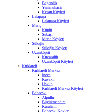
Beğendik
Yenimuhacir
Keşan Köyleri
Lalapaşa
Lalapaşa Köyleri
Meriç
Küplü
Subaşı
Meriç Köyleri
Süloğlu
Süloğlu Köyleri
Uzunköprü
Kırcasalih
Uzunköprü Köyleri
Kırklareli
Kırklareli Merkez
İnece
Kavaklı
Üsküp
Kırklareli Merkez Köyleri
Babaeski
Alpullu
Büyükmandıra
Karahalil
Babaeski Köyleri