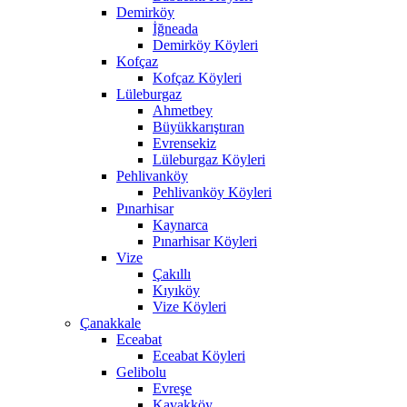
Demirköy
İğneada
Demirköy Köyleri
Kofçaz
Kofçaz Köyleri
Lüleburgaz
Ahmetbey
Büyükkarıştıran
Evrensekiz
Lüleburgaz Köyleri
Pehlivanköy
Pehlivanköy Köyleri
Pınarhisar
Kaynarca
Pınarhisar Köyleri
Vize
Çakıllı
Kıyıköy
Vize Köyleri
Çanakkale
Eceabat
Eceabat Köyleri
Gelibolu
Evreşe
Kavakköy