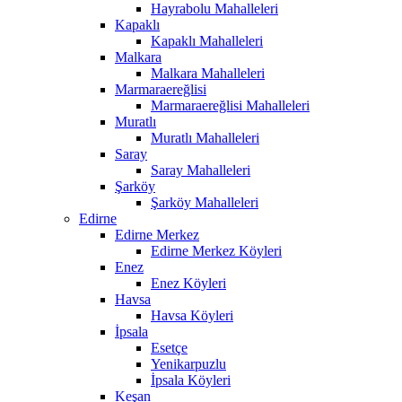
Hayrabolu Mahalleleri
Kapaklı
Kapaklı Mahalleleri
Malkara
Malkara Mahalleleri
Marmaraereğlisi
Marmaraereğlisi Mahalleleri
Muratlı
Muratlı Mahalleleri
Saray
Saray Mahalleleri
Şarköy
Şarköy Mahalleleri
Edirne
Edirne Merkez
Edirne Merkez Köyleri
Enez
Enez Köyleri
Havsa
Havsa Köyleri
İpsala
Esetçe
Yenikarpuzlu
İpsala Köyleri
Keşan