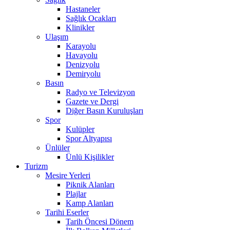
Hastaneler
Sağlık Ocakları
Klinikler
Ulaşım
Karayolu
Havayolu
Denizyolu
Demiryolu
Basın
Radyo ve Televizyon
Gazete ve Dergi
Diğer Basın Kuruluşları
Spor
Kulüpler
Spor Altyapısı
Ünlüler
Ünlü Kişilikler
Turizm
Mesire Yerleri
Piknik Alanları
Plajlar
Kamp Alanları
Tarihi Eserler
Tarih Öncesi Dönem