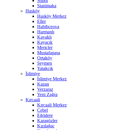
Sopot
Stanimaka
Hasköy
Hasköy Merkez
Eller
Habibçeova
Harmanlı
Kavaklı
Kayacık
Meriçler
Mustafapaşa
Ortaköy
Seymen
Yatakçık
İslimiye
İslimiye Merkez
Kazan
Verzaraz
Yeni Zağra
Kırcaali
Kırcaali Merkez
Cebel
Eğridere
Karagözler
Kızılağaç