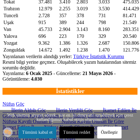
Tokat
37.481
3.410
2.803
3.033
475.035
Trabzon
12.979
2.255
3.019
3.530
414.429
Tunceli
2.728
357
378
731
81.471
Uşak
915
389
244
798
21.549
Van
45.733
2.904
3.143
8.160
283.351
Yalova
696
223
170
329
20.540
Yozgat
9.362
1.386
1.326
2.687
150.806
Zonguldak
14.672
1.492
1.238
1.470
121.776
Yayınlanan verilerin alındığı yerler:
Türkiye İstatistik Kurumu
Resmi bilgi yerine geçmez. Oluşabilecek yazım hatalarından sitemiz
sorumlu değildir.
Yayınlama:
6 Ocak 2025
- Güncelleme:
21 Mayıs 2026
-
Görüntüleme:
4.030
İstatistikler
Nüfus
Göç
İllerin Aldığı Göç
İllerin Verdiği Göç
İkamet Edilen İle
Web sitemizi ziyaret ederek, size en iyi deneyimi sunabilmek için çerez
Göre Nüfusa Kayıtlı Olunan İl
İkamet Edilen İlçeye Göre
kullandığımızı kabul etmiş olursunuz.
Nüfusa Kayıtlı Olunan İl
Nüfusa Kayıtlı Olunan İle Göre
İkamet Edilen İl
Nüfusa Kayıtlı Olunan İlçeye Göre İkamet
Edilen İl
Göç Eden Nüfusun Eğitim Düzeyi
Tümünü kabul et
Tümünü reddet
Özelleştir
Ekonomi
Turizm
Sağlık
Seçim
Diğer