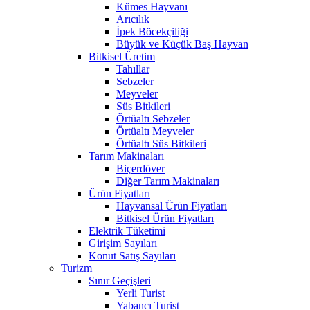
Kümes Hayvanı
Arıcılık
İpek Böcekçiliği
Büyük ve Küçük Baş Hayvan
Bitkisel Üretim
Tahıllar
Sebzeler
Meyveler
Süs Bitkileri
Örtüaltı Sebzeler
Örtüaltı Meyveler
Örtüaltı Süs Bitkileri
Tarım Makinaları
Biçerdöver
Diğer Tarım Makinaları
Ürün Fiyatları
Hayvansal Ürün Fiyatları
Bitkisel Ürün Fiyatları
Elektrik Tüketimi
Girişim Sayıları
Konut Satış Sayıları
Turizm
Sınır Geçişleri
Yerli Turist
Yabancı Turist