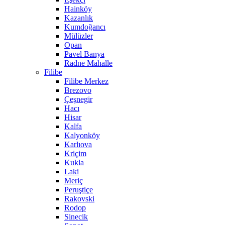
Hainköy
Kazanlık
Kumdoğancı
Mülüzler
Opan
Pavel Banya
Radne Mahalle
Filibe
Filibe Merkez
Brezovo
Çeşnegir
Hacı
Hisar
Kalfa
Kalyonköy
Karlıova
Kriçim
Kukla
Laki
Meriç
Peruştiçe
Rakovski
Rodop
Sinecik