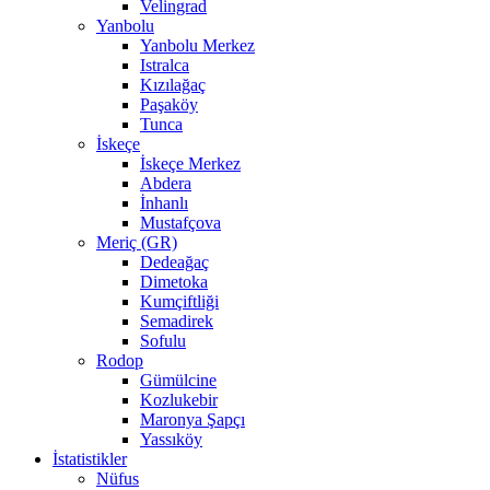
Velingrad
Yanbolu
Yanbolu Merkez
Istralca
Kızılağaç
Paşaköy
Tunca
İskeçe
İskeçe Merkez
Abdera
İnhanlı
Mustafçova
Meriç (GR)
Dedeağaç
Dimetoka
Kumçiftliği
Semadirek
Sofulu
Rodop
Gümülcine
Kozlukebir
Maronya Şapçı
Yassıköy
İstatistikler
Nüfus