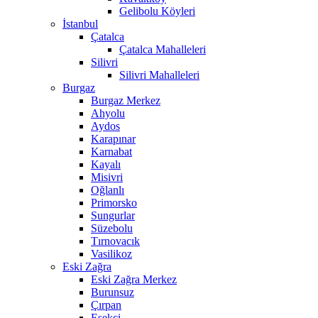
Gelibolu Köyleri
İstanbul
Çatalca
Çatalca Mahalleleri
Silivri
Silivri Mahalleleri
Burgaz
Burgaz Merkez
Ahyolu
Aydos
Karapınar
Karnabat
Kayalı
Misivri
Oğlanlı
Primorsko
Sungurlar
Süzebolu
Tırnovacık
Vasilikoz
Eski Zağra
Eski Zağra Merkez
Burunsuz
Çırpan
Eşekçi