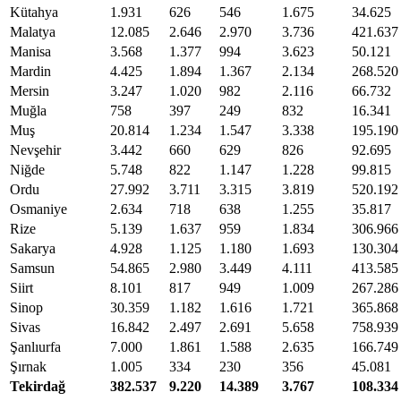
Kütahya
1.931
626
546
1.675
34.625
Malatya
12.085
2.646
2.970
3.736
421.637
Manisa
3.568
1.377
994
3.623
50.121
Mardin
4.425
1.894
1.367
2.134
268.520
Mersin
3.247
1.020
982
2.116
66.732
Muğla
758
397
249
832
16.341
Muş
20.814
1.234
1.547
3.338
195.190
Nevşehir
3.442
660
629
826
92.695
Niğde
5.748
822
1.147
1.228
99.815
Ordu
27.992
3.711
3.315
3.819
520.192
Osmaniye
2.634
718
638
1.255
35.817
Rize
5.139
1.637
959
1.834
306.966
Sakarya
4.928
1.125
1.180
1.693
130.304
Samsun
54.865
2.980
3.449
4.111
413.585
Siirt
8.101
817
949
1.009
267.286
Sinop
30.359
1.182
1.616
1.721
365.868
Sivas
16.842
2.497
2.691
5.658
758.939
Şanlıurfa
7.000
1.861
1.588
2.635
166.749
Şırnak
1.005
334
230
356
45.081
Tekirdağ
382.537
9.220
14.389
3.767
108.334