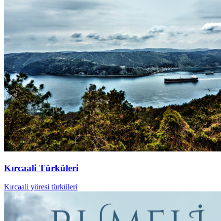
Kırcaali Türküleri
Kırcaali yöresi türküleri