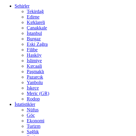
Şehirler
Tekirdağ
Edirne
Kırklareli
Çanakkale
İstanbul
Burgaz
Eski Zağra
Filibe
Hasköy
İslimiye
Kırcaali
Paşmaklı
Pazarcık
Yanbolu
İskeçe
Meriç (GR)
Rodop
İstatistikler
Nüfus
Göç
Ekonomi
Turizm
Sağlık