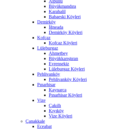
Alpullu
Büyükmandıra
Karahalil
Babaeski Köyleri
Demirköy
İğneada
Demirköy Köyleri
Kofçaz
Kofçaz Köyleri
Lüleburgaz
Ahmetbey
Büyükkarıştıran
Evrensekiz
Lüleburgaz Köyleri
Pehlivanköy
Pehlivanköy Köyleri
Pınarhisar
Kaynarca
Pınarhisar Köyleri
Vize
Çakıllı
Kıyıköy
Vize Köyleri
Çanakkale
Eceabat