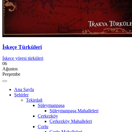
İskeçe Türküleri
İskeçe yöresi türküleri
06
Ağustos
Perşembe
Ana Sayfa
Şehirler
Tekirdağ
Süleymanpaşa
Süleymanpaşa Mahalleleri
Çerkezköy
Çerkezköy Mahalleleri
Çorlu
Çorlu Mahalleleri