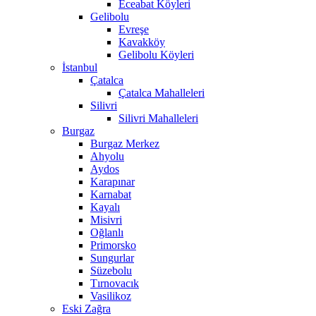
Eceabat Köyleri
Gelibolu
Evreşe
Kavakköy
Gelibolu Köyleri
İstanbul
Çatalca
Çatalca Mahalleleri
Silivri
Silivri Mahalleleri
Burgaz
Burgaz Merkez
Ahyolu
Aydos
Karapınar
Karnabat
Kayalı
Misivri
Oğlanlı
Primorsko
Sungurlar
Süzebolu
Tırnovacık
Vasilikoz
Eski Zağra