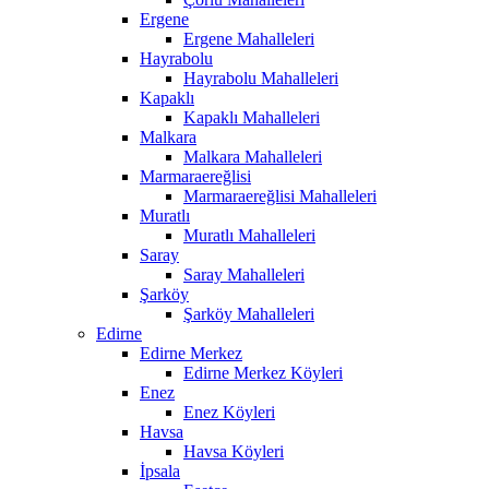
Ergene
Ergene Mahalleleri
Hayrabolu
Hayrabolu Mahalleleri
Kapaklı
Kapaklı Mahalleleri
Malkara
Malkara Mahalleleri
Marmaraereğlisi
Marmaraereğlisi Mahalleleri
Muratlı
Muratlı Mahalleleri
Saray
Saray Mahalleleri
Şarköy
Şarköy Mahalleleri
Edirne
Edirne Merkez
Edirne Merkez Köyleri
Enez
Enez Köyleri
Havsa
Havsa Köyleri
İpsala