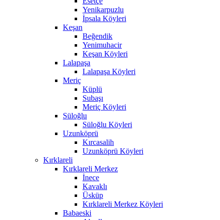
Esetçe
Yenikarpuzlu
İpsala Köyleri
Keşan
Beğendik
Yenimuhacir
Keşan Köyleri
Lalapaşa
Lalapaşa Köyleri
Meriç
Küplü
Subaşı
Meriç Köyleri
Süloğlu
Süloğlu Köyleri
Uzunköprü
Kırcasalih
Uzunköprü Köyleri
Kırklareli
Kırklareli Merkez
İnece
Kavaklı
Üsküp
Kırklareli Merkez Köyleri
Babaeski