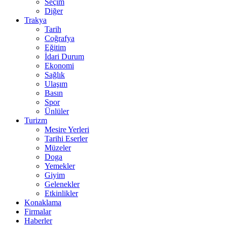
Seçim
Diğer
Trakya
Tarih
Coğrafya
Eğitim
İdari Durum
Ekonomi
Sağlık
Ulaşım
Basın
Spor
Ünlüler
Turizm
Mesire Yerleri
Tarihi Eserler
Müzeler
Doga
Yemekler
Giyim
Gelenekler
Etkinlikler
Konaklama
Firmalar
Haberler