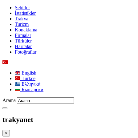
Şehirler
İstatistikler
Trakya
Turizm
Konaklama
Firmalar
Türküler
Haritalar
Fotoğraflar
English
Türkçe
Ελληνικά
Български
Arama
trakyanet
×