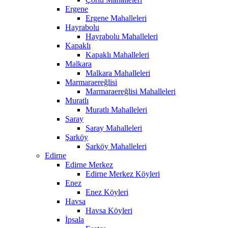
Ergene
Ergene Mahalleleri
Hayrabolu
Hayrabolu Mahalleleri
Kapaklı
Kapaklı Mahalleleri
Malkara
Malkara Mahalleleri
Marmaraereğlisi
Marmaraereğlisi Mahalleleri
Muratlı
Muratlı Mahalleleri
Saray
Saray Mahalleleri
Şarköy
Şarköy Mahalleleri
Edirne
Edirne Merkez
Edirne Merkez Köyleri
Enez
Enez Köyleri
Havsa
Havsa Köyleri
İpsala