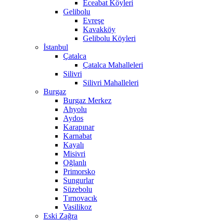
Eceabat Köyleri
Gelibolu
Evreşe
Kavakköy
Gelibolu Köyleri
İstanbul
Çatalca
Çatalca Mahalleleri
Silivri
Silivri Mahalleleri
Burgaz
Burgaz Merkez
Ahyolu
Aydos
Karapınar
Karnabat
Kayalı
Misivri
Oğlanlı
Primorsko
Sungurlar
Süzebolu
Tırnovacık
Vasilikoz
Eski Zağra