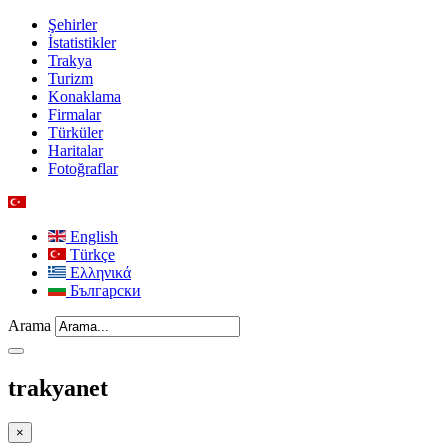
Şehirler
İstatistikler
Trakya
Turizm
Konaklama
Firmalar
Türküler
Haritalar
Fotoğraflar
English
Türkçe
Ελληνικά
Български
Arama
trakyanet
×