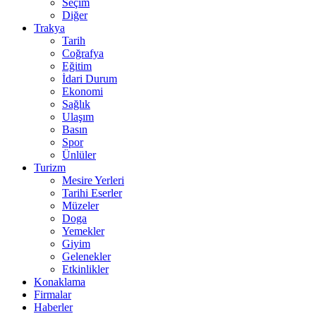
Seçim
Diğer
Trakya
Tarih
Coğrafya
Eğitim
İdari Durum
Ekonomi
Sağlık
Ulaşım
Basın
Spor
Ünlüler
Turizm
Mesire Yerleri
Tarihi Eserler
Müzeler
Doga
Yemekler
Giyim
Gelenekler
Etkinlikler
Konaklama
Firmalar
Haberler