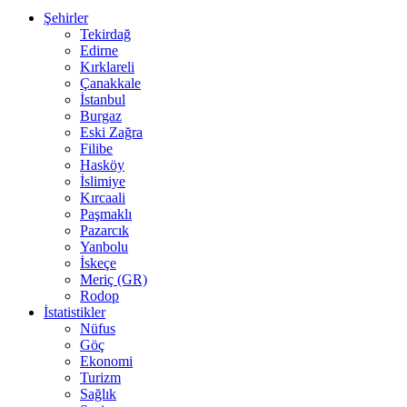
Şehirler
Tekirdağ
Edirne
Kırklareli
Çanakkale
İstanbul
Burgaz
Eski Zağra
Filibe
Hasköy
İslimiye
Kırcaali
Paşmaklı
Pazarcık
Yanbolu
İskeçe
Meriç (GR)
Rodop
İstatistikler
Nüfus
Göç
Ekonomi
Turizm
Sağlık