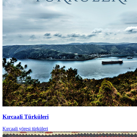
Kırcaali Türküleri
Kırcaali yöresi türküleri