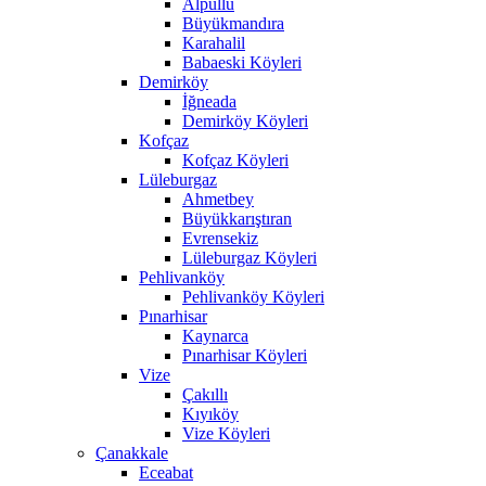
Alpullu
Büyükmandıra
Karahalil
Babaeski Köyleri
Demirköy
İğneada
Demirköy Köyleri
Kofçaz
Kofçaz Köyleri
Lüleburgaz
Ahmetbey
Büyükkarıştıran
Evrensekiz
Lüleburgaz Köyleri
Pehlivanköy
Pehlivanköy Köyleri
Pınarhisar
Kaynarca
Pınarhisar Köyleri
Vize
Çakıllı
Kıyıköy
Vize Köyleri
Çanakkale
Eceabat