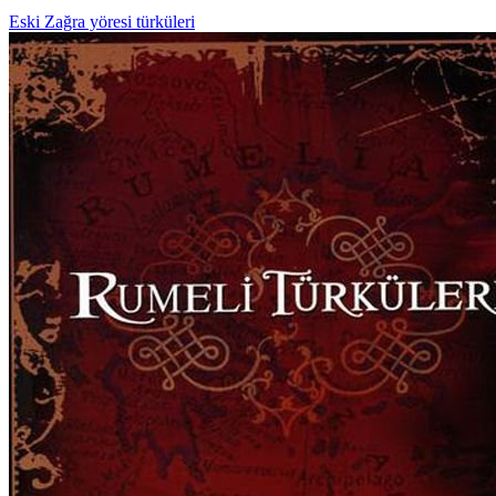
Eski Zağra yöresi türküleri