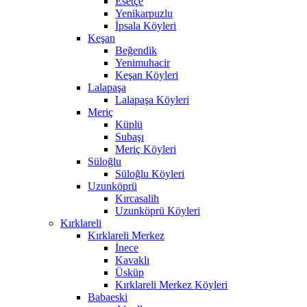
Esetçe
Yenikarpuzlu
İpsala Köyleri
Keşan
Beğendik
Yenimuhacir
Keşan Köyleri
Lalapaşa
Lalapaşa Köyleri
Meriç
Küplü
Subaşı
Meriç Köyleri
Süloğlu
Süloğlu Köyleri
Uzunköprü
Kırcasalih
Uzunköprü Köyleri
Kırklareli
Kırklareli Merkez
İnece
Kavaklı
Üsküp
Kırklareli Merkez Köyleri
Babaeski