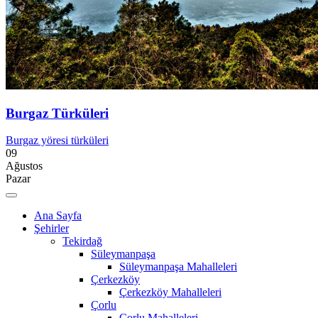
Burgaz Türküleri
Burgaz yöresi türküleri
09
Ağustos
Pazar
Ana Sayfa
Şehirler
Tekirdağ
Süleymanpaşa
Süleymanpaşa Mahalleleri
Çerkezköy
Çerkezköy Mahalleleri
Çorlu
Çorlu Mahalleleri