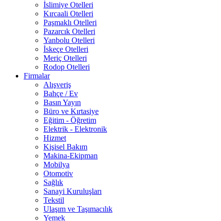
İslimiye Otelleri
Kırcaali Otelleri
Paşmaklı Otelleri
Pazarcık Otelleri
Yanbolu Otelleri
İskeçe Otelleri
Meriç Otelleri
Rodop Otelleri
Firmalar
Alışveriş
Bahçe / Ev
Basın Yayın
Büro ve Kırtasiye
Eğitim - Öğretim
Elektrik - Elektronik
Hizmet
Kişisel Bakım
Makina-Ekipman
Mobilya
Otomotiv
Sağlık
Sanayi Kuruluşları
Tekstil
Ulaşım ve Taşımacılık
Yemek