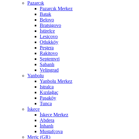
Pazarcık
Pazarcık Merkez
Batak
Belovo
Bratsigovo
İstirelçe
Lesiçovo
Otlukköy
Peştera
Rakitovo
Septemvri
Şabanlı
Velingrad
Yanbolu
Yanbolu Merkez
Istralca
Kızılağaç
Paşaköy
Tunca
İskeçe
İskeçe Merkez
Abdera
İnhanlı
Mustafçova
Meriç (GR)