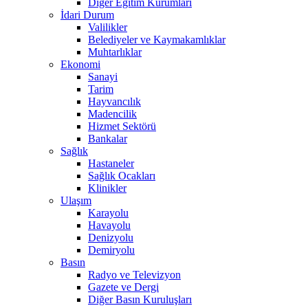
Diğer Eğitim Kurumları
İdari Durum
Valilikler
Belediyeler ve Kaymakamlıklar
Muhtarlıklar
Ekonomi
Sanayi
Tarim
Hayvancılık
Madencilik
Hizmet Sektörü
Bankalar
Sağlık
Hastaneler
Sağlık Ocakları
Klinikler
Ulaşım
Karayolu
Havayolu
Denizyolu
Demiryolu
Basın
Radyo ve Televizyon
Gazete ve Dergi
Diğer Basın Kuruluşları