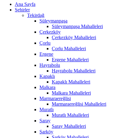
Ana Sayfa
Şehirler
Tekirdağ
Süleymanpaşa
Süleymanpaşa Mahalleleri
Çerkezköy
Çerkezköy Mahalleleri
Çorlu
Çorlu Mahalleleri
Ergene
Ergene Mahalleleri
Hayrabolu
Hayrabolu Mahalleleri
Kapaklı
Kapaklı Mahalleleri
Malkara
Malkara Mahalleleri
Marmaraereğlisi
Marmaraereğlisi Mahalleleri
Muratlı
Muratlı Mahalleleri
Saray
Saray Mahalleleri
Şarköy
Şarköy Mahalleleri