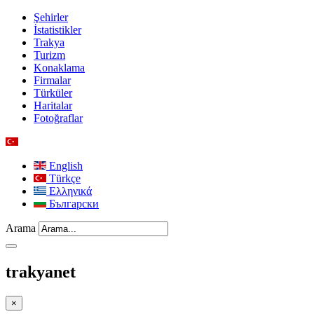
Şehirler
İstatistikler
Trakya
Turizm
Konaklama
Firmalar
Türküler
Haritalar
Fotoğraflar
English
Türkçe
Ελληνικά
Български
Arama
trakyanet
×