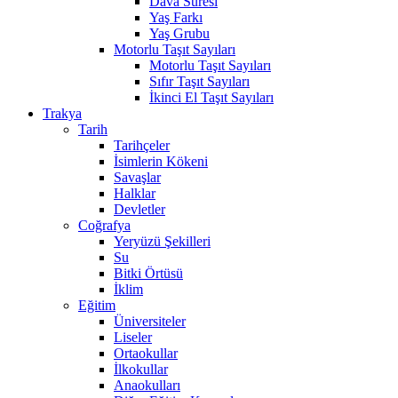
Dava Süresi
Yaş Farkı
Yaş Grubu
Motorlu Taşıt Sayıları
Motorlu Taşıt Sayıları
Sıfır Taşıt Sayıları
İkinci El Taşıt Sayıları
Trakya
Tarih
Tarihçeler
İsimlerin Kökeni
Savaşlar
Halklar
Devletler
Coğrafya
Yeryüzü Şekilleri
Su
Bitki Örtüsü
İklim
Eğitim
Üniversiteler
Liseler
Ortaokullar
İlkokullar
Anaokulları