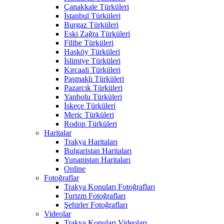
Çanakkale Türküleri
İstanbul Türküleri
Burgaz Türküleri
Eski Zağra Türküleri
Filibe Türküleri
Hasköy Türküleri
İslimiye Türküleri
Kırcaali Türküleri
Paşmaklı Türküleri
Pazarcık Türküleri
Yanbolu Türküleri
İskeçe Türküleri
Meriç Türküleri
Rodop Türküleri
Haritalar
Trakya Haritaları
Bulgaristan Haritaları
Yunanistan Haritaları
Online
Fotoğraflar
Trakya Konuları Fotoğrafları
Turizm Fotoğrafları
Şehirler Fotoğrafları
Videolar
Trakya Konuları Videoları