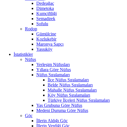
Dedeağaç
Dimetoka
Kumçiftliği
Semadirek
Sofulu
Rodop
Gümülcine
Kozlukebir
Maronya Şapçı
Yassıköy
İstatistikler
Nüfus
Yerleşim Nüfusları
Yıllara Göre Nüfus
Nüfus Sıralamaları
İlçe Nüfus Sıralamaları
Belde Nüfus Sıralamaları
Mahalle Nüfus Sıralamaları
Köy Nüfus Sıralamaları
Türkiye İlçeleri Nüfus Sıralamaları
Yaş Grubuna Göre Nüfus
Medeni Duruma Göre Nüfus
Göç
İllerin Aldığı Göç
İllerin Verdiği Göç