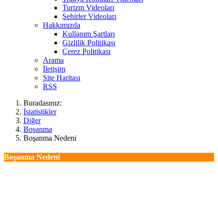
Turizm Videoları
Şehirler Videoları
Hakkımızda
Kullanım Şartları
Gizlilik Politikası
Çerez Politikası
Arama
İletişim
Site Haritası
RSS
Buradasınız:
İstatistikler
Diğer
Boşanma
Boşanma Nedeni
Boşanma Nedeni