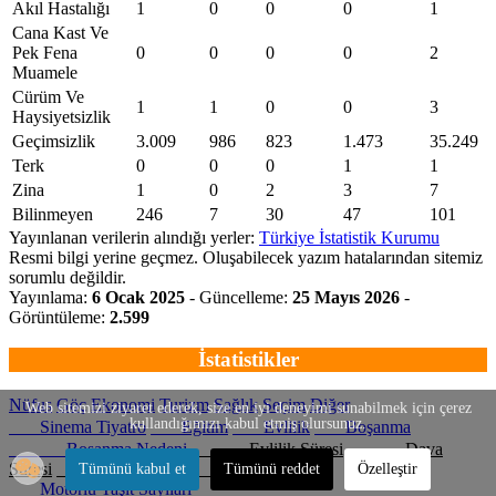
Akıl Hastalığı
1
0
0
0
1
Cana Kast Ve
Pek Fena
0
0
0
0
2
Muamele
Cürüm Ve
1
1
0
0
3
Haysiyetsizlik
Geçimsizlik
3.009
986
823
1.473
35.249
Terk
0
0
0
1
1
Zina
1
0
2
3
7
Bilinmeyen
246
7
30
47
101
Yayınlanan verilerin alındığı yerler:
Türkiye İstatistik Kurumu
Resmi bilgi yerine geçmez. Oluşabilecek yazım hatalarından sitemiz
sorumlu değildir.
Yayınlama:
6 Ocak 2025
- Güncelleme:
25 Mayıs 2026
-
Görüntüleme:
2.599
İstatistikler
Nüfus
Göç
Ekonomi
Turizm
Sağlık
Seçim
Diğer
Web sitemizi ziyaret ederek, size en iyi deneyimi sunabilmek için çerez
kullandığımızı kabul etmiş olursunuz.
Sinema Tiyatro
Eğitim
Evlilik
Boşanma
Boşanma Nedeni
Evlilik Süresi
Dava
Süresi
Yaş Farkı
Yaş Grubu
Tümünü kabul et
Tümünü reddet
Özelleştir
Motorlu Taşıt Sayıları