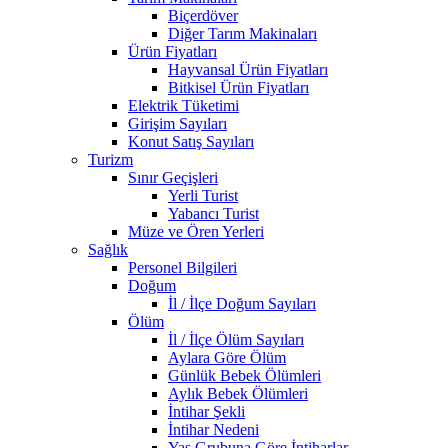
Biçerdöver
Diğer Tarım Makinaları
Ürün Fiyatları
Hayvansal Ürün Fiyatları
Bitkisel Ürün Fiyatları
Elektrik Tüketimi
Girişim Sayıları
Konut Satış Sayıları
Turizm
Sınır Geçişleri
Yerli Turist
Yabancı Turist
Müze ve Ören Yerleri
Sağlık
Personel Bilgileri
Doğum
İl / İlçe Doğum Sayıları
Ölüm
İl / İlçe Ölüm Sayıları
Aylara Göre Ölüm
Günlük Bebek Ölümleri
Aylık Bebek Ölümleri
İntihar Şekli
İntihar Nedeni
Yaş Grubuna Göre İntiharlar