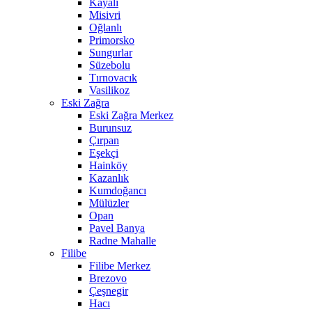
Kayalı
Misivri
Oğlanlı
Primorsko
Sungurlar
Süzebolu
Tırnovacık
Vasilikoz
Eski Zağra
Eski Zağra Merkez
Burunsuz
Çırpan
Eşekçi
Hainköy
Kazanlık
Kumdoğancı
Mülüzler
Opan
Pavel Banya
Radne Mahalle
Filibe
Filibe Merkez
Brezovo
Çeşnegir
Hacı