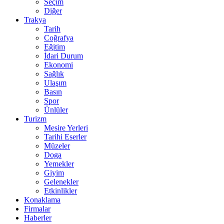
Seçim
Diğer
Trakya
Tarih
Coğrafya
Eğitim
İdari Durum
Ekonomi
Sağlık
Ulaşım
Basın
Spor
Ünlüler
Turizm
Mesire Yerleri
Tarihi Eserler
Müzeler
Doga
Yemekler
Giyim
Gelenekler
Etkinlikler
Konaklama
Firmalar
Haberler