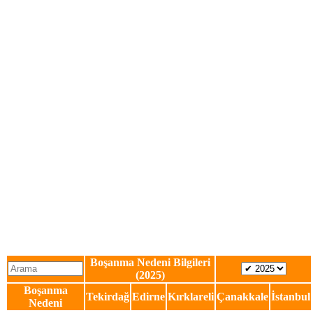
Boşanma Nedeni Bilgileri
(2025)
Boşanma
Tekirdağ
Edirne
Kırklareli
Çanakkale
İstanbul
Nedeni