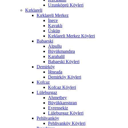
Uzunköprü Köyleri
Kırklareli
Kırklareli Merkez
İnece
Kavaklı
Üsküp
Kırklareli Merkez Köyleri
Babaeski
Alpullu
Büyükmandıra
Karahalil
Babaeski Köyleri
Demirköy
İğneada
Demirköy Köyleri
Kofçaz
Kofçaz Köyleri
Lüleburgaz
Ahmetbey
Büyükkarıştıran
Evrensekiz
Lüleburgaz Köyleri
Pehlivanköy
Pehlivanköy Köyleri