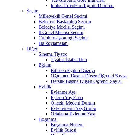
İntihar Edenlerin Eğitim Durumu
Seçim
Milletvekili Genel Seçimi
Belediye Başkanlığı Seçimi
Belediye Meclisi Seçimi
İl Genel Meclisi Seçimi
Cumhurbaşkanlığı Seçimi
Halkoylamaları
Diğer
Sinema Tiyatro
Tiyatro İstatistikleri
Eğitim
Bitirilen Eğitim Düzeyi
Öğretmen Başına Düşen Öğrenci Sayısı
Derslik Başına Düşen Öğrenci Sayısı
Evlilik
Evlenme Ayı
Eşlerin Yaş Farkı
Önceki Medeni Durum
Evlenenlerin Yaş Grubu
Ortalama Evlenme Yaşı
Boşanma
Boşanma Nedeni
Evlilik Süresi