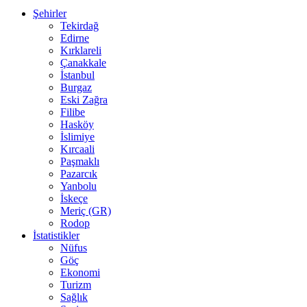
Şehirler
Tekirdağ
Edirne
Kırklareli
Çanakkale
İstanbul
Burgaz
Eski Zağra
Filibe
Hasköy
İslimiye
Kırcaali
Paşmaklı
Pazarcık
Yanbolu
İskeçe
Meriç (GR)
Rodop
İstatistikler
Nüfus
Göç
Ekonomi
Turizm
Sağlık