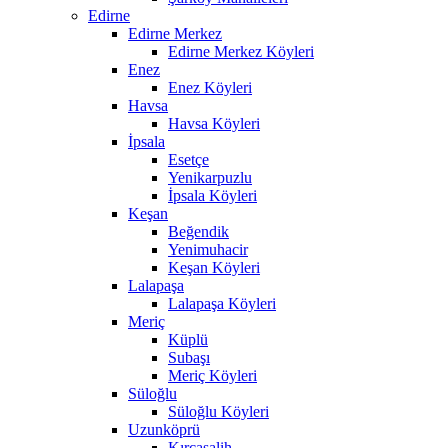
Edirne
Edirne Merkez
Edirne Merkez Köyleri
Enez
Enez Köyleri
Havsa
Havsa Köyleri
İpsala
Esetçe
Yenikarpuzlu
İpsala Köyleri
Keşan
Beğendik
Yenimuhacir
Keşan Köyleri
Lalapaşa
Lalapaşa Köyleri
Meriç
Küplü
Subaşı
Meriç Köyleri
Süloğlu
Süloğlu Köyleri
Uzunköprü
Kırcasalih