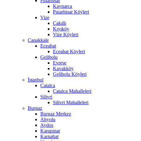
Pınarhisar
Kaynarca
Pınarhisar Köyleri
Vize
Çakıllı
Kıyıköy
Vize Köyleri
Çanakkale
Eceabat
Eceabat Köyleri
Gelibolu
Evreşe
Kavakköy
Gelibolu Köyleri
İstanbul
Çatalca
Çatalca Mahalleleri
Silivri
Silivri Mahalleleri
Burgaz
Burgaz Merkez
Ahyolu
Aydos
Karapınar
Karnabat