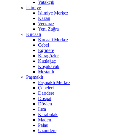
Yatakçık
İslimiye
İslimiye Merkez
Kazan
Verzaraz
Yeni Zağra
Kırcaali
Kırcaali Merkez
Cebel
Eğridere
Karagözler
Kızılağaç
Koşukavak
Mestanlı
Paşmaklı
Paşmaklı Merkez
Çepeleri
Darıdere
Dospat
Dövlen
Ilıca
Karabulak
Maden
Palas
Uzundere