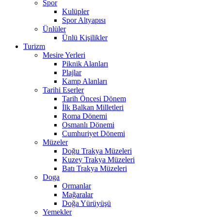
Spor
Kulüpler
Spor Altyapısı
Ünlüler
Ünlü Kişilikler
Turizm
Mesire Yerleri
Piknik Alanları
Plajlar
Kamp Alanları
Tarihi Eserler
Tarih Öncesi Dönem
İlk Balkan Milletleri
Roma Dönemi
Osmanlı Dönemi
Cumhuriyet Dönemi
Müzeler
Doğu Trakya Müzeleri
Kuzey Trakya Müzeleri
Batı Trakya Müzeleri
Doga
Ormanlar
Mağaralar
Doğa Yürüyüşü
Yemekler