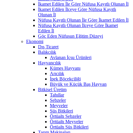
İkamet Edilen İle Göre Nüfusa Kayıtlı Olunan İl
İkamet Edilen İlçeye Göre Nüfusa Kayıtlı
Olunan İl
Nüfusa Kayıtlı Olunan İle Göre İkamet Edilen İl
Nüfusa Kayıtlı Olunan İlçeye Göre İkamet
Edilen İl
Göç Eden Nüfusun Eğitim Düzeyi
Ekonomi
Dış Ticaret
Balıkçılık
Avlanan İçsu Ürünleri
Hayvancılık
Kümes Hayvanı
Arıcılık
İpek Böcekçiliği
Büyük ve Küçük Baş Hayvan
Bitkisel Üretim
Tahıllar
Sebzeler
Meyveler
Süs Bitkileri
Örtüaltı Sebzeler
Örtüaltı Meyveler
Örtüaltı Süs Bitkileri
Tarım Makinaları