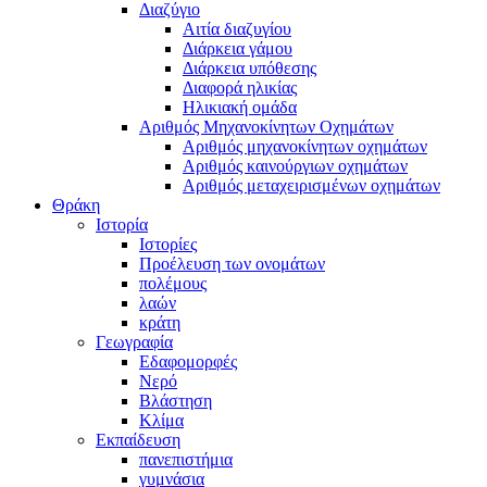
Διαζύγιο
Αιτία διαζυγίου
Διάρκεια γάμου
Διάρκεια υπόθεσης
Διαφορά ηλικίας
Ηλικιακή ομάδα
Αριθμός Μηχανοκίνητων Οχημάτων
Αριθμός μηχανοκίνητων οχημάτων
Αριθμός καινούργιων οχημάτων
Αριθμός μεταχειρισμένων οχημάτων
Θράκη
Ιστορία
Ιστορίες
Προέλευση των ονομάτων
πολέμους
λαών
κράτη
Γεωγραφία
Εδαφομορφές
Νερό
Βλάστηση
Κλίμα
Εκπαίδευση
πανεπιστήμια
γυμνάσια