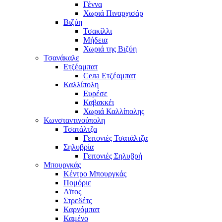
Γέννα
Χωριά Πιναρχισάρ
Βιζύη
Τσακίλλι
Μήδεια
Χωριά της Βιζύη
Τσανάκαλε
Ετζέαμπατ
Села Ετζέαμπατ
Καλλίπολη
Ευρέσε
Καβακκέι
Χωριά Καλλίπολης
Κωνσταντινούπολη
Τσατάλτζα
Γειτονιές Τσατάλτζα
Σηλυβρία
Γειτονιές Σηλυβρή
Μπουργκάς
Κέντρο Μπουργκάς
Πομόριε
Αϊτος
Στρεδέτς
Καρνόμπατ
Καμένο