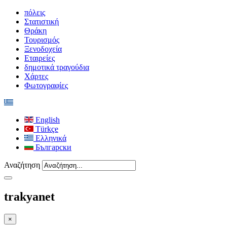
πόλεις
Στατιστική
Θράκη
Τουρισμός
Ξενοδοχεία
Εταιρείες
δημοτικά τραγούδια
Χάρτες
Φωτογραφίες
English
Türkçe
Ελληνικά
Български
Αναζήτηση
trakyanet
×