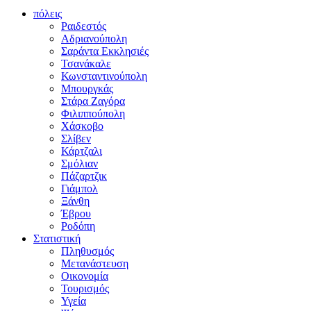
πόλεις
Ραιδεστός
Αδριανούπολη
Σαράντα Εκκλησιές
Τσανάκαλε
Κωνσταντινούπολη
Μπουργκάς
Στάρα Ζαγόρα
Φιλιππούπολη
Χάσκοβο
Σλίβεν
Κάρτζαλι
Σμόλιαν
Πάζαρτζικ
Γιάμπολ
Ξάνθη
Έβρου
Ροδόπη
Στατιστική
Πληθυσμός
Μετανάστευση
Οικονομία
Τουρισμός
Υγεία