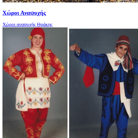
Χώροι Αναψυχής
Χώροι αναψυχής Θράκης