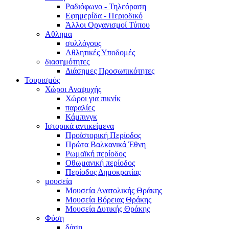
Ραδιόφωνο - Τηλεόραση
Εφημερίδα - Περιοδικό
Άλλοι Οργανισμοί Τύπου
Αθλημα
συλλόγους
Αθλητικές Υποδομές
διασημότητες
Διάσημες Προσωπικότητες
Τουρισμός
Χώροι Αναψυχής
Χώροι για πικνίκ
παραλίες
Κάμπινγκ
Ιστορικά αντικείμενα
Προϊστορική Περίοδος
Πρώτα Βαλκανικά Έθνη
Ρωμαϊκή περίοδος
Οθωμανική περίοδος
Περίοδος Δημοκρατίας
μουσεία
Μουσεία Ανατολικής Θράκης
Μουσεία Βόρειας Θράκης
Μουσεία Δυτικής Θράκης
Φύση
δάση