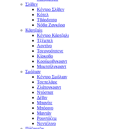
Σλίβεν
Κέντρο Σλίβεν
Κότελ
Τβάρδιτσα
Νόβα Ζαγκόρα
Κάρτζαλι
Κέντρο Κάρτζαλι
Τζέμπελ
Αρντίνο
Τσερνοότσενε
Κίρκοβο
Κρούμοβγκραντ
Μομτσίλγκραντ
Σμόλιαν
Κέντρο Σμόλιαν
Τσεπελάρε
Ζλάτογκραντ
Ντόσπατ
Δέβιν
Μπανίτε
Μπόρινο
Μαντάν
Ρουντόζεμ
Νεντέλινο
Πάζαρτζικ