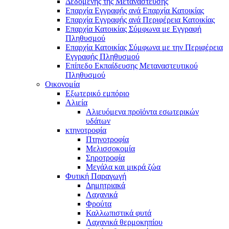
Δεδομένης της Μετανάστευσης
Επαρχία Εγγραφής ανά Επαρχία Κατοικίας
Επαρχία Εγγραφής ανά Περιφέρεια Κατοικίας
Επαρχία Κατοικίας Σύμφωνα με Εγγραφή
Πληθυσμού
Επαρχία Κατοικίας Σύμφωνα με την Περιφέρεια
Εγγραφής Πληθυσμού
Επίπεδο Εκπαίδευσης Μεταναστευτικού
Πληθυσμού
Οικονομία
Εξωτερικό εμπόριο
Αλιεία
Αλιευόμενα προϊόντα εσωτερικών
υδάτων
κτηνοτροφία
Πτηνοτροφία
Μελισσοκομία
Σηροτροφία
Μεγάλα και μικρά ζώα
Φυτική Παραγωγή
Δημητριακά
Λαχανικά
Φρούτα
Καλλωπιστικά φυτά
Λαχανικά θερμοκηπίου