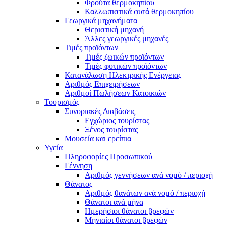
Φρούτα θερμοκηπίου
Καλλωπιστικά φυτά θερμοκηπίου
Γεωργικά μηχανήματα
Θεριστική μηχανή
Άλλες γεωργικές μηχανές
Τιμές προϊόντων
Τιμές ζωικών προϊόντων
Τιμές φυτικών προϊόντων
Κατανάλωση Ηλεκτρικής Ενέργειας
Αριθμός Επιχειρήσεων
Αριθμοί Πωλήσεων Κατοικιών
Τουρισμός
Συνοριακές Διαβάσεις
Εγχώριος τουρίστας
Ξένος τουρίστας
Μουσεία και ερείπια
Υγεία
Πληροφορίες Προσωπικού
Γέννηση
Αριθμός γεννήσεων ανά νομό / περιοχή
Θάνατος
Αριθμός θανάτων ανά νομό / περιοχή
Θάνατοι ανά μήνα
Ημερήσιοι θάνατοι βρεφών
Μηνιαίοι θάνατοι βρεφών