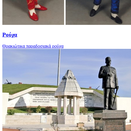
Ρούχα
Θρακιώτικα παραδοσιακά ρούχα