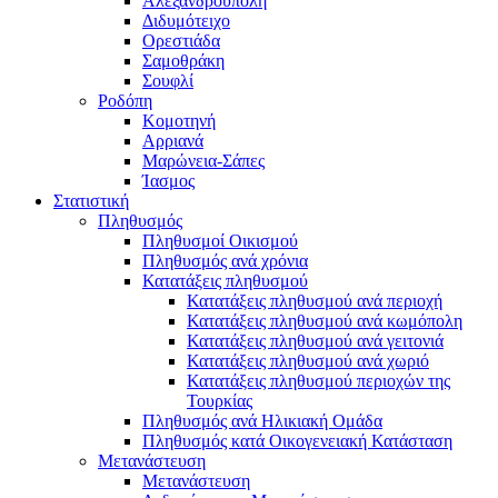
Αλεξανδρούπολη
Διδυμότειχο
Ορεστιάδα
Σαμοθράκη
Σουφλί
Ροδόπη
Κομοτηνή
Αρριανά
Μαρώνεια-Σάπες
Ίασμος
Στατιστική
Πληθυσμός
Πληθυσμοί Οικισμού
Πληθυσμός ανά χρόνια
Κατατάξεις πληθυσμού
Κατατάξεις πληθυσμού ανά περιοχή
Κατατάξεις πληθυσμού ανά κωμόπολη
Κατατάξεις πληθυσμού ανά γειτονιά
Κατατάξεις πληθυσμού ανά χωριό
Κατατάξεις πληθυσμού περιοχών της
Τουρκίας
Πληθυσμός ανά Ηλικιακή Ομάδα
Πληθυσμός κατά Οικογενειακή Κατάσταση
Μετανάστευση
Μετανάστευση