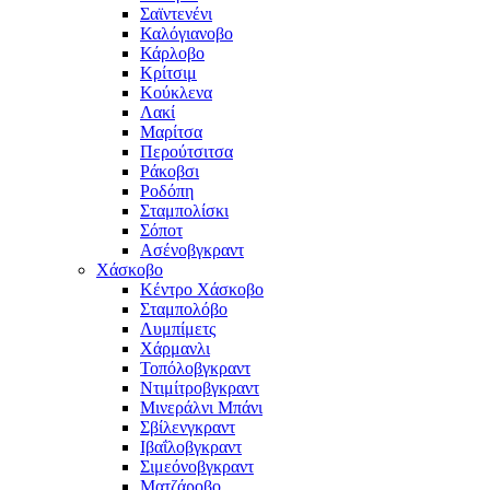
Σαϊντενένι
Καλόγιανοβο
Κάρλοβο
Κρίτσιμ
Κούκλενα
Λακί
Μαρίτσα
Περούτσιτσα
Ράκοβσι
Ροδόπη
Σταμπολίσκι
Σόποτ
Ασένοβγκραντ
Χάσκοβο
Κέντρο Χάσκοβο
Σταμπολόβο
Λυμπίμετς
Χάρμανλι
Τοπόλοβγκραντ
Ντιμίτροβγκραντ
Μινεράλνι Μπάνι
Σβίλενγκραντ
Ιβαΐλοβγκραντ
Σιμεόνοβγκραντ
Ματζάροβο