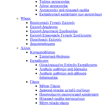
Τρόπος αυτοκτονίας
Λόγος αυτοκτονίας
Αυτοκτονίες ανά ηλικιακή ομάδα
Εκπαιδευτική κατάσταση των αυτοχείρων
Ψήφος
Βουλευτικές Γενικές Εκλογές
Εκλογή Δημάρχου
Εκλογή Δημοτικού Συμβουλίου
Εκλογή Επαρχιακής Γενικής Συνέλευσης
Προεδρικές Εκλογές
Δημοψηφίσματα
Αλλος
Κινηματοθέατρο
Στατιστικά Θεάτρου
Εκπαίδευση
Ολοκληρωμένο Επίπεδο Εκπαίδευσης
Αριθμός μαθητών ανά δάσκαλο
Αριθμός μαθητών ανά αίθουσα
διδασκαλίας
Γάμος
Μήνας Γάμου
Διαφορά ηλικίας μεταξύ συζύγων
Προηγούμενη οικογενειακή κατάσταση
Ηλικιακή ομάδα παντρεμένων
Μέση ηλικία γάμου