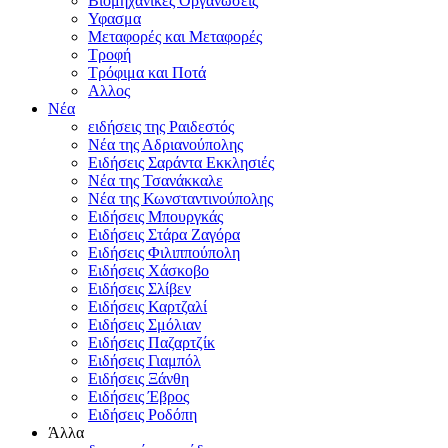
Βιομηχανικές Οργανώσεις
Υφασμα
Μεταφορές και Μεταφορές
Τροφή
Τρόφιμα και Ποτά
Αλλος
Νέα
ειδήσεις της Ραιδεστός
Νέα της Αδριανούπολης
Ειδήσεις Σαράντα Εκκλησιές
Νέα της Τσανάκκαλε
Νέα της Κωνσταντινούπολης
Ειδήσεις Μπουργκάς
Ειδήσεις Στάρα Ζαγόρα
Ειδήσεις Φιλιππούπολη
Ειδήσεις Χάσκοβο
Ειδήσεις Σλίβεν
Ειδήσεις Καρτζαλί
Ειδήσεις Σμόλιαν
Ειδήσεις Παζαρτζίκ
Ειδήσεις Γιαμπόλ
Ειδήσεις Ξάνθη
Ειδήσεις Έβρος
Ειδήσεις Ροδόπη
Άλλα