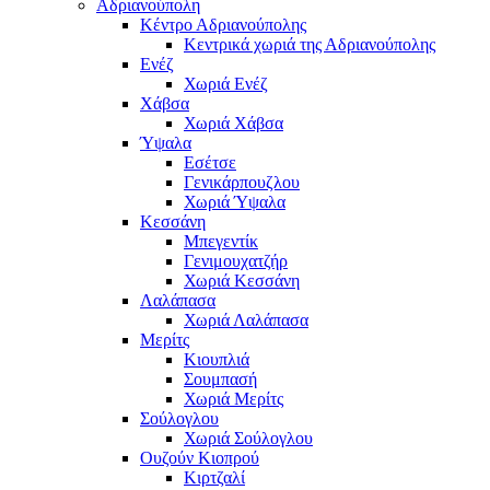
Αδριανούπολη
Κέντρο Αδριανούπολης
Κεντρικά χωριά της Αδριανούπολης
Ενέζ
Χωριά Ενέζ
Χάβσα
Χωριά Χάβσα
Ύψαλα
Εσέτσε
Γενικάρπουζλου
Χωριά Ύψαλα
Κεσσάνη
Μπεγεντίκ
Γενιμουχατζήρ
Χωριά Κεσσάνη
Λαλάπασα
Χωριά Λαλάπασα
Μερίτς
Κιουπλιά
Σουμπασή
Χωριά Μερίτς
Σούλογλου
Χωριά Σούλογλου
Ουζούν Κιοπρού
Κιρτζαλί