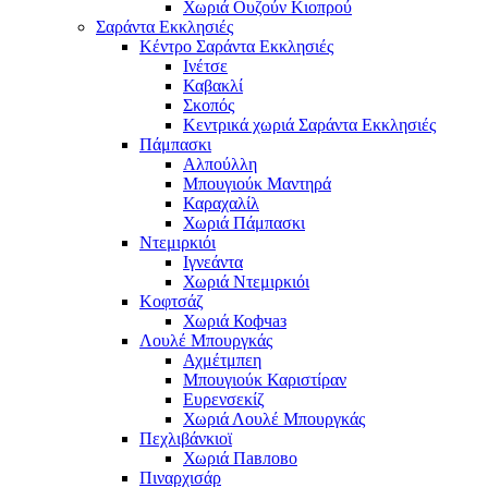
Χωριά Ουζούν Κιοπρού
Σαράντα Εκκλησιές
Κέντρο Σαράντα Εκκλησιές
Ινέτσε
Καβακλί
Σκοπός
Κεντρικά χωριά Σαράντα Εκκλησιές
Πάμπασκι
Αλπούλλη
Μπουγιούκ Μαντηρά
Καραχαλίλ
Χωριά Πάμπασκι
Ντεμιρκιόι
Ιγνεάντα
Χωριά Ντεμιρκιόι
Κοφτσάζ
Χωριά Кофчаз
Λουλέ Μπουργκάς
Αχμέτμπεη
Μπουγιούκ Καριστίραν
Ευρενσεκίζ
Χωριά Λουλέ Μπουργκάς
Πεχλιβάνκιοϊ
Χωριά Павлово
Πιναρχισάρ