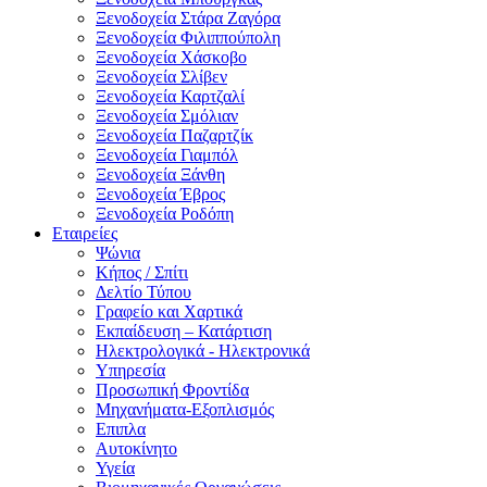
Ξενοδοχεία Στάρα Ζαγόρα
Ξενοδοχεία Φιλιππούπολη
Ξενοδοχεία Χάσκοβο
Ξενοδοχεία Σλίβεν
Ξενοδοχεία Καρτζαλί
Ξενοδοχεία Σμόλιαν
Ξενοδοχεία Παζαρτζίκ
Ξενοδοχεία Γιαμπόλ
Ξενοδοχεία Ξάνθη
Ξενοδοχεία Έβρος
Ξενοδοχεία Ροδόπη
Εταιρείες
Ψώνια
Κήπος / Σπίτι
Δελτίο Τύπου
Γραφείο και Χαρτικά
Εκπαίδευση – Κατάρτιση
Ηλεκτρολογικά - Ηλεκτρονικά
Υπηρεσία
Προσωπική Φροντίδα
Μηχανήματα-Εξοπλισμός
Επιπλα
Αυτοκίνητο
Υγεία