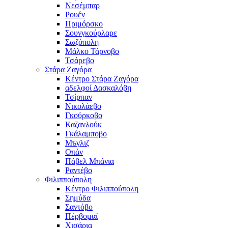
Νεσέμπαρ
Ρουέν
Πριμόρσκο
Σουνγκούρλαρε
Σωζόπολη
Μάλκο Τάρνοβο
Τσάρεβο
Στάρα Ζαγόρα
Κέντρο Στάρα Ζαγόρα
αδελφοί Δασκαλόβη
Τσίρπαν
Νικολάεβο
Γκούρκοβο
Καζανλούκ
Γκάλαμποβο
Μъγλιζ
Οπάν
Πάβελ Μπάνια
Ραντέβο
Φιλιππούπολη
Κέντρο Φιλιππούπολη
Σημύδα
Σαντόβο
Πέρβομαϊ
Χισάρια