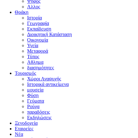
Ψήφος
Αλλος
Θράκη
Ιστορία
Γεωγραφία
Εκπαίδευση
Διοικητική Κατάσταση
Οικονομία
Υγεία
Μεταφορά
Τύπος
Αθλημα
διασημότητες
Τουρισμός
Χώροι Αναψυχής
Ιστορικά αντικείμενα
μουσεία
Φύση
Γεύματα
Ρούχα
παραδόσεις
Εκδηλώσεις
Ξενοδοχεία
Εταιρείες
Νέα