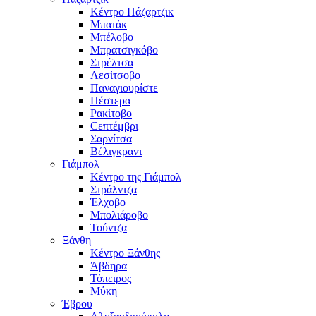
Κέντρο Πάζαρτζικ
Μπατάκ
Μπέλοβο
Μπρατσιγκόβο
Στρέλτσα
Λεσίτσοβο
Παναγιουρίστε
Πέστερα
Ρακίτοβο
Сεπτέμβρι
Σαρνίτσα
Βέλιγκραντ
Γιάμπολ
Κέντρο της Γιάμπολ
Στράλντζα
Έλχοβο
Μπολιάροβο
Τούντζα
Ξάνθη
Κέντρο Ξάνθης
Άβδηρα
Τόπειρος
Μύκη
Έβρου