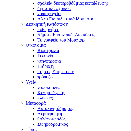
σχολεία δευτεροβάθμιας εκπαίδευσης
δημοτικά σχολεία
νηπιαγωγεία
Άλλα Εκπαιδευτικά Ιδρύματα
Διοικητική Κατάσταση
κυβερνήτες
Δήμοι - Επαρχιακές Διοικήσεις
Τα γραφεία του Μουχτάρ
Οικονομία
Βιομηχανία
Γεωργία
κτηνοτροφία
Εξόρυξη
Τομέας Υπηρεσιών
τράπεζες
Υγεία
νοσοκομεία
Κέντρα Υγείας
κλινικές
Μεταφορά
Αυτοκινητόδρομος
Αερογραμμή
θαλάσσια οδός
Σιδηροδρομικός
Τύπος