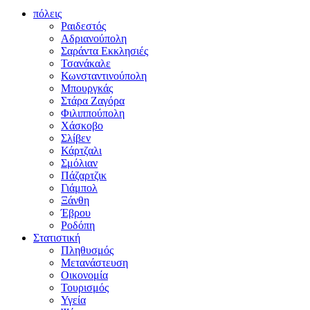
πόλεις
Ραιδεστός
Αδριανούπολη
Σαράντα Εκκλησιές
Τσανάκαλε
Κωνσταντινούπολη
Μπουργκάς
Στάρα Ζαγόρα
Φιλιππούπολη
Χάσκοβο
Σλίβεν
Κάρτζαλι
Σμόλιαν
Πάζαρτζικ
Γιάμπολ
Ξάνθη
Έβρου
Ροδόπη
Στατιστική
Πληθυσμός
Μετανάστευση
Οικονομία
Τουρισμός
Υγεία