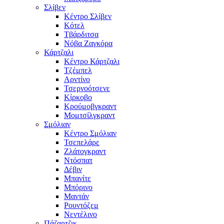
Σλίβεν
Κέντρο Σλίβεν
Κότελ
Τβάρδιτσα
Νόβα Ζαγκόρα
Κάρτζαλι
Κέντρο Κάρτζαλι
Τζέμπελ
Αρντίνο
Τσερνοότσενε
Κίρκοβο
Κρούμοβγκραντ
Μομτσίλγκραντ
Σμόλιαν
Κέντρο Σμόλιαν
Τσεπελάρε
Ζλάτογκραντ
Ντόσπατ
Δέβιν
Μπανίτε
Μπόρινο
Μαντάν
Ρουντόζεμ
Νεντέλινο
Πάζαρτζικ