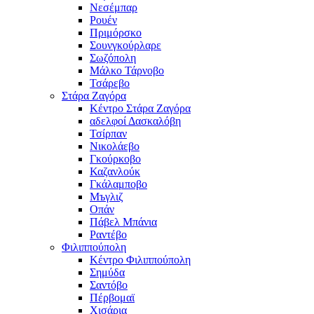
Νεσέμπαρ
Ρουέν
Πριμόρσκο
Σουνγκούρλαρε
Σωζόπολη
Μάλκο Τάρνοβο
Τσάρεβο
Στάρα Ζαγόρα
Κέντρο Στάρα Ζαγόρα
αδελφοί Δασκαλόβη
Τσίρπαν
Νικολάεβο
Γκούρκοβο
Καζανλούκ
Γκάλαμποβο
Μъγλιζ
Οπάν
Πάβελ Μπάνια
Ραντέβο
Φιλιππούπολη
Κέντρο Φιλιππούπολη
Σημύδα
Σαντόβο
Πέρβομαϊ
Χισάρια