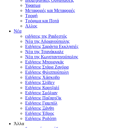
Βιομηχανικές Οργανώσεις
Υφασμα
Μεταφορές και Μεταφορές
Τροφή
Τρόφιμα και Ποτά
Αλλος
Νέα
ειδήσεις της Ραιδεστός
Νέα της Αδριανούπολης
Ειδήσεις Σαράντα Εκκλησιές
Νέα της Τσανάκκαλε
Νέα της Κωνσταντινούπολης
Ειδήσεις Μπουργκάς
Ειδήσεις Στάρα Ζαγόρα
Ειδήσεις Φιλιππούπολη
Ειδήσεις Χάσκοβο
Ειδήσεις Σλίβεν
Ειδήσεις Καρτζαλί
Ειδήσεις Σμόλιαν
Ειδήσεις Παζαρτζίκ
Ειδήσεις Γιαμπόλ
Ειδήσεις Ξάνθη
Ειδήσεις Έβρος
Ειδήσεις Ροδόπη
Άλλα