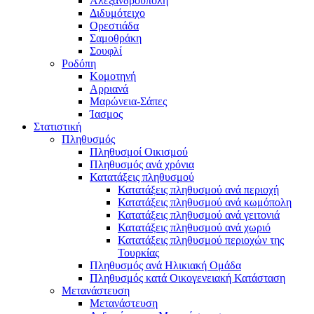
Αλεξανδρούπολη
Διδυμότειχο
Ορεστιάδα
Σαμοθράκη
Σουφλί
Ροδόπη
Κομοτηνή
Αρριανά
Μαρώνεια-Σάπες
Ίασμος
Στατιστική
Πληθυσμός
Πληθυσμοί Οικισμού
Πληθυσμός ανά χρόνια
Κατατάξεις πληθυσμού
Κατατάξεις πληθυσμού ανά περιοχή
Κατατάξεις πληθυσμού ανά κωμόπολη
Κατατάξεις πληθυσμού ανά γειτονιά
Κατατάξεις πληθυσμού ανά χωριό
Κατατάξεις πληθυσμού περιοχών της
Τουρκίας
Πληθυσμός ανά Ηλικιακή Ομάδα
Πληθυσμός κατά Οικογενειακή Κατάσταση
Μετανάστευση
Μετανάστευση