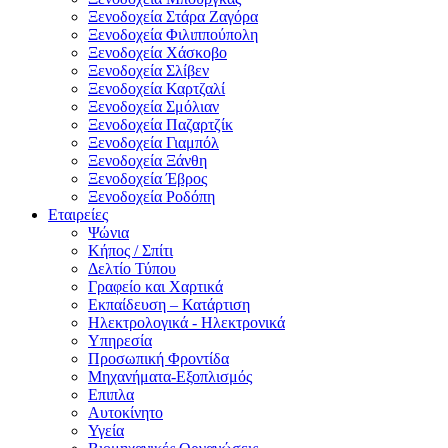
Ξενοδοχεία Στάρα Ζαγόρα
Ξενοδοχεία Φιλιππούπολη
Ξενοδοχεία Χάσκοβο
Ξενοδοχεία Σλίβεν
Ξενοδοχεία Καρτζαλί
Ξενοδοχεία Σμόλιαν
Ξενοδοχεία Παζαρτζίκ
Ξενοδοχεία Γιαμπόλ
Ξενοδοχεία Ξάνθη
Ξενοδοχεία Έβρος
Ξενοδοχεία Ροδόπη
Εταιρείες
Ψώνια
Κήπος / Σπίτι
Δελτίο Τύπου
Γραφείο και Χαρτικά
Εκπαίδευση – Κατάρτιση
Ηλεκτρολογικά - Ηλεκτρονικά
Υπηρεσία
Προσωπική Φροντίδα
Μηχανήματα-Εξοπλισμός
Επιπλα
Αυτοκίνητο
Υγεία