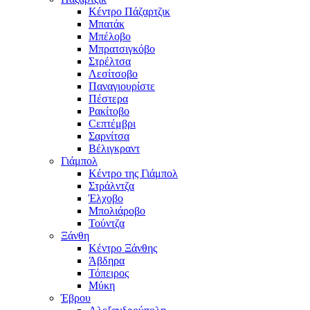
Κέντρο Πάζαρτζικ
Μπατάκ
Μπέλοβο
Μπρατσιγκόβο
Στρέλτσα
Λεσίτσοβο
Παναγιουρίστε
Πέστερα
Ρακίτοβο
Сεπτέμβρι
Σαρνίτσα
Βέλιγκραντ
Γιάμπολ
Κέντρο της Γιάμπολ
Στράλντζα
Έλχοβο
Μπολιάροβο
Τούντζα
Ξάνθη
Κέντρο Ξάνθης
Άβδηρα
Τόπειρος
Μύκη
Έβρου