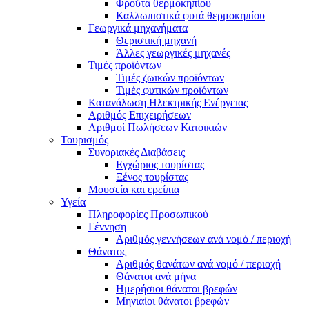
Φρούτα θερμοκηπίου
Καλλωπιστικά φυτά θερμοκηπίου
Γεωργικά μηχανήματα
Θεριστική μηχανή
Άλλες γεωργικές μηχανές
Τιμές προϊόντων
Τιμές ζωικών προϊόντων
Τιμές φυτικών προϊόντων
Κατανάλωση Ηλεκτρικής Ενέργειας
Αριθμός Επιχειρήσεων
Αριθμοί Πωλήσεων Κατοικιών
Τουρισμός
Συνοριακές Διαβάσεις
Εγχώριος τουρίστας
Ξένος τουρίστας
Μουσεία και ερείπια
Υγεία
Πληροφορίες Προσωπικού
Γέννηση
Αριθμός γεννήσεων ανά νομό / περιοχή
Θάνατος
Αριθμός θανάτων ανά νομό / περιοχή
Θάνατοι ανά μήνα
Ημερήσιοι θάνατοι βρεφών
Μηνιαίοι θάνατοι βρεφών