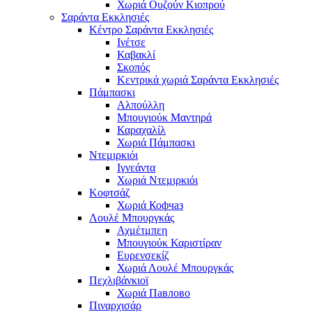
Χωριά Ουζούν Κιοπρού
Σαράντα Εκκλησιές
Κέντρο Σαράντα Εκκλησιές
Ινέτσε
Καβακλί
Σκοπός
Κεντρικά χωριά Σαράντα Εκκλησιές
Πάμπασκι
Αλπούλλη
Μπουγιούκ Μαντηρά
Καραχαλίλ
Χωριά Πάμπασκι
Ντεμιρκιόι
Ιγνεάντα
Χωριά Ντεμιρκιόι
Κοφτσάζ
Χωριά Кофчаз
Λουλέ Μπουργκάς
Αχμέτμπεη
Μπουγιούκ Καριστίραν
Ευρενσεκίζ
Χωριά Λουλέ Μπουργκάς
Πεχλιβάνκιοϊ
Χωριά Павлово
Πιναρχισάρ