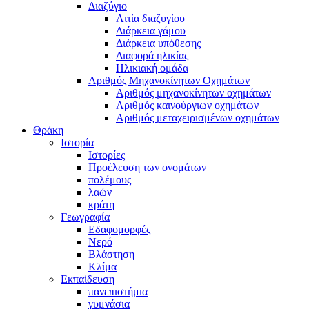
Διαζύγιο
Αιτία διαζυγίου
Διάρκεια γάμου
Διάρκεια υπόθεσης
Διαφορά ηλικίας
Ηλικιακή ομάδα
Αριθμός Μηχανοκίνητων Οχημάτων
Αριθμός μηχανοκίνητων οχημάτων
Αριθμός καινούργιων οχημάτων
Αριθμός μεταχειρισμένων οχημάτων
Θράκη
Ιστορία
Ιστορίες
Προέλευση των ονομάτων
πολέμους
λαών
κράτη
Γεωγραφία
Εδαφομορφές
Νερό
Βλάστηση
Κλίμα
Εκπαίδευση
πανεπιστήμια
γυμνάσια