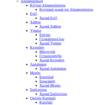
Αδριανούπολη
Κέντρο Αδριανούπολης
Κεντρικά χωριά της Αδριανούπολης
Ενέζ
Χωριά Ενέζ
Χάβσα
Χωριά Χάβσα
Ύψαλα
Εσέτσε
Γενικάρπουζλου
Χωριά Ύψαλα
Κεσσάνη
Μπεγεντίκ
Γενιμουχατζήρ
Χωριά Κεσσάνη
Λαλάπασα
Χωριά Λαλάπασα
Μερίτς
Κιουπλιά
Σουμπασή
Χωριά Μερίτς
Σούλογλου
Χωριά Σούλογλου
Ουζούν Κιοπρού
Κιρτζαλί