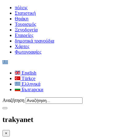
πόλεις
Στατιστική
Θράκη
Τουρισμός
Ξενοδοχεία
Εταιρείες
δημοτικά τραγούδια
Χάρτες
Φωτογραφίες
English
Türkçe
Ελληνικά
Български
Αναζήτηση
trakyanet
×