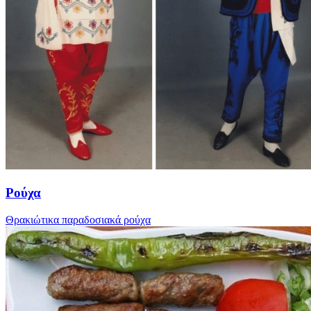
Ρούχα
Θρακιώτικα παραδοσιακά ρούχα