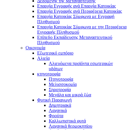
Δεδομένης της Μετανάστευσης
Επαρχία Εγγραφής ανά Επαρχία Κατοικίας
Επαρχία Εγγραφής ανά Περιφέρεια Κατοικίας
Επαρχία Κατοικίας Σύμφωνα με Εγγραφή
Πληθυσμού
Επαρχία Κατοικίας Σύμφωνα με την Περιφέρεια
Εγγραφής Πληθυσμού
Επίπεδο Εκπαίδευσης Μεταναστευτικού
Πληθυσμού
Οικονομία
Εξωτερικό εμπόριο
Αλιεία
Αλιευόμενα προϊόντα εσωτερικών
υδάτων
κτηνοτροφία
Πτηνοτροφία
Μελισσοκομία
Σηροτροφία
Μεγάλα και μικρά ζώα
Φυτική Παραγωγή
Δημητριακά
Λαχανικά
Φρούτα
Καλλωπιστικά φυτά
Λαχανικά θερμοκηπίου