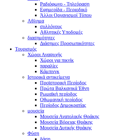
Ραδιόφωνο - Τηλεόραση
Εφημερίδα - Περιοδικό
Άλλοι Οργανισμοί Τύπου
Αθλημα
συλλόγους
Αθλητικές Υποδομές
διασημότητες
Διάσημες Προσωπικότητες
Τουρισμός
Χώροι Αναψυχής
Χώροι για πικνίκ
παραλίες
Κάμπινγκ
Ιστορικά αντικείμενα
Προϊστορική Περίοδος
Πρώτα Βαλκανικά Έθνη
Ρωμαϊκή περίοδος
Οθωμανική περίοδος
Περίοδος Δημοκρατίας
μουσεία
Μουσεία Ανατολικής Θράκης
Μουσεία Βόρειας Θράκης
Μουσεία Δυτικής Θράκης
Φύση
δάση