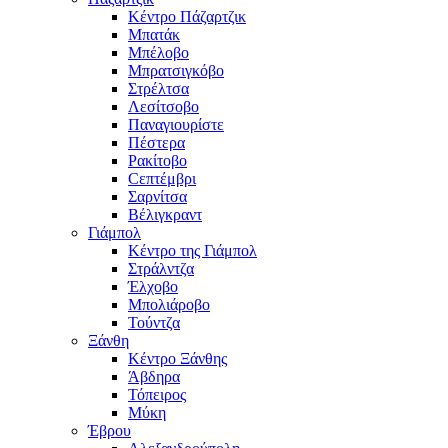
Κέντρο Πάζαρτζικ
Μπατάκ
Μπέλοβο
Μπρατσιγκόβο
Στρέλτσα
Λεσίτσοβο
Παναγιουρίστε
Πέστερα
Ρακίτοβο
Сεπτέμβρι
Σαρνίτσα
Βέλιγκραντ
Γιάμπολ
Κέντρο της Γιάμπολ
Στράλντζα
Έλχοβο
Μπολιάροβο
Τούντζα
Ξάνθη
Κέντρο Ξάνθης
Άβδηρα
Τόπειρος
Μύκη
Έβρου