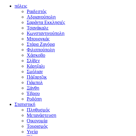
πόλεις
Ραιδεστός
Αδριανούπολη
Σαράντα Εκκλησιές
Τσανάκαλε
Κωνσταντινούπολη
Μπουργκάς
Στάρα Ζαγόρα
Φιλιππούπολη
Χάσκοβο
Σλίβεν
Κάρτζαλι
Σμόλιαν
Πάζαρτζικ
Γιάμπολ
Ξάνθη
Έβρου
Ροδόπη
Στατιστική
Πληθυσμός
Μετανάστευση
Οικονομία
Τουρισμός
Υγεία