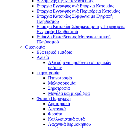
Δεδομένης της Μετανάστευσης
Επαρχία Εγγραφής ανά Επαρχία Κατοικίας
Επαρχία Εγγραφής ανά Περιφέρεια Κατοικίας
Επαρχία Κατοικίας Σύμφωνα με Εγγραφή
Πληθυσμού
Επαρχία Κατοικίας Σύμφωνα με την Περιφέρεια
Εγγραφής Πληθυσμού
Επίπεδο Εκπαίδευσης Μεταναστευτικού
Πληθυσμού
Οικονομία
Εξωτερικό εμπόριο
Αλιεία
Αλιευόμενα προϊόντα εσωτερικών
υδάτων
κτηνοτροφία
Πτηνοτροφία
Μελισσοκομία
Σηροτροφία
Μεγάλα και μικρά ζώα
Φυτική Παραγωγή
Δημητριακά
Λαχανικά
Φρούτα
Καλλωπιστικά φυτά
Λαχανικά θερμοκηπίου