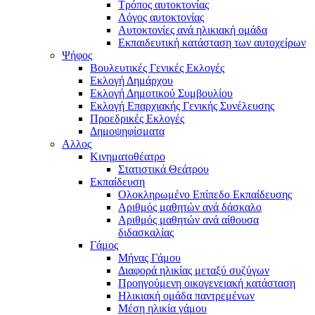
Τρόπος αυτοκτονίας
Λόγος αυτοκτονίας
Αυτοκτονίες ανά ηλικιακή ομάδα
Εκπαιδευτική κατάσταση των αυτοχείρων
Ψήφος
Βουλευτικές Γενικές Εκλογές
Εκλογή Δημάρχου
Εκλογή Δημοτικού Συμβουλίου
Εκλογή Επαρχιακής Γενικής Συνέλευσης
Προεδρικές Εκλογές
Δημοψηφίσματα
Αλλος
Κινηματοθέατρο
Στατιστικά Θεάτρου
Εκπαίδευση
Ολοκληρωμένο Επίπεδο Εκπαίδευσης
Αριθμός μαθητών ανά δάσκαλο
Αριθμός μαθητών ανά αίθουσα
διδασκαλίας
Γάμος
Μήνας Γάμου
Διαφορά ηλικίας μεταξύ συζύγων
Προηγούμενη οικογενειακή κατάσταση
Ηλικιακή ομάδα παντρεμένων
Μέση ηλικία γάμου