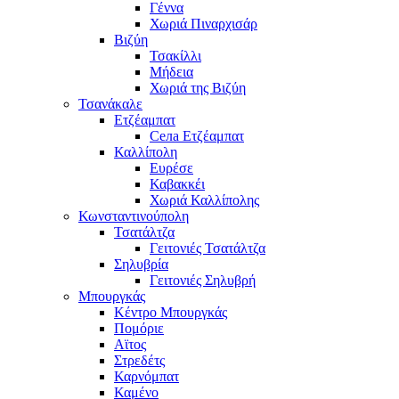
Γέννα
Χωριά Πιναρχισάρ
Βιζύη
Τσακίλλι
Μήδεια
Χωριά της Βιζύη
Τσανάκαλε
Ετζέαμπατ
Села Ετζέαμπατ
Καλλίπολη
Ευρέσε
Καβακκέι
Χωριά Καλλίπολης
Κωνσταντινούπολη
Τσατάλτζα
Γειτονιές Τσατάλτζα
Σηλυβρία
Γειτονιές Σηλυβρή
Μπουργκάς
Κέντρο Μπουργκάς
Πομόριε
Αϊτος
Στρεδέτς
Καρνόμπατ
Καμένο