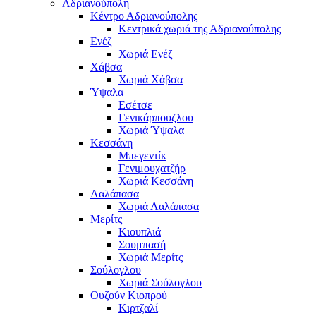
Αδριανούπολη
Κέντρο Αδριανούπολης
Κεντρικά χωριά της Αδριανούπολης
Ενέζ
Χωριά Ενέζ
Χάβσα
Χωριά Χάβσα
Ύψαλα
Εσέτσε
Γενικάρπουζλου
Χωριά Ύψαλα
Κεσσάνη
Μπεγεντίκ
Γενιμουχατζήρ
Χωριά Κεσσάνη
Λαλάπασα
Χωριά Λαλάπασα
Μερίτς
Κιουπλιά
Σουμπασή
Χωριά Μερίτς
Σούλογλου
Χωριά Σούλογλου
Ουζούν Κιοπρού
Κιρτζαλί