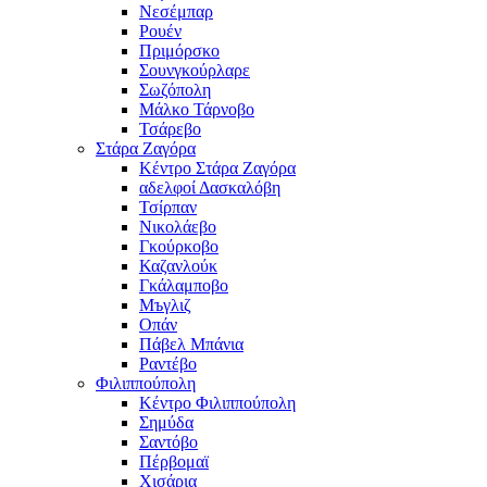
Νεσέμπαρ
Ρουέν
Πριμόρσκο
Σουνγκούρλαρε
Σωζόπολη
Μάλκο Τάρνοβο
Τσάρεβο
Στάρα Ζαγόρα
Κέντρο Στάρα Ζαγόρα
αδελφοί Δασκαλόβη
Τσίρπαν
Νικολάεβο
Γκούρκοβο
Καζανλούκ
Γκάλαμποβο
Μъγλιζ
Οπάν
Πάβελ Μπάνια
Ραντέβο
Φιλιππούπολη
Κέντρο Φιλιππούπολη
Σημύδα
Σαντόβο
Πέρβομαϊ
Χισάρια