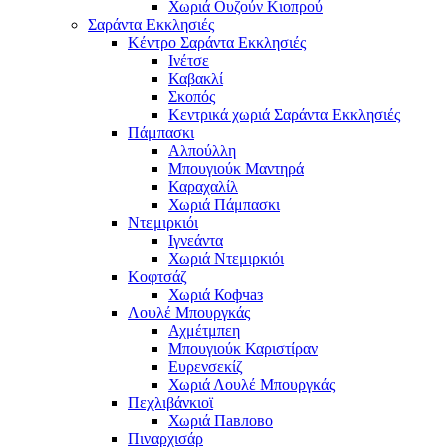
Χωριά Ουζούν Κιοπρού
Σαράντα Εκκλησιές
Κέντρο Σαράντα Εκκλησιές
Ινέτσε
Καβακλί
Σκοπός
Κεντρικά χωριά Σαράντα Εκκλησιές
Πάμπασκι
Αλπούλλη
Μπουγιούκ Μαντηρά
Καραχαλίλ
Χωριά Πάμπασκι
Ντεμιρκιόι
Ιγνεάντα
Χωριά Ντεμιρκιόι
Κοφτσάζ
Χωριά Кофчаз
Λουλέ Μπουργκάς
Αχμέτμπεη
Μπουγιούκ Καριστίραν
Ευρενσεκίζ
Χωριά Λουλέ Μπουργκάς
Πεχλιβάνκιοϊ
Χωριά Павлово
Πιναρχισάρ