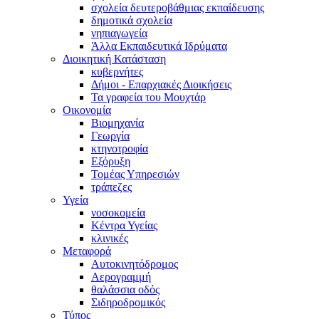
σχολεία δευτεροβάθμιας εκπαίδευσης
δημοτικά σχολεία
νηπιαγωγεία
Άλλα Εκπαιδευτικά Ιδρύματα
Διοικητική Κατάσταση
κυβερνήτες
Δήμοι - Επαρχιακές Διοικήσεις
Τα γραφεία του Μουχτάρ
Οικονομία
Βιομηχανία
Γεωργία
κτηνοτροφία
Εξόρυξη
Τομέας Υπηρεσιών
τράπεζες
Υγεία
νοσοκομεία
Κέντρα Υγείας
κλινικές
Μεταφορά
Αυτοκινητόδρομος
Αερογραμμή
θαλάσσια οδός
Σιδηροδρομικός
Τύπος