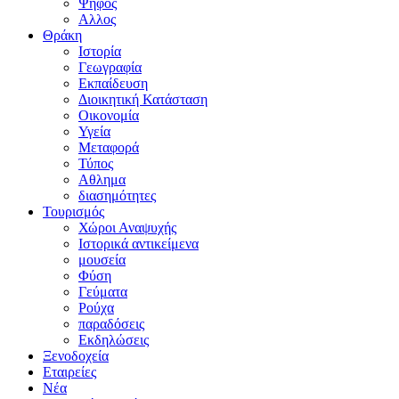
Ψήφος
Αλλος
Θράκη
Ιστορία
Γεωγραφία
Εκπαίδευση
Διοικητική Κατάσταση
Οικονομία
Υγεία
Μεταφορά
Τύπος
Αθλημα
διασημότητες
Τουρισμός
Χώροι Αναψυχής
Ιστορικά αντικείμενα
μουσεία
Φύση
Γεύματα
Ρούχα
παραδόσεις
Εκδηλώσεις
Ξενοδοχεία
Εταιρείες
Νέα