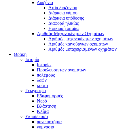
Διαζύγιο
Αιτία διαζυγίου
Διάρκεια γάμου
Διάρκεια υπόθεσης
Διαφορά ηλικίας
Ηλικιακή ομάδα
Αριθμός Μηχανοκίνητων Οχημάτων
Αριθμός μηχανοκίνητων οχημάτων
Αριθμός καινούργιων οχημάτων
Αριθμός μεταχειρισμένων οχημάτων
Θράκη
Ιστορία
Ιστορίες
Προέλευση των ονομάτων
πολέμους
λαών
κράτη
Γεωγραφία
Εδαφομορφές
Νερό
Βλάστηση
Κλίμα
Εκπαίδευση
πανεπιστήμια
γυμνάσια