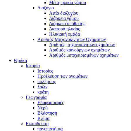
Μέση ηλικία γάμου
Διαζύγιο
Αιτία διαζυγίου
Διάρκεια γάμου
Διάρκεια υπόθεσης
Διαφορά ηλικίας
Ηλικιακή ομάδα
Αριθμός Μηχανοκίνητων Οχημάτων
Αριθμός μηχανοκίνητων οχημάτων
Αριθμός καινούργιων οχημάτων
Αριθμός μεταχειρισμένων οχημάτων
Θράκη
Ιστορία
Ιστορίες
Προέλευση των ονομάτων
πολέμους
λαών
κράτη
Γεωγραφία
Εδαφομορφές
Νερό
Βλάστηση
Κλίμα
Εκπαίδευση
πανεπιστήμια