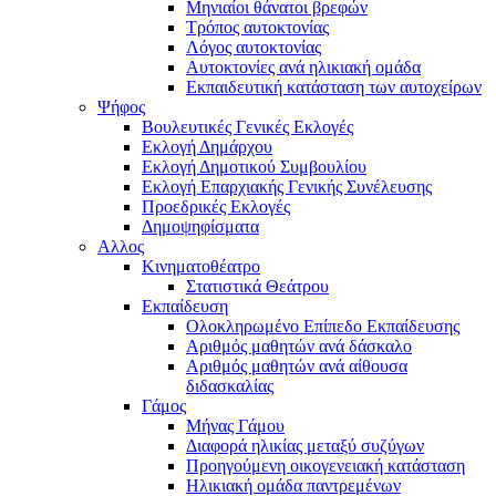
Μηνιαίοι θάνατοι βρεφών
Τρόπος αυτοκτονίας
Λόγος αυτοκτονίας
Αυτοκτονίες ανά ηλικιακή ομάδα
Εκπαιδευτική κατάσταση των αυτοχείρων
Ψήφος
Βουλευτικές Γενικές Εκλογές
Εκλογή Δημάρχου
Εκλογή Δημοτικού Συμβουλίου
Εκλογή Επαρχιακής Γενικής Συνέλευσης
Προεδρικές Εκλογές
Δημοψηφίσματα
Αλλος
Κινηματοθέατρο
Στατιστικά Θεάτρου
Εκπαίδευση
Ολοκληρωμένο Επίπεδο Εκπαίδευσης
Αριθμός μαθητών ανά δάσκαλο
Αριθμός μαθητών ανά αίθουσα
διδασκαλίας
Γάμος
Μήνας Γάμου
Διαφορά ηλικίας μεταξύ συζύγων
Προηγούμενη οικογενειακή κατάσταση
Ηλικιακή ομάδα παντρεμένων