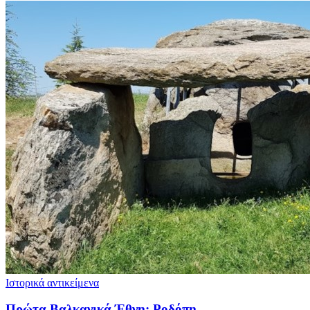
Ιστορικά αντικείμενα
Πρώτα Βαλκανικά Έθνη: Ροδόπη