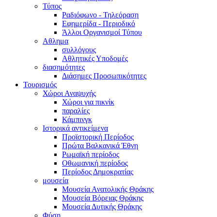
Τύπος
Ραδιόφωνο - Τηλεόραση
Εφημερίδα - Περιοδικό
Άλλοι Οργανισμοί Τύπου
Αθλημα
συλλόγους
Αθλητικές Υποδομές
διασημότητες
Διάσημες Προσωπικότητες
Τουρισμός
Χώροι Αναψυχής
Χώροι για πικνίκ
παραλίες
Κάμπινγκ
Ιστορικά αντικείμενα
Προϊστορική Περίοδος
Πρώτα Βαλκανικά Έθνη
Ρωμαϊκή περίοδος
Οθωμανική περίοδος
Περίοδος Δημοκρατίας
μουσεία
Μουσεία Ανατολικής Θράκης
Μουσεία Βόρειας Θράκης
Μουσεία Δυτικής Θράκης
Φύση