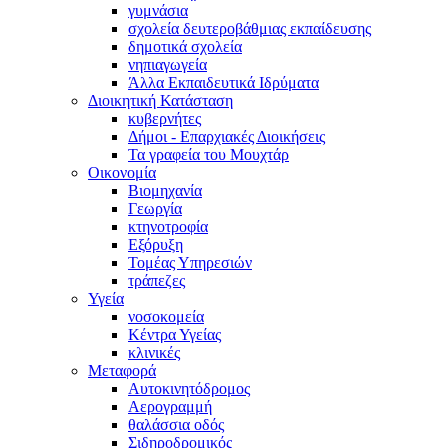
γυμνάσια
σχολεία δευτεροβάθμιας εκπαίδευσης
δημοτικά σχολεία
νηπιαγωγεία
Άλλα Εκπαιδευτικά Ιδρύματα
Διοικητική Κατάσταση
κυβερνήτες
Δήμοι - Επαρχιακές Διοικήσεις
Τα γραφεία του Μουχτάρ
Οικονομία
Βιομηχανία
Γεωργία
κτηνοτροφία
Εξόρυξη
Τομέας Υπηρεσιών
τράπεζες
Υγεία
νοσοκομεία
Κέντρα Υγείας
κλινικές
Μεταφορά
Αυτοκινητόδρομος
Αερογραμμή
θαλάσσια οδός
Σιδηροδρομικός