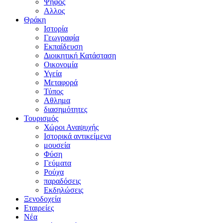
Ψήφος
Αλλος
Θράκη
Ιστορία
Γεωγραφία
Εκπαίδευση
Διοικητική Κατάσταση
Οικονομία
Υγεία
Μεταφορά
Τύπος
Αθλημα
διασημότητες
Τουρισμός
Χώροι Αναψυχής
Ιστορικά αντικείμενα
μουσεία
Φύση
Γεύματα
Ρούχα
παραδόσεις
Εκδηλώσεις
Ξενοδοχεία
Εταιρείες
Νέα