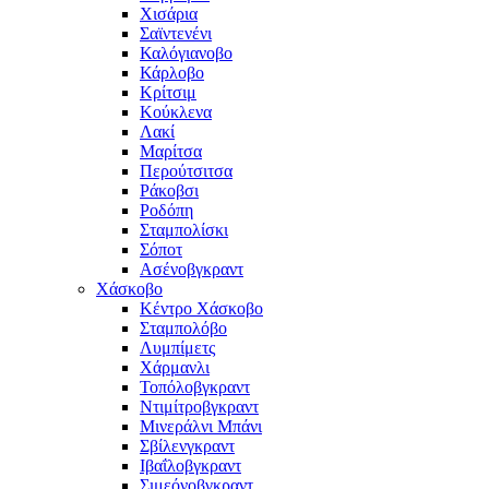
Χισάρια
Σαϊντενένι
Καλόγιανοβο
Κάρλοβο
Κρίτσιμ
Κούκλενα
Λακί
Μαρίτσα
Περούτσιτσα
Ράκοβσι
Ροδόπη
Σταμπολίσκι
Σόποτ
Ασένοβγκραντ
Χάσκοβο
Κέντρο Χάσκοβο
Σταμπολόβο
Λυμπίμετς
Χάρμανλι
Τοπόλοβγκραντ
Ντιμίτροβγκραντ
Μινεράλνι Μπάνι
Σβίλενγκραντ
Ιβαΐλοβγκραντ
Σιμεόνοβγκραντ