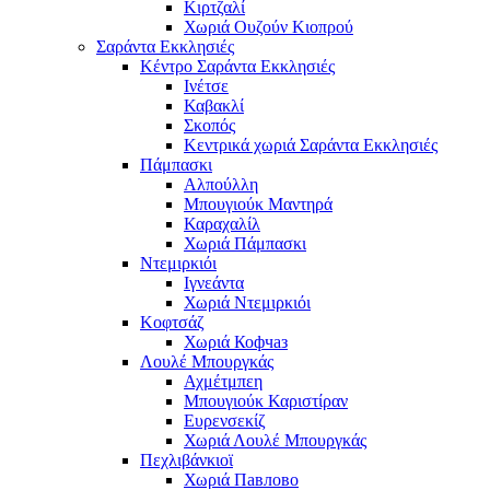
Κιρτζαλί
Χωριά Ουζούν Κιοπρού
Σαράντα Εκκλησιές
Κέντρο Σαράντα Εκκλησιές
Ινέτσε
Καβακλί
Σκοπός
Κεντρικά χωριά Σαράντα Εκκλησιές
Πάμπασκι
Αλπούλλη
Μπουγιούκ Μαντηρά
Καραχαλίλ
Χωριά Πάμπασκι
Ντεμιρκιόι
Ιγνεάντα
Χωριά Ντεμιρκιόι
Κοφτσάζ
Χωριά Кофчаз
Λουλέ Μπουργκάς
Αχμέτμπεη
Μπουγιούκ Καριστίραν
Ευρενσεκίζ
Χωριά Λουλέ Μπουργκάς
Πεχλιβάνκιοϊ
Χωριά Павлово