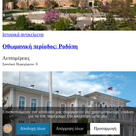
Ιστορικά αντικείμενα
Οθωμανική περίοδος: Ροδόπη
Λεπτομέρειες
Συνολικό Περιεχόμενο: 0
Επισκεπτόμενοι τον ιστότοπό μας συμφωνείτε ότι χρησιμοποιούμε cookies
για να σας παρέχουμε την καλύτερη εμπειρία.
Αποδοχή όλων
Απόρριψη όλων
Προσαρμογή