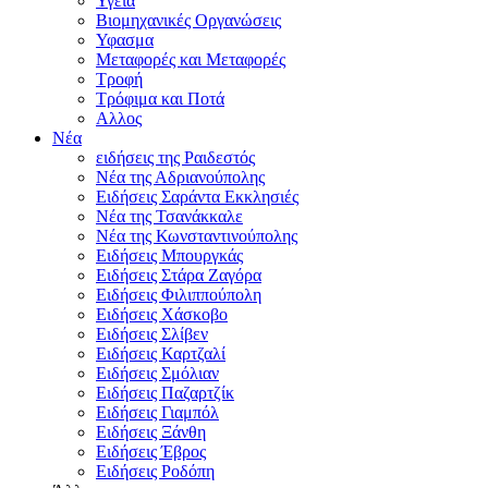
Υγεία
Βιομηχανικές Οργανώσεις
Υφασμα
Μεταφορές και Μεταφορές
Τροφή
Τρόφιμα και Ποτά
Αλλος
Νέα
ειδήσεις της Ραιδεστός
Νέα της Αδριανούπολης
Ειδήσεις Σαράντα Εκκλησιές
Νέα της Τσανάκκαλε
Νέα της Κωνσταντινούπολης
Ειδήσεις Μπουργκάς
Ειδήσεις Στάρα Ζαγόρα
Ειδήσεις Φιλιππούπολη
Ειδήσεις Χάσκοβο
Ειδήσεις Σλίβεν
Ειδήσεις Καρτζαλί
Ειδήσεις Σμόλιαν
Ειδήσεις Παζαρτζίκ
Ειδήσεις Γιαμπόλ
Ειδήσεις Ξάνθη
Ειδήσεις Έβρος
Ειδήσεις Ροδόπη