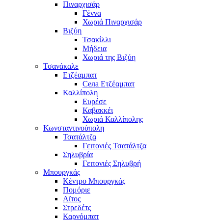
Πιναρχισάρ
Γέννα
Χωριά Πιναρχισάρ
Βιζύη
Τσακίλλι
Μήδεια
Χωριά της Βιζύη
Τσανάκαλε
Ετζέαμπατ
Села Ετζέαμπατ
Καλλίπολη
Ευρέσε
Καβακκέι
Χωριά Καλλίπολης
Κωνσταντινούπολη
Τσατάλτζα
Γειτονιές Τσατάλτζα
Σηλυβρία
Γειτονιές Σηλυβρή
Μπουργκάς
Κέντρο Μπουργκάς
Πομόριε
Αϊτος
Στρεδέτς
Καρνόμπατ