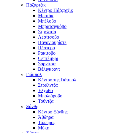
Πάζαρτζικ
Κέντρο Πάζαρτζικ
Μπατάκ
Μπέλοβο
Μπρατσιγκόβο
Στρέλτσα
Λεσίτσοβο
Παναγιουρίστε
Πέστερα
Ρακίτοβο
Сεπτέμβρι
Σαρνίτσα
Βέλιγκραντ
Γιάμπολ
Κέντρο της Γιάμπολ
Στράλντζα
Έλχοβο
Μπολιάροβο
Τούντζα
Ξάνθη
Κέντρο Ξάνθης
Άβδηρα
Τόπειρος
Μύκη