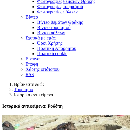
Φωτογραφίες θεμάτων Θράκης
Φωτογραφίες τουρισμού
Φωτογραφίες πόλεων
Βίντεο
Βίντεο θεμάτων Θράκης
Βίντεο τουρισμού
Βίντεο πόλεων
Σχετικά με εμάς
Όροι Χρήσης
Πολιτική Απορρήτου
Πολιτική cookie
Ερευνα
Επαφή
Χάρτης ιστότοπου
RSS
Βρίσκεστε εδώ:
Τουρισμός
Ιστορικά αντικείμενα
Ιστορικά αντικείμενα: Ροδόπη