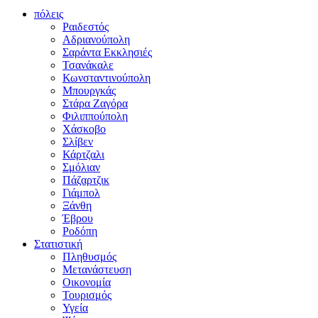
πόλεις
Ραιδεστός
Αδριανούπολη
Σαράντα Εκκλησιές
Τσανάκαλε
Κωνσταντινούπολη
Μπουργκάς
Στάρα Ζαγόρα
Φιλιππούπολη
Χάσκοβο
Σλίβεν
Κάρτζαλι
Σμόλιαν
Πάζαρτζικ
Γιάμπολ
Ξάνθη
Έβρου
Ροδόπη
Στατιστική
Πληθυσμός
Μετανάστευση
Οικονομία
Τουρισμός
Υγεία