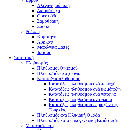
Έβρου
Αλεξανδρούπολη
Διδυμότειχο
Ορεστιάδα
Σαμοθράκη
Σουφλί
Ροδόπη
Κομοτηνή
Αρριανά
Μαρώνεια-Σάπες
Ίασμος
Στατιστική
Πληθυσμός
Πληθυσμοί Οικισμού
Πληθυσμός ανά χρόνια
Κατατάξεις πληθυσμού
Κατατάξεις πληθυσμού ανά περιοχή
Κατατάξεις πληθυσμού ανά κωμόπολη
Κατατάξεις πληθυσμού ανά γειτονιά
Κατατάξεις πληθυσμού ανά χωριό
Κατατάξεις πληθυσμού περιοχών της
Τουρκίας
Πληθυσμός ανά Ηλικιακή Ομάδα
Πληθυσμός κατά Οικογενειακή Κατάσταση
Μετανάστευση