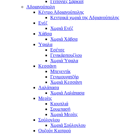
Γειτονιές Σάρκιοϊ
Αδριανούπολη
Κέντρο Αδριανούπολης
Κεντρικά χωριά της Αδριανούπολης
Ενέζ
Χωριά Ενέζ
Χάβσα
Χωριά Χάβσα
Ύψαλα
Εσέτσε
Γενικάρπουζλου
Χωριά Ύψαλα
Κεσσάνη
Μπεγεντίκ
Γενιμουχατζήρ
Χωριά Κεσσάνη
Λαλάπασα
Χωριά Λαλάπασα
Μερίτς
Κιουπλιά
Σουμπασή
Χωριά Μερίτς
Σούλογλου
Χωριά Σούλογλου
Ουζούν Κιοπρού