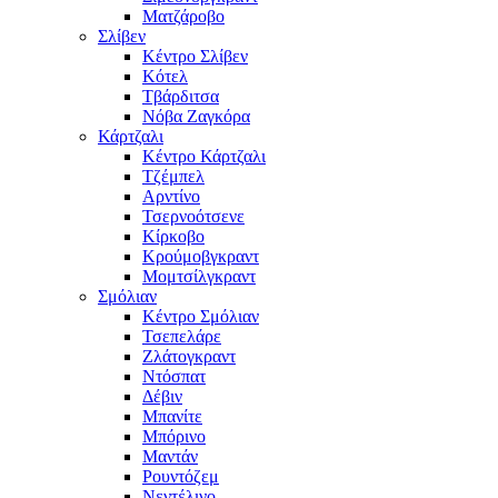
Ματζάροβο
Σλίβεν
Κέντρο Σλίβεν
Κότελ
Τβάρδιτσα
Νόβα Ζαγκόρα
Κάρτζαλι
Κέντρο Κάρτζαλι
Τζέμπελ
Αρντίνο
Τσερνοότσενε
Κίρκοβο
Κρούμοβγκραντ
Μομτσίλγκραντ
Σμόλιαν
Κέντρο Σμόλιαν
Τσεπελάρε
Ζλάτογκραντ
Ντόσπατ
Δέβιν
Μπανίτε
Μπόρινο
Μαντάν
Ρουντόζεμ
Νεντέλινο