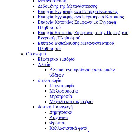
Μετανάστευση
Δεδομένης της Μετανάστευσης
Επαρχία Εγγραφής ανά Επαρχία Κατοικίας
Επαρχία Εγγραφής ανά Περιφέρεια Κατοικίας
Επαρχία Κατοικίας Σύμφωνα με Εγγραφή
Πληθυσμού
Επαρχία Κατοικίας Σύμφωνα με την Περιφέρεια
Εγγραφής Πληθυσμού
Επίπεδο Εκπαίδευσης Μεταναστευτικού
Πληθυσμού
Οικονομία
Εξωτερικό εμπόριο
Αλιεία
Αλιευόμενα προϊόντα εσωτερικών
υδάτων
κτηνοτροφία
Πτηνοτροφία
Μελισσοκομία
Σηροτροφία
Μεγάλα και μικρά ζώα
Φυτική Παραγωγή
Δημητριακά
Λαχανικά
Φρούτα
Καλλωπιστικά φυτά