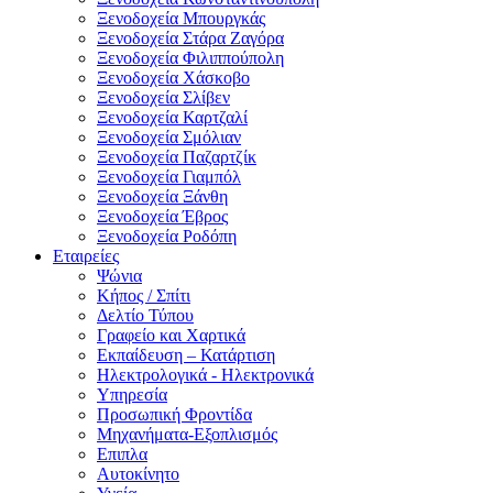
Ξενοδοχεία Μπουργκάς
Ξενοδοχεία Στάρα Ζαγόρα
Ξενοδοχεία Φιλιππούπολη
Ξενοδοχεία Χάσκοβο
Ξενοδοχεία Σλίβεν
Ξενοδοχεία Καρτζαλί
Ξενοδοχεία Σμόλιαν
Ξενοδοχεία Παζαρτζίκ
Ξενοδοχεία Γιαμπόλ
Ξενοδοχεία Ξάνθη
Ξενοδοχεία Έβρος
Ξενοδοχεία Ροδόπη
Εταιρείες
Ψώνια
Κήπος / Σπίτι
Δελτίο Τύπου
Γραφείο και Χαρτικά
Εκπαίδευση – Κατάρτιση
Ηλεκτρολογικά - Ηλεκτρονικά
Υπηρεσία
Προσωπική Φροντίδα
Μηχανήματα-Εξοπλισμός
Επιπλα
Αυτοκίνητο