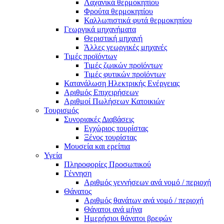
Λαχανικά θερμοκηπίου
Φρούτα θερμοκηπίου
Καλλωπιστικά φυτά θερμοκηπίου
Γεωργικά μηχανήματα
Θεριστική μηχανή
Άλλες γεωργικές μηχανές
Τιμές προϊόντων
Τιμές ζωικών προϊόντων
Τιμές φυτικών προϊόντων
Κατανάλωση Ηλεκτρικής Ενέργειας
Αριθμός Επιχειρήσεων
Αριθμοί Πωλήσεων Κατοικιών
Τουρισμός
Συνοριακές Διαβάσεις
Εγχώριος τουρίστας
Ξένος τουρίστας
Μουσεία και ερείπια
Υγεία
Πληροφορίες Προσωπικού
Γέννηση
Αριθμός γεννήσεων ανά νομό / περιοχή
Θάνατος
Αριθμός θανάτων ανά νομό / περιοχή
Θάνατοι ανά μήνα
Ημερήσιοι θάνατοι βρεφών