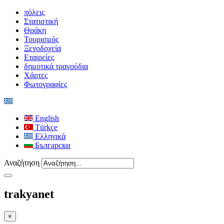
πόλεις
Στατιστική
Θράκη
Τουρισμός
Ξενοδοχεία
Εταιρείες
δημοτικά τραγούδια
Χάρτες
Φωτογραφίες
English
Türkçe
Ελληνικά
Български
Αναζήτηση
trakyanet
×