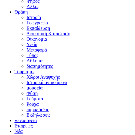
Ψήφος
Αλλος
Θράκη
Ιστορία
Γεωγραφία
Εκπαίδευση
Διοικητική Κατάσταση
Οικονομία
Υγεία
Μεταφορά
Τύπος
Αθλημα
διασημότητες
Τουρισμός
Χώροι Αναψυχής
Ιστορικά αντικείμενα
μουσεία
Φύση
Γεύματα
Ρούχα
παραδόσεις
Εκδηλώσεις
Ξενοδοχεία
Εταιρείες
Νέα