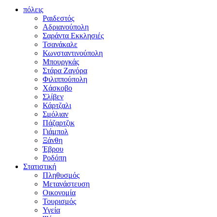
πόλεις
Ραιδεστός
Αδριανούπολη
Σαράντα Εκκλησιές
Τσανάκαλε
Κωνσταντινούπολη
Μπουργκάς
Στάρα Ζαγόρα
Φιλιππούπολη
Χάσκοβο
Σλίβεν
Κάρτζαλι
Σμόλιαν
Πάζαρτζικ
Γιάμπολ
Ξάνθη
Έβρου
Ροδόπη
Στατιστική
Πληθυσμός
Μετανάστευση
Οικονομία
Τουρισμός
Υγεία