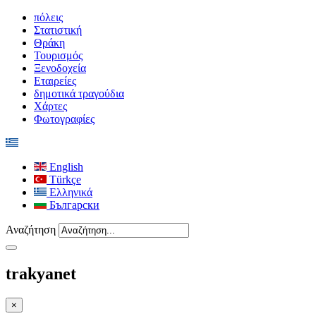
πόλεις
Στατιστική
Θράκη
Τουρισμός
Ξενοδοχεία
Εταιρείες
δημοτικά τραγούδια
Χάρτες
Φωτογραφίες
English
Türkçe
Ελληνικά
Български
Αναζήτηση
trakyanet
×