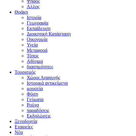
Ψήφος
Αλλος
Θράκη
Ιστορία
Γεωγραφία
Εκπαίδευση
Διοικητική Κατάσταση
Οικονομία
Υγεία
Μεταφορά
Τύπος
Αθλημα
διασημότητες
Τουρισμός
Χώροι Αναψυχής
Ιστορικά αντικείμενα
μουσεία
Φύση
Γεύματα
Ρούχα
παραδόσεις
Εκδηλώσεις
Ξενοδοχεία
Εταιρείες
Νέα