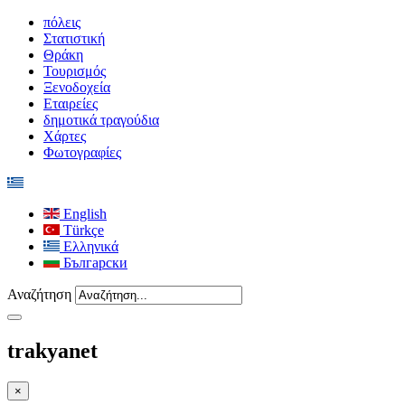
πόλεις
Στατιστική
Θράκη
Τουρισμός
Ξενοδοχεία
Εταιρείες
δημοτικά τραγούδια
Χάρτες
Φωτογραφίες
English
Türkçe
Ελληνικά
Български
Αναζήτηση
trakyanet
×