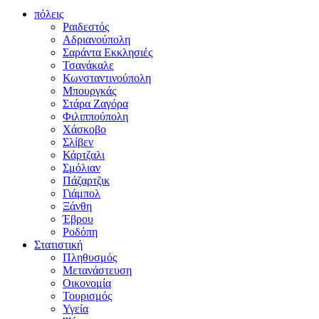
πόλεις
Ραιδεστός
Αδριανούπολη
Σαράντα Εκκλησιές
Τσανάκαλε
Κωνσταντινούπολη
Μπουργκάς
Στάρα Ζαγόρα
Φιλιππούπολη
Χάσκοβο
Σλίβεν
Κάρτζαλι
Σμόλιαν
Πάζαρτζικ
Γιάμπολ
Ξάνθη
Έβρου
Ροδόπη
Στατιστική
Πληθυσμός
Μετανάστευση
Οικονομία
Τουρισμός
Υγεία